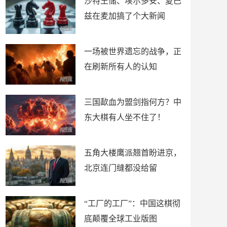
沙特王储、埃尔多安、夏巴
兹在麦加搞了个大新闻
一场被世界遗忘的战争，正
在刷新所有人的认知
三国歃血为盟剑指何方？中
东大棋有人坐不住了！
五角大楼鹰派翘首盼进京，
北京连门缝都没给留
“工厂的工厂”：中国这棋彻
底颠覆全球工业版图