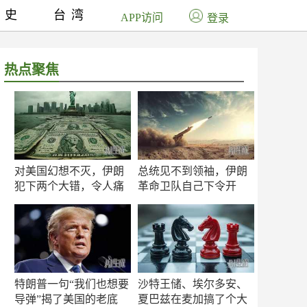
历史
台湾
APP访问
登录
热点聚焦
对美国幻想不灭，伊朗
总统见不到领袖，伊朗
犯下两个大错，令人痛
革命卫队自己下令开
心！
打？
特朗普一句“我们也想要
沙特王储、埃尔多安、
导弹”揭了美国的老底
夏巴兹在麦加搞了个大