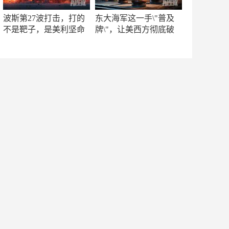
波斯第27波打击，打的
东大海军这一手\"普及
不是靶子，是美利坚命
牌\"，让美西方彻底破
门
防！