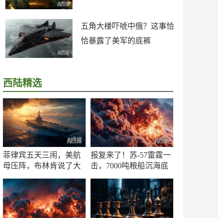
五角大楼吓唬中俄？这事恰
恰暴露了美军的底裤
西陆精选
菲律宾五天三闹，美航
报复来了！苏-57雷霆一
母压阵，布林肯说了大
击，7000吨粮船沉海底
实话