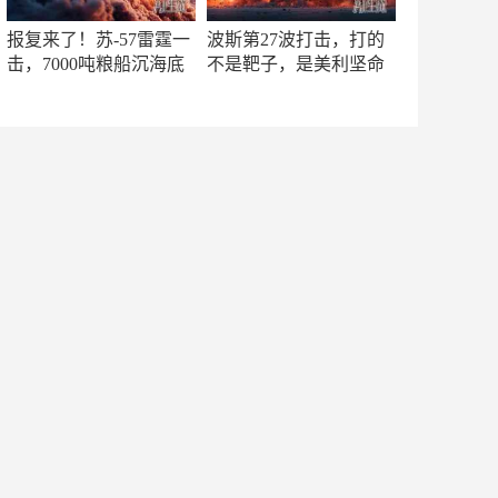
报复来了！苏-57雷霆一
波斯第27波打击，打的
击，7000吨粮船沉海底
不是靶子，是美利坚命
门