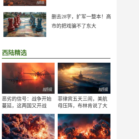
删去28字，扩军一整本！高
市的把戏骗不了东大
西陆精选
恶劣的信号：战争开始
菲律宾五天三闹，美航
蔓延，这两国又开战
母压阵，布林肯说了大
了！
实话