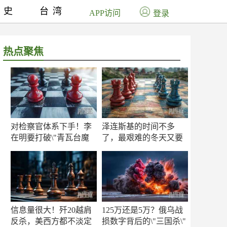
历史
台湾
APP访问
登录
热点聚焦
对检察官体系下手！李
泽连斯基的时间不多
在明要打破\"青瓦台魔
了，最艰难的冬天又要
咒\"
来了
信息量很大！歼20越肩
125万还是5万？俄乌战
反杀，美西方都不淡定
损数字背后的\"三国杀\"