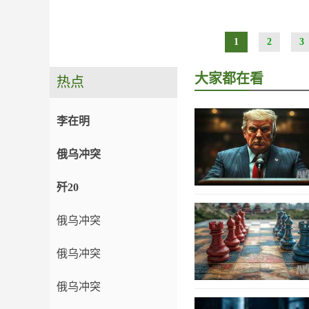
1
2
3
大家都在看
热点
李在明
俄乌冲突
歼20
俄乌冲突
俄乌冲突
俄乌冲突