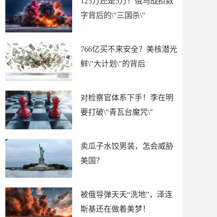
125万还是5万？俄乌战损数
字背后的\"三国杀\"
766亿买不来安全？美核潜光
鲜\"大计划\"的背后
对检察官体系下手！李在明
要打破\"青瓦台魔咒\"
卖瓜子水饺男装，怎会威胁
美国？
被俄导弹天天“洗地”，泽连
斯基还在做着美梦！