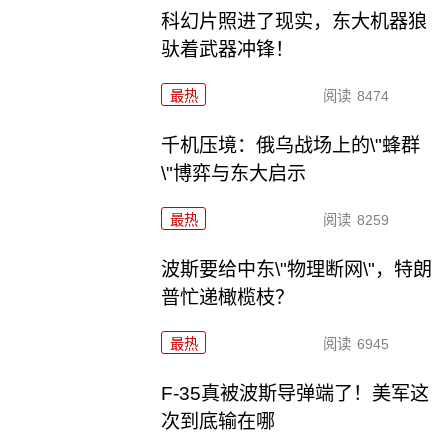
科幻片照进了现实，东大机器狼
驮着武器冲锋！
最热
阅读
8474
千机压境：俄乌战场上的\"蜂群
\"博弈与东大启示
最热
阅读
8259
波斯要给中东\"物理断网\"，特朗
普忙递橄榄枝？
最热
阅读
6945
F-35真被波斯导弹端了！美军这
次到底输在哪