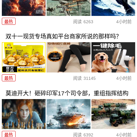
最热
阅读
6263
4小时前
双十一现货专场真如平台商家所说的那样吗？
最热
阅读
31145
4小时前
莫迪开大！砸碎印军17个司令部，重组指挥结构
最热
阅读
6392
4小时前