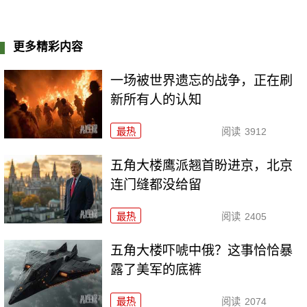
更多精彩内容
一场被世界遗忘的战争，正在刷
新所有人的认知
最热
阅读
3912
五角大楼鹰派翘首盼进京，北京
连门缝都没给留
最热
阅读
2405
五角大楼吓唬中俄？这事恰恰暴
露了美军的底裤
最热
阅读
2074