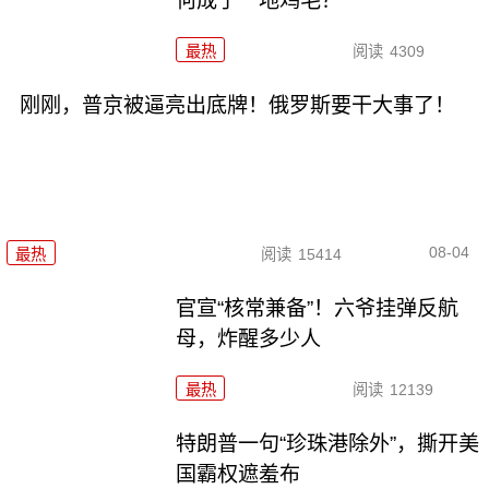
何成了一地鸡毛？
最热
阅读
4309
刚刚，普京被逼亮出底牌！俄罗斯要干大事了！
08-04
最热
阅读
15414
官宣“核常兼备”！六爷挂弹反航
母，炸醒多少人
最热
阅读
12139
特朗普一句“珍珠港除外”，撕开美
国霸权遮羞布