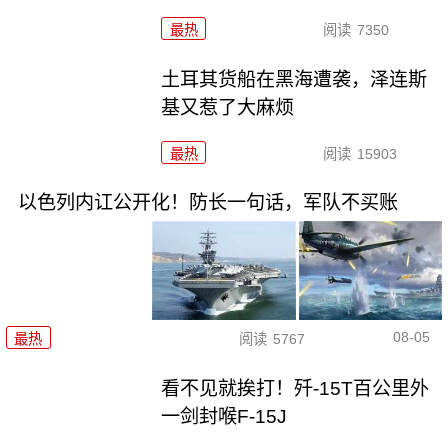
最热
阅读
7350
土耳其货船在黑海遭袭，泽连斯
基又惹了大麻烦
最热
阅读
15903
以色列内讧公开化！防长一句话，军队不买账
08-05
最热
阅读
5767
看不见就挨打！歼-15T百公里外
一剑封喉F-15J