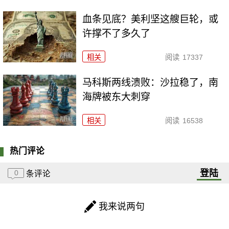
血条见底？美利坚这艘巨轮，或
许撑不了多久了
相关
阅读
17337
马科斯两线溃败：沙拉稳了，南
海牌被东大刺穿
相关
阅读
16538
热门评论
登陆
0
条评论
我来说两句