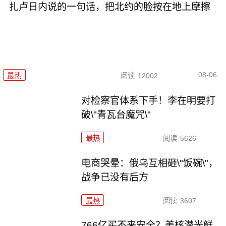
扎卢日内说的一句话，把北约的脸按在地上摩擦
08-06
最热
阅读
12002
对检察官体系下手！李在明要打
破\"青瓦台魔咒\"
最热
阅读
5626
电商哭晕：俄乌互相砸\"饭碗\"，
战争已没有后方
最热
阅读
3607
766亿买不来安全？美核潜光鲜