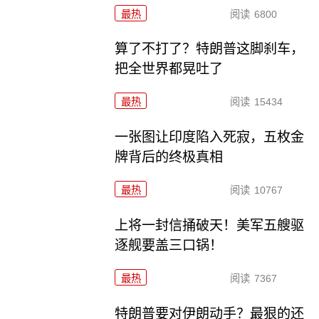
最热
阅读
6800
算了不打了？特朗普这脚刹车，
把全世界都晃吐了
最热
阅读
15434
一张图让印度陷入死寂，五枚金
牌背后的终极真相
最热
阅读
10767
上将一封信捅破天！美军五艘驱
逐舰要盖三口锅！
最热
阅读
7367
特朗普要对伊朗动手？最狠的还