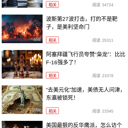
相关
阅读
34724
波斯第27波打击，打的不是靶
子，是美利坚命门
相关
阅读
25311
阿塞拜疆飞行员夸赞“枭龙”：比比
F-16强多了！
相关
阅读
23378
“去美元化”加速，美债无人问津，
东瀛被锁死！
相关
阅读
23345
美国最狠的反华鹰派，怎么访个