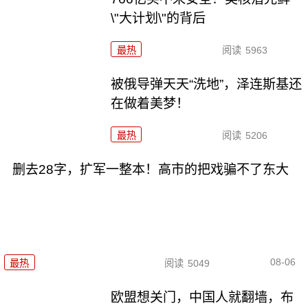
\"大计划\"的背后
最热
阅读
5963
被俄导弹天天“洗地”，泽连斯基还
在做着美梦！
最热
阅读
5206
删去28字，扩军一整本！高市的把戏骗不了东大
08-06
最热
阅读
5049
欧盟想关门，中国人就翻墙，布