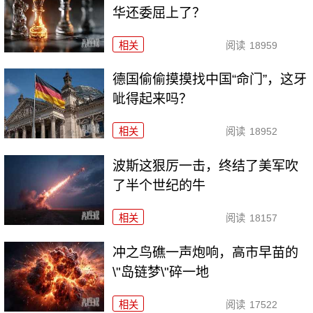
华还委屈上了？
相关
阅读
18959
德国偷偷摸摸找中国“命门”，这牙
呲得起来吗？
相关
阅读
18952
波斯这狠厉一击，终结了美军吹
了半个世纪的牛
相关
阅读
18157
冲之鸟礁一声炮响，高市早苗的
\"岛链梦\"碎一地
相关
阅读
17522