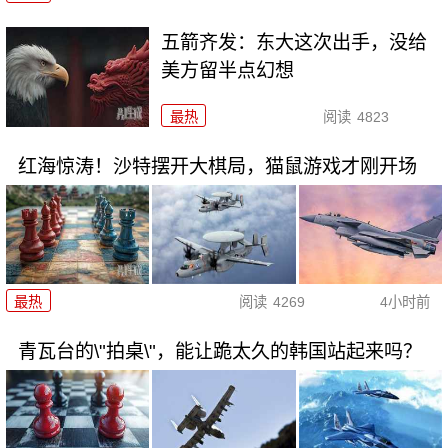
五箭齐发：东大这次出手，没给
美方留半点幻想
最热
阅读
4823
红海惊涛！沙特摆开大棋局，猫鼠游戏才刚开场
最热
阅读
4269
4小时前
青瓦台的\"拍桌\"，能让跪太久的韩国站起来吗？