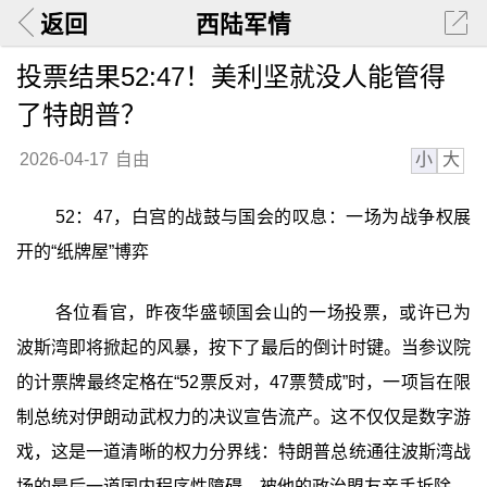
返回
西陆军情
投票结果52:47！美利坚就没人能管得
了特朗普？
小
大
2026-04-17
自由
52：47，白宫的战鼓与国会的叹息：一场为战争权展
开的“纸牌屋”博弈
各位看官，昨夜华盛顿国会山的一场投票，或许已为
波斯湾即将掀起的风暴，按下了最后的倒计时键。当参议院
的计票牌最终定格在“52票反对，47票赞成”时，一项旨在限
制总统对伊朗动武权力的决议宣告流产。这不仅仅是数字游
戏，这是一道清晰的权力分界线：特朗普总统通往波斯湾战
场的最后一道国内程序性障碍，被他的政治盟友亲手拆除。