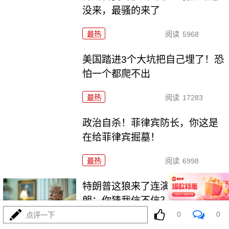
没来，最骚的来了
最热
阅读
5968
美国踏进3个大坑把自己埋了！恐
怕一个都爬不出
最热
阅读
17283
政治自杀！菲律宾防长，你这是
在给菲律宾掘墓！
最热
阅读
6998
特朗普这狼来了连演十遍，伊
朗：你猜我信不信？
0
0
点评一下
最热
阅读
5180