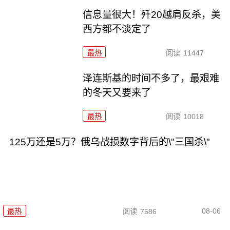
信息量很大！歼20越肩反杀，美
西方都不淡定了
最热
阅读
11447
泽连斯基的时间不多了，最艰难
的冬天又要来了
最热
阅读
10018
125万还是5万？俄乌战损数字背后的\"三国杀\"
08-06
最热
阅读
7586