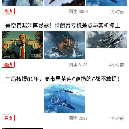
最热
阅读
3983
4小时前
美空管漏洞再暴露！特朗普专机差点与客机撞上
最热
阅读
3131
4小时前
广岛核爆81年，高市早苗连\"谁扔的\"都不敢提！
最热
阅读
2097
4小时前