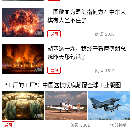
三国歃血为盟剑指何方？中东大
棋有人坐不住了！
最热
阅读
2008
胡塞这一炸，我终于看懂伊朗总
统昨天那句话了
最热
阅读
1510
“工厂的工厂”：中国这棋彻底颠覆全球工业版图
最热
阅读
2361
40分钟前