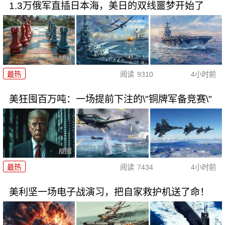
1.3万俄军直插日本海，美日的双线噩梦开始了
最热
阅读
9310
4小时前
美狂囤百万吨：一场提前下注的\"铜牌军备竞赛\"
最热
阅读
7434
4小时前
美利坚一场电子战演习，把自家救护机送了命！