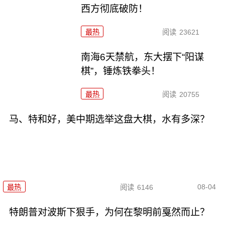
西方彻底破防！
最热
阅读
23621
南海6天禁航，东大摆下“阳谋
棋”，锤炼铁拳头！
最热
阅读
20755
马、特和好，美中期选举这盘大棋，水有多深？
08-04
最热
阅读
6146
特朗普对波斯下狠手，为何在黎明前戛然而止？