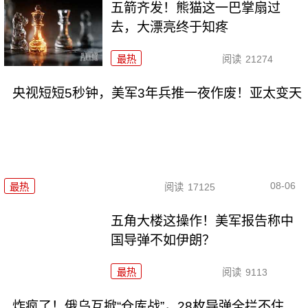
五箭齐发！熊猫这一巴掌扇过
去，大漂亮终于知疼
最热
阅读
21274
央视短短5秒钟，美军3年兵推一夜作废！亚太变天
08-06
最热
阅读
17125
五角大楼这操作！美军报告称中
国导弹不如伊朗？
最热
阅读
9113
炸疯了！俄乌互掀“仓库战”，28枚导弹全拦不住