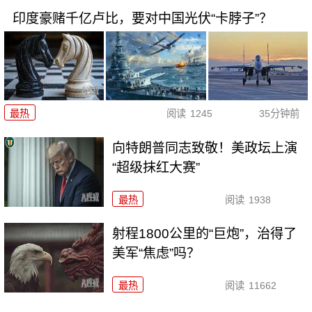
印度豪赌千亿卢比，要对中国光伏“卡脖子”？
最热
阅读
1245
35分钟前
向特朗普同志致敬！美政坛上演
“超级抹红大赛”
最热
阅读
1938
射程1800公里的“巨炮”，治得了
美军“焦虑”吗？
最热
阅读
11662