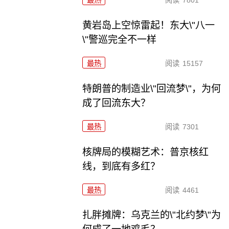
黄岩岛上空惊雷起！东大\"八一
\"警巡完全不一样
最热
阅读
15157
特朗普的制造业\"回流梦\"，为何
成了回流东大？
最热
阅读
7301
核牌局的模糊艺术：普京核红
线，到底有多红？
最热
阅读
4461
扎胖摊牌：乌克兰的\"北约梦\"为