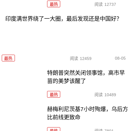
最热
阅读
12737
印度满世界绕了一大圈，最后发现还是中国好？
08-05
最热
阅读
12459
特朗普突然关闭领事馆，高市早
苗的美梦该醒了
最热
阅读
10489
赫梅利尼茨基7小时殉爆，乌后方
比前线更致命
最热
阅读
7801