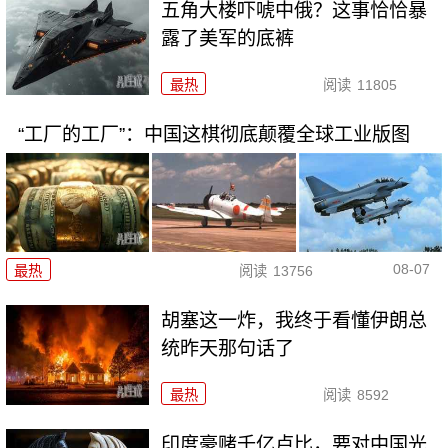
五角大楼吓唬中俄？这事恰恰暴
露了美军的底裤
最热
阅读
11805
“工厂的工厂”：中国这棋彻底颠覆全球工业版图
08-07
最热
阅读
13756
胡塞这一炸，我终于看懂伊朗总
统昨天那句话了
最热
阅读
8592
印度豪赌千亿卢比，要对中国光