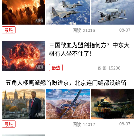
08-07
最热
阅读
21016
三国歃血为盟剑指何方？中东大
棋有人坐不住了！
最热
阅读
15298
五角大楼鹰派翘首盼进京，北京连门缝都没给留
08-07
最热
阅读
14012