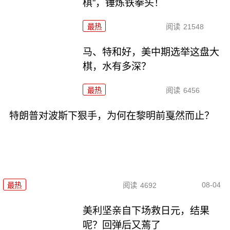
棋”，锤炼铁拳头！
最热
阅读
21548
马、特和好，美中期选举这盘大
棋，水有多深？
最热
阅读
6456
特朗普对波斯下狠手，为何在黎明前戛然而止？
08-04
最热
阅读
4692
美利坚亲自下场救日元，结果
呢？回弹后又蔫了