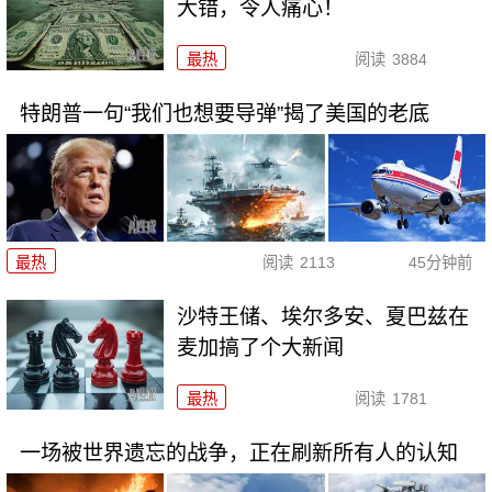
大错，令人痛心！
最热
阅读
3884
特朗普一句“我们也想要导弹”揭了美国的老底
最热
阅读
2113
45分钟前
沙特王储、埃尔多安、夏巴兹在
麦加搞了个大新闻
最热
阅读
1781
一场被世界遗忘的战争，正在刷新所有人的认知