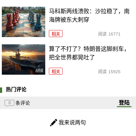
马科斯两线溃败：沙拉稳了，南
海牌被东大刺穿
相关
阅读
16771
算了不打了？特朗普这脚刹车，
把全世界都晃吐了
相关
阅读
15925
热门评论
登陆
0
条评论
我来说两句