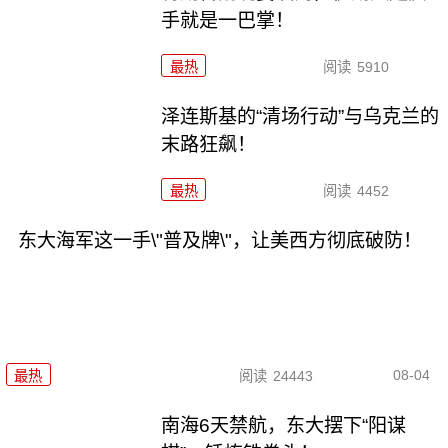
手就是一巴掌！
最热
阅读
5910
泽连斯基的“清场行动”与乌克兰的
末路狂飙！
最热
阅读
4452
东大海军这一手\"普及牌\"，让美西方彻底破防！
08-04
最热
阅读
24443
南海6天禁航，东大摆下“阳谋