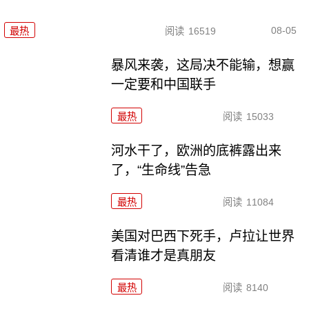
08-05
最热
阅读
16519
暴风来袭，这局决不能输，想赢
一定要和中国联手
最热
阅读
15033
河水干了，欧洲的底裤露出来
了，“生命线”告急
最热
阅读
11084
美国对巴西下死手，卢拉让世界
看清谁才是真朋友
最热
阅读
8140