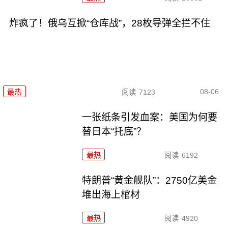
炸疯了！俄乌互掀“仓库战”，28枚导弹全拦不住
08-06
最热
阅读
7123
一张纸条引发血案：美国为何要
替日本“托底”？
最热
阅读
6192
特朗普“黄金舰队”：2750亿美金
堆出海上棺材
最热
阅读
4920