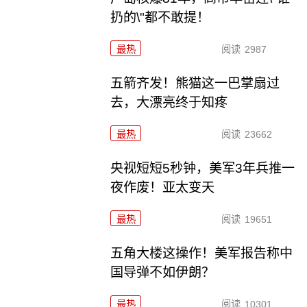
扔的\"都不敢提！
最热
阅读
2987
五箭齐发！熊猫这一巴掌扇过
去，大漂亮终于知疼
最热
阅读
23662
央视短短5秒钟，美军3年兵推一
夜作废！亚太变天
最热
阅读
19651
五角大楼这操作！美军报告称中
国导弹不如伊朗？
最热
阅读
10301