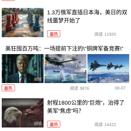
1.3万俄军直插日本海，美日的双
线噩梦开始了
最热
阅读
11920
美狂囤百万吨：一场提前下注的\"铜牌军备竞赛\"
08-07
最热
阅读
9876
射程1800公里的“巨炮”，治得了
美军“焦虑”吗？
最热
阅读
14422