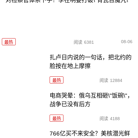
对检察官体系下手！李在明要打破\"青瓦台魔咒\"
08-06
最热
阅读
6381
扎卢日内说的一句话，把北约的
脸按在地上摩擦
最热
阅读
12884
电商哭晕：俄乌互相砸\"饭碗\"，
战争已没有后方
最热
阅读
4188
766亿买不来安全？美核潜光鲜