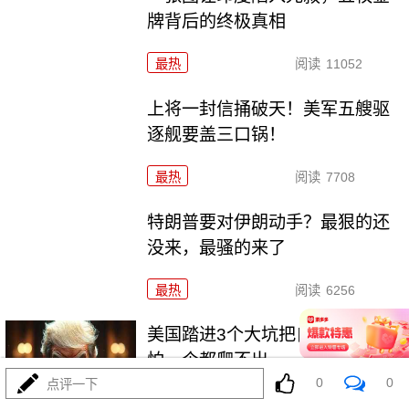
牌背后的终极真相
最热
阅读
11052
上将一封信捅破天！美军五艘驱
逐舰要盖三口锅！
最热
阅读
7708
特朗普要对伊朗动手？最狠的还
没来，最骚的来了
最热
阅读
6256
美国踏进3个大坑把自己埋了！恐
怕一个都爬不出
0
0
点评一下
最热
阅读
17994