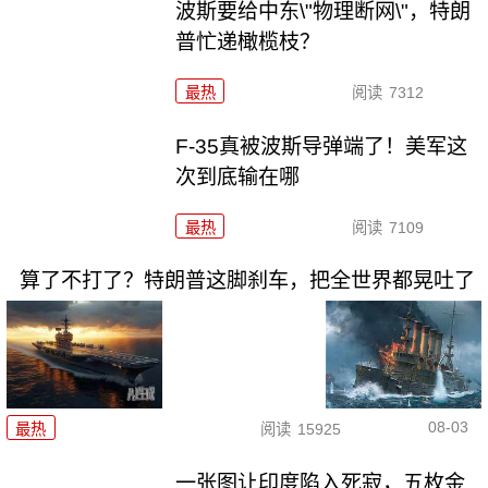
波斯要给中东\"物理断网\"，特朗
普忙递橄榄枝？
最热
阅读
7312
F-35真被波斯导弹端了！美军这
次到底输在哪
最热
阅读
7109
算了不打了？特朗普这脚刹车，把全世界都晃吐了
08-03
最热
阅读
15925
一张图让印度陷入死寂，五枚金