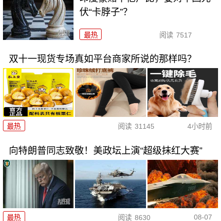
伏“卡脖子”？
最热
阅读
7517
双十一现货专场真如平台商家所说的那样吗？
最热
阅读
31145
4小时前
向特朗普同志致敬！美政坛上演“超级抹红大赛”
08-07
最热
阅读
8630