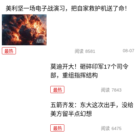
美利坚一场电子战演习，把自家救护机送了命！
08-07
最热
阅读
8581
莫迪开大！砸碎印军17个司令
部，重组指挥结构
最热
阅读
7843
五箭齐发：东大这次出手，没给
美方留半点幻想
最热
阅读
6475