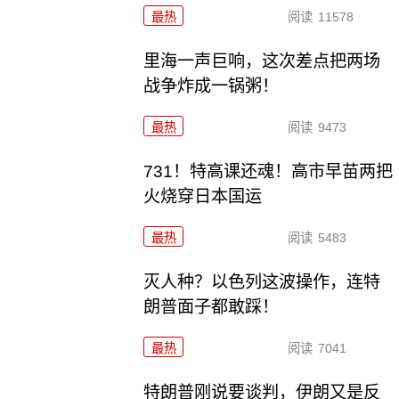
最热
阅读
11578
里海一声巨响，这次差点把两场
战争炸成一锅粥！
最热
阅读
9473
731！特高课还魂！高市早苗两把
火烧穿日本国运
最热
阅读
5483
灭人种？以色列这波操作，连特
朗普面子都敢踩！
最热
阅读
7041
特朗普刚说要谈判，伊朗又是反