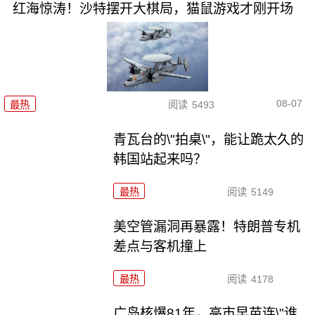
红海惊涛！沙特摆开大棋局，猫鼠游戏才刚开场
08-07
最热
阅读
5493
青瓦台的\"拍桌\"，能让跪太久的
韩国站起来吗？
最热
阅读
5149
美空管漏洞再暴露！特朗普专机
差点与客机撞上
最热
阅读
4178
广岛核爆81年，高市早苗连\"谁