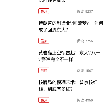
比前线更致命
最热
阅读
8237
特朗普的制造业\"回流梦\"，为何
成了回流东大？
最热
阅读
7756
黄岩岛上空惊雷起！东大\"八一
\"警巡完全不一样
最热
阅读
15671
核牌局的模糊艺术：普京核红
线，到底有多红？
最热
阅读
4959