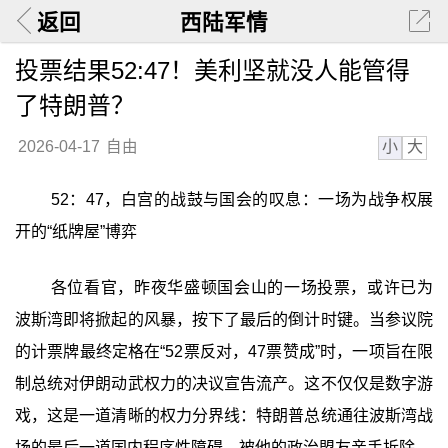
返回
西陆军情
投票结果52:47！美利坚就没人能管得
了特朗普？
小
大
2026-04-17
自由
52：47，白宫的战鼓与国会的叹息：一场为战争权展
开的“纸牌屋”博弈
各位看官，昨夜华盛顿国会山的一场投票，或许已为
波斯湾即将掀起的风暴，按下了最后的倒计时键。当参议院
的计票牌最终定格在“52票反对，47票赞成”时，一项旨在限
制总统对伊朗动武权力的决议宣告流产。这不仅仅是数字游
戏，这是一道清晰的权力分界线：特朗普总统通往波斯湾战
场的最后一道国内程序性障碍，被他的政治盟友亲手拆除。