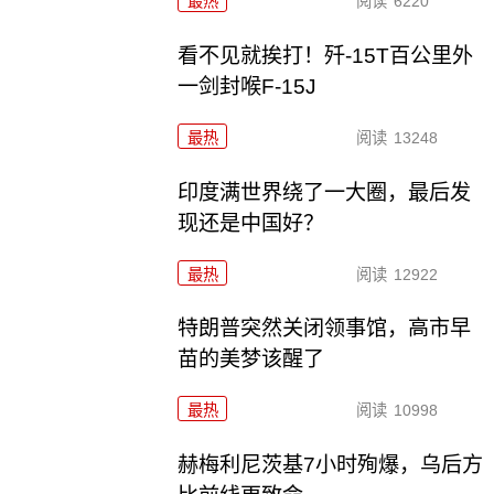
最热
阅读
6220
看不见就挨打！歼-15T百公里外
一剑封喉F-15J
最热
阅读
13248
印度满世界绕了一大圈，最后发
现还是中国好？
最热
阅读
12922
特朗普突然关闭领事馆，高市早
苗的美梦该醒了
最热
阅读
10998
赫梅利尼茨基7小时殉爆，乌后方