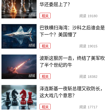
华还委屈上了？
相关
阅读
19180
巴铁横扫海湾：沙科之后谁会是
下一个？美国懵了
相关
阅读
19015
波斯这狠厉一击，终结了美军吹
了半个世纪的牛
相关
阅读
18382
泽连斯基一夜斩总理又砍防长，
这大戏几个意思？
相关
阅读
17717