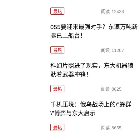
最热
阅读
12433
055要迎来最强对手？东瀛万吨新
驱已上船台！
最热
阅读
11287
科幻片照进了现实，东大机器狼
驮着武器冲锋！
最热
阅读
8825
千机压境：俄乌战场上的\"蜂群
\"博弈与东大启示
最热
阅读
8655