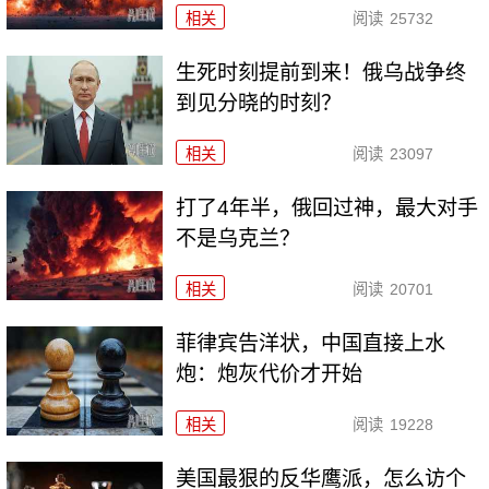
相关
阅读
25732
生死时刻提前到来！俄乌战争终
到见分晓的时刻？
相关
阅读
23097
打了4年半，俄回过神，最大对手
不是乌克兰？
相关
阅读
20701
菲律宾告洋状，中国直接上水
炮：炮灰代价才开始
相关
阅读
19228
美国最狠的反华鹰派，怎么访个