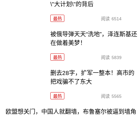
\"大计划\"的背后
最热
阅读
6514
被俄导弹天天“洗地”，泽连斯基还
在做着美梦！
最热
阅读
5839
删去28字，扩军一整本！高市的
把戏骗不了东大
最热
阅读
5565
欧盟想关门，中国人就翻墙，布鲁塞尔被逼到墙角