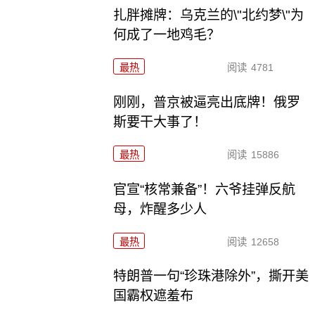
扎胖摊牌：乌克兰的\"北约梦\"为
何成了一地鸡毛？
最热
阅读
4781
刚刚，普京被逼亮出底牌！俄罗
斯要干大事了！
最热
阅读
15886
官宣“核常兼备”！六爷挂弹反航
母，炸醒多少人
最热
阅读
12658
特朗普一句“珍珠港除外”，撕开美
国霸权遮羞布