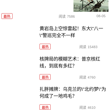
08-05
最热
阅读
7586
黄岩岛上空惊雷起！东大\"八一
\"警巡完全不一样
最热
阅读
15483
核牌局的模糊艺术：普京核红
线，到底有多红？
最热
阅读
4760
扎胖摊牌：乌克兰的\"北约梦\"为
何成了一地鸡毛？
最热
阅读
4610