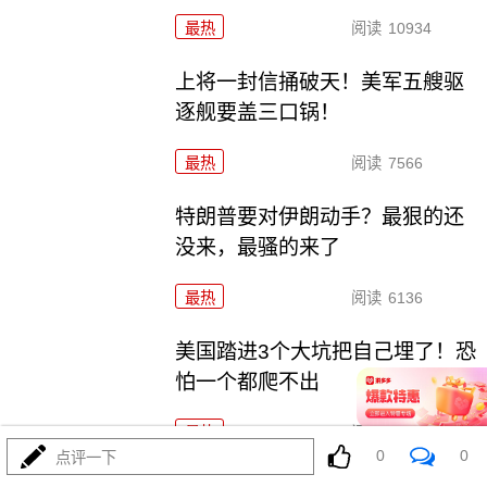
最热
阅读
10934
上将一封信捅破天！美军五艘驱
逐舰要盖三口锅！
最热
阅读
7566
特朗普要对伊朗动手？最狠的还
没来，最骚的来了
最热
阅读
6136
美国踏进3个大坑把自己埋了！恐
怕一个都爬不出
最热
阅读
17756
0
0
点评一下
政治自杀！菲律宾防长，你这是