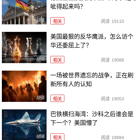
呲得起来吗？
相关
阅读
19110
美国最狠的反华鹰派，怎么访个
华还委屈上了？
相关
阅读
19088
一场被世界遗忘的战争，正在刷
新所有人的认知
相关
阅读
19053
巴铁横扫海湾：沙科之后谁会是
下一个？美国懵了
相关
阅读
18884