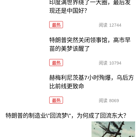
印度满世界绕了一大圈，最后发
现还是中国好？
最热
阅读
12744
特朗普突然关闭领事馆，高市早
苗的美梦该醒了
最热
阅读
10794
赫梅利尼茨基7小时殉爆，乌后方
比前线更致命
最热
阅读
8069
特朗普的制造业\"回流梦\"，为何成了回流东大？