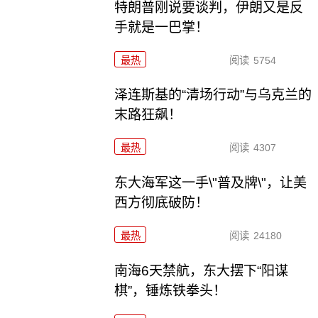
特朗普刚说要谈判，伊朗又是反
手就是一巴掌！
最热
阅读
5754
泽连斯基的“清场行动”与乌克兰的
末路狂飙！
最热
阅读
4307
东大海军这一手\"普及牌\"，让美
西方彻底破防！
最热
阅读
24180
南海6天禁航，东大摆下“阳谋
棋”，锤炼铁拳头！