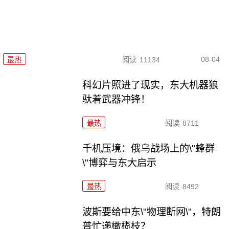
08-04
最热
阅读
11134
科幻片照进了现实，东大机器狼
驮着武器冲锋！
最热
阅读
8711
千机压境：俄乌战场上的\"蜂群
\"博弈与东大启示
最热
阅读
8492
波斯要给中东\"物理断网\"，特朗
普忙递橄榄枝？