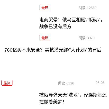
最热
阅读
12569
电商哭晕：俄乌互相砸\"饭碗\"，
战争已没有后方
最热
阅读
3979
766亿买不来安全？美核潜光鲜\"大计划\"的背后
08-06
最热
阅读
6326
被俄导弹天天“洗地”，泽连斯基还
在做着美梦！