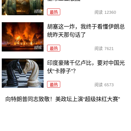
最热
阅读
12360
胡塞这一炸，我终于看懂伊朗总
统昨天那句话了
最热
阅读
7621
印度豪赌千亿卢比，要对中国光
伏“卡脖子”？
最热
阅读
6573
向特朗普同志致敬！美政坛上演“超级抹红大赛”