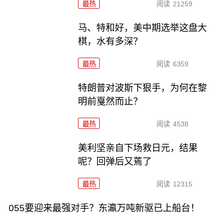
最热
阅读
21259
马、特和好，美中期选举这盘大
棋，水有多深？
最热
阅读
6359
特朗普对波斯下狠手，为何在黎
明前戛然而止？
最热
阅读
4538
美利坚亲自下场救日元，结果
呢？回弹后又蔫了
最热
阅读
12315
055要迎来最强对手？东瀛万吨新驱已上船台！