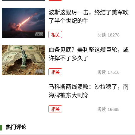
波斯这狠厉一击，终结了美军吹
了半个世纪的牛
相关
阅读
18278
血条见底？美利坚这艘巨轮，或
许撑不了多久了
相关
阅读
17516
马科斯两线溃败：沙拉稳了，南
海牌被东大刺穿
相关
阅读
16685
热门评论