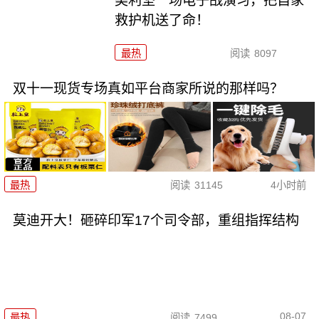
美利坚一场电子战演习，把自家
救护机送了命！
最热
阅读
8097
双十一现货专场真如平台商家所说的那样吗？
最热
阅读
31145
4小时前
莫迪开大！砸碎印军17个司令部，重组指挥结构
08-07
最热
阅读
7499