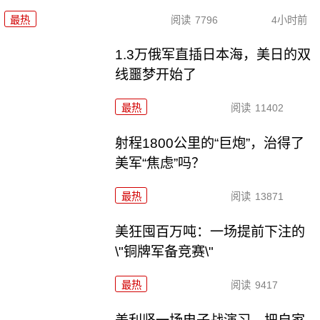
最热
阅读
7796
4小时前
1.3万俄军直插日本海，美日的双
线噩梦开始了
最热
阅读
11402
射程1800公里的“巨炮”，治得了
美军“焦虑”吗？
最热
阅读
13871
美狂囤百万吨：一场提前下注的
\"铜牌军备竞赛\"
最热
阅读
9417