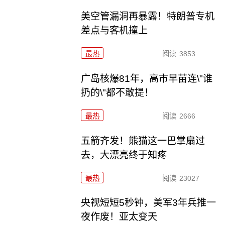
美空管漏洞再暴露！特朗普专机
差点与客机撞上
最热
阅读
3853
广岛核爆81年，高市早苗连\"谁
扔的\"都不敢提！
最热
阅读
2666
五箭齐发！熊猫这一巴掌扇过
去，大漂亮终于知疼
最热
阅读
23027
央视短短5秒钟，美军3年兵推一
夜作废！亚太变天