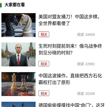
大家都在看
美国对盟友捅刀！中国这步棋，
全世界都看傻了
相关
阅读
34909
生死时刻提前到来！俄乌战争终
到见分晓的时刻？
相关
阅读
22982
中国这波操作，直接把西方石化
霸权打出了原形
相关
阅读
20208
德国偷偷摸摸找中国“命门”，这牙