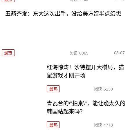
五箭齐发：东大这次出手，没给美方留半点幻想
08-07
最热
阅读
6069
红海惊涛！沙特摆开大棋局，猫
鼠游戏才刚开场
最热
阅读
5130
青瓦台的\"拍桌\"，能让跪太久的
韩国站起来吗？
最热
阅读
4778