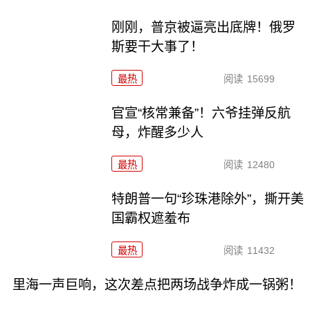
刚刚，普京被逼亮出底牌！俄罗
斯要干大事了！
最热
阅读
15699
官宣“核常兼备”！六爷挂弹反航
母，炸醒多少人
最热
阅读
12480
特朗普一句“珍珠港除外”，撕开美
国霸权遮羞布
最热
阅读
11432
里海一声巨响，这次差点把两场战争炸成一锅粥！