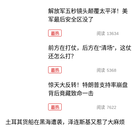
解放军五秒镜头颠覆太平洋！美
军最后安全区没了
最热
阅读
13634
前方在打仗，后方在“清场”，这仗
还怎么打？
最热
阅读
5368
惊天大反转！特朗普支持率崩盘
背后竟藏致命一击
最热
阅读
7622
土耳其货船在黑海遭袭，泽连斯基又惹了大麻烦