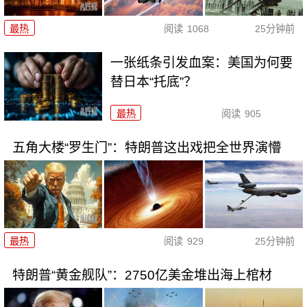
最热
阅读
1068
25分钟前
一张纸条引发血案：美国为何要
替日本“托底”？
最热
阅读
905
五角大楼“罗生门”：特朗普这出戏把全世界演懵
最热
阅读
929
25分钟前
特朗普“黄金舰队”：2750亿美金堆出海上棺材