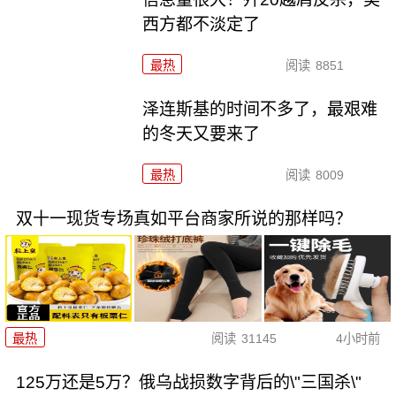
西方都不淡定了
最热
阅读
8851
泽连斯基的时间不多了，最艰难
的冬天又要来了
最热
阅读
8009
双十一现货专场真如平台商家所说的那样吗？
最热
阅读
31145
4小时前
125万还是5万？俄乌战损数字背后的\"三国杀\"