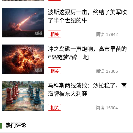
波斯这狠厉一击，终结了美军吹
了半个世纪的牛
相关
阅读
17942
冲之鸟礁一声炮响，高市早苗的
\"岛链梦\"碎一地
相关
阅读
17305
马科斯两线溃败：沙拉稳了，南
海牌被东大刺穿
相关
阅读
16304
热门评论