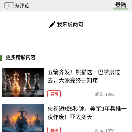
登陆
0
条评论
我来说两句
更多精彩内容
五箭齐发！熊猫这一巴掌扇过
去，大漂亮终于知疼
最热
阅读
1992
央视短短5秒钟，美军3年兵推一
夜作废！亚太变天
最热
阅读
1970