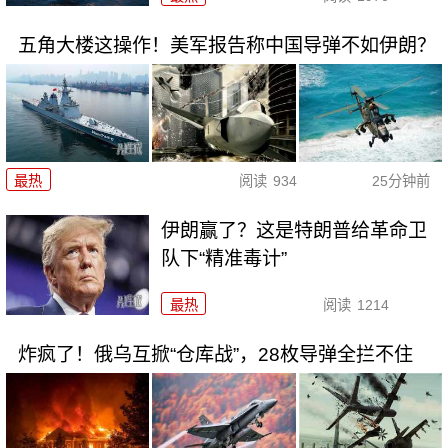
五角大楼这操作！美军报告称中国导弹不如伊朗？
最热
阅读
934
25分钟前
伊朗赢了？这是特朗普给革命卫
队下“精准毒计”
最热
阅读
1214
炸疯了！俄乌互掀“仓库战”，28枚导弹全拦不住