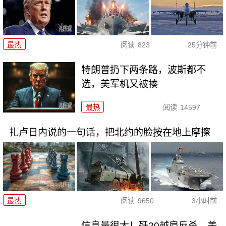
最热
阅读
823
25分钟前
特朗普扔下两条路，波斯都不
选，美军机又被揍
最热
阅读
14597
扎卢日内说的一句话，把北约的脸按在地上摩擦
最热
阅读
9650
3小时前
信息量很大！歼20越肩反杀，美