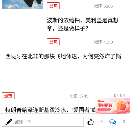
最热
阅读
6206
波斯的浓缩铀，美利坚是真想
拿，还是做样子？
最热
阅读
4150
西班牙在北非的那块飞地休达，为何突然炸了锅
08-03
最热
阅读
3745
特朗普给泽连斯基泼冷水，“爱国者”或空头支票
0
0
点评一下