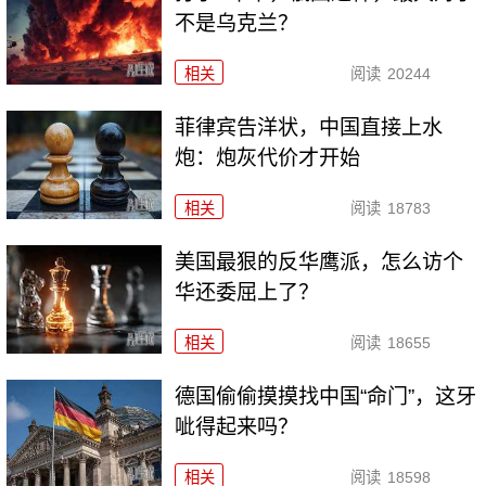
不是乌克兰？
相关
阅读
20244
菲律宾告洋状，中国直接上水
炮：炮灰代价才开始
相关
阅读
18783
美国最狠的反华鹰派，怎么访个
华还委屈上了？
相关
阅读
18655
德国偷偷摸摸找中国“命门”，这牙
呲得起来吗？
相关
阅读
18598