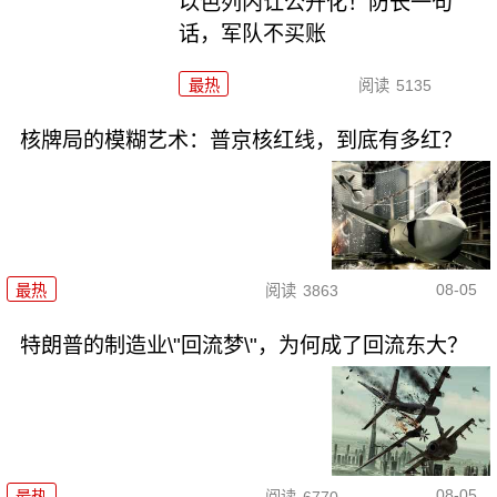
以色列内讧公开化！防长一句
话，军队不买账
最热
阅读
5135
核牌局的模糊艺术：普京核红线，到底有多红？
08-05
最热
阅读
3863
特朗普的制造业\"回流梦\"，为何成了回流东大？
08-05
最热
阅读
6770