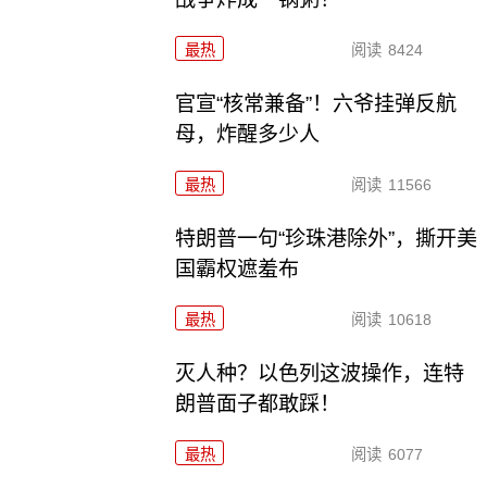
最热
阅读
8424
官宣“核常兼备”！六爷挂弹反航
母，炸醒多少人
最热
阅读
11566
特朗普一句“珍珠港除外”，撕开美
国霸权遮羞布
最热
阅读
10618
灭人种？以色列这波操作，连特
朗普面子都敢踩！
最热
阅读
6077