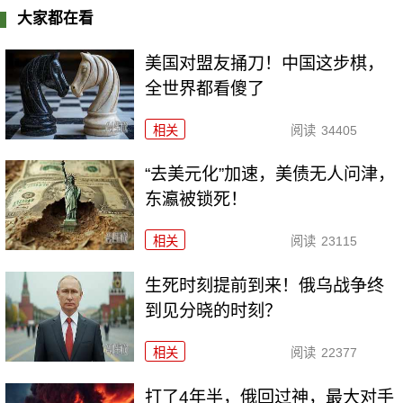
大家都在看
美国对盟友捅刀！中国这步棋，
全世界都看傻了
相关
阅读
34405
“去美元化”加速，美债无人问津，
东瀛被锁死！
相关
阅读
23115
生死时刻提前到来！俄乌战争终
到见分晓的时刻？
相关
阅读
22377
打了4年半，俄回过神，最大对手