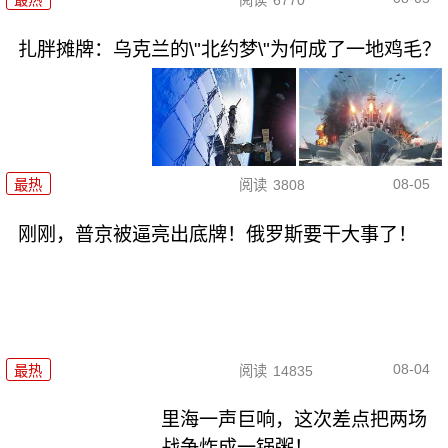
扎胖摊牌：乌克兰的\"北约梦\"为何成了一地鸡毛？
08-05
最热
阅读
3808
刚刚，普京被逼亮出底牌！俄罗斯要干大事了！
08-04
最热
阅读
14835
里海一声巨响，这次差点把两场
战争炸成一锅粥！