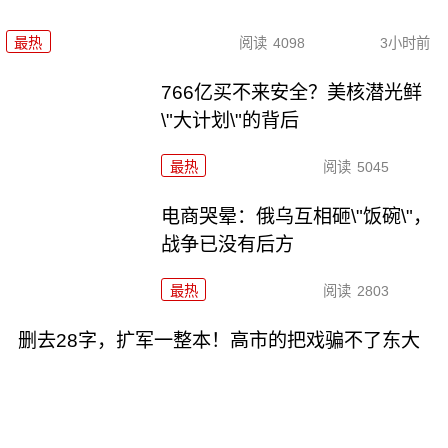
最热
阅读
4098
3小时前
766亿买不来安全？美核潜光鲜
\"大计划\"的背后
最热
阅读
5045
电商哭晕：俄乌互相砸\"饭碗\"，
战争已没有后方
最热
阅读
2803
删去28字，扩军一整本！高市的把戏骗不了东大