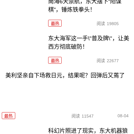
南海6天禁航，东大摆下“阳谋
棋”，锤炼铁拳头！
最热
阅读
19805
东大海军这一手\"普及牌\"，让美
西方彻底破防！
最热
阅读
22677
美利坚亲自下场救日元，结果呢？回弹后又蔫了
08-04
最热
阅读
11547
科幻片照进了现实，东大机器狼