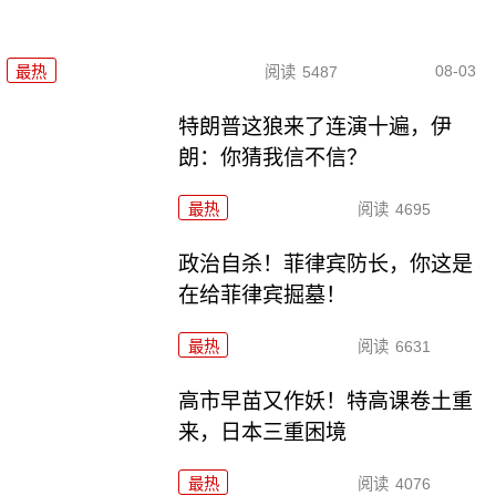
08-03
最热
阅读
5487
特朗普这狼来了连演十遍，伊
朗：你猜我信不信？
最热
阅读
4695
政治自杀！菲律宾防长，你这是
在给菲律宾掘墓！
最热
阅读
6631
高市早苗又作妖！特高课卷土重
来，日本三重困境
最热
阅读
4076