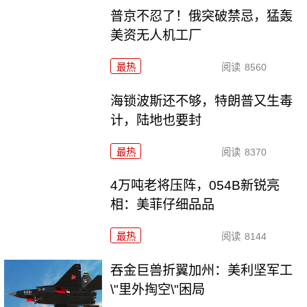
普京不忍了！俄突破禁忌，猛轰
美资无人机工厂
最热
阅读
8560
海锁波斯还不够，特朗普又生毒
计，陆地也要封
最热
阅读
8370
4万吨老将压阵，054B新锐亮
相：美菲仔细品品
最热
阅读
8144
吞金巨兽折翼加州：美利坚军工
\"里外掏空\"困局