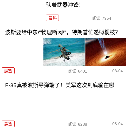
驮着武器冲锋！
最热
阅读
7954
波斯要给中东\"物理断网\"，特朗普忙递橄榄枝？
08-04
最热
阅读
6401
F-35真被波斯导弹端了！美军这次到底输在哪
08-04
最热
阅读
6288