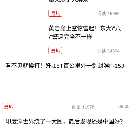
最热
阅读
15085
黄岩岛上空惊雷起！东大\"八一
\"警巡完全不一样
最热
阅读
14394
看不见就挨打！歼-15T百公里外一剑封喉F-15J
08-05
最热
阅读
11978
印度满世界绕了一大圈，最后发现还是中国好？