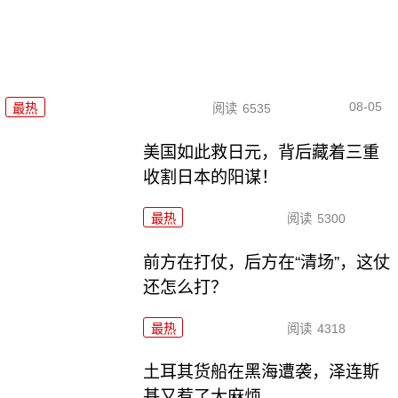
08-05
最热
阅读
6535
美国如此救日元，背后藏着三重
收割日本的阳谋！
最热
阅读
5300
前方在打仗，后方在“清场”，这仗
还怎么打？
最热
阅读
4318
土耳其货船在黑海遭袭，泽连斯
基又惹了大麻烦