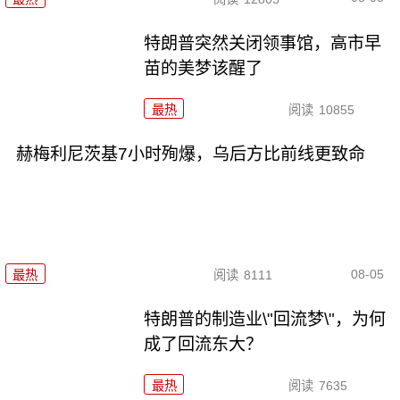
特朗普突然关闭领事馆，高市早
苗的美梦该醒了
最热
阅读
10855
赫梅利尼茨基7小时殉爆，乌后方比前线更致命
08-05
最热
阅读
8111
特朗普的制造业\"回流梦\"，为何
成了回流东大？
最热
阅读
7635