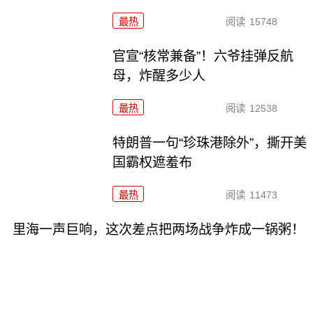
最热
阅读
15748
官宣“核常兼备”！六爷挂弹反航
母，炸醒多少人
最热
阅读
12538
特朗普一句“珍珠港除外”，撕开美
国霸权遮羞布
最热
阅读
11473
里海一声巨响，这次差点把两场战争炸成一锅粥！