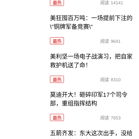
最热
阅读
14141
美狂囤百万吨：一场提前下注的
\"铜牌军备竞赛\"
最热
阅读
9641
美利坚一场电子战演习，把自家
救护机送了命！
最热
阅读
8310
莫迪开大！砸碎印军17个司令
部，重组指挥结构
最热
阅读
7653
五箭齐发：东大这次出手，没给