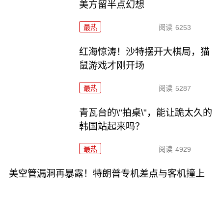
美方留半点幻想
最热
阅读
6253
红海惊涛！沙特摆开大棋局，猫
鼠游戏才刚开场
最热
阅读
5287
青瓦台的\"拍桌\"，能让跪太久的
韩国站起来吗？
最热
阅读
4929
美空管漏洞再暴露！特朗普专机差点与客机撞上