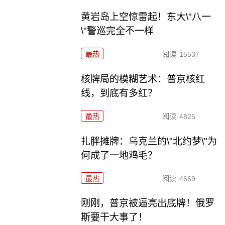
黄岩岛上空惊雷起！东大\"八一
\"警巡完全不一样
最热
阅读
15537
核牌局的模糊艺术：普京核红
线，到底有多红？
最热
阅读
4825
扎胖摊牌：乌克兰的\"北约梦\"为
何成了一地鸡毛？
最热
阅读
4669
刚刚，普京被逼亮出底牌！俄罗
斯要干大事了！