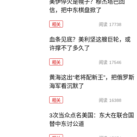
美伊停火是幌子？穆杰塔巴回
信，把中东棋盘掀了
相关
阅读
17738
血条见底？美利坚这艘巨轮，或
许撑不了多久了
相关
阅读
17546
黄海这出“老将配新王”，把俄罗斯
海军看沉默了
相关
阅读
16388
3次当众点名美国：东大在联合国
替中东讨公道