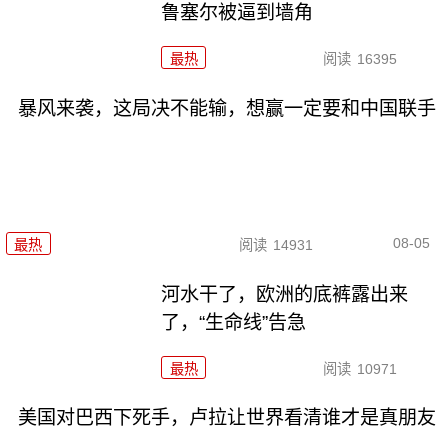
鲁塞尔被逼到墙角
最热
阅读
16395
暴风来袭，这局决不能输，想赢一定要和中国联手
08-05
最热
阅读
14931
河水干了，欧洲的底裤露出来
了，“生命线”告急
最热
阅读
10971
美国对巴西下死手，卢拉让世界看清谁才是真朋友