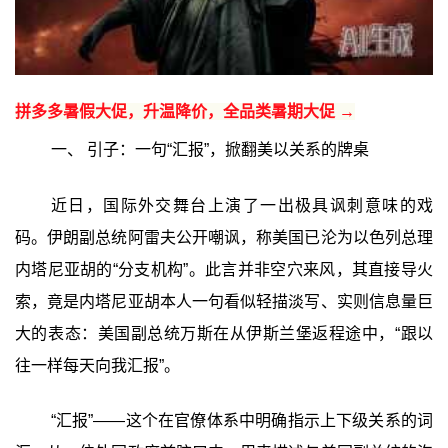
拼多多暑假大促，升温降价，全品类暑期大促 →
一、 引子：一句“汇报”，掀翻美以关系的牌桌
近日，国际外交舞台上演了一出极具讽刺意味的戏
码。伊朗副总统阿雷夫公开嘲讽，称美国已沦为以色列总理
内塔尼亚胡的“分支机构”。此言并非空穴来风，其直接导火
索，竟是内塔尼亚胡本人一句看似轻描淡写、实则信息量巨
大的表态：美国副总统万斯在从伊斯兰堡返程途中，“跟以
往一样每天向我汇报”。
“汇报”——这个在官僚体系中明确指示上下级关系的词