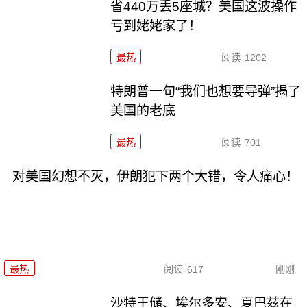
省440万丢5座城？美国这波操作
亏到姥姥家了！
最热
阅读
1202
特朗普一句“我们也想要导弹”揭了
美国的老底
最热
阅读
701
对美国幻想不灭，伊朗犯下两个大错，令人痛心！
最热
阅读
617
刚刚
沙特王储、埃尔多安、夏巴兹在