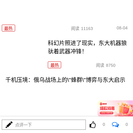
08-04
最热
阅读
11163
科幻片照进了现实，东大机器狼
驮着武器冲锋！
最热
阅读
8750
千机压境：俄乌战场上的\"蜂群\"博弈与东大启示
08-04
最热
阅读
8530
0
0
点评一下