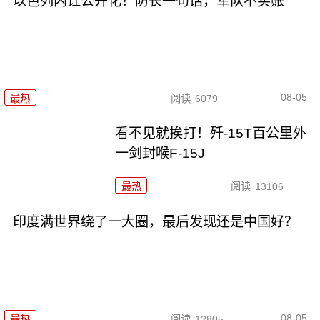
以色列内讧公开化！防长一句话，军队不买账
08-05
最热
阅读
6079
看不见就挨打！歼-15T百公里外
一剑封喉F-15J
最热
阅读
13106
印度满世界绕了一大圈，最后发现还是中国好？
08-05
最热
阅读
12805