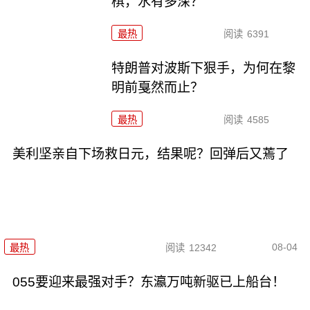
棋，水有多深？
最热
阅读
6391
特朗普对波斯下狠手，为何在黎
明前戛然而止？
最热
阅读
4585
美利坚亲自下场救日元，结果呢？回弹后又蔫了
08-04
最热
阅读
12342
055要迎来最强对手？东瀛万吨新驱已上船台！