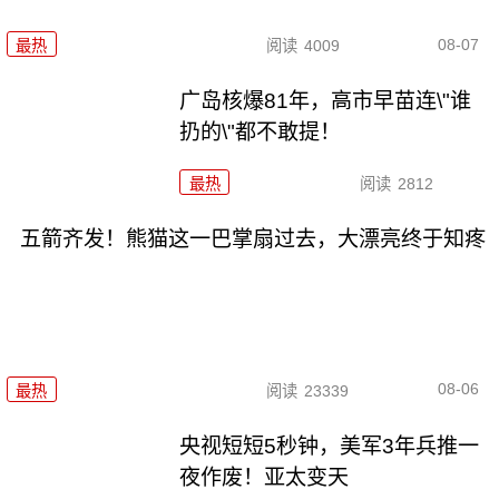
08-07
最热
阅读
4009
广岛核爆81年，高市早苗连\"谁
扔的\"都不敢提！
最热
阅读
2812
五箭齐发！熊猫这一巴掌扇过去，大漂亮终于知疼
08-06
最热
阅读
23339
央视短短5秒钟，美军3年兵推一
夜作废！亚太变天