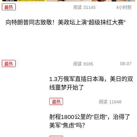
最热
阅读
31145
4小时前
向特朗普同志致敬！美政坛上演“超级抹红大赛”
08-07
最热
阅读
8185
1.3万俄军直插日本海，美日的双
线噩梦开始了
最热
阅读
11648
射程1800公里的“巨炮”，治得了
美军“焦虑”吗？