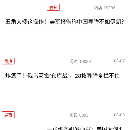
最热
阅读
19203
五角大楼这操作！美军报告称中国导弹不如伊朗？
08-07
最热
阅读
10099
炸疯了！俄乌互掀“仓库战”，28枚导弹全拦不住
08-06
最热
阅读
6893
一张纸条引发血案：美国为何要