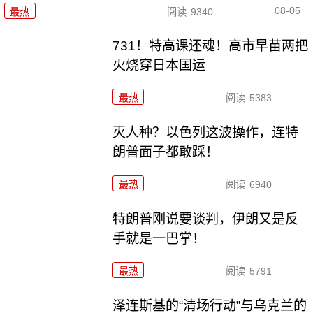
08-05
最热
阅读
9340
731！特高课还魂！高市早苗两把
火烧穿日本国运
最热
阅读
5383
灭人种？以色列这波操作，连特
朗普面子都敢踩！
最热
阅读
6940
特朗普刚说要谈判，伊朗又是反
手就是一巴掌！
最热
阅读
5791
泽连斯基的“清场行动”与乌克兰的