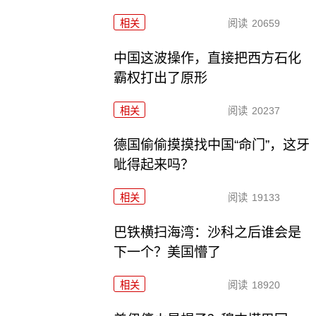
相关
阅读
20659
中国这波操作，直接把西方石化
霸权打出了原形
相关
阅读
20237
德国偷偷摸摸找中国“命门”，这牙
呲得起来吗？
相关
阅读
19133
巴铁横扫海湾：沙科之后谁会是
下一个？美国懵了
相关
阅读
18920