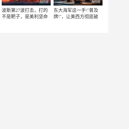
波斯第27波打击，打的
东大海军这一手\"普及
不是靶子，是美利坚命
牌\"，让美西方彻底破
门
防！