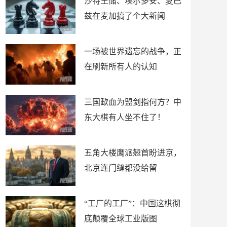
沙特王储、埃尔多安、夏巴
兹在麦加搞了个大新闻
一场被世界遗忘的战争，正
在刷新所有人的认知
三国歃血为盟剑指何方？中
东大棋有人坐不住了！
五角大楼鹰派翘首盼进京，
北京连门缝都没给留
“工厂的工厂”：中国这棋彻
底颠覆全球工业版图