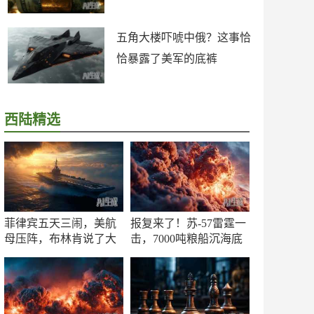
五角大楼吓唬中俄？这事恰
恰暴露了美军的底裤
西陆精选
菲律宾五天三闹，美航
报复来了！苏-57雷霆一
母压阵，布林肯说了大
击，7000吨粮船沉海底
实话