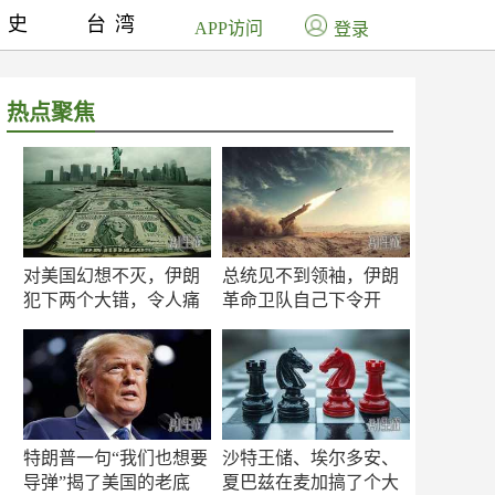
历史
台湾
APP访问
登录
热点聚焦
对美国幻想不灭，伊朗
总统见不到领袖，伊朗
犯下两个大错，令人痛
革命卫队自己下令开
心！
打？
特朗普一句“我们也想要
沙特王储、埃尔多安、
导弹”揭了美国的老底
夏巴兹在麦加搞了个大