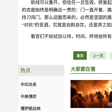
航线可以重开，但信任一旦坠毁，修复起
的态度始终是明确且一贯的：门一直开着，路
持刀闯门，那么迎面而来的，必然是坚固的盾
“对抗”的苦酒，究竟是自斟自饮，还是弃之
看官们不妨拭目以待，时间，终将给所有
首页
上一页
大家都在看
热点
中印关系
中美博弈
懂伊朗总统