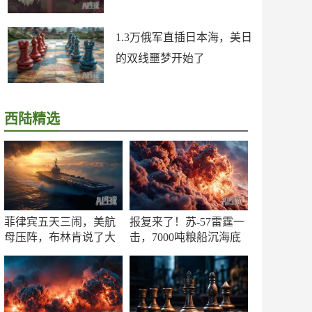
1.3万俄军直插日本海，美日
的双线噩梦开始了
西陆精选
菲律宾五天三闹，美航
报复来了！苏-57雷霆一
母压阵，布林肯说了大
击，7000吨粮船沉海底
实话