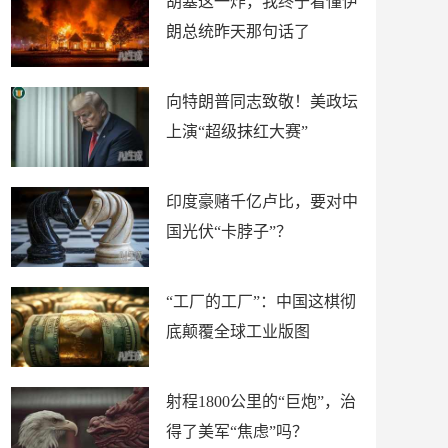
胡塞这一炸，我终于看懂伊
朗总统昨天那句话了
向特朗普同志致敬！美政坛
上演“超级抹红大赛”
印度豪赌千亿卢比，要对中
国光伏“卡脖子”？
“工厂的工厂”：中国这棋彻
底颠覆全球工业版图
射程1800公里的“巨炮”，治
得了美军“焦虑”吗？