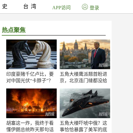
历史
台湾
APP访问
登录
热点聚焦
印度豪赌千亿卢比，要
五角大楼鹰派翘首盼进
对中国光伏“卡脖子”？
京，北京连门缝都没给
留
胡塞这一炸，我终于看
五角大楼吓唬中俄？这
懂伊朗总统昨天那句话
事恰恰暴露了美军的底