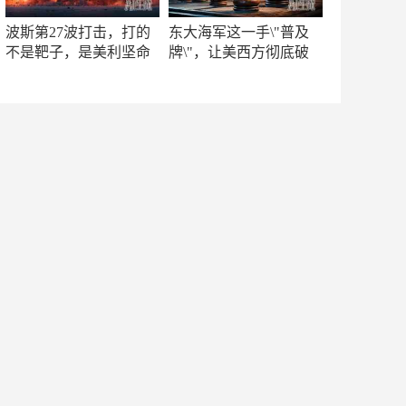
波斯第27波打击，打的
东大海军这一手\"普及
不是靶子，是美利坚命
牌\"，让美西方彻底破
门
防！