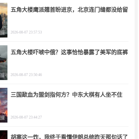
五角大楼鹰派翘首盼进京，北京连门缝都没给留
2026-08-07 23:57:53
五角大楼吓唬中俄？这事恰恰暴露了美军的底裤
2026-08-07 23:50:46
三国歃血为盟剑指何方？中东大棋有人坐不住
了！
2026-08-07 23:44:27
胡塞这一炸，我终于看懂伊朗总统昨天那句话了