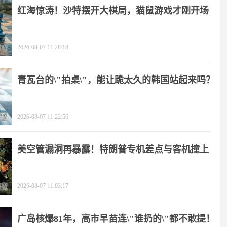
红海惊涛！沙特摆开大棋局，猫鼠游戏才刚开场
2026-08-07 11:28:18
青瓦台的\"拍桌\"，能让跪太久的韩国站起来吗？
2026-08-07 11:22:56
美空管漏洞再暴露！特朗普专机差点与客机撞上
2026-08-07 11:03:17
广岛核爆81年，高市早苗连\"谁扔的\"都不敢提！