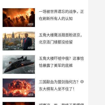
了
裤
一场被世界遗忘的战争，正
在刷新所有人的认知
五角大楼鹰派翘首盼进京，
北京连门缝都没给留
五角大楼吓唬中俄？这事恰
恰暴露了美军的底裤
三国歃血为盟剑指何方？中
东大棋有人坐不住了！