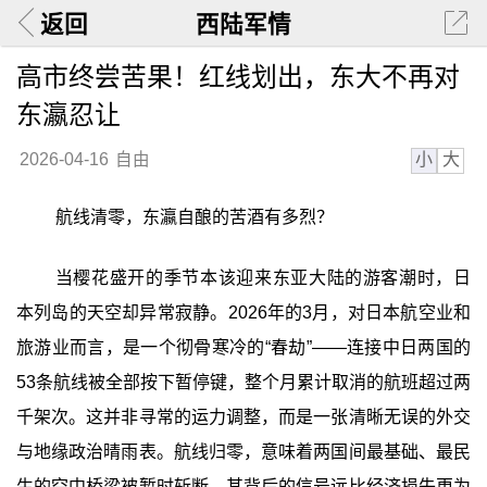
返回
西陆军情
高市终尝苦果！红线划出，东大不再对
东瀛忍让
小
大
2026-04-16
自由
航线清零，东瀛自酿的苦酒有多烈？
当樱花盛开的季节本该迎来东亚大陆的游客潮时，日
本列岛的天空却异常寂静。2026年的3月，对日本航空业和
旅游业而言，是一个彻骨寒冷的“春劫”——连接中日两国的
53条航线被全部按下暂停键，整个月累计取消的航班超过两
千架次。这并非寻常的运力调整，而是一张清晰无误的外交
与地缘政治晴雨表。航线归零，意味着两国间最基础、最民
生的空中桥梁被暂时斩断，其背后的信号远比经济损失更为