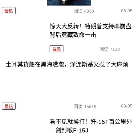
08-05
最热
阅读
4838
惊天大反转！特朗普支持率崩盘
背后竟藏致命一击
最热
阅读
7110
土耳其货船在黑海遭袭，泽连斯基又惹了大麻烦
08-05
最热
阅读
15619
看不见就挨打！歼-15T百公里外
一剑封喉F-15J