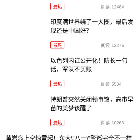
最热
阅读
12484
印度满世界绕了一大圈，最后发
现还是中国好？
最热
阅读
12276
以色列内讧公开化！防长一句
话，军队不买账
最热
阅读
5534
特朗普突然关闭领事馆，高市早
苗的美梦该醒了
最热
阅读
10266
黄岩岛上空惊雷起！东大\"八一\"警巡完全不一样