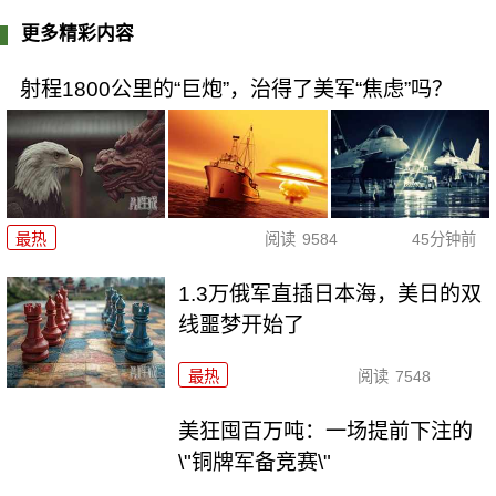
更多精彩内容
射程1800公里的“巨炮”，治得了美军“焦虑”吗？
最热
阅读
9584
45分钟前
1.3万俄军直插日本海，美日的双
线噩梦开始了
最热
阅读
7548
美狂囤百万吨：一场提前下注的
\"铜牌军备竞赛\"