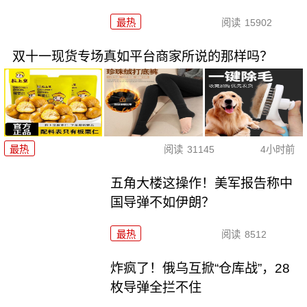
最热
阅读
15902
双十一现货专场真如平台商家所说的那样吗？
最热
阅读
31145
4小时前
五角大楼这操作！美军报告称中
国导弹不如伊朗？
最热
阅读
8512
炸疯了！俄乌互掀“仓库战”，28
枚导弹全拦不住