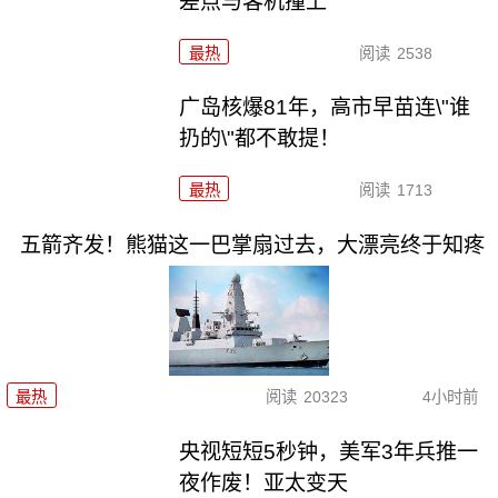
差点与客机撞上
最热
阅读
2538
广岛核爆81年，高市早苗连\"谁
扔的\"都不敢提！
最热
阅读
1713
五箭齐发！熊猫这一巴掌扇过去，大漂亮终于知疼
最热
阅读
20323
4小时前
央视短短5秒钟，美军3年兵推一
夜作废！亚太变天