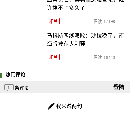
许撑不了多久了
相关
阅读
17199
马科斯两线溃败：沙拉稳了，南
海牌被东大刺穿
相关
阅读
16443
热门评论
登陆
0
条评论
我来说两句