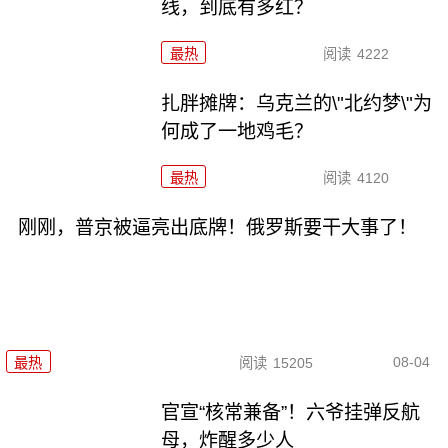
线，到底有多红？
最热
阅读
4222
扎胖摊牌：乌克兰的\"北约梦\"为
何成了一地鸡毛？
最热
阅读
4120
刚刚，普京被逼亮出底牌！俄罗斯要干大事了！
08-04
最热
阅读
15205
官宣“核常兼备”！六爷挂弹反航
母，炸醒多少人