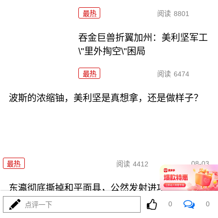
最热
阅读
8801
吞金巨兽折翼加州：美利坚军工
\"里外掏空\"困局
最热
阅读
6474
波斯的浓缩铀，美利坚是真想拿，还是做样子？
08-03
最热
阅读
4412
东瀛彻底撕掉和平面具，公然发射进攻性武器！
0
0
点评一下