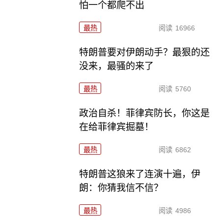
怕一个都爬不出
最热
阅读
16966
特朗普要对伊朗动手？最狠的还
没来，最骚的来了
最热
阅读
5760
政治自杀！菲律宾防长，你这是
在给菲律宾掘墓！
最热
阅读
6862
特朗普这狼来了连演十遍，伊
朗：你猜我信不信？
最热
阅读
4986