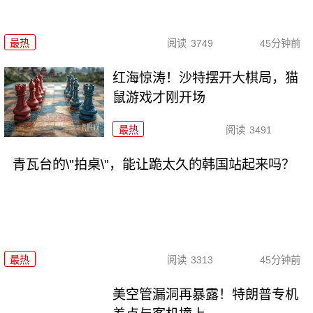
最热
阅读
3749
45分钟前
红海惊涛！沙特摆开大棋局，猫
鼠游戏才刚开场
最热
阅读
3491
青瓦台的\"拍桌\"，能让跪太久的韩国站起来吗？
最热
阅读
3313
45分钟前
美空管漏洞再暴露！特朗普专机