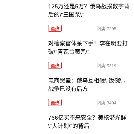
125万还是5万？俄乌战损数字背
后的\"三国杀\"
最热
阅读
7295
对检察官体系下手！李在明要打
破\"青瓦台魔咒\"
最热
阅读
5319
电商哭晕：俄乌互相砸\"饭碗\"，
战争已没有后方
最热
阅读
3404
766亿买不来安全？美核潜光鲜
\"大计划\"的背后