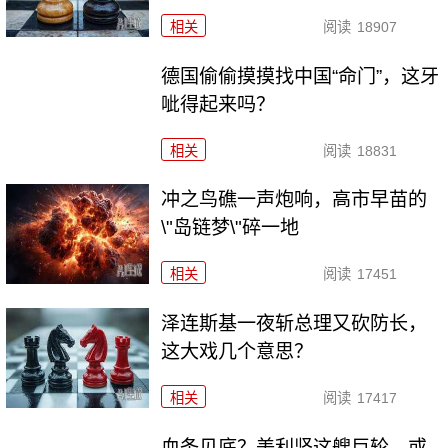
相关
阅读
18907
德国偷偷摸摸找中国“命门”，这牙
呲得起来吗？
相关
阅读
18831
冲之鸟礁一声炮响，高市早苗的
\"岛链梦\"碎一地
相关
阅读
17451
泽连斯基一夜斩总理又砍防长，
这大戏几个意思？
相关
阅读
17417
血条见底？美利坚这艘巨轮，或