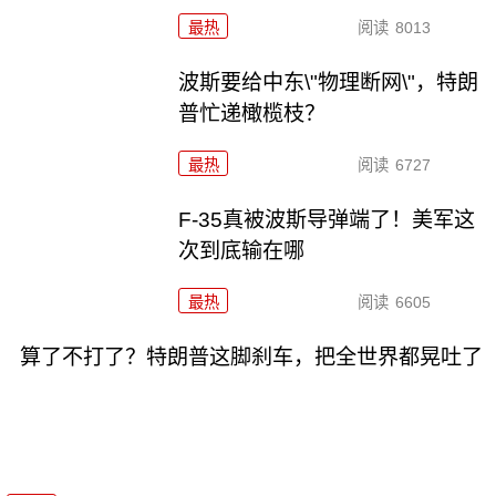
最热
阅读
8013
波斯要给中东\"物理断网\"，特朗
普忙递橄榄枝？
最热
阅读
6727
F-35真被波斯导弹端了！美军这
次到底输在哪
最热
阅读
6605
算了不打了？特朗普这脚刹车，把全世界都晃吐了