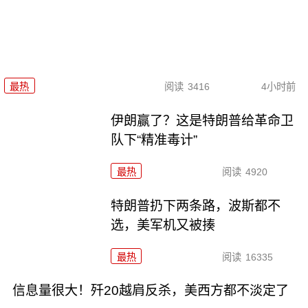
最热
阅读
3416
4小时前
伊朗赢了？这是特朗普给革命卫
队下“精准毒计”
最热
阅读
4920
特朗普扔下两条路，波斯都不
选，美军机又被揍
最热
阅读
16335
信息量很大！歼20越肩反杀，美西方都不淡定了