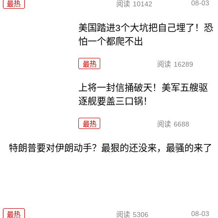
08-03
最热
阅读
10142
美国踏进3个大坑把自己埋了！恐
怕一个都爬不出
最热
阅读
16289
上将一封信捅破天！美军五艘驱
逐舰要盖三口锅！
最热
阅读
6688
特朗普要对伊朗动手？最狠的还没来，最骚的来了
08-03
最热
阅读
5306