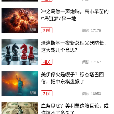
冲之鸟礁一声炮响，高市早苗的
\"岛链梦\"碎一地
相关
阅读
17179
泽连斯基一夜斩总理又砍防长，
这大戏几个意思？
相关
阅读
17167
美伊停火是幌子？穆杰塔巴回
信，把中东棋盘掀了
相关
阅读
16953
血条见底？美利坚这艘巨轮，或
许撑不了多久了