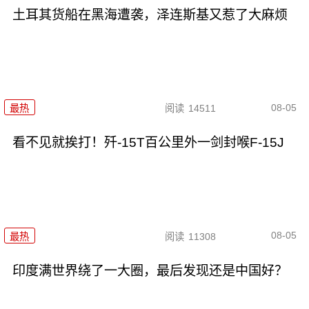
土耳其货船在黑海遭袭，泽连斯基又惹了大麻烦
08-05
最热
阅读
14511
看不见就挨打！歼-15T百公里外一剑封喉F-15J
08-05
最热
阅读
11308
印度满世界绕了一大圈，最后发现还是中国好？