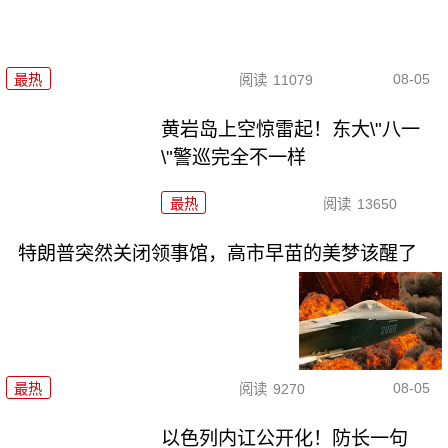
08-05
最热
阅读
11079
黄岩岛上空惊雷起！东大\"八一
\"警巡完全不一样
最热
阅读
13650
特朗普突然关闭领事馆，高市早苗的美梦该醒了
08-05
最热
阅读
9270
以色列内讧公开化！防长一句