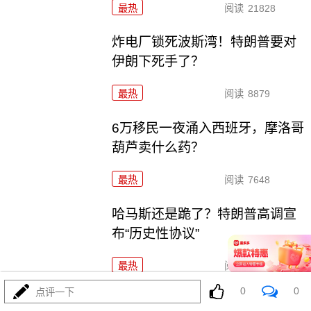
最热
阅读
21828
炸电厂锁死波斯湾！特朗普要对
伊朗下死手了？
最热
阅读
8879
6万移民一夜涌入西班牙，摩洛哥
葫芦卖什么药？
最热
阅读
7648
哈马斯还是跪了？特朗普高调宣
布“历史性协议”
最热
阅读
10281
0
0
点评一下
菲律宾五天三闹，美航母压阵，布林肯说了大实话