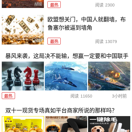
最热
阅读
2300
欧盟想关门，中国人就翻墙，布
鲁塞尔被逼到墙角
最热
阅读
13079
暴风来袭，这局决不能输，想赢一定要和中国联手
最热
阅读
11650
3小时前
双十一现货专场真如平台商家所说的那样吗？