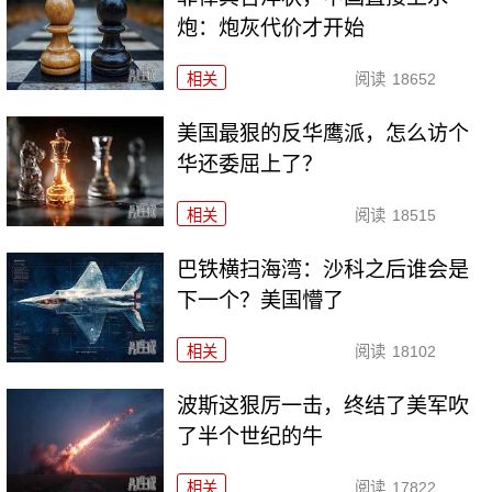
炮：炮灰代价才开始
相关
阅读
18652
美国最狠的反华鹰派，怎么访个
华还委屈上了？
相关
阅读
18515
巴铁横扫海湾：沙科之后谁会是
下一个？美国懵了
相关
阅读
18102
波斯这狠厉一击，终结了美军吹
了半个世纪的牛
相关
阅读
17822