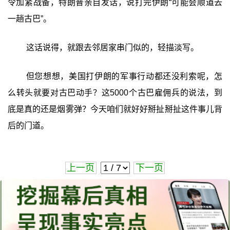
令加紧战备，特朗普亲自发话，说打完伊朗“可能会顺道去
一趟古巴”。
这话说得，就跟去邻居家串门似的，轻描淡写。
但您想想，美国打伊朗的军事行动都还没利索呢，怎
么转头就要对古巴动手？这5000个古巴雇佣兵的说法，到
底是真的还是烟雾弹？今天咱们就好好掰扯掰扯这件事儿背
后的门道。
上一页
下一页