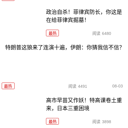
政治自杀！菲律宾防长，你这是
在给菲律宾掘墓！
最热
阅读
6480
特朗普这狼来了连演十遍，伊朗：你猜我信不信？
08-03
最热
阅读
4491
高市早苗又作妖！特高课卷土重
来，日本三重困境
最热
阅读
3898