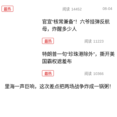
08-04
最热
阅读
14452
官宣“核常兼备”！六爷挂弹反航
母，炸醒多少人
最热
阅读
11223
特朗普一句“珍珠港除外”，撕开美
国霸权遮羞布
最热
阅读
10366
里海一声巨响，这次差点把两场战争炸成一锅粥！