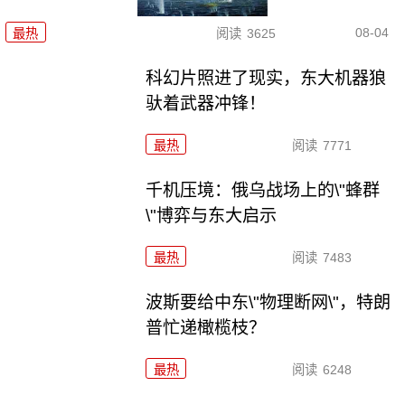
08-04
最热
阅读
3625
科幻片照进了现实，东大机器狼
驮着武器冲锋！
最热
阅读
7771
千机压境：俄乌战场上的\"蜂群
\"博弈与东大启示
最热
阅读
7483
波斯要给中东\"物理断网\"，特朗
普忙递橄榄枝？
最热
阅读
6248