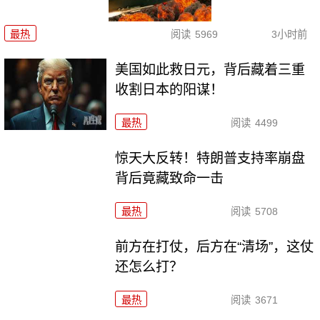
最热
阅读
5969
3小时前
美国如此救日元，背后藏着三重
收割日本的阳谋！
最热
阅读
4499
惊天大反转！特朗普支持率崩盘
背后竟藏致命一击
最热
阅读
5708
前方在打仗，后方在“清场”，这仗
还怎么打？
最热
阅读
3671