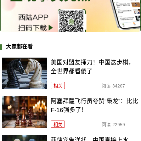
大家都在看
美国对盟友捅刀！中国这步棋，
全世界都看傻了
相关
阅读
34267
阿塞拜疆飞行员夸赞“枭龙”：比比
F-16强多了！
相关
阅读
22959
菲律宾告洋状，中国直接上水