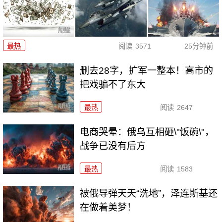
最热
阅读
3571
25分钟前
删去28字，扩军一整本！高市的
把戏骗不了东大
最热
阅读
2647
电商哭晕：俄乌互相砸\"饭碗\"，
战争已没有后方
最热
阅读
1583
被俄导弹天天“洗地”，泽连斯基还
在做着美梦！