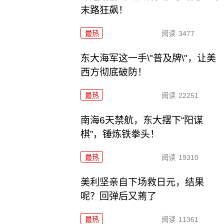
末路狂飙！
最热
阅读
3477
东大海军这一手\"普及牌\"，让美
西方彻底破防！
最热
阅读
22251
南海6天禁航，东大摆下“阳谋
棋”，锤炼铁拳头！
最热
阅读
19310
美利坚亲自下场救日元，结果
呢？回弹后又蔫了
最热
阅读
11361