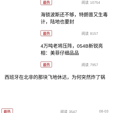
最热
阅读
10754
海锁波斯还不够，特朗普又生毒
计，陆地也要封
最热
阅读
8157
4万吨老将压阵，054B新锐亮
相：美菲仔细品品
最热
阅读
7957
西班牙在北非的那块飞地休达，为何突然炸了锅
08-03
最热
阅读
3547