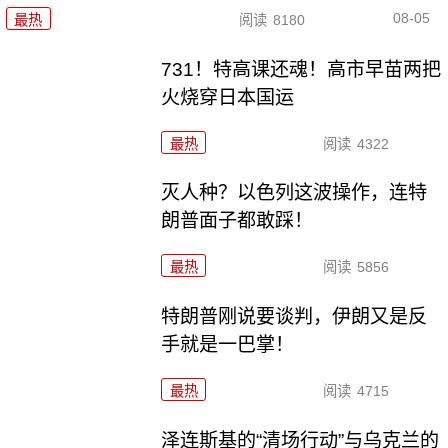
08-05
最热
阅读
8180
731！特高课还魂！高市早苗两把
火烧穿日本国运
最热
阅读
4322
灭人种？以色列这波操作，连特
朗普面子都敢踩！
最热
阅读
5856
特朗普刚说要谈判，伊朗又是反
手就是一巴掌！
最热
阅读
4715
泽连斯基的“清场行动”与乌克兰的