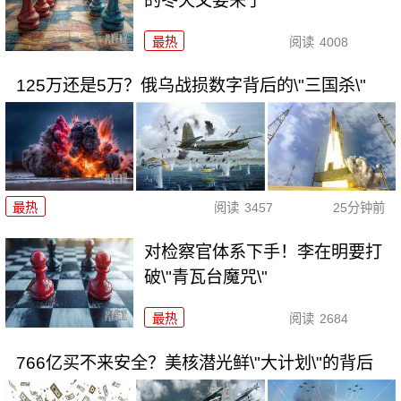
的冬天又要来了
最热
阅读
4008
125万还是5万？俄乌战损数字背后的\"三国杀\"
最热
阅读
3457
25分钟前
对检察官体系下手！李在明要打
破\"青瓦台魔咒\"
最热
阅读
2684
766亿买不来安全？美核潜光鲜\"大计划\"的背后