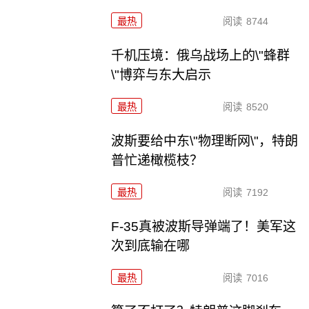
最热
阅读
8744
千机压境：俄乌战场上的\"蜂群
\"博弈与东大启示
最热
阅读
8520
波斯要给中东\"物理断网\"，特朗
普忙递橄榄枝？
最热
阅读
7192
F-35真被波斯导弹端了！美军这
次到底输在哪
最热
阅读
7016