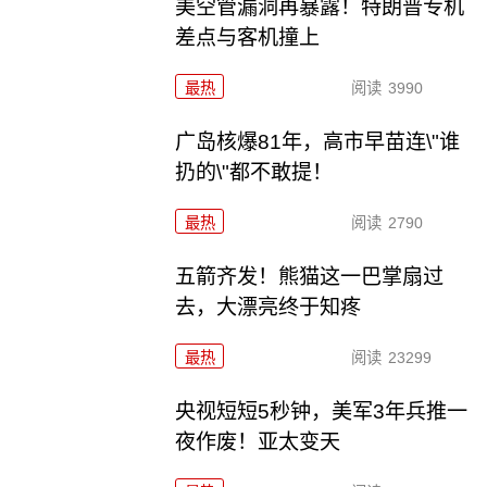
美空管漏洞再暴露！特朗普专机
差点与客机撞上
最热
阅读
3990
广岛核爆81年，高市早苗连\"谁
扔的\"都不敢提！
最热
阅读
2790
五箭齐发！熊猫这一巴掌扇过
去，大漂亮终于知疼
最热
阅读
23299
央视短短5秒钟，美军3年兵推一
夜作废！亚太变天