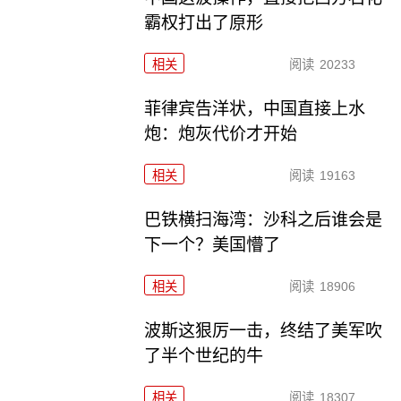
霸权打出了原形
相关
阅读
20233
菲律宾告洋状，中国直接上水
炮：炮灰代价才开始
相关
阅读
19163
巴铁横扫海湾：沙科之后谁会是
下一个？美国懵了
相关
阅读
18906
波斯这狠厉一击，终结了美军吹
了半个世纪的牛
相关
阅读
18307