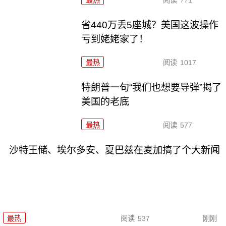
省440万丢5座城？美国这波操作
亏到姥姥家了！
最热
阅读
1017
特朗普一句“我们也想要导弹”揭了
美国的老底
最热
阅读
577
沙特王储、埃尔多安、夏巴兹在麦加搞了个大新闻
最热
阅读
537
刚刚