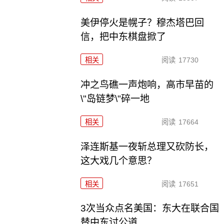
美伊停火是幌子？穆杰塔巴回
信，把中东棋盘掀了
相关
阅读
17730
冲之鸟礁一声炮响，高市早苗的
\"岛链梦\"碎一地
相关
阅读
17664
泽连斯基一夜斩总理又砍防长，
这大戏几个意思？
相关
阅读
17651
3次当众点名美国：东大在联合国
替中东讨公道