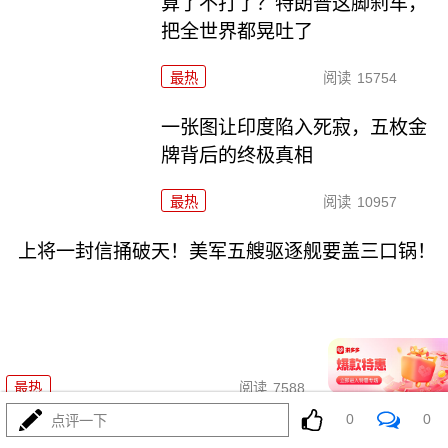
算了不打了？特朗普这脚刹车，
把全世界都晃吐了
最热
阅读
15754
一张图让印度陷入死寂，五枚金
牌背后的终极真相
最热
阅读
10957
上将一封信捅破天！美军五艘驱逐舰要盖三口锅！
08-03
最热
阅读
7588
0
0
点评一下
特朗普要对伊朗动手？最狠的还