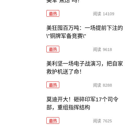
美军“焦虑”吗？
最热
阅读
14109
美狂囤百万吨：一场提前下注的
\"铜牌军备竞赛\"
最热
阅读
9618
美利坚一场电子战演习，把自家
救护机送了命！
最热
阅读
8288
莫迪开大！砸碎印军17个司令
部，重组指挥结构
最热
阅读
7625