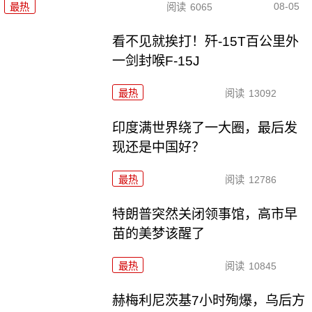
08-05
最热
阅读
6065
看不见就挨打！歼-15T百公里外
一剑封喉F-15J
最热
阅读
13092
印度满世界绕了一大圈，最后发
现还是中国好？
最热
阅读
12786
特朗普突然关闭领事馆，高市早
苗的美梦该醒了
最热
阅读
10845
赫梅利尼茨基7小时殉爆，乌后方