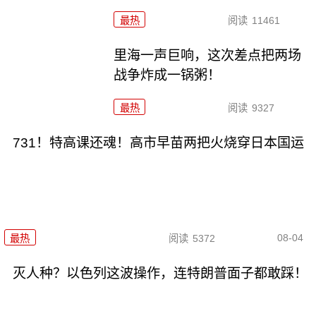
最热
阅读
11461
里海一声巨响，这次差点把两场
战争炸成一锅粥！
最热
阅读
9327
731！特高课还魂！高市早苗两把火烧穿日本国运
08-04
最热
阅读
5372
灭人种？以色列这波操作，连特朗普面子都敢踩！