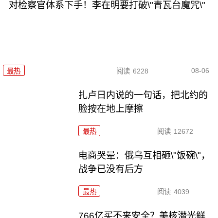
对检察官体系下手！李在明要打破\"青瓦台魔咒\"
08-06
最热
阅读
6228
扎卢日内说的一句话，把北约的
脸按在地上摩擦
最热
阅读
12672
电商哭晕：俄乌互相砸\"饭碗\"，
战争已没有后方
最热
阅读
4039
766亿买不来安全？美核潜光鲜