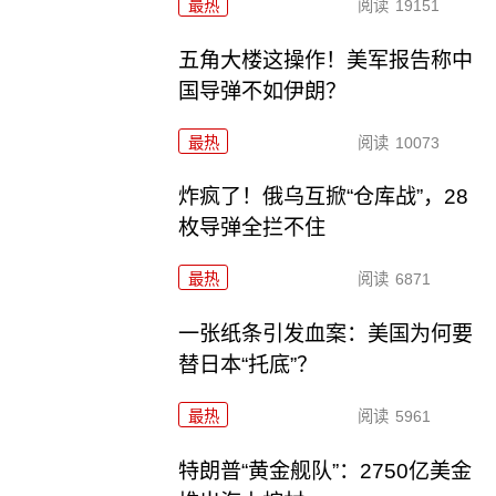
最热
阅读
19151
五角大楼这操作！美军报告称中
国导弹不如伊朗？
最热
阅读
10073
炸疯了！俄乌互掀“仓库战”，28
枚导弹全拦不住
最热
阅读
6871
一张纸条引发血案：美国为何要
替日本“托底”？
最热
阅读
5961
特朗普“黄金舰队”：2750亿美金