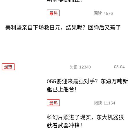
最热
阅读
4576
美利坚亲自下场救日元，结果呢？回弹后又蔫了
08-04
最热
阅读
12340
055要迎来最强对手？东瀛万吨新
驱已上船台！
最热
阅读
11154
科幻片照进了现实，东大机器狼
驮着武器冲锋！