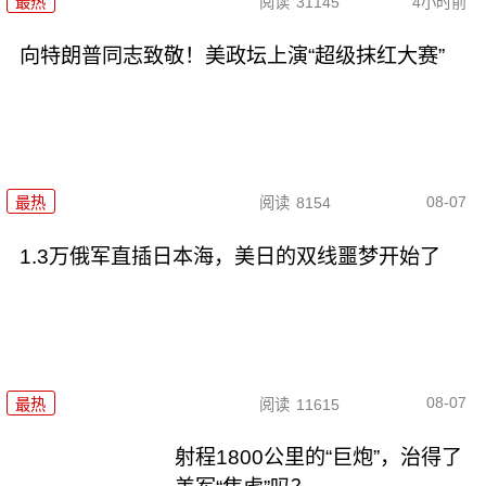
最热
阅读
31145
4小时前
向特朗普同志致敬！美政坛上演“超级抹红大赛”
08-07
最热
阅读
8154
1.3万俄军直插日本海，美日的双线噩梦开始了
08-07
最热
阅读
11615
射程1800公里的“巨炮”，治得了