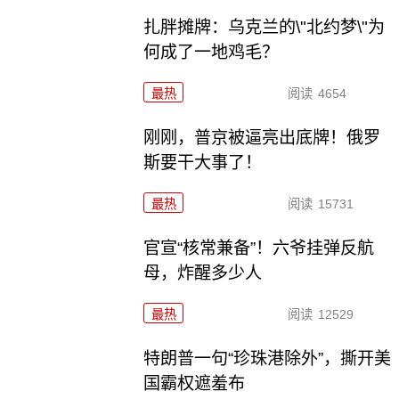
扎胖摊牌：乌克兰的\"北约梦\"为
何成了一地鸡毛？
最热
阅读
4654
刚刚，普京被逼亮出底牌！俄罗
斯要干大事了！
最热
阅读
15731
官宣“核常兼备”！六爷挂弹反航
母，炸醒多少人
最热
阅读
12529
特朗普一句“珍珠港除外”，撕开美
国霸权遮羞布