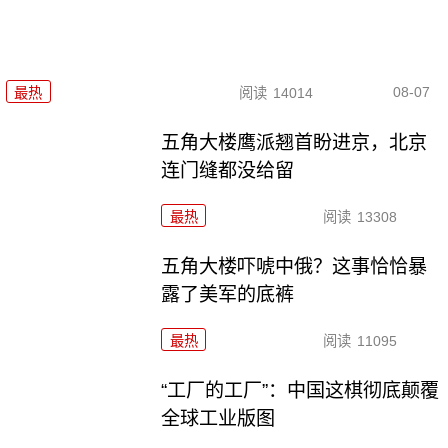
08-07
最热
阅读
14014
五角大楼鹰派翘首盼进京，北京
连门缝都没给留
最热
阅读
13308
五角大楼吓唬中俄？这事恰恰暴
露了美军的底裤
最热
阅读
11095
“工厂的工厂”：中国这棋彻底颠覆
全球工业版图