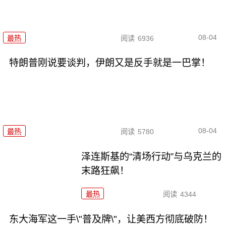
08-04
最热
阅读
6936
特朗普刚说要谈判，伊朗又是反手就是一巴掌！
08-04
最热
阅读
5780
泽连斯基的“清场行动”与乌克兰的
末路狂飙！
最热
阅读
4344
东大海军这一手\"普及牌\"，让美西方彻底破防！