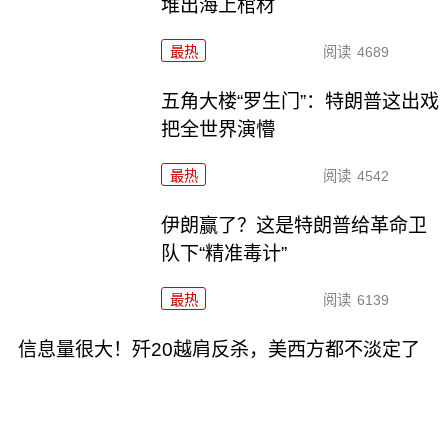
堆出海上棺材
最热
阅读
4689
五角大楼“罗生门”：特朗普这出戏
把全世界演懵
最热
阅读
4542
伊朗赢了？这是特朗普给革命卫
队下“精准毒计”
最热
阅读
6139
信息量很大！歼20越肩反杀，美西方都不淡定了