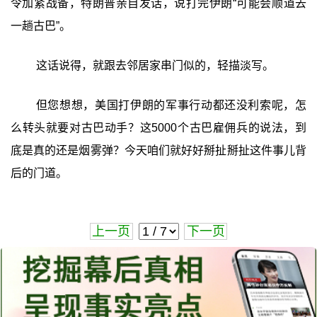
令加紧战备，特朗普亲自发话，说打完伊朗“可能会顺道去
一趟古巴”。
这话说得，就跟去邻居家串门似的，轻描淡写。
但您想想，美国打伊朗的军事行动都还没利索呢，怎
么转头就要对古巴动手？这5000个古巴雇佣兵的说法，到
底是真的还是烟雾弹？今天咱们就好好掰扯掰扯这件事儿背
后的门道。
上一页
下一页