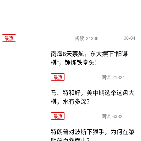
08-04
最热
阅读
24238
南海6天禁航，东大摆下“阳谋
棋”，锤炼铁拳头！
最热
阅读
21324
马、特和好，美中期选举这盘大
棋，水有多深？
最热
阅读
6382
特朗普对波斯下狠手，为何在黎
明前戛然而止？