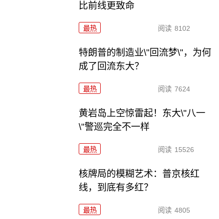
比前线更致命
最热
阅读
8102
特朗普的制造业\"回流梦\"，为何
成了回流东大？
最热
阅读
7624
黄岩岛上空惊雷起！东大\"八一
\"警巡完全不一样
最热
阅读
15526
核牌局的模糊艺术：普京核红
线，到底有多红？
最热
阅读
4805