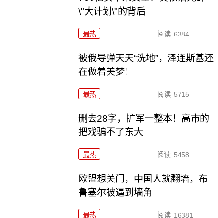
\"大计划\"的背后
最热
阅读
6384
被俄导弹天天“洗地”，泽连斯基还
在做着美梦！
最热
阅读
5715
删去28字，扩军一整本！高市的
把戏骗不了东大
最热
阅读
5458
欧盟想关门，中国人就翻墙，布
鲁塞尔被逼到墙角
最热
阅读
16381