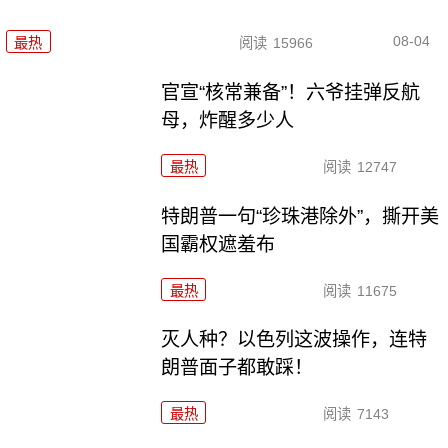
08-04
最热
阅读
15966
官宣“核常兼备”！六爷挂弹反航
母，炸醒多少人
最热
阅读
12747
特朗普一句“珍珠港除外”，撕开美
国霸权遮羞布
最热
阅读
11675
灭人种？以色列这波操作，连特
朗普面子都敢踩！
最热
阅读
7143