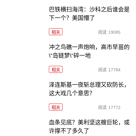
巴铁横扫海湾：沙科之后谁会是
下一个？美国懵了
相关
阅读
19085
冲之鸟礁一声炮响，高市早苗的
\"岛链梦\"碎一地
相关
阅读
17784
泽连斯基一夜斩总理又砍防长，
这大戏几个意思？
相关
阅读
17772
血条见底？美利坚这艘巨轮，或
许撑不了多久了