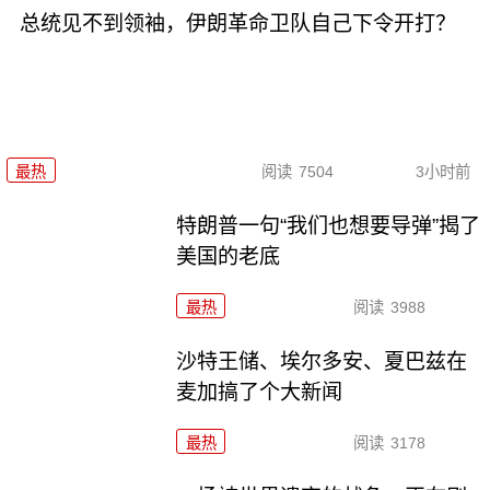
总统见不到领袖，伊朗革命卫队自己下令开打？
最热
阅读
7504
3小时前
特朗普一句“我们也想要导弹”揭了
美国的老底
最热
阅读
3988
沙特王储、埃尔多安、夏巴兹在
麦加搞了个大新闻
最热
阅读
3178