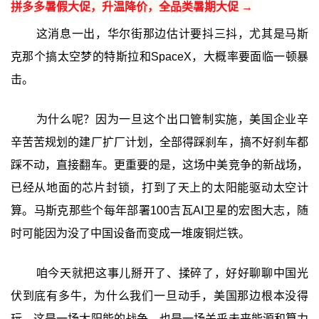
拼多多暑假大促，升温降价，全品类暑期大促 →
这消息一出，华尔街那边估计要抖三抖，尤其是马斯
克那个搞太空梦的特斯拉和SpaceX，大概率要面临一顿暴
击。
为什么呢？因为一旦这个出口管制实施，美国企业辛
辛苦苦规划的建厂扩厂计划，全部得踩刹车，搞不好刹车都
踩不动，直接翻车。更重要的是，这场中美竞争的新战场，
已经从地面的芯片封锁，打到了天上的太阳能驱动太空计
算。马斯克那些个每年部署100吉瓦AI卫星的宏图大志，随
时可能因为没了中国设备而变成一堆废铜烂铁。
咱今天就把这事儿掰开了、揉碎了，好好聊聊中国光
伏到底有多牛，为什么我们一旦动手，美国那边根本没得
玩。这是一场太阳能的战争，也是一场关乎未来能源和算力