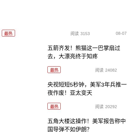
08-07
最热
阅读
3153
五箭齐发！熊猫这一巴掌扇过
去，大漂亮终于知疼
最热
阅读
24082
央视短短5秒钟，美军3年兵推一
夜作废！亚太变天
最热
阅读
20292
五角大楼这操作！美军报告称中
国导弹不如伊朗？