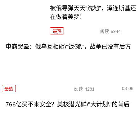
被俄导弹天天“洗地”，泽连斯基还
在做着美梦！
最热
阅读
5944
电商哭晕：俄乌互相砸\"饭碗\"，战争已没有后方
08-06
最热
阅读
4281
766亿买不来安全？美核潜光鲜\"大计划\"的背后