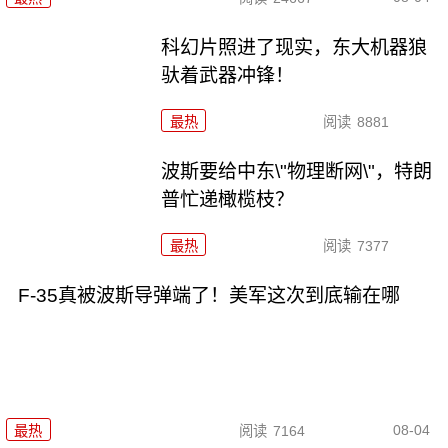
科幻片照进了现实，东大机器狼
驮着武器冲锋！
最热
阅读
8881
波斯要给中东\"物理断网\"，特朗
普忙递橄榄枝？
最热
阅读
7377
F-35真被波斯导弹端了！美军这次到底输在哪
08-04
最热
阅读
7164