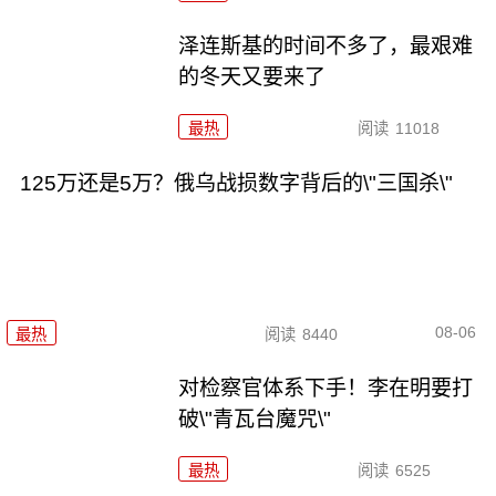
泽连斯基的时间不多了，最艰难
的冬天又要来了
最热
阅读
11018
125万还是5万？俄乌战损数字背后的\"三国杀\"
08-06
最热
阅读
8440
对检察官体系下手！李在明要打
破\"青瓦台魔咒\"
最热
阅读
6525