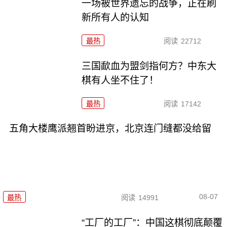
一场被世界遗忘的战争，正在刷
新所有人的认知
最热
阅读
22712
三国歃血为盟剑指何方？中东大
棋有人坐不住了！
最热
阅读
17142
五角大楼鹰派翘首盼进京，北京连门缝都没给留
08-07
最热
阅读
14991
“工厂的工厂”：中国这棋彻底颠覆