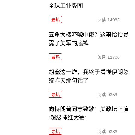
全球工业版图
最热
阅读
14985
五角大楼吓唬中俄？这事恰恰暴
露了美军的底裤
最热
阅读
12700
胡塞这一炸，我终于看懂伊朗总
统昨天那句话了
最热
阅读
9359
向特朗普同志致敬！美政坛上演
“超级抹红大赛”
最热
阅读
9336