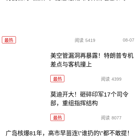
08-07
最热
阅读
5419
美空管漏洞再暴露！特朗普专机
差点与客机撞上
最热
阅读
4399
莫迪开大！砸碎印军17个司令
部，重组指挥结构
最热
阅读
8077
广岛核爆81年，高市早苗连\"谁扔的\"都不敢提！