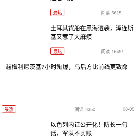
最热
阅读
5615
土耳其货船在黑海遭袭，泽连斯
基又惹了大麻烦
最热
阅读
16491
赫梅利尼茨基7小时殉爆，乌后方比前线更致命
08-05
最热
阅读
8350
以色列内讧公开化！防长一句
话，军队不买账