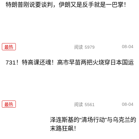
特朗普刚说要谈判，伊朗又是反手就是一巴掌！
08-04
最热
阅读
5979
731！特高课还魂！高市早苗两把火烧穿日本国运
08-04
最热
阅读
5561
泽连斯基的“清场行动”与乌克兰的
末路狂飙！