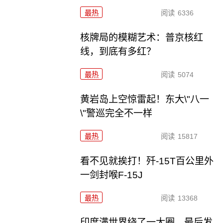
最热
阅读
6336
核牌局的模糊艺术：普京核红
线，到底有多红？
最热
阅读
5074
黄岩岛上空惊雷起！东大\"八一
\"警巡完全不一样
最热
阅读
15817
看不见就挨打！歼-15T百公里外
一剑封喉F-15J
最热
阅读
13368
印度满世界绕了一大圈，最后发