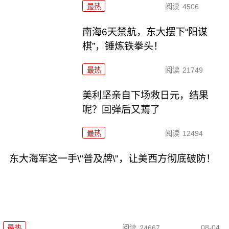
最热
阅读
4506
南海6天禁航，东大摆下“阳谋
棋”，锤炼铁拳头！
最热
阅读
21749
美利坚亲自下场救日元，结果
呢？回弹后又蔫了
最热
阅读
12494
东大海军这一手\"普及牌\"，让美西方彻底破防！
08-04
最热
阅读
24667