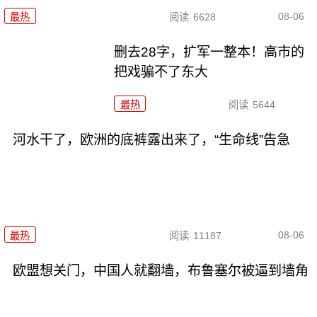
08-06
最热
阅读
6628
删去28字，扩军一整本！高市的
把戏骗不了东大
最热
阅读
5644
河水干了，欧洲的底裤露出来了，“生命线”告急
08-06
最热
阅读
11187
欧盟想关门，中国人就翻墙，布鲁塞尔被逼到墙角