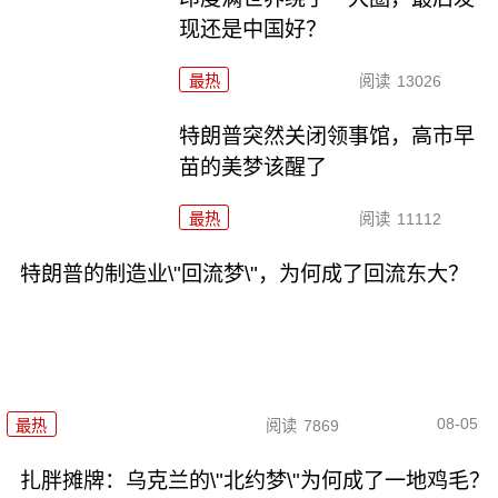
现还是中国好？
最热
阅读
13026
特朗普突然关闭领事馆，高市早
苗的美梦该醒了
最热
阅读
11112
特朗普的制造业\"回流梦\"，为何成了回流东大？
08-05
最热
阅读
7869
扎胖摊牌：乌克兰的\"北约梦\"为何成了一地鸡毛？