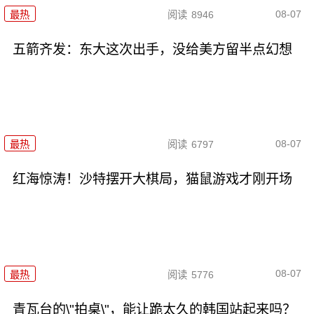
08-07
最热
阅读
8946
五箭齐发：东大这次出手，没给美方留半点幻想
08-07
最热
阅读
6797
红海惊涛！沙特摆开大棋局，猫鼠游戏才刚开场
08-07
最热
阅读
5776
青瓦台的\"拍桌\"，能让跪太久的韩国站起来吗？