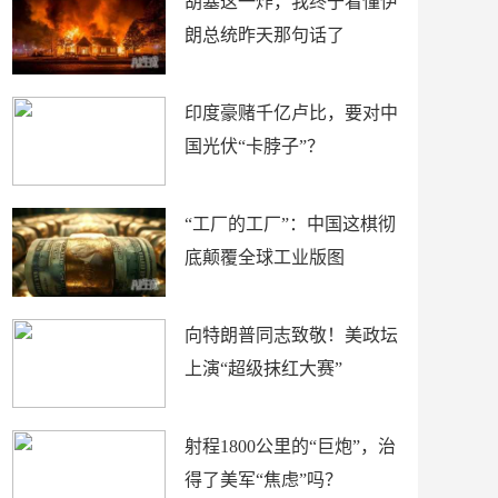
胡塞这一炸，我终于看懂伊
朗总统昨天那句话了
印度豪赌千亿卢比，要对中
国光伏“卡脖子”？
“工厂的工厂”：中国这棋彻
底颠覆全球工业版图
向特朗普同志致敬！美政坛
上演“超级抹红大赛”
射程1800公里的“巨炮”，治
得了美军“焦虑”吗？