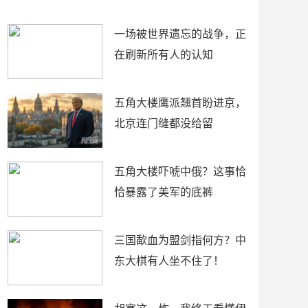
了
裤
一场被世界遗忘的战争，正
在刷新所有人的认知
五角大楼鹰派翘首盼进京，
北京连门缝都没给留
五角大楼吓唬中俄？这事恰
恰暴露了美军的底裤
三国歃血为盟剑指何方？中
东大棋有人坐不住了！