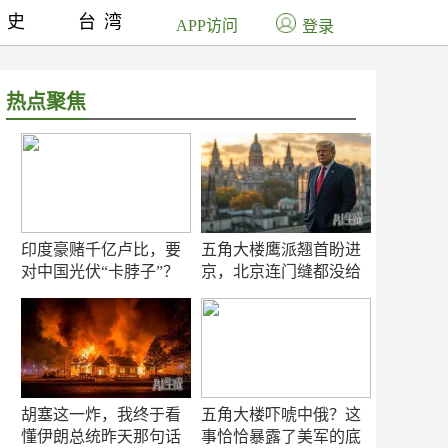
历史
台湾
APP访问
登录
热点聚焦
印度豪赌千亿卢比，要
五角大楼鹰派翘首盼进
对中国光伏“卡脖子”？
京，北京连门缝都没给
留
胡塞这一炸，我终于看
五角大楼吓唬中俄？这
懂伊朗总统昨天那句话
事恰恰暴露了美军的底