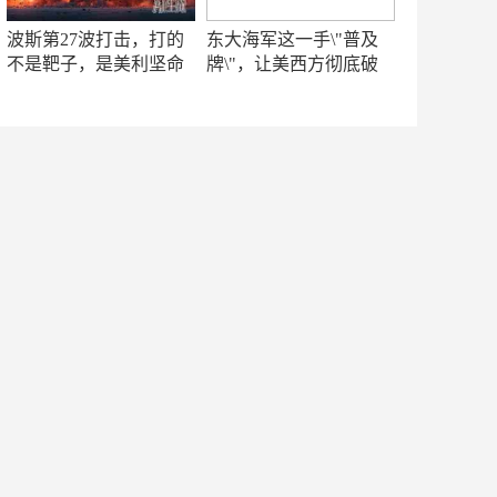
波斯第27波打击，打的
东大海军这一手\"普及
不是靶子，是美利坚命
牌\"，让美西方彻底破
门
防！