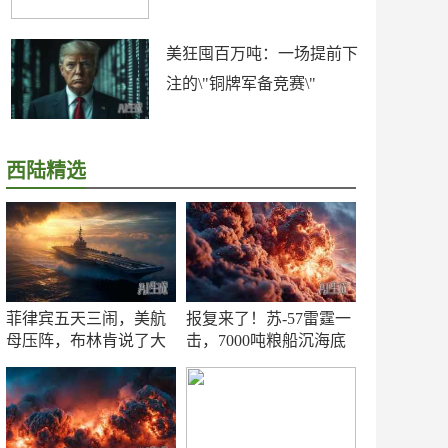
美狂囤百万吨：一场提前下
注的\"铜牌军备竞赛\"
西陆精选
菲律宾五天三闹，美航
报复来了！苏-57雷霆一
母压阵，布林肯说了大
击，7000吨粮船沉海底
实话