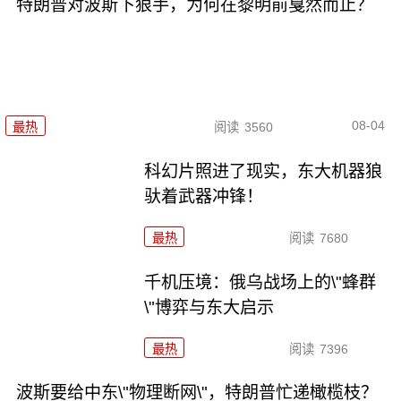
特朗普对波斯下狠手，为何在黎明前戛然而止？
08-04
最热
阅读
3560
科幻片照进了现实，东大机器狼
驮着武器冲锋！
最热
阅读
7680
千机压境：俄乌战场上的\"蜂群
\"博弈与东大启示
最热
阅读
7396
波斯要给中东\"物理断网\"，特朗普忙递橄榄枝？