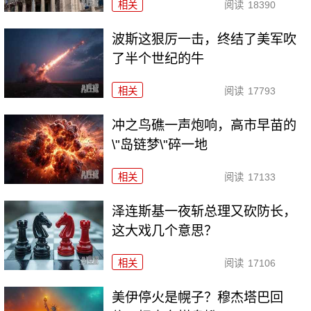
相关
阅读
18390
波斯这狠厉一击，终结了美军吹
了半个世纪的牛
相关
阅读
17793
冲之鸟礁一声炮响，高市早苗的
\"岛链梦\"碎一地
相关
阅读
17133
泽连斯基一夜斩总理又砍防长，
这大戏几个意思？
相关
阅读
17106
美伊停火是幌子？穆杰塔巴回