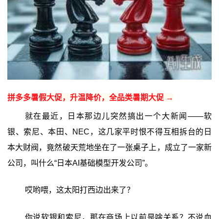
拼多多暑假大促，升温降价，全品类暑期大促 →
就在最近，日本那边儿突然搞出一个大新闻——软
银、索尼、本田、NEC，这几家平时恨不得互相拆台的日
本大财阀，竟然破天荒地坐在了一张桌子上，成立了一家新
公司，叫什么“日本AI基础模型开发公司”。
哎哟喂，这太阳打西边出来了？
你说软银和索尼，那在商场上以前是啥关系？不说血