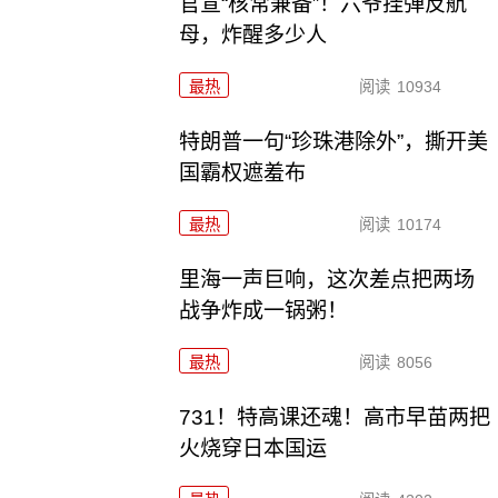
官宣“核常兼备”！六爷挂弹反航
母，炸醒多少人
最热
阅读
10934
特朗普一句“珍珠港除外”，撕开美
国霸权遮羞布
最热
阅读
10174
里海一声巨响，这次差点把两场
战争炸成一锅粥！
最热
阅读
8056
731！特高课还魂！高市早苗两把
火烧穿日本国运