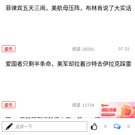
菲律宾五天三闹，美航母压阵，布林肯说了大实话
07-31
最热
阅读
26591
爱国者只剩半条命，美军却拉着沙特去伊拉克踩雷
07-31
最热
阅读
11724
歼-36五架原型机轮番上天，美F-47还在PPT画鸭
0
0
点评一下
翼