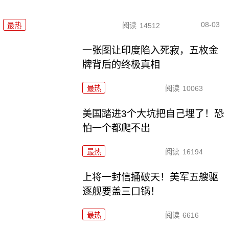
08-03
最热
阅读
14512
一张图让印度陷入死寂，五枚金
牌背后的终极真相
最热
阅读
10063
美国踏进3个大坑把自己埋了！恐
怕一个都爬不出
最热
阅读
16194
上将一封信捅破天！美军五艘驱
逐舰要盖三口锅！
最热
阅读
6616