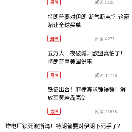
最热
阅读
5125
特朗普要对伊朗“断气断电”？这豪
赌让全球买单
最热
阅读
4277
五万人一夜破城，欧盟真怕了！
特朗普拿美国说事
最热
阅读
14746
铁证出台！菲律宾求锤得锤！解
放军黄岩岛亮剑
最热
阅读
21678
炸电厂锁死波斯湾！特朗普要对伊朗下死手了？