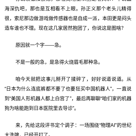
海深仇吧，那也是互相看不上眼。孙正义那个老头儿精得
很，索尼那边做游戏做传感器也是自成一派，本田更是闷头
造车谁也不理。现在这几家居然抱团了，你说这是图啥？
原因就一个字——急。
不是一般的急，是急得火烧眉毛那种急。
咱今天就把这事儿掰开了揉碎了，好好说道说道。从
“日本为什么连底裤都不要了也要狂买中国机器人”，一直说
到“美国人形机器人都上白宫了”，最后再聊聊“咱们家的机器
狗为啥能跑到日本医院里去导诊”。
来，先给这段评书定个调子：一场围绕“物理AI”的世纪
大洗牌，已经开打了。