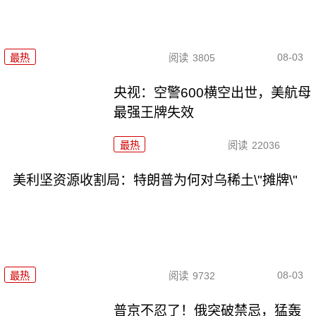
08-03
最热
阅读
3805
央视：空警600横空出世，美航母
最强王牌失效
最热
阅读
22036
美利坚资源收割局：特朗普为何对乌稀土\"摊牌\"
08-03
最热
阅读
9732
普京不忍了！俄突破禁忌，猛轰