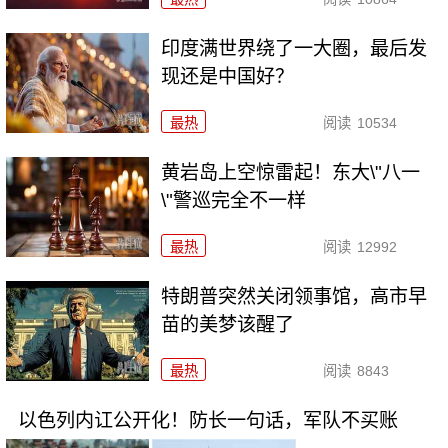
印度满世界绕了一大圈，最后发
现还是中国好？
最热
阅读
10534
黄岩岛上空惊雷起！东大\"八一
\"警巡完全不一样
最热
阅读
12992
特朗普突然关闭领事馆，高市早
苗的美梦该醒了
最热
阅读
8843
以色列内讧公开化！防长一句话，军队不买账