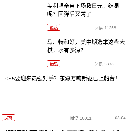
美利坚亲自下场救日元，结果
呢？回弹后又蔫了
最热
阅读
11258
马、特和好，美中期选举这盘大
棋，水有多深？
最热
阅读
5378
055要迎来最强对手？东瀛万吨新驱已上船台！
08-04
最热
阅读
10011