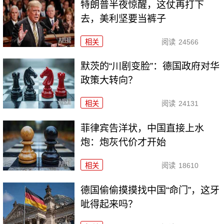
特朗普半夜惊醒，这仗再打下
去，美利坚要当裤子
相关
阅读
24566
默茨的“川剧变脸”：德国政府对华
政策大转向？
相关
阅读
24131
菲律宾告洋状，中国直接上水
炮：炮灰代价才开始
相关
阅读
18610
德国偷偷摸摸找中国“命门”，这牙
呲得起来吗？