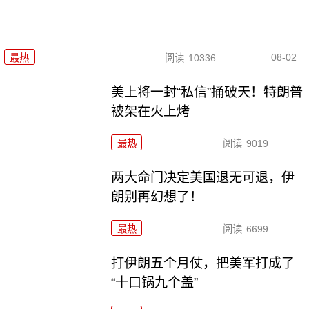
08-02
最热
阅读
10336
美上将一封“私信”捅破天！特朗普
被架在火上烤
最热
阅读
9019
两大命门决定美国退无可退，伊
朗别再幻想了！
最热
阅读
6699
打伊朗五个月仗，把美军打成了
“十口锅九个盖”