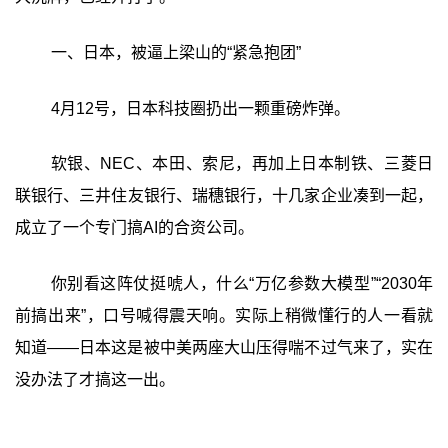
一、日本，被逼上梁山的“紧急抱团”
4月12号，日本科技圈扔出一颗重磅炸弹。
软银、NEC、本田、索尼，再加上日本制铁、三菱日
联银行、三井住友银行、瑞穗银行，十几家企业凑到一起，
成立了一个专门搞AI的合资公司。
你别看这阵仗挺唬人，什么“万亿参数大模型”“2030年
前搞出来”，口号喊得震天响。实际上稍微懂行的人一看就
知道——日本这是被中美两座大山压得喘不过气来了，实在
没办法了才搞这一出。