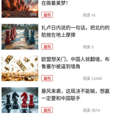
在做着美梦！
最热
阅读
41
扎卢日内说的一句话，把北约的
脸按在地上摩擦
最热
阅读
0
欧盟想关门，中国人就翻墙，布
鲁塞尔被逼到墙角
最热
阅读
11058
暴风来袭，这局决不能输，想赢
一定要和中国联手
最热
阅读
9574