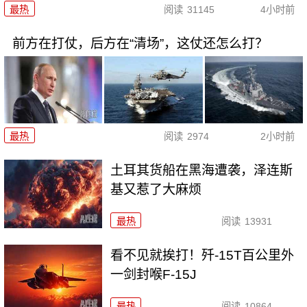
最热
阅读
31145
4小时前
前方在打仗，后方在“清场”，这仗还怎么打？
最热
阅读
2974
2小时前
土耳其货船在黑海遭袭，泽连斯
基又惹了大麻烦
最热
阅读
13931
看不见就挨打！歼-15T百公里外
一剑封喉F-15J
最热
阅读
10864