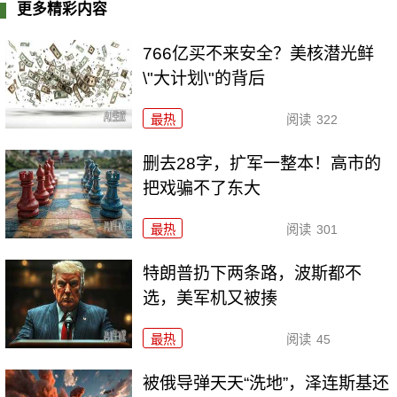
更多精彩内容
766亿买不来安全？美核潜光鲜
\"大计划\"的背后
最热
阅读
322
删去28字，扩军一整本！高市的
把戏骗不了东大
最热
阅读
301
特朗普扔下两条路，波斯都不
选，美军机又被揍
最热
阅读
45
被俄导弹天天“洗地”，泽连斯基还