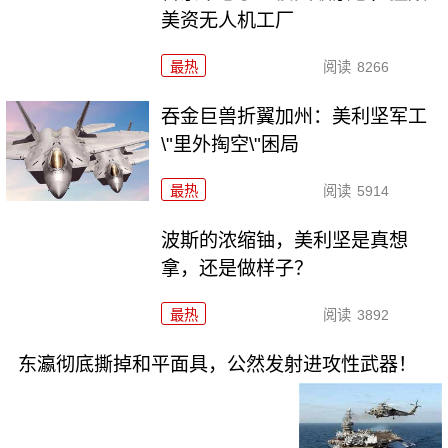
美资无人机工厂
最热
阅读
8266
吞金巨兽折翼加州：美利坚军工
\"里外掏空\"困局
最热
阅读
5914
波斯的浓缩铀，美利坚是真想
拿，还是做样子？
最热
阅读
3892
东瀛彻底撕掉和平面具，公然发射进攻性武器！