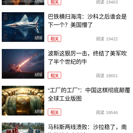
相关
阅读
19463
巴铁横扫海湾：沙科之后谁会是
下一个？美国懵了
相关
阅读
19422
波斯这狠厉一击，终结了美军吹
了半个世纪的牛
相关
阅读
18651
“工厂的工厂”：中国这棋彻底颠覆
全球工业版图
相关
阅读
18546
马科斯两线溃败：沙拉稳了，南