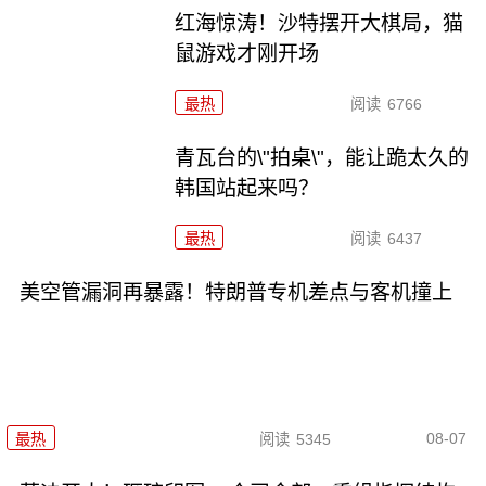
红海惊涛！沙特摆开大棋局，猫
鼠游戏才刚开场
最热
阅读
6766
青瓦台的\"拍桌\"，能让跪太久的
韩国站起来吗？
最热
阅读
6437
美空管漏洞再暴露！特朗普专机差点与客机撞上
08-07
最热
阅读
5345