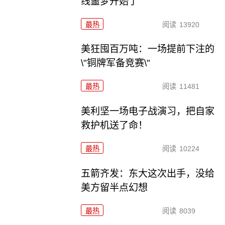
线噩梦开始了
最热
阅读
13920
美狂囤百万吨：一场提前下注的
\"铜牌军备竞赛\"
最热
阅读
11481
美利坚一场电子战演习，把自家
救护机送了命！
最热
阅读
10224
五箭齐发：东大这次出手，没给
美方留半点幻想
最热
阅读
8039