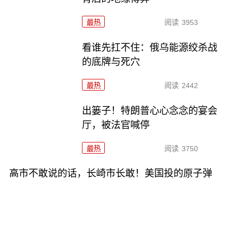
最热
阅读
3953
看谁先扛不住：俄乌能源绞杀战
的底牌与死穴
最热
阅读
2442
出篓子！特朗普心心念念的宴会
厅，被法官喊停
最热
阅读
3750
高市不敢说的话，长崎市长敢！美国投的原子弹