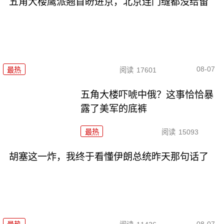
五角大楼鹰派翘首盼进京，北京连门缝都没给留
08-07
最热
阅读
17601
五角大楼吓唬中俄？这事恰恰暴
露了美军的底裤
最热
阅读
15093
胡塞这一炸，我终于看懂伊朗总统昨天那句话了
08-07