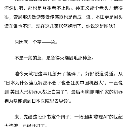
海深仇吧，那也是互相看不上眼。孙正义那个老头儿精得
很，索尼那边做游戏做传感器也是自成一派，本田更是闷头
造车谁也不理。现在这几家居然抱团了，你说这是图啥？
原因就一个字——急。
不是一般的急，是急得火烧眉毛那种急。
咱今天就把这事儿掰开了揉碎了，好好说道说道。从
“日本为什么连底裤都不要了也要狂买中国机器人”，一直说
到“美国人形机器人都上白宫了”，最后再聊聊“咱们家的机器
狗为啥能跑到日本医院里去导诊”。
来，先给这段评书定个调子：一场围绕“物理AI”的世纪
大洗牌，已经开打了。