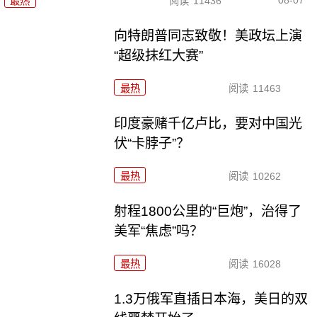
最热
阅读
11436
向特朗普同志致敬！美政坛上演
“超级抹红大赛”
最热
阅读
11463
印度豪赌千亿卢比，要对中国光
伏“卡脖子”？
最热
阅读
10262
射程1800公里的“巨炮”，治得了
美军“焦虑”吗？
最热
阅读
16028
1.3万俄军直插日本海，美日的双