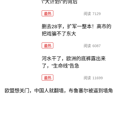
\"大计划\"的背后
最热
阅读
7129
删去28字，扩军一整本！高市的
把戏骗不了东大
最热
阅读
6087
河水干了，欧洲的底裤露出来
了，“生命线”告急
最热
阅读
11699
欧盟想关门，中国人就翻墙，布鲁塞尔被逼到墙角