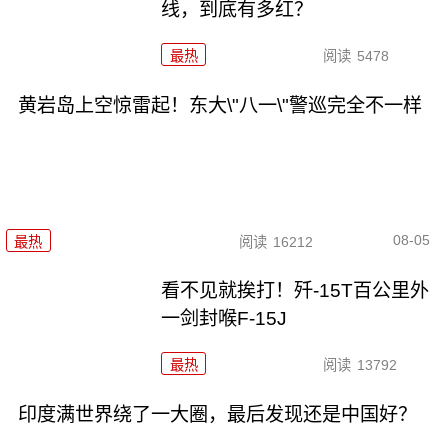
线，到底有多红？
最热
阅读
5478
黄岩岛上空惊雷起！东大\"八一\"警巡完全不一样
08-05
最热
阅读
16212
看不见就挨打！歼-15T百公里外
一剑封喉F-15J
最热
阅读
13792
印度满世界绕了一大圈，最后发现还是中国好？