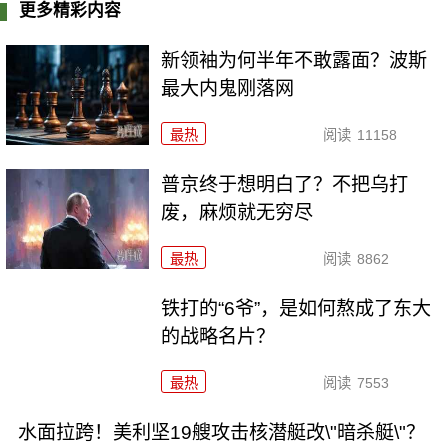
更多精彩内容
新领袖为何半年不敢露面？波斯
最大内鬼刚落网
最热
阅读
11158
普京终于想明白了？不把乌打
废，麻烦就无穷尽
最热
阅读
8862
铁打的“6爷”，是如何熬成了东大
的战略名片？
最热
阅读
7553
水面拉跨！美利坚19艘攻击核潜艇改\"暗杀艇\"？