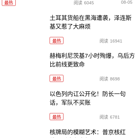
08-05
最热
阅读
6045
土耳其货船在黑海遭袭，泽连斯
基又惹了大麻烦
最热
阅读
16941
赫梅利尼茨基7小时殉爆，乌后方
比前线更致命
最热
阅读
8698
以色列内讧公开化！防长一句
话，军队不买账
最热
阅读
6781
核牌局的模糊艺术：普京核红