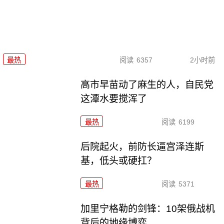
最热
阅读
6357
2小时前
高市早苗动了麻生的人，自民党
这潭水要搅浑了
最热
阅读
6199
后院起火，前防长逼宫泽连斯
基，低头或硬扛？
最热
阅读
5371
加里宁格勒的剑锋：10架俄战机
背后的地缘博弈