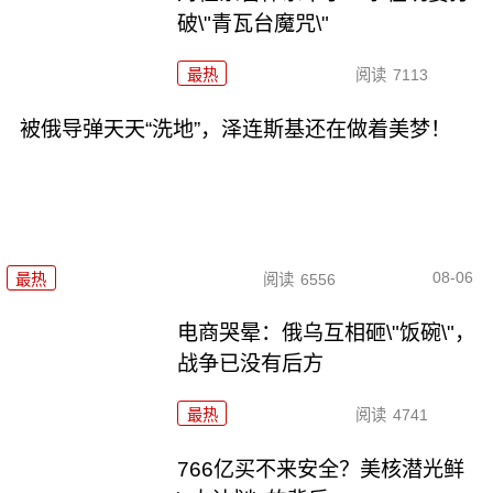
破\"青瓦台魔咒\"
最热
阅读
7113
被俄导弹天天“洗地”，泽连斯基还在做着美梦！
08-06
最热
阅读
6556
电商哭晕：俄乌互相砸\"饭碗\"，
战争已没有后方
最热
阅读
4741
766亿买不来安全？美核潜光鲜