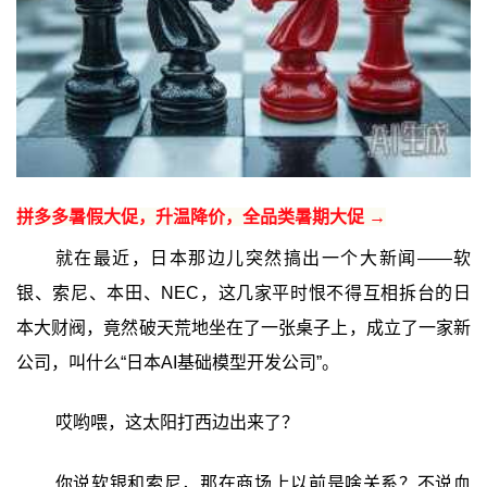
拼多多暑假大促，升温降价，全品类暑期大促 →
就在最近，日本那边儿突然搞出一个大新闻——软
银、索尼、本田、NEC，这几家平时恨不得互相拆台的日
本大财阀，竟然破天荒地坐在了一张桌子上，成立了一家新
公司，叫什么“日本AI基础模型开发公司”。
哎哟喂，这太阳打西边出来了？
你说软银和索尼，那在商场上以前是啥关系？不说血