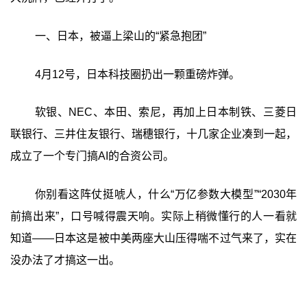
一、日本，被逼上梁山的“紧急抱团”
4月12号，日本科技圈扔出一颗重磅炸弹。
软银、NEC、本田、索尼，再加上日本制铁、三菱日
联银行、三井住友银行、瑞穗银行，十几家企业凑到一起，
成立了一个专门搞AI的合资公司。
你别看这阵仗挺唬人，什么“万亿参数大模型”“2030年
前搞出来”，口号喊得震天响。实际上稍微懂行的人一看就
知道——日本这是被中美两座大山压得喘不过气来了，实在
没办法了才搞这一出。