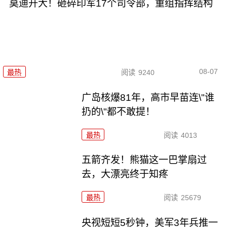
莫迪开大！砸碎印军17个司令部，重组指挥结构
08-07
最热
阅读
9240
广岛核爆81年，高市早苗连\"谁
扔的\"都不敢提！
最热
阅读
4013
五箭齐发！熊猫这一巴掌扇过
去，大漂亮终于知疼
最热
阅读
25679
央视短短5秒钟，美军3年兵推一