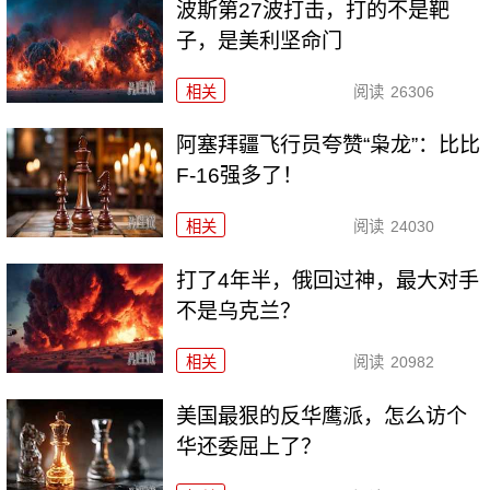
波斯第27波打击，打的不是靶
子，是美利坚命门
相关
阅读
26306
阿塞拜疆飞行员夸赞“枭龙”：比比
F-16强多了！
相关
阅读
24030
打了4年半，俄回过神，最大对手
不是乌克兰？
相关
阅读
20982
美国最狠的反华鹰派，怎么访个
华还委屈上了？