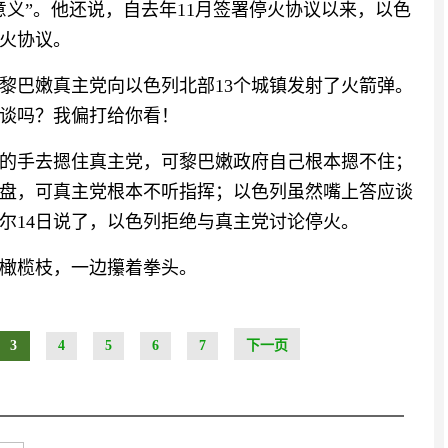
义”。他还说，自去年11月签署停火协议以来，以色
火协议。
，黎巴嫩真主党向以色列北部13个城镇发射了火箭弹。
谈吗？我偏打给你看！
的手去摁住真主党，可黎巴嫩政府自己根本摁不住；
盘，可真主党根本不听指挥；以色列虽然嘴上答应谈
尔14日说了，以色列拒绝与真主党讨论停火。
橄榄枝，一边攥着拳头。
3
4
5
6
7
下一页