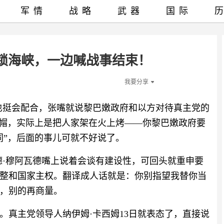
军情
战略
武器
国际
锁海峡，一边喊战事结束！
我要分享
也挺会配合，张嘴就说黎巴嫩政府和以方对待真主党的
高帽，实际上是把人家架在火上烤——你黎巴嫩政府要
同”，后面的事儿可就不好说了。
德·穆阿瓦德嘴上说着会谈有建设性，可回头就重申要
完整和国家主权。翻译成人话就是：你别指望我替你当
，别的再商量。
。真主党领导人纳伊姆·卡西姆13日就表态了，直接说