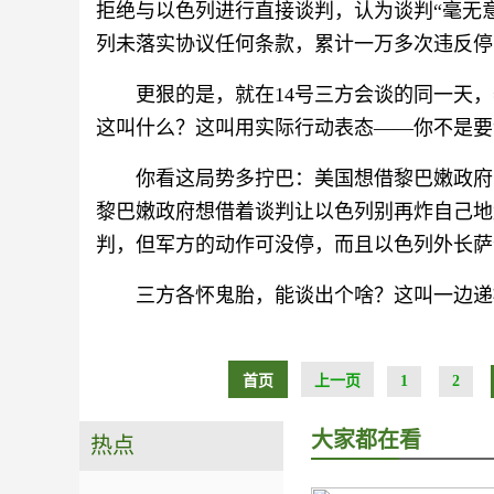
拒绝与以色列进行直接谈判，认为谈判“毫无意
列未落实协议任何条款，累计一万多次违反停
更狠的是，就在14号三方会谈的同一天
这叫什么？这叫用实际行动表态——你不是要
你看这局势多拧巴：美国想借黎巴嫩政府
黎巴嫩政府想借着谈判让以色列别再炸自己地
判，但军方的动作可没停，而且以色列外长萨
三方各怀鬼胎，能谈出个啥？这叫一边递
首页
上一页
1
2
大家都在看
热点