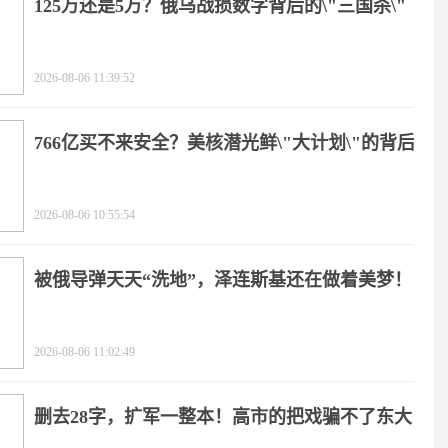
125万还是5万？俄乌战损数字背后的\"三国杀\"
2026-08-06 11:39:52
766亿买不来安全？美核潜光鲜\"大计划\"的背后
2026-08-06 10:55:54
被俄导弹天天“洗地”，泽连斯基还在做着美梦！
2026-08-06 11:02:49
删去28字，扩军一整本！高市的把戏骗不了东大