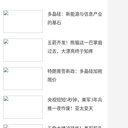
底”？
材
多晶硅：新能源与信息产业
的基石
五箭齐发！熊猫这一巴掌扇
过去，大漂亮终于知疼
特朗普签新政：多晶硅加税
限价
央视短短5秒钟，美军3年兵
推一夜作废！亚太变天