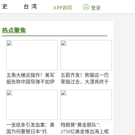
历史
台湾
APP访问
登录
热点聚焦
五角大楼这操作！美军
五箭齐发！熊猫这一巴
报告称中国导弹不如伊
掌扇过去，大漂亮终于
朗？
知疼
一张纸条引发血案：美
特朗普“黄金舰队”：
国为何要替日本“托
2750亿美金堆出海上棺