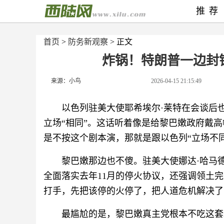
推荐
首页
>
防务新观察
> 正文
炸锅！特朗普一边封
来源：小鸟
2026-04-15 21:15:49
以色列驻美大使耶希埃尔·莱特在会谈后
立场“相同”。这话听着像是给黎巴嫩政府戴
是不按这个剧本演，那就是跟以色列“立场不
黎巴嫩那边也不傻。驻美大使娜达·哈马
全面落实去年11月的停火协议，还强调领土
打手，先把该停的火停了，把人道危机解决了
最尴尬的是，黎巴嫩真主党根本不吃这套