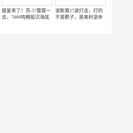
报复来了！苏-57雷霆一
波斯第27波打击，打的
击，7000吨粮船沉海底
不是靶子，是美利坚命
门