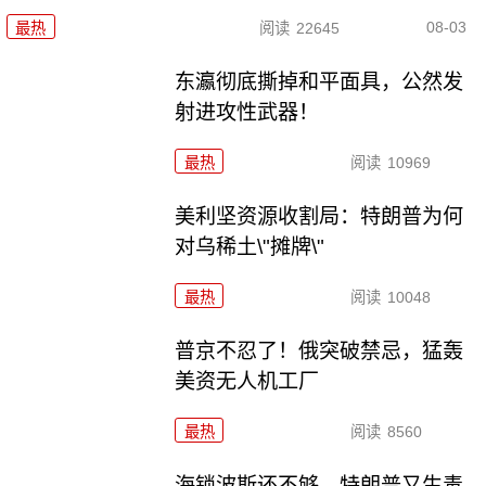
08-03
最热
阅读
22645
东瀛彻底撕掉和平面具，公然发
射进攻性武器！
最热
阅读
10969
美利坚资源收割局：特朗普为何
对乌稀土\"摊牌\"
最热
阅读
10048
普京不忍了！俄突破禁忌，猛轰
美资无人机工厂
最热
阅读
8560
海锁波斯还不够，特朗普又生毒