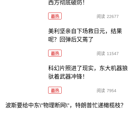
西方彻底破防！
最热
阅读
22677
美利坚亲自下场救日元，结果
呢？回弹后又蔫了
最热
阅读
11547
科幻片照进了现实，东大机器狼
驮着武器冲锋！
最热
阅读
7954
波斯要给中东\"物理断网\"，特朗普忙递橄榄枝？