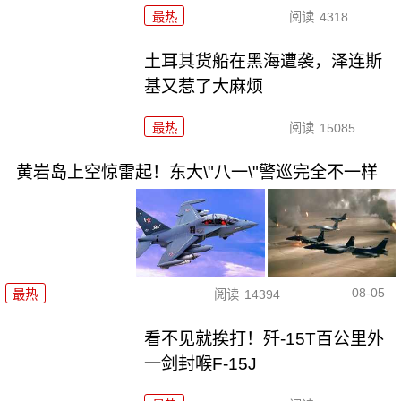
最热
阅读
4318
土耳其货船在黑海遭袭，泽连斯
基又惹了大麻烦
最热
阅读
15085
黄岩岛上空惊雷起！东大\"八一\"警巡完全不一样
08-05
最热
阅读
14394
看不见就挨打！歼-15T百公里外
一剑封喉F-15J