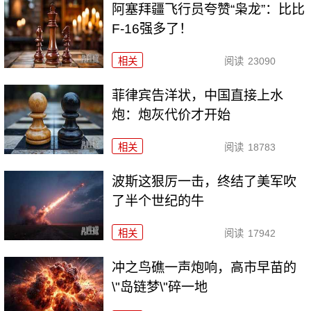
阿塞拜疆飞行员夸赞“枭龙”：比比
F-16强多了！
相关
阅读
23090
菲律宾告洋状，中国直接上水
炮：炮灰代价才开始
相关
阅读
18783
波斯这狠厉一击，终结了美军吹
了半个世纪的牛
相关
阅读
17942
冲之鸟礁一声炮响，高市早苗的
\"岛链梦\"碎一地