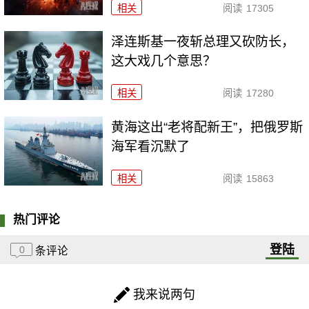
相关
阅读
17305
泽连斯基一夜斩总理又砍防长，
这大戏几个意思？
相关
阅读
17280
黄海这出“老将配新王”，把俄罗斯
海军看沉默了
相关
阅读
15863
热门评论
登陆
0
条评论
我来说两句