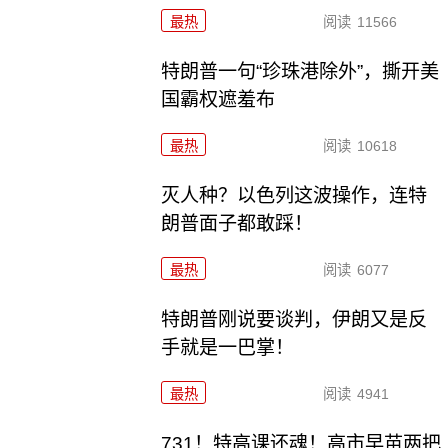
最热
阅读
11566
特朗普一句“珍珠港除外”，撕开美
国霸权遮羞布
最热
阅读
10618
灭人种？以色列这波操作，连特
朗普面子都敢踩！
最热
阅读
6077
特朗普刚说要谈判，伊朗又是反
手就是一巴掌！
最热
阅读
4941
731！特高课还魂！高市早苗两把