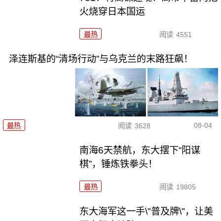
火烧穿日本国运
最热
阅读
4551
泽连斯基的“清场行动”与乌克兰的末路狂飙！
08-04
最热
阅读
3628
南海6天禁航，东大摆下“阳谋
棋”，锤炼铁拳头！
最热
阅读
19805
东大海军这一手\"普及牌\"，让美