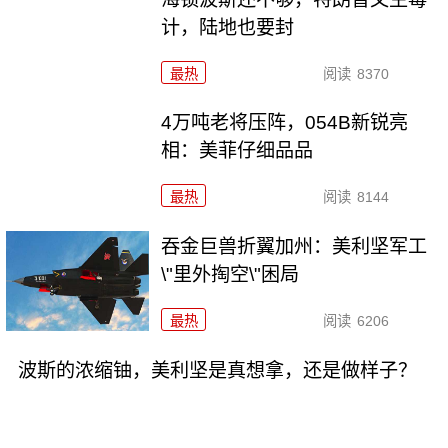
计，陆地也要封
最热
阅读
8370
4万吨老将压阵，054B新锐亮
相：美菲仔细品品
最热
阅读
8144
吞金巨兽折翼加州：美利坚军工
\"里外掏空\"困局
最热
阅读
6206
波斯的浓缩铀，美利坚是真想拿，还是做样子？