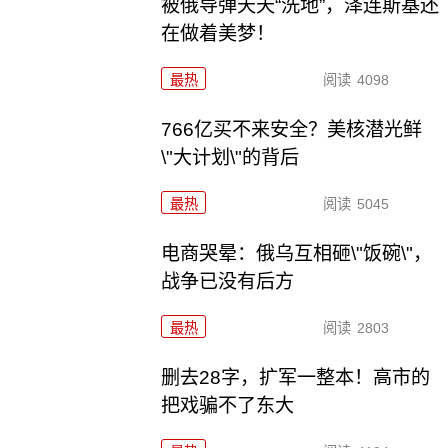
被俄导弹天天“洗地”，泽连斯基还
在做着美梦！
最热
阅读
4098
766亿买不来安全？美核潜光鲜
\"大计划\"的背后
最热
阅读
5045
电商哭晕：俄乌互相砸\"饭碗\"，
战争已没有后方
最热
阅读
2803
删去28字，扩军一整本！高市的
把戏骗不了东大