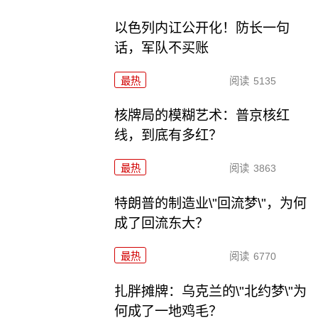
以色列内讧公开化！防长一句
话，军队不买账
最热
阅读
5135
核牌局的模糊艺术：普京核红
线，到底有多红？
最热
阅读
3863
特朗普的制造业\"回流梦\"，为何
成了回流东大？
最热
阅读
6770
扎胖摊牌：乌克兰的\"北约梦\"为
何成了一地鸡毛？