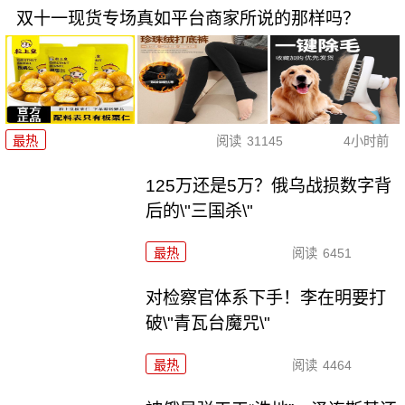
双十一现货专场真如平台商家所说的那样吗？
最热
阅读
31145
4小时前
125万还是5万？俄乌战损数字背
后的\"三国杀\"
最热
阅读
6451
对检察官体系下手！李在明要打
破\"青瓦台魔咒\"
最热
阅读
4464