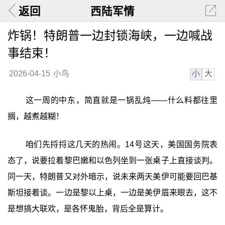
返回
西陆军情
炸锅！特朗普一边封锁海峡，一边喊战
事结束！
小
大
2026-04-15
小鸟
这一周的中东，简直就是一锅乱炖——什么料都往里
搁，越煮越糊！
咱们先捋捋这几天的热闹。14号这天，美国国务院表
态了，说要拉着黎巴嫩和以色列坐到一张桌子上直接谈判。
同一天，特朗普又对外暗示，说未来两天美伊可能要回巴基
斯坦接着谈。一边是黎以上桌，一边是美伊眉来眼去，这不
是想搞大联欢，是各怀鬼胎，背后全是算计。