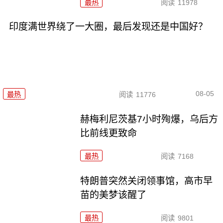
最热
阅读
11978
印度满世界绕了一大圈，最后发现还是中国好？
08-05
最热
阅读
11776
赫梅利尼茨基7小时殉爆，乌后方
比前线更致命
最热
阅读
7168
特朗普突然关闭领事馆，高市早
苗的美梦该醒了
最热
阅读
9801