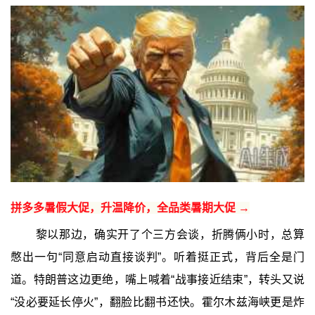
拼多多暑假大促，升温降价，全品类暑期大促 →
黎以那边，确实开了个三方会谈，折腾俩小时，总算
憋出一句“同意启动直接谈判”。听着挺正式，背后全是门
道。特朗普这边更绝，嘴上喊着“战事接近结束”，转头又说
“没必要延长停火”，翻脸比翻书还快。霍尔木兹海峡更是炸