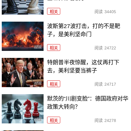
相关
阅读
34405
波斯第27波打击，打的不是靶
子，是美利坚命门
相关
阅读
24722
特朗普半夜惊醒，这仗再打下
去，美利坚要当裤子
相关
阅读
24717
默茨的“川剧变脸”：德国政府对华
政策大转向？
相关
阅读
24278