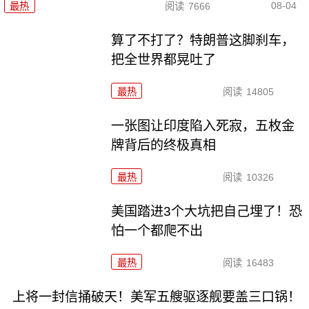
08-04
最热
阅读
7666
算了不打了？特朗普这脚刹车，
把全世界都晃吐了
最热
阅读
14805
一张图让印度陷入死寂，五枚金
牌背后的终极真相
最热
阅读
10326
美国踏进3个大坑把自己埋了！恐
怕一个都爬不出
最热
阅读
16483
上将一封信捅破天！美军五艘驱逐舰要盖三口锅！