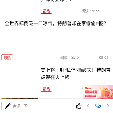
最热
阅读
19155
全世界都倒吸一口凉气，特朗普却在家偷偷P图？
08-02
最热
阅读
10612
美上将一封“私信”捅破天！特朗普
被架在火上烤
最热
阅读
9285
两大命门决定美国退无可退，伊
0
0
点评一下
朗别再幻想了！