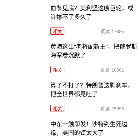
血条见底？美利坚这艘巨轮，或
许撑不了多久了
相关
阅读
17685
黄海这出“老将配新王”，把俄罗斯
海军看沉默了
相关
阅读
16501
算了不打了？特朗普这脚刹车，
把全世界都晃吐了
相关
阅读
15996
中东一触即发！沙特到生死边
缘，美国的饵太大了