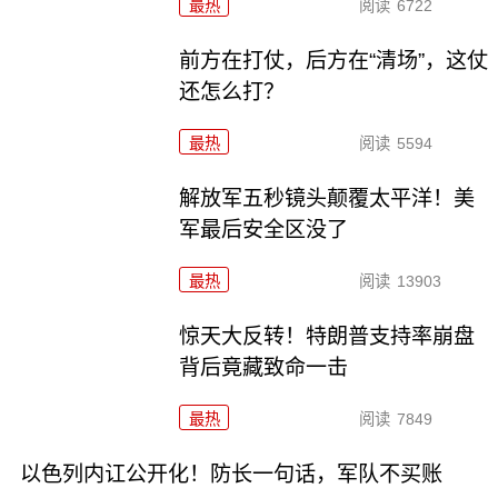
最热
阅读
6722
前方在打仗，后方在“清场”，这仗
还怎么打？
最热
阅读
5594
解放军五秒镜头颠覆太平洋！美
军最后安全区没了
最热
阅读
13903
惊天大反转！特朗普支持率崩盘
背后竟藏致命一击
最热
阅读
7849
以色列内讧公开化！防长一句话，军队不买账