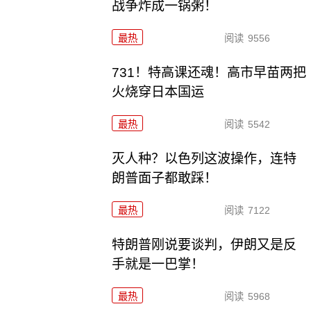
战争炸成一锅粥！
最热
阅读
9556
731！特高课还魂！高市早苗两把
火烧穿日本国运
最热
阅读
5542
灭人种？以色列这波操作，连特
朗普面子都敢踩！
最热
阅读
7122
特朗普刚说要谈判，伊朗又是反
手就是一巴掌！
最热
阅读
5968