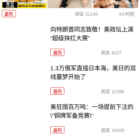
最热
阅读
31145
4小时前
向特朗普同志致敬！美政坛上演
“超级抹红大赛”
最热
阅读
9127
1.3万俄军直插日本海，美日的双
线噩梦开始了
最热
阅读
12289
美狂囤百万吨：一场提前下注的
\"铜牌军备竞赛\"
最热
阅读
10109