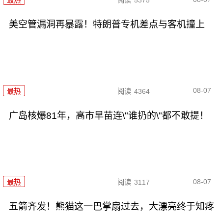
最热
阅读
5375
美空管漏洞再暴露！特朗普专机差点与客机撞上
08-07
最热
阅读
4364
广岛核爆81年，高市早苗连\"谁扔的\"都不敢提！
08-07
最热
阅读
3117
五箭齐发！熊猫这一巴掌扇过去，大漂亮终于知疼