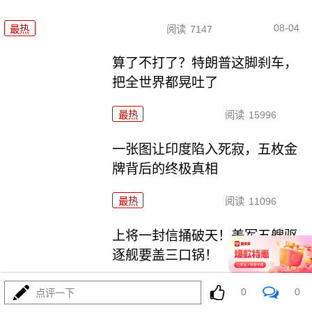
08-04
最热
阅读
7147
算了不打了？特朗普这脚刹车，
把全世界都晃吐了
最热
阅读
15996
一张图让印度陷入死寂，五枚金
牌背后的终极真相
最热
阅读
11096
上将一封信捅破天！美军五艘驱
逐舰要盖三口锅！
最热
阅读
7754
0
0
点评一下