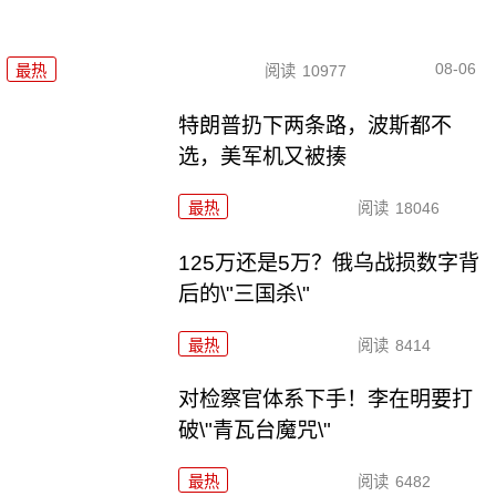
08-06
最热
阅读
10977
特朗普扔下两条路，波斯都不
选，美军机又被揍
最热
阅读
18046
125万还是5万？俄乌战损数字背
后的\"三国杀\"
最热
阅读
8414
对检察官体系下手！李在明要打
破\"青瓦台魔咒\"
最热
阅读
6482