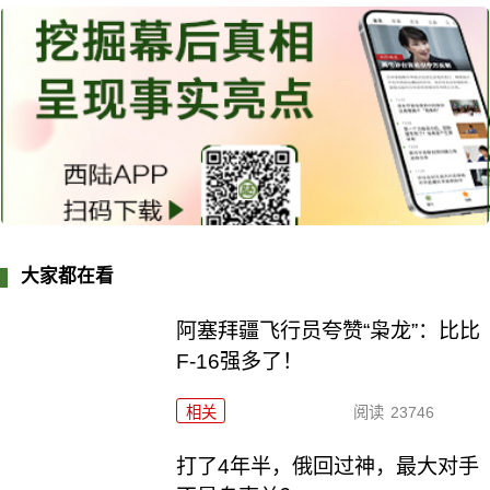
大家都在看
阿塞拜疆飞行员夸赞“枭龙”：比比
F-16强多了！
相关
阅读
23746
打了4年半，俄回过神，最大对手