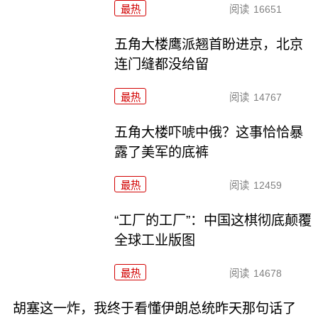
最热
阅读
16651
五角大楼鹰派翘首盼进京，北京
连门缝都没给留
最热
阅读
14767
五角大楼吓唬中俄？这事恰恰暴
露了美军的底裤
最热
阅读
12459
“工厂的工厂”：中国这棋彻底颠覆
全球工业版图
最热
阅读
14678
胡塞这一炸，我终于看懂伊朗总统昨天那句话了