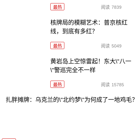
最热
阅读
7839
核牌局的模糊艺术：普京核红
线，到底有多红？
最热
阅读
5049
黄岩岛上空惊雷起！东大\"八一
\"警巡完全不一样
最热
阅读
15785
扎胖摊牌：乌克兰的\"北约梦\"为何成了一地鸡毛？