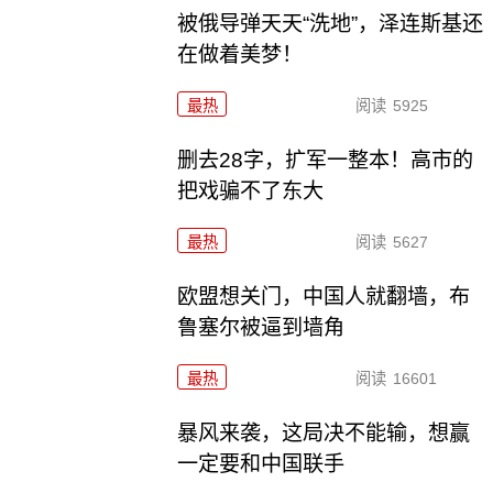
被俄导弹天天“洗地”，泽连斯基还
在做着美梦！
最热
阅读
5925
删去28字，扩军一整本！高市的
把戏骗不了东大
最热
阅读
5627
欧盟想关门，中国人就翻墙，布
鲁塞尔被逼到墙角
最热
阅读
16601
暴风来袭，这局决不能输，想赢
一定要和中国联手