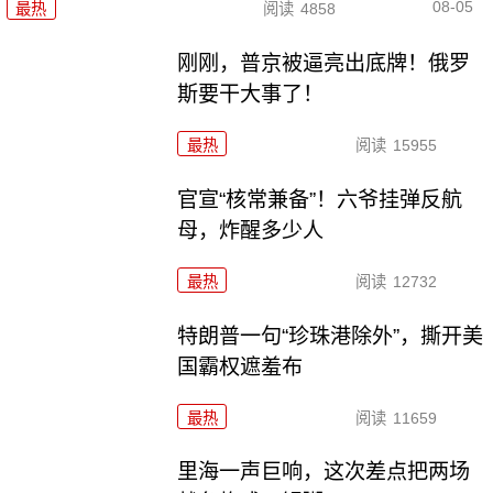
08-05
最热
阅读
4858
刚刚，普京被逼亮出底牌！俄罗
斯要干大事了！
最热
阅读
15955
官宣“核常兼备”！六爷挂弹反航
母，炸醒多少人
最热
阅读
12732
特朗普一句“珍珠港除外”，撕开美
国霸权遮羞布
最热
阅读
11659
里海一声巨响，这次差点把两场