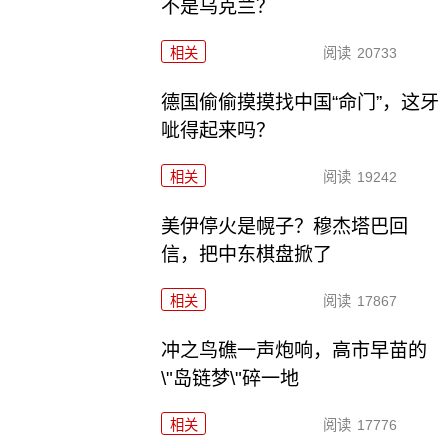
不是乌克兰？
相关
阅读
20733
德国偷偷摸摸找中国“命门”，这牙
呲得起来吗？
相关
阅读
19242
美伊停火是幌子？穆杰塔巴回
信，把中东棋盘掀了
相关
阅读
17867
冲之鸟礁一声炮响，高市早苗的
\"岛链梦\"碎一地
相关
阅读
17776