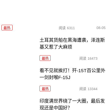
08-05
最热
阅读
6311
土耳其货船在黑海遭袭，泽连斯
基又惹了大麻烦
最热
阅读
16473
看不见就挨打！歼-15T百公里外
一剑封喉F-15J
最热
阅读
13344
印度满世界绕了一大圈，最后发
现还是中国好？