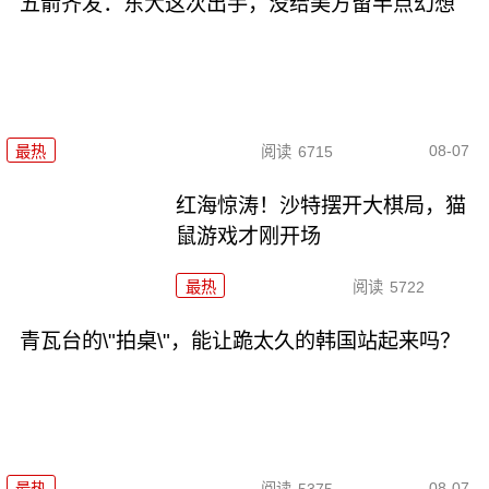
五箭齐发：东大这次出手，没给美方留半点幻想
08-07
最热
阅读
6715
红海惊涛！沙特摆开大棋局，猫
鼠游戏才刚开场
最热
阅读
5722
青瓦台的\"拍桌\"，能让跪太久的韩国站起来吗？
08-07