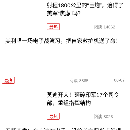
射程1800公里的“巨炮”，治得了
美军“焦虑”吗？
最热
阅读
14662
美利坚一场电子战演习，把自家救护机送了命！
08-07
最热
阅读
8865
莫迪开大！砸碎印军17个司令
部，重组指挥结构
最热
阅读
8026