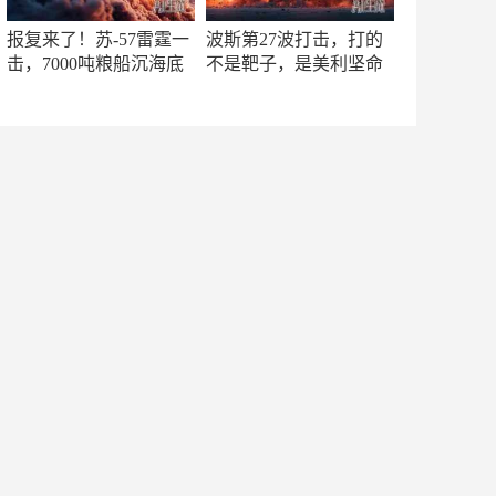
报复来了！苏-57雷霆一
波斯第27波打击，打的
击，7000吨粮船沉海底
不是靶子，是美利坚命
门