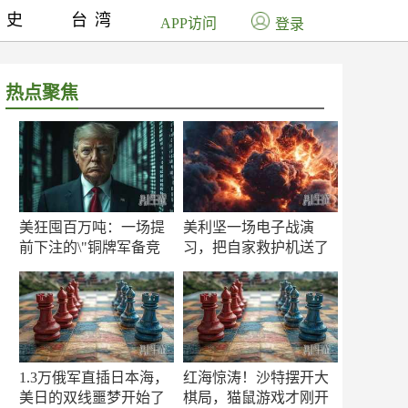
历史
台湾
APP访问
登录
热点聚焦
美狂囤百万吨：一场提
美利坚一场电子战演
前下注的\"铜牌军备竞
习，把自家救护机送了
赛\"
命！
1.3万俄军直插日本海，
红海惊涛！沙特摆开大
美日的双线噩梦开始了
棋局，猫鼠游戏才刚开