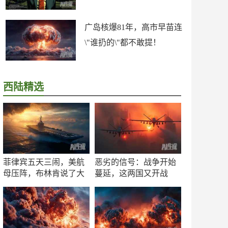
广岛核爆81年，高市早苗连
\"谁扔的\"都不敢提！
西陆精选
菲律宾五天三闹，美航
恶劣的信号：战争开始
母压阵，布林肯说了大
蔓延，这两国又开战
实话
了！