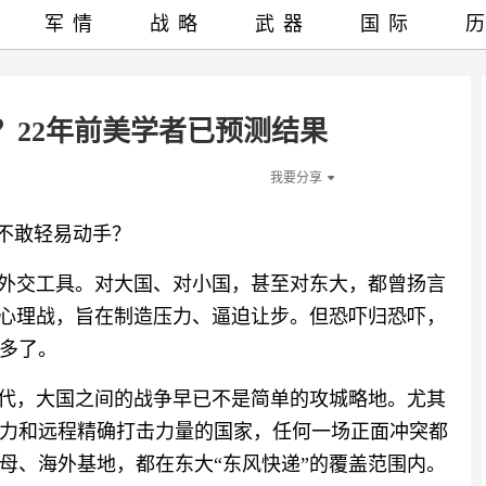
军情
战略
武器
国际
？22年前美学者已预测结果
我要分享
国不敢轻易动手？
为外交工具。对大国、对小国，甚至对东大，都曾扬言
种心理战，旨在制造压力、逼迫让步。但恐吓归恐吓，
多了。
时代，大国之间的战争早已不是简单的攻城略地。尤其
力和远程精确打击力量的国家，任何一场正面冲突都
母、海外基地，都在东大“东风快递”的覆盖范围内。