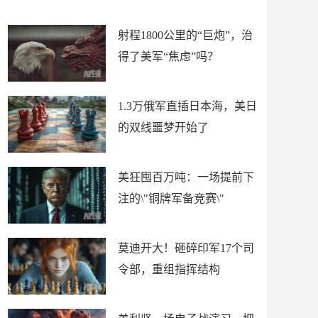
场
射程1800公里的“巨炮”，治
得了美军“焦虑”吗？
1.3万俄军直插日本海，美日
的双线噩梦开始了
美狂囤百万吨：一场提前下
注的\"铜牌军备竞赛\"
莫迪开大！砸碎印军17个司
令部，重组指挥结构