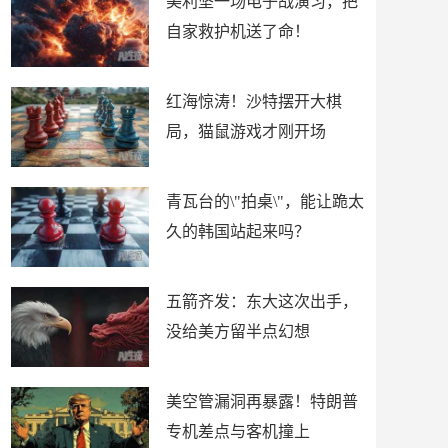
美利坚一场电子战演习，把
自家救护机送了命！
红海惊涛！沙特摆开大棋
局，猫鼠游戏才刚开场
青瓦台的\"拍桌\"，能让跪太
久的韩国站起来吗？
五箭齐发：东大这次出手，
没给美方留半点幻想
美空管漏洞再暴露！特朗普
专机差点与客机撞上