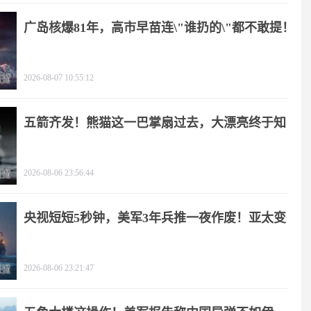
广岛核爆81年，高市早苗连\"谁扔的\"都不敢提！
2026-08-07 10:55:12
五箭齐发！熊猫这一巴掌扇过去，大漂亮终于知
疼
2026-08-06 23:56:44
央视短短5秒钟，美军3年兵推一夜作废！亚太变
天
2026-08-06 23:21:47