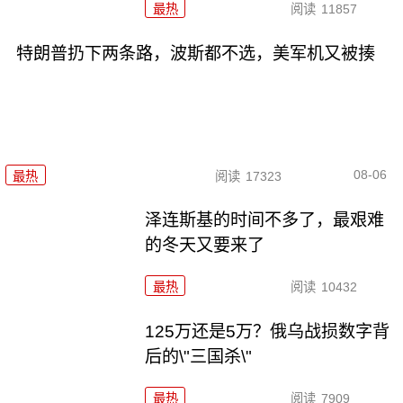
最热
阅读
11857
特朗普扔下两条路，波斯都不选，美军机又被揍
08-06
最热
阅读
17323
泽连斯基的时间不多了，最艰难
的冬天又要来了
最热
阅读
10432
125万还是5万？俄乌战损数字背
后的\"三国杀\"
最热
阅读
7909