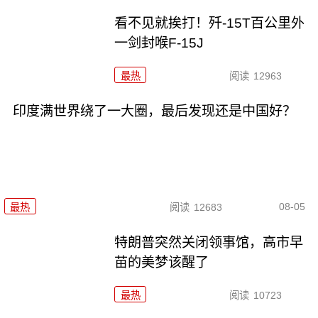
看不见就挨打！歼-15T百公里外
一剑封喉F-15J
最热
阅读
12963
印度满世界绕了一大圈，最后发现还是中国好？
08-05
最热
阅读
12683
特朗普突然关闭领事馆，高市早
苗的美梦该醒了
最热
阅读
10723