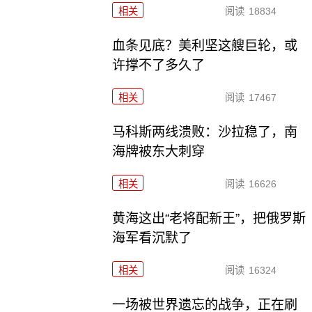
相关
阅读
18834
血条见底？美利坚这艘巨轮，或
许撑不了多久了
相关
阅读
17467
马科斯两线溃败：沙拉稳了，南
海牌被东大刺穿
相关
阅读
16626
黄海这出“老将配新王”，把俄罗斯
海军看沉默了
相关
阅读
16324
一场被世界遗忘的战争，正在刷