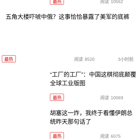
最热
阅读
10562
五角大楼吓唬中俄？这事恰恰暴露了美军的底裤
最热
阅读
8520
3小时前
“工厂的工厂”：中国这棋彻底颠覆
全球工业版图
最热
阅读
10069
胡塞这一炸，我终于看懂伊朗总
统昨天那句话了
最热
阅读
6075