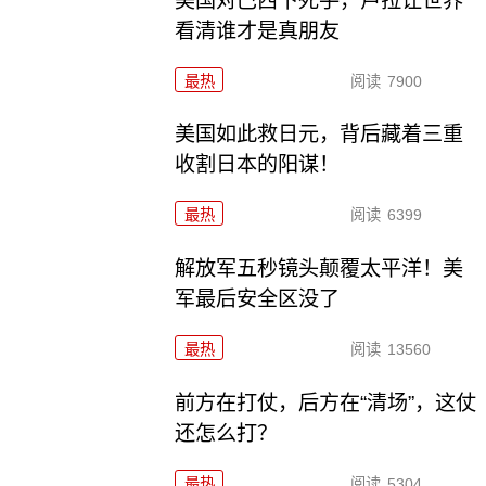
美国对巴西下死手，卢拉让世界
看清谁才是真朋友
最热
阅读
7900
美国如此救日元，背后藏着三重
收割日本的阳谋！
最热
阅读
6399
解放军五秒镜头颠覆太平洋！美
军最后安全区没了
最热
阅读
13560
前方在打仗，后方在“清场”，这仗
还怎么打？
最热
阅读
5304