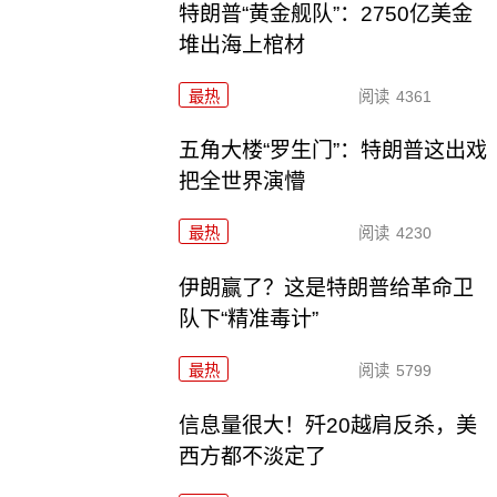
特朗普“黄金舰队”：2750亿美金
堆出海上棺材
最热
阅读
4361
五角大楼“罗生门”：特朗普这出戏
把全世界演懵
最热
阅读
4230
伊朗赢了？这是特朗普给革命卫
队下“精准毒计”
最热
阅读
5799
信息量很大！歼20越肩反杀，美
西方都不淡定了