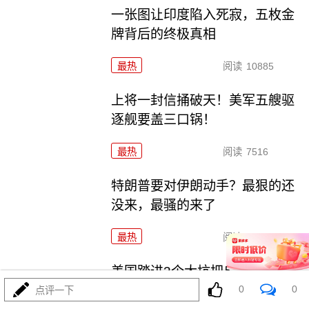
一张图让印度陷入死寂，五枚金
牌背后的终极真相
最热
阅读
10885
上将一封信捅破天！美军五艘驱
逐舰要盖三口锅！
最热
阅读
7516
特朗普要对伊朗动手？最狠的还
没来，最骚的来了
最热
阅读
6091
美国踏进3个大坑把自己埋了！恐
怕一个都爬不出
0
0
点评一下