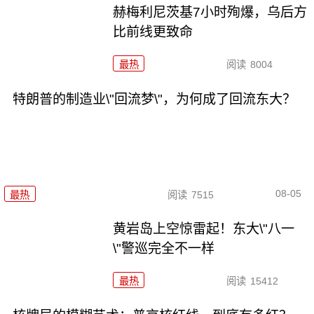
赫梅利尼茨基7小时殉爆，乌后方
比前线更致命
最热
阅读
8004
特朗普的制造业\"回流梦\"，为何成了回流东大？
08-05
最热
阅读
7515
黄岩岛上空惊雷起！东大\"八一
\"警巡完全不一样
最热
阅读
15412