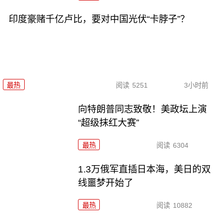
印度豪赌千亿卢比，要对中国光伏“卡脖子”？
最热
阅读
5251
3小时前
向特朗普同志致敬！美政坛上演
“超级抹红大赛”
最热
阅读
6304
1.3万俄军直插日本海，美日的双
线噩梦开始了
最热
阅读
10882