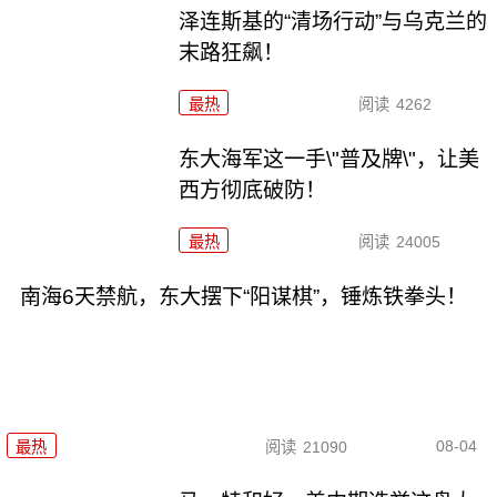
泽连斯基的“清场行动”与乌克兰的
末路狂飙！
最热
阅读
4262
东大海军这一手\"普及牌\"，让美
西方彻底破防！
最热
阅读
24005
南海6天禁航，东大摆下“阳谋棋”，锤炼铁拳头！
08-04
最热
阅读
21090