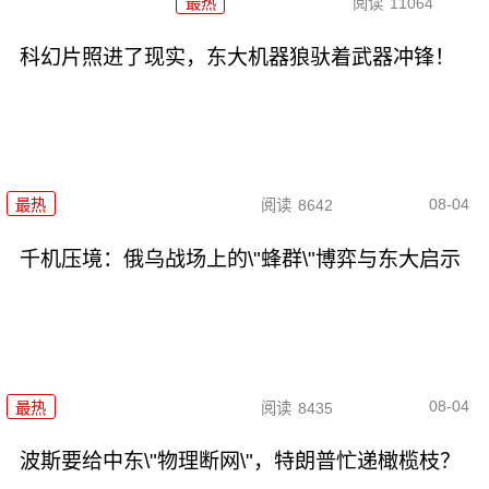
最热
阅读
11064
科幻片照进了现实，东大机器狼驮着武器冲锋！
08-04
最热
阅读
8642
千机压境：俄乌战场上的\"蜂群\"博弈与东大启示
08-04
最热
阅读
8435
波斯要给中东\"物理断网\"，特朗普忙递橄榄枝？