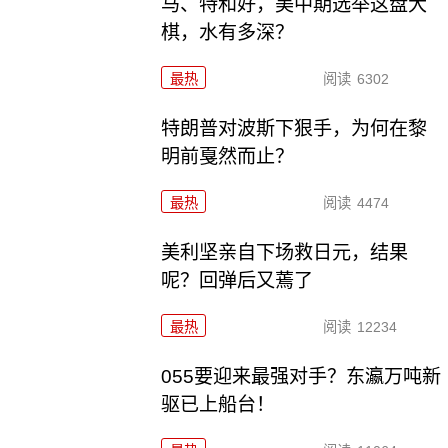
马、特和好，美中期选举这盘大
棋，水有多深？
最热
阅读
6302
特朗普对波斯下狠手，为何在黎
明前戛然而止？
最热
阅读
4474
美利坚亲自下场救日元，结果
呢？回弹后又蔫了
最热
阅读
12234
055要迎来最强对手？东瀛万吨新
驱已上船台！