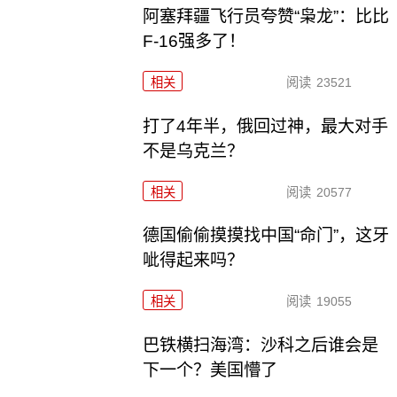
阿塞拜疆飞行员夸赞“枭龙”：比比
F-16强多了！
相关
阅读
23521
打了4年半，俄回过神，最大对手
不是乌克兰？
相关
阅读
20577
德国偷偷摸摸找中国“命门”，这牙
呲得起来吗？
相关
阅读
19055
巴铁横扫海湾：沙科之后谁会是
下一个？美国懵了