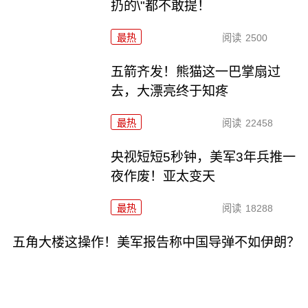
扔的\"都不敢提！
最热
阅读
2500
五箭齐发！熊猫这一巴掌扇过
去，大漂亮终于知疼
最热
阅读
22458
央视短短5秒钟，美军3年兵推一
夜作废！亚太变天
最热
阅读
18288
五角大楼这操作！美军报告称中国导弹不如伊朗？