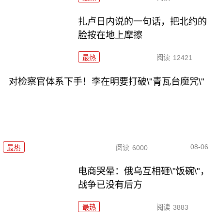
扎卢日内说的一句话，把北约的
脸按在地上摩擦
最热
阅读
12421
对检察官体系下手！李在明要打破\"青瓦台魔咒\"
08-06
最热
阅读
6000
电商哭晕：俄乌互相砸\"饭碗\"，
战争已没有后方
最热
阅读
3883