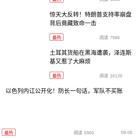
惊天大反转！特朗普支持率崩盘
背后竟藏致命一击
最热
阅读
7566
土耳其货船在黑海遭袭，泽连斯
基又惹了大麻烦
最热
阅读
16120
以色列内讧公开化！防长一句话，军队不买账
08-05
最热
阅读
5950