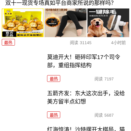
双十一现货专场真如平台商家所说的那样吗？
最热
阅读
31145
4小时前
莫迪开大！砸碎印军17个司令
部，重组指挥结构
最热
阅读
7197
五箭齐发：东大这次出手，没给
美方留半点幻想
最热
阅读
5687
红海惊涛！沙特摆开大棋局，猫