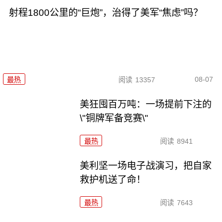
射程1800公里的“巨炮”，治得了美军“焦虑”吗？
08-07
最热
阅读
13357
美狂囤百万吨：一场提前下注的
\"铜牌军备竞赛\"
最热
阅读
8941
美利坚一场电子战演习，把自家
救护机送了命！
最热
阅读
7643