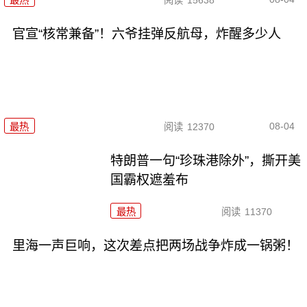
最热
阅读
15638
官宣“核常兼备”！六爷挂弹反航母，炸醒多少人
08-04
最热
阅读
12370
特朗普一句“珍珠港除外”，撕开美
国霸权遮羞布
最热
阅读
11370
里海一声巨响，这次差点把两场战争炸成一锅粥！