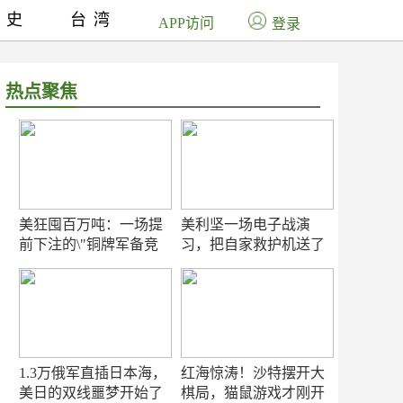
历史
台湾
APP访问
登录
热点聚焦
美狂囤百万吨：一场提
美利坚一场电子战演
前下注的\"铜牌军备竞
习，把自家救护机送了
赛\"
命！
1.3万俄军直插日本海，
红海惊涛！沙特摆开大
美日的双线噩梦开始了
棋局，猫鼠游戏才刚开