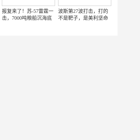
报复来了！苏-57雷霆一
波斯第27波打击，打的
击，7000吨粮船沉海底
不是靶子，是美利坚命
门