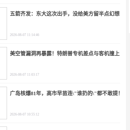
五箭齐发：东大这次出手，没给美方留半点幻想
2026-08-07 11:14:46
美空管漏洞再暴露！特朗普专机差点与客机撞上
2026-08-07 11:03:17
广岛核爆81年，高市早苗连\"谁扔的\"都不敢提！
2026-08-07 10:55:12