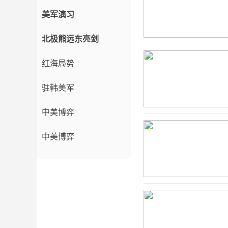
美军演习
北极熊远东亮剑
红海局势
驻韩美军
中美博弈
中美博弈