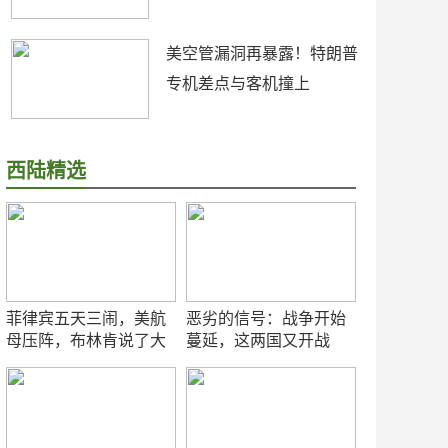
美空管漏洞再暴露！特朗普
专机差点与客机撞上
西陆精选
菲律宾五天三闹，美航
恶劣的信号：战争开始
母压阵，布林肯说了大
蔓延，这两国又开战
实话
了！