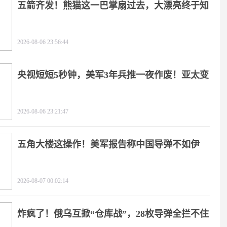
五箭齐发！熊猫这一巴掌扇过去，大漂亮终于知
疼
2026-08-06 23:56:44
央视短短5秒钟，美军3年兵推一夜作废！亚太变
天
2026-08-06 23:21:47
五角大楼这操作！美军报告称中国导弹不如伊
朗？
2026-08-07 00:02:14
炸疯了！俄乌互掀“仓库战”，28枚导弹全拦不住