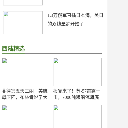
1.3万俄军直插日本海，美日
的双线噩梦开始了
西陆精选
菲律宾五天三闹，美航
报复来了！苏-57雷霆一
母压阵，布林肯说了大
击，7000吨粮船沉海底
实话