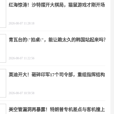
红海惊涛！沙特摆开大棋局，猫鼠游戏才刚开场
2026-08-07 11:28:18
青瓦台的\"拍桌\"，能让跪太久的韩国站起来吗？
2026-08-07 11:22:56
莫迪开大！砸碎印军17个司令部，重组指挥结构
2026-08-07 10:59:58
美空管漏洞再暴露！特朗普专机差点与客机撞上