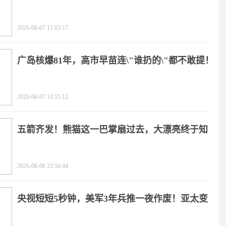
2026-08-07 11:03:17
广岛核爆81年，高市早苗连\"谁扔的\"都不敢提！
2026-08-07 10:55:12
五箭齐发！熊猫这一巴掌扇过去，大漂亮终于知
疼
2026-08-06 23:56:44
央视短短5秒钟，美军3年兵推一夜作废！亚太变
天