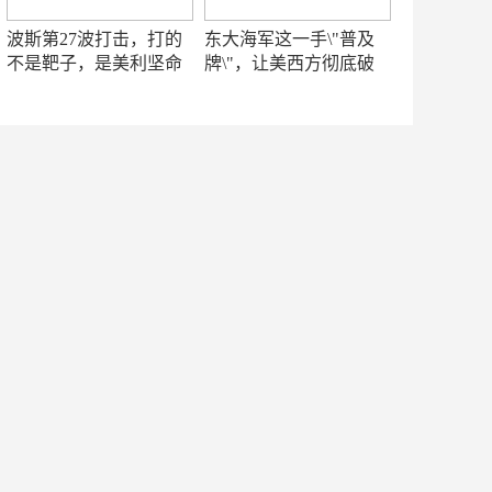
波斯第27波打击，打的
东大海军这一手\"普及
不是靶子，是美利坚命
牌\"，让美西方彻底破
门
防！