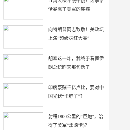
五角大楼吓唬中俄？这事恰
恰暴露了美军的底裤
向特朗普同志致敬！美政坛
上演“超级抹红大赛”
胡塞这一炸，我终于看懂伊
朗总统昨天那句话了
印度豪赌千亿卢比，要对中
国光伏“卡脖子”？
射程1800公里的“巨炮”，治
得了美军“焦虑”吗？