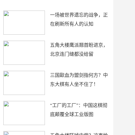
了
裤
一场被世界遗忘的战争，正
在刷新所有人的认知
五角大楼鹰派翘首盼进京，
北京连门缝都没给留
三国歃血为盟剑指何方？中
东大棋有人坐不住了！
“工厂的工厂”：中国这棋彻
底颠覆全球工业版图