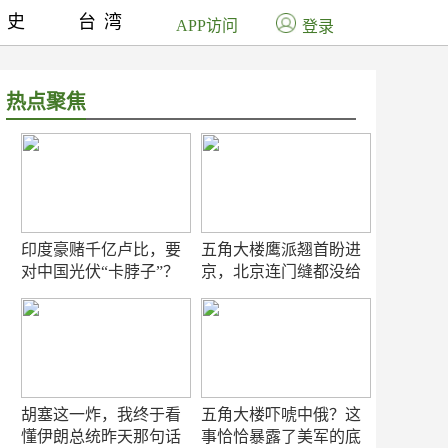
历史
台湾
APP访问
登录
热点聚焦
印度豪赌千亿卢比，要
五角大楼鹰派翘首盼进
对中国光伏“卡脖子”？
京，北京连门缝都没给
留
胡塞这一炸，我终于看
五角大楼吓唬中俄？这
懂伊朗总统昨天那句话
事恰恰暴露了美军的底