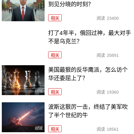
到见分晓的时刻？
相关
阅读
23400
打了4年半，俄回过神，最大对手
不是乌克兰？
相关
阅读
20891
美国最狠的反华鹰派，怎么访个
华还委屈上了？
相关
阅读
19360
波斯这狠厉一击，终结了美军吹
了半个世纪的牛
相关
阅读
18561