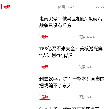
08-06
最热
阅读
6342
电商哭晕：俄乌互相砸\"饭碗\"，
战争已没有后方
最热
阅读
4574
766亿买不来安全？美核潜光鲜
\"大计划\"的背后
最热
阅读
6928
删去28字，扩军一整本！高市的
把戏骗不了东大
最热
阅读
5909