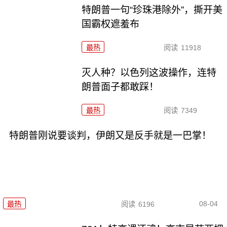
特朗普一句“珍珠港除外”，撕开美
国霸权遮羞布
最热
阅读
11918
灭人种？以色列这波操作，连特
朗普面子都敢踩！
最热
阅读
7349
特朗普刚说要谈判，伊朗又是反手就是一巴掌！
08-04
最热
阅读
6196