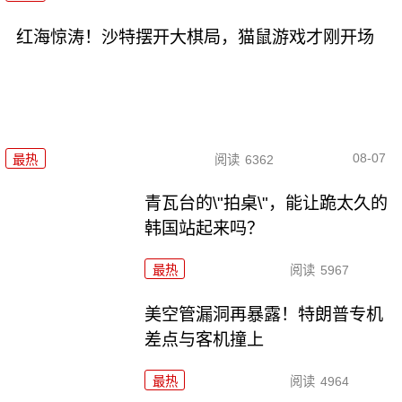
红海惊涛！沙特摆开大棋局，猫鼠游戏才刚开场
08-07
最热
阅读
6362
青瓦台的\"拍桌\"，能让跪太久的
韩国站起来吗？
最热
阅读
5967
美空管漏洞再暴露！特朗普专机
差点与客机撞上
最热
阅读
4964