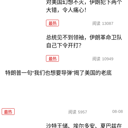
对美国幻想不灭，伊朗犯下两个
大错，令人痛心！
最热
阅读
13087
总统见不到领袖，伊朗革命卫队
自己下令开打？
最热
阅读
10949
特朗普一句“我们也想要导弹”揭了美国的老底
08-08
最热
阅读
5957
沙特王储、埃尔多安、夏巴兹在