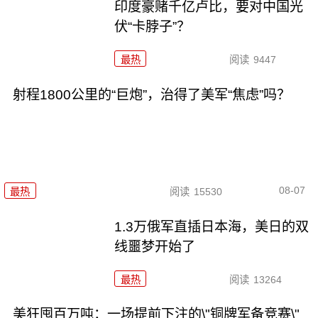
印度豪赌千亿卢比，要对中国光
伏“卡脖子”？
最热
阅读
9447
射程1800公里的“巨炮”，治得了美军“焦虑”吗？
08-07
最热
阅读
15530
1.3万俄军直插日本海，美日的双
线噩梦开始了
最热
阅读
13264
美狂囤百万吨：一场提前下注的\"铜牌军备竞赛\"