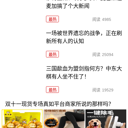
麦加搞了个大新闻
最热
阅读
4985
一场被世界遗忘的战争，正在刷
新所有人的认知
最热
阅读
25094
三国歃血为盟剑指何方？中东大
棋有人坐不住了！
最热
阅读
19529
双十一现货专场真如平台商家所说的那样吗？