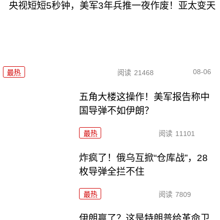
央视短短5秒钟，美军3年兵推一夜作废！亚太变天
08-06
最热
阅读
21468
五角大楼这操作！美军报告称中
国导弹不如伊朗？
最热
阅读
11101
炸疯了！俄乌互掀“仓库战”，28
枚导弹全拦不住
最热
阅读
7809
伊朗赢了？这是特朗普给革命卫