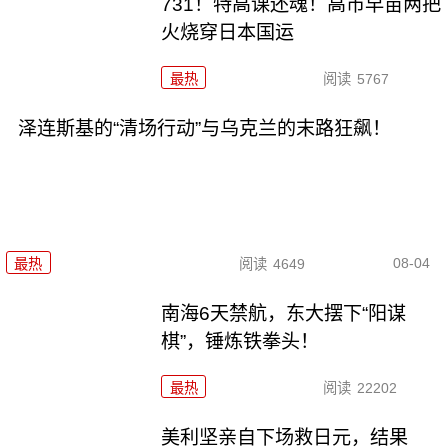
731！特高课还魂！高市早苗两把
火烧穿日本国运
最热
阅读
5767
泽连斯基的“清场行动”与乌克兰的末路狂飙！
08-04
最热
阅读
4649
南海6天禁航，东大摆下“阳谋
棋”，锤炼铁拳头！
最热
阅读
22202
美利坚亲自下场救日元，结果