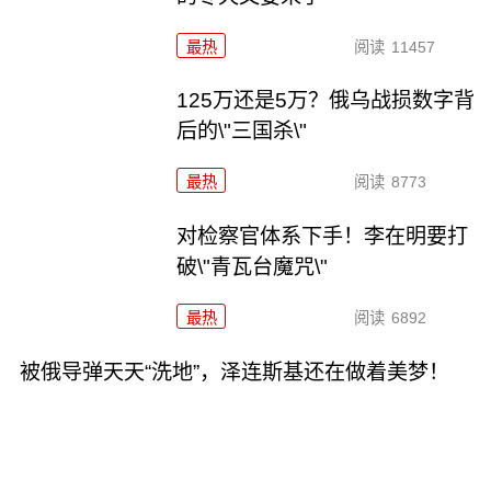
最热
阅读
11457
125万还是5万？俄乌战损数字背
后的\"三国杀\"
最热
阅读
8773
对检察官体系下手！李在明要打
破\"青瓦台魔咒\"
最热
阅读
6892
被俄导弹天天“洗地”，泽连斯基还在做着美梦！