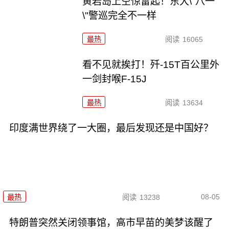
黄岩岛上空惊雷起！东大\"八一
\"警巡完全不一样
最热
阅读
16065
看不见就挨打！歼-15T百公里外
一剑封喉F-15J
最热
阅读
13634
印度满世界绕了一大圈，最后发现还是中国好？
08-05
最热
阅读
13238
特朗普突然关闭领事馆，高市早苗的美梦该醒了