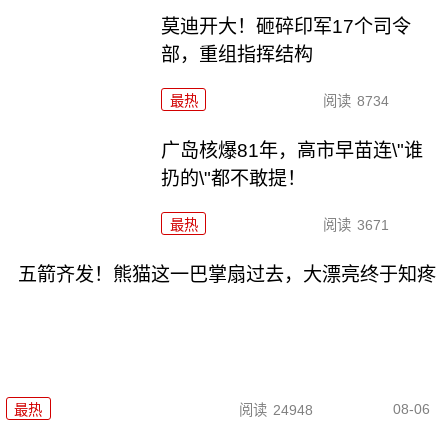
莫迪开大！砸碎印军17个司令
部，重组指挥结构
最热
阅读
8734
广岛核爆81年，高市早苗连\"谁
扔的\"都不敢提！
最热
阅读
3671
五箭齐发！熊猫这一巴掌扇过去，大漂亮终于知疼
08-06
最热
阅读
24948