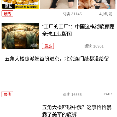
最热
阅读
31145
4小时前
“工厂的工厂”：中国这棋彻底颠覆
全球工业版图
最热
阅读
16901
五角大楼鹰派翘首盼进京，北京连门缝都没给留
08-07
最热
阅读
16555
五角大楼吓唬中俄？这事恰恰暴
露了美军的底裤