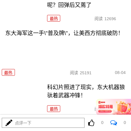
呢？回弹后又蔫了
最热
阅读
12696
东大海军这一手\"普及牌\"，让美西方彻底破防！
08-04
最热
阅读
25191
科幻片照进了现实，东大机器狼
驮着武器冲锋！
最热
阅读
9069
0
0
波斯要给中东\"物理断网\"，特朗普忙递橄榄枝？
点评一下