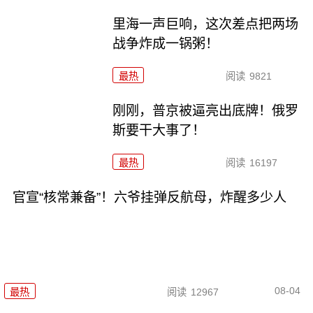
里海一声巨响，这次差点把两场
战争炸成一锅粥！
最热
阅读
9821
刚刚，普京被逼亮出底牌！俄罗
斯要干大事了！
最热
阅读
16197
官宣“核常兼备”！六爷挂弹反航母，炸醒多少人
08-04
最热
阅读
12967