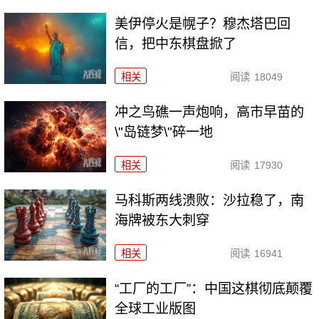
美伊停火是幌子？穆杰塔巴回
信，把中东棋盘掀了
相关
阅读
18049
冲之鸟礁一声炮响，高市早苗的
\"岛链梦\"碎一地
相关
阅读
17930
马科斯两线溃败：沙拉稳了，南
海牌被东大刺穿
相关
阅读
16941
“工厂的工厂”：中国这棋彻底颠覆
全球工业版图