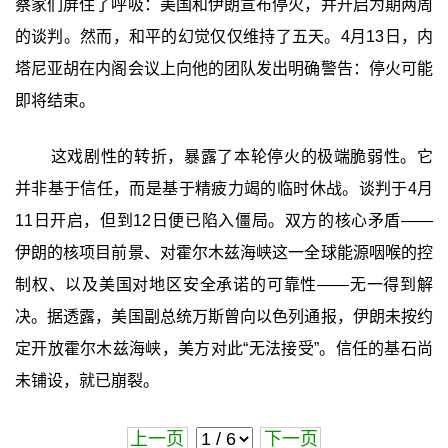
察家们屏住了呼吸：美国和伊朗宣布停火，并开启为期两周
的谈判。然而，和平的幻觉仅仅维持了五天。4月13日，内
塔尼亚胡在内阁会议上向他的团队发出明确警告：停火可能
即将结束。
这戏剧性的转折，暴露了本轮停火的极端脆弱性。它
并非基于信任，而是基于精疲力竭的临时休战。谈判于4月
11日开启，但到12日便已陷入僵局。双方的核心矛盾——
伊朗的核项目前景、对霍尔木兹海峡这一全球能源咽喉的控
制权、以及美国对地区安全承诺的可靠性——无一得到解
决。据透露，美国副总统万斯曾向以色列通报，伊朗未按约
定开放霍尔木兹海峡，美方对此“无法接受”。信任的基石尚
未铺设，就已崩裂。
上一页
下一页