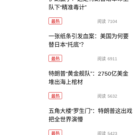
队下“精准毒计”
最热
阅读
7104
一张纸条引发血案：美国为何要
替日本“托底”？
最热
阅读
6911
特朗普“黄金舰队”：2750亿美金
堆出海上棺材
最热
阅读
5632
五角大楼“罗生门”：特朗普这出戏
把全世界演懵
最热
阅读
5423