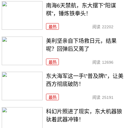
南海6天禁航，东大摆下“阳谋
棋”，锤炼铁拳头！
最热
阅读
22202
美利坚亲自下场救日元，结果
呢？回弹后又蔫了
最热
阅读
12696
东大海军这一手\"普及牌\"，让美
西方彻底破防！
最热
阅读
25191
科幻片照进了现实，东大机器狼
驮着武器冲锋！