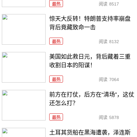
最热
阅读
8517
惊天大反转！特朗普支持率崩盘
背后竟藏致命一击
最热
阅读
8132
美国如此救日元，背后藏着三重
收割日本的阳谋！
最热
阅读
7064
前方在打仗，后方在“清场”，这仗
还怎么打？
最热
阅读
5878
土耳其货船在黑海遭袭，泽连斯