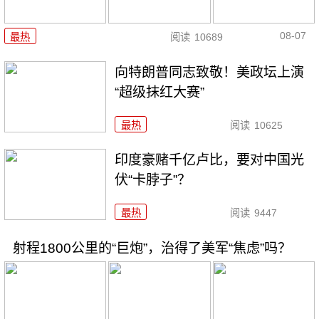
08-07
最热
阅读
10689
向特朗普同志致敬！美政坛上演
“超级抹红大赛”
最热
阅读
10625
印度豪赌千亿卢比，要对中国光
伏“卡脖子”？
最热
阅读
9447
射程1800公里的“巨炮”，治得了美军“焦虑”吗？