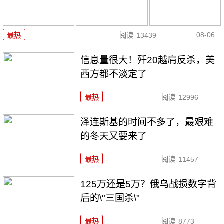
08-06
最热
阅读
13439
信息量很大！歼20越肩反杀，美
西方都不淡定了
最热
阅读
12996
泽连斯基的时间不多了，最艰难
的冬天又要来了
最热
阅读
11457
125万还是5万？俄乌战损数字背
后的\"三国杀\"
最热
阅读
8773