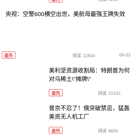
央视：空警600横空出世，美航母最强王牌失效
08-03
最热
阅读
22844
美利坚资源收割局：特朗普为何
对乌稀土\"摊牌\"
最热
阅读
10163
普京不忍了！俄突破禁忌，猛轰
美资无人机工厂
最热
阅读
8655