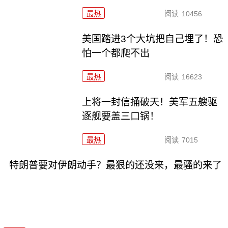
最热
阅读
10456
美国踏进3个大坑把自己埋了！恐
怕一个都爬不出
最热
阅读
16623
上将一封信捅破天！美军五艘驱
逐舰要盖三口锅！
最热
阅读
7015
特朗普要对伊朗动手？最狠的还没来，最骚的来了