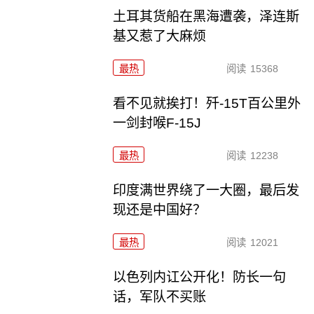
土耳其货船在黑海遭袭，泽连斯
基又惹了大麻烦
最热
阅读
15368
看不见就挨打！歼-15T百公里外
一剑封喉F-15J
最热
阅读
12238
印度满世界绕了一大圈，最后发
现还是中国好？
最热
阅读
12021
以色列内讧公开化！防长一句
话，军队不买账