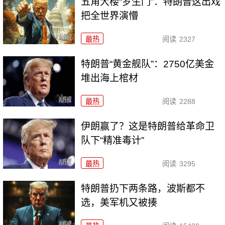
五角大楼“罗生门”：特朗普这出戏
把全世界演懵
最热
阅读
2327
特朗普“黄金舰队”：2750亿美金
堆出海上棺材
最热
阅读
2288
伊朗赢了？这是特朗普给革命卫
队下“精准毒计”
最热
阅读
3295
特朗普扔下两条路，波斯都不
选，美军机又被揍