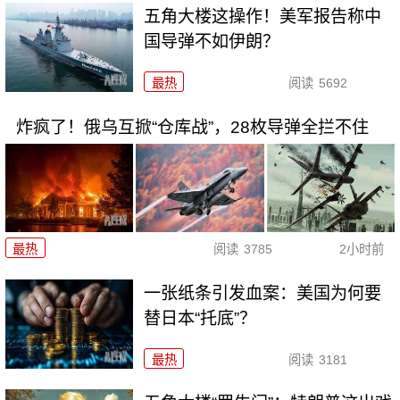
五角大楼这操作！美军报告称中
国导弹不如伊朗？
最热
阅读
5692
炸疯了！俄乌互掀“仓库战”，28枚导弹全拦不住
最热
阅读
3785
2小时前
一张纸条引发血案：美国为何要
替日本“托底”？
最热
阅读
3181