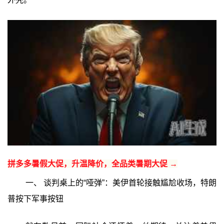
拼多多暑假大促，升温降价，全品类暑期大促 →
一、 谈判桌上的“哑弹”：美伊首轮接触尴尬收场，特朗
普按下军事按钮