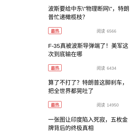
波斯要给中东\"物理断网\"，特朗
普忙递橄榄枝？
最热
阅读
6566
F-35真被波斯导弹端了！美军这
次到底输在哪
最热
阅读
6434
算了不打了？特朗普这脚刹车，
把全世界都晃吐了
最热
阅读
14950
一张图让印度陷入死寂，五枚金
牌背后的终极真相