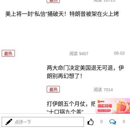
美上将一封“私信”捅破天！特朗普被架在火上烤
08-02
最热
阅读
9407
两大命门决定美国退无可退，伊
朗别再幻想了！
最热
阅读
7014
打伊朗五个月仗，把美军打成了
“十口锅九个盖”
0
0
点评一下
最热
阅读
5486