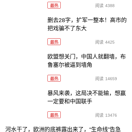
最热
阅读
4388
删去28字，扩军一整本！高市的
把戏骗不了东大
最热
阅读
4425
欧盟想关门，中国人就翻墙，布
鲁塞尔被逼到墙角
最热
阅读
14659
暴风来袭，这局决不能输，想赢
一定要和中国联手
最热
阅读
13476
河水干了，欧洲的底裤露出来了，“生命线”告急