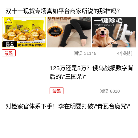
双十一现货专场真如平台商家所说的那样吗？
最热
阅读
31145
4小时前
125万还是5万？俄乌战损数字背
后的\"三国杀\"
最热
阅读
6810
对检察官体系下手！李在明要打破\"青瓦台魔咒\"