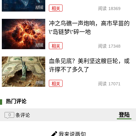
相关
阅读
18369
冲之鸟礁一声炮响，高市早苗的
\"岛链梦\"碎一地
相关
阅读
17348
血条见底？美利坚这艘巨轮，或
许撑不了多久了
相关
阅读
17071
热门评论
登陆
0
条评论
我来说两句