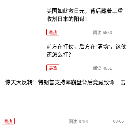
美国如此救日元，背后藏着三重
收割日本的阳谋！
最热
阅读
5553
前方在打仗，后方在“清场”，这仗
还怎么打？
最热
阅读
4551
惊天大反转！特朗普支持率崩盘背后竟藏致命一击
08-05
最热
阅读
6793