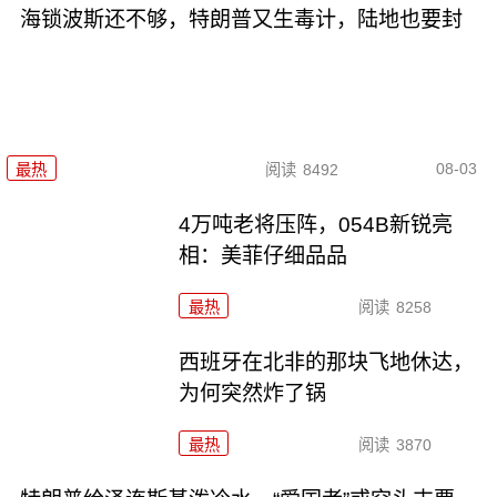
海锁波斯还不够，特朗普又生毒计，陆地也要封
08-03
最热
阅读
8492
4万吨老将压阵，054B新锐亮
相：美菲仔细品品
最热
阅读
8258
西班牙在北非的那块飞地休达，
为何突然炸了锅
最热
阅读
3870