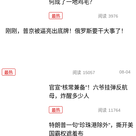
何成了一地鸡毛？
最热
阅读
3976
刚刚，普京被逼亮出底牌！俄罗斯要干大事了！
08-04
最热
阅读
15057
官宣“核常兼备”！六爷挂弹反航
母，炸醒多少人
最热
阅读
11764
特朗普一句“珍珠港除外”，撕开美
国霸权遮羞布