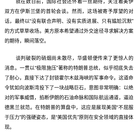
就在数日前，国际社会还怀着一丝期待，关注着美伊
双方在伊斯兰堡的首轮会谈。然而，这场被寄予厚望的对
话，最终以“没有联合声明、没有实质进展、只有尴尬沉默”
的方式草草收场。美方原本希望通过外交途径寻求解决方案
的期待，瞬间落空。
谈判破裂的硝烟尚未散尽，华盛顿便传来了更惊人的
消息。一贯以“极限施压”著称的特朗普总统，似乎彻底失去
了耐心，直接下达了封锁霍尔木兹海峡的军事命令。这道命
令犹如向波斯湾投下了一块战略巨石，意图非常明确：以绝
对的军事威慑，掐断伊朗的石油命脉和国际航运通道，逼迫
德黑兰就范。在特朗普的算盘中，这应是展现美国“不屈服
于压力”的强硬姿态，是“美国优先”原则在安全领域的直接体
现。