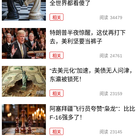
全世界都看傻了
相关
阅读
34479
特朗普半夜惊醒，这仗再打下
去，美利坚要当裤子
相关
阅读
24761
“去美元化”加速，美债无人问津，
东瀛被锁死！
相关
阅读
23159
阿塞拜疆飞行员夸赞“枭龙”：比比
F-16强多了！
相关
阅读
23145