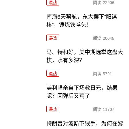
最热
阅读
22906
南海6天禁航，东大摆下“阳谋
棋”，锤炼铁拳头！
最热
阅读
20045
马、特和好，美中期选举这盘大
棋，水有多深？
最热
阅读
5791
美利坚亲自下场救日元，结果
呢？回弹后又蔫了
最热
阅读
11707
特朗普对波斯下狠手，为何在黎