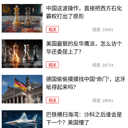
中国这波操作，直接把西方石化
霸权打出了原形
相关
阅读
19931
美国最狠的反华鹰派，怎么访个
华还委屈上了？
相关
阅读
18724
德国偷偷摸摸找中国“命门”，这牙
呲得起来吗？
相关
阅读
18681
巴铁横扫海湾：沙科之后谁会是
下一个？美国懵了