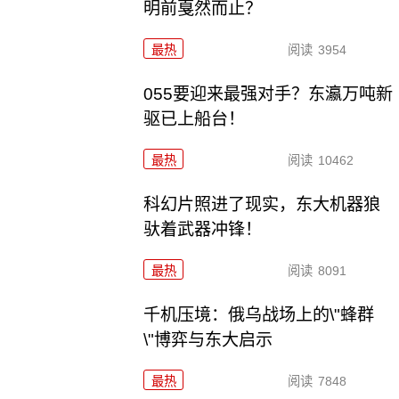
明前戛然而止？
最热
阅读
3954
055要迎来最强对手？东瀛万吨新
驱已上船台！
最热
阅读
10462
科幻片照进了现实，东大机器狼
驮着武器冲锋！
最热
阅读
8091
千机压境：俄乌战场上的\"蜂群
\"博弈与东大启示
最热
阅读
7848