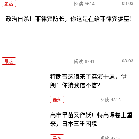
08-03
最热
阅读
5614
政治自杀！菲律宾防长，你这是在给菲律宾掘墓！
08-03
最热
阅读
6741
特朗普这狼来了连演十遍，伊
朗：你猜我信不信？
最热
阅读
4815
高市早苗又作妖！特高课卷土重
来，日本三重困境
最热
阅读
4215