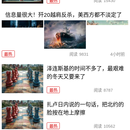
最热
阅读
15430
信息量很大！歼20越肩反杀，美西方都不淡定了
最热
阅读
9831
4小时前
泽连斯基的时间不多了，最艰难
的冬天又要来了
最热
阅读
8787
扎卢日内说的一句话，把北约的
脸按在地上摩擦
最热
阅读
10562