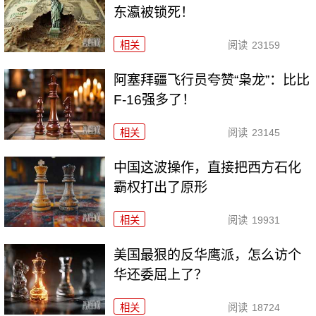
东瀛被锁死！
相关
阅读
23159
阿塞拜疆飞行员夸赞“枭龙”：比比
F-16强多了！
相关
阅读
23145
中国这波操作，直接把西方石化
霸权打出了原形
相关
阅读
19931
美国最狠的反华鹰派，怎么访个
华还委屈上了？
相关
阅读
18724