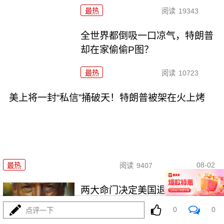
最热
阅读
19343
全世界都倒吸一口凉气，特朗普
却在家偷偷P图？
最热
阅读
10723
美上将一封“私信”捅破天！特朗普被架在火上烤
08-02
最热
阅读
9407
两大命门决定美国退无可退，伊
朗别再幻想了！
0
0
点评一下