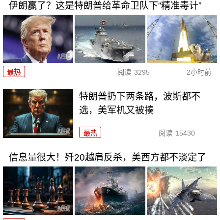
伊朗赢了？这是特朗普给革命卫队下“精准毒计”
最热
阅读
3295
2小时前
特朗普扔下两条路，波斯都不
选，美军机又被揍
最热
阅读
15430
信息量很大！歼20越肩反杀，美西方都不淡定了