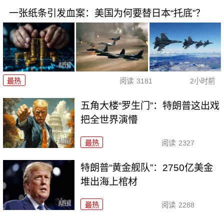
一张纸条引发血案：美国为何要替日本“托底”？
最热
阅读
3181
2小时前
五角大楼“罗生门”：特朗普这出戏
把全世界演懵
最热
阅读
2327
特朗普“黄金舰队”：2750亿美金
堆出海上棺材
最热
阅读
2288