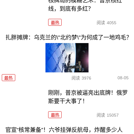
核牌局的模糊艺术：普京核红
线，到底有多红？
最热
阅读
4055
扎胖摊牌：乌克兰的\"北约梦\"为何成了一地鸡毛？
08-05
最热
阅读
3976
刚刚，普京被逼亮出底牌！俄罗
斯要干大事了！
最热
阅读
15057
官宣“核常兼备”！六爷挂弹反航母，炸醒多少人