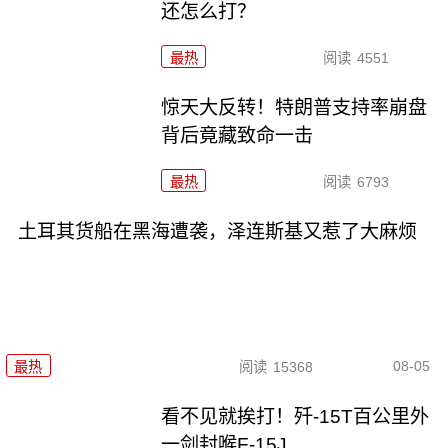
还怎么打？
最热
阅读
4551
惊天大反转！特朗普支持率崩盘
背后竟藏致命一击
最热
阅读
6793
土耳其货船在黑海遭袭，泽连斯基又惹了大麻烦
08-05
最热
阅读
15368
看不见就挨打！歼-15T百公里外
一剑封喉F-15J