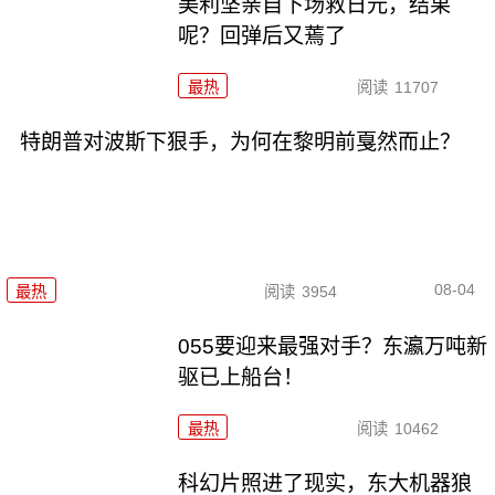
美利坚亲自下场救日元，结果
呢？回弹后又蔫了
最热
阅读
11707
特朗普对波斯下狠手，为何在黎明前戛然而止？
08-04
最热
阅读
3954
055要迎来最强对手？东瀛万吨新
驱已上船台！
最热
阅读
10462
科幻片照进了现实，东大机器狼