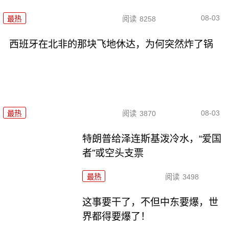
08-03
最热
阅读
8258
西班牙在北非的那块飞地休达，为何突然炸了锅
08-03
最热
阅读
3870
特朗普给泽连斯基泼冷水，“爱国
者”或空头支票
最热
阅读
3498
这事要干了，不但中东要爆，世
界都得要爆了！