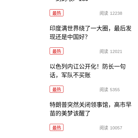
最热
阅读
12238
印度满世界绕了一大圈，最后发
现还是中国好？
最热
阅读
12021
以色列内讧公开化！防长一句
话，军队不买账
最热
阅读
5355
特朗普突然关闭领事馆，高市早
苗的美梦该醒了
最热
阅读
10057