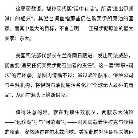
这寥寥数语，堪称现代版“话中有话”。所谓“进出伊朗
港口的船只”，其潜台词直指那些仍在购买伊朗原油的国
家。而其中最大的目标，不言自明——正是伊朗原油的最大
买家：东大。
美国司法部代部长布兰奇同日跟进，发出司法威胁，
扬言要“追究任何买卖伊朗石油者的责任”。这一套“军事+司
法”的连环拳，意图再清晰不过：通过恐吓船东、保险公司
与金融机构，将伊朗石油彻底污名化为“全球无人敢碰的商
品”，从而在源头上掐断供应。
值得注意的是，就在封锁生效前夕，两艘东大油轮
——“远珍湖”号与“河荣海”号——刚刚满载着伊拉克与沙特
的原油，安然通过霍尔木兹海峡。美军此前对伊朗相关航运