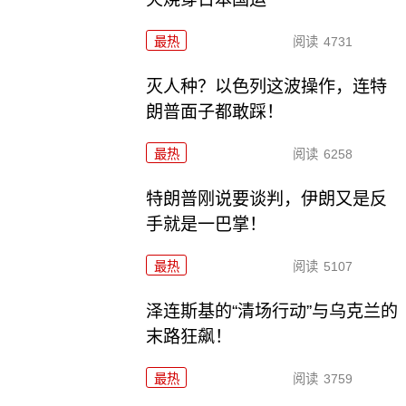
最热
阅读
4731
灭人种？以色列这波操作，连特
朗普面子都敢踩！
最热
阅读
6258
特朗普刚说要谈判，伊朗又是反
手就是一巴掌！
最热
阅读
5107
泽连斯基的“清场行动”与乌克兰的
末路狂飙！
最热
阅读
3759