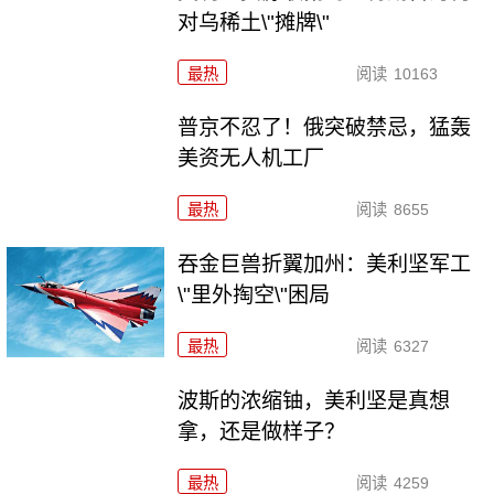
对乌稀土\"摊牌\"
最热
阅读
10163
普京不忍了！俄突破禁忌，猛轰
美资无人机工厂
最热
阅读
8655
吞金巨兽折翼加州：美利坚军工
\"里外掏空\"困局
最热
阅读
6327
波斯的浓缩铀，美利坚是真想
拿，还是做样子？
最热
阅读
4259