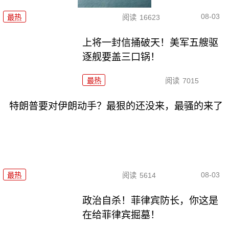
08-03
最热
阅读
16623
上将一封信捅破天！美军五艘驱
逐舰要盖三口锅！
最热
阅读
7015
特朗普要对伊朗动手？最狠的还没来，最骚的来了
08-03
最热
阅读
5614
政治自杀！菲律宾防长，你这是
在给菲律宾掘墓！