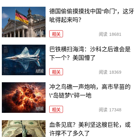
德国偷偷摸摸找中国“命门”，这牙
呲得起来吗？
相关
阅读
18681
巴铁横扫海湾：沙科之后谁会是
下一个？美国懵了
相关
阅读
18369
冲之鸟礁一声炮响，高市早苗的
\"岛链梦\"碎一地
相关
阅读
17348
血条见底？美利坚这艘巨轮，或
许撑不了多久了