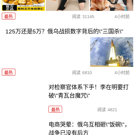
最热
阅读
31145
4小时前
125万还是5万？俄乌战损数字背后的\"三国杀\"
最热
阅读
6810
4小时前
对检察官体系下手！李在明要打
破\"青瓦台魔咒\"
最热
阅读
4821
电商哭晕：俄乌互相砸\"饭碗\"，
战争已没有后方