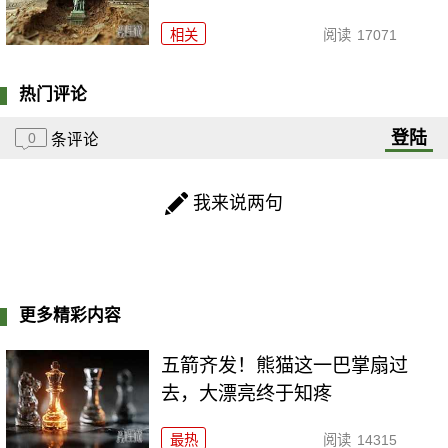
相关
阅读
17071
热门评论
登陆
0
条评论
我来说两句
更多精彩内容
五箭齐发！熊猫这一巴掌扇过
去，大漂亮终于知疼
最热
阅读
14315