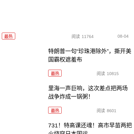
08-04
最热
阅读
11764
特朗普一句“珍珠港除外”，撕开美
国霸权遮羞布
最热
阅读
10815
里海一声巨响，这次差点把两场
战争炸成一锅粥！
最热
阅读
8601
731！特高课还魂！高市早苗两把
火烧穿日本国运