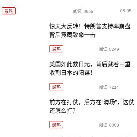
08-05
最热
阅读
8655
惊天大反转！特朗普支持率崩盘
背后竟藏致命一击
最热
阅读
8249
美国如此救日元，背后藏着三重
收割日本的阳谋！
最热
阅读
7214
前方在打仗，后方在“清场”，这仗
还怎么打？
最热
阅读
6003