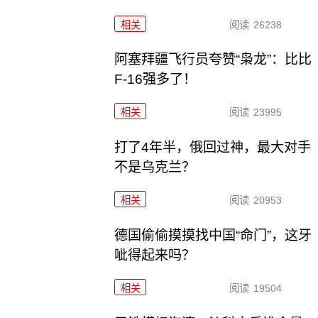
相关
阅读
26238
阿塞拜疆飞行员夸赞“枭龙”：比比
F-16强多了！
相关
阅读
23995
打了4年半，俄回过神，最大对手
不是乌克兰？
相关
阅读
20953
德国偷偷摸摸找中国“命门”，这牙
呲得起来吗？
相关
阅读
19504