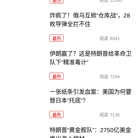
最热
阅读
11383
炸疯了！俄乌互掀“仓库战”，28
枚导弹全拦不住
最热
阅读
8041
伊朗赢了？这是特朗普给革命卫
队下“精准毒计”
最热
阅读
7294
一张纸条引发血案：美国为何要
替日本“托底”？
最热
阅读
7136
特朗普“黄金舰队”：2750亿美金