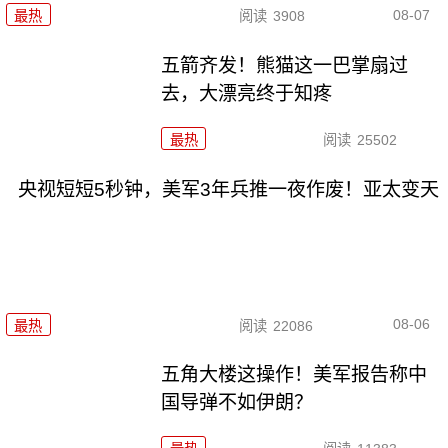
08-07
最热
阅读
3908
五箭齐发！熊猫这一巴掌扇过
去，大漂亮终于知疼
最热
阅读
25502
央视短短5秒钟，美军3年兵推一夜作废！亚太变天
08-06
最热
阅读
22086
五角大楼这操作！美军报告称中
国导弹不如伊朗？