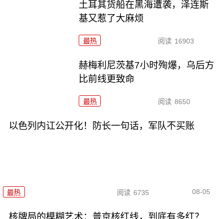
土耳其货船在黑海遭袭，泽连斯
基又惹了大麻烦
最热
阅读
16903
赫梅利尼茨基7小时殉爆，乌后方
比前线更致命
最热
阅读
8650
以色列内讧公开化！防长一句话，军队不买账
08-05
最热
阅读
6735
核牌局的模糊艺术：普京核红线，到底有多红？