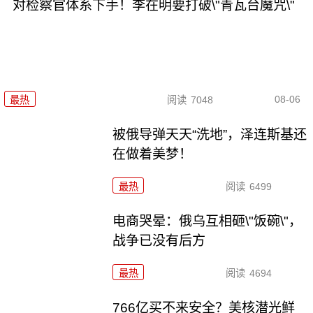
对检察官体系下手！李在明要打破\"青瓦台魔咒\"
08-06
最热
阅读
7048
被俄导弹天天“洗地”，泽连斯基还
在做着美梦！
最热
阅读
6499
电商哭晕：俄乌互相砸\"饭碗\"，
战争已没有后方
最热
阅读
4694
766亿买不来安全？美核潜光鲜