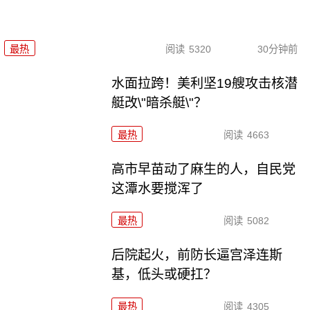
最热
阅读
5320
30分钟前
水面拉跨！美利坚19艘攻击核潜
艇改\"暗杀艇\"？
最热
阅读
4663
高市早苗动了麻生的人，自民党
这潭水要搅浑了
最热
阅读
5082
后院起火，前防长逼宫泽连斯
基，低头或硬扛？
最热
阅读
4305