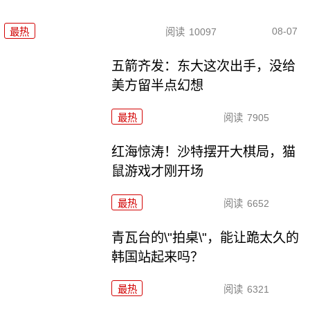
08-07
最热
阅读
10097
五箭齐发：东大这次出手，没给
美方留半点幻想
最热
阅读
7905
红海惊涛！沙特摆开大棋局，猫
鼠游戏才刚开场
最热
阅读
6652
青瓦台的\"拍桌\"，能让跪太久的
韩国站起来吗？
最热
阅读
6321