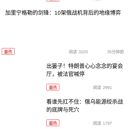
加里宁格勒的剑锋：10架俄战机背后的地缘博弈
最热
阅读
3103
35分钟前
出篓子！特朗普心心念念的宴会
厅，被法官喊停
最热
阅读
2991
看谁先扛不住：俄乌能源绞杀战
的底牌与死穴
最热
阅读
1797