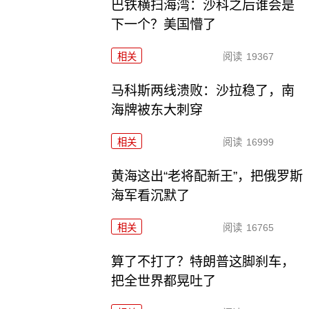
巴铁横扫海湾：沙科之后谁会是
下一个？美国懵了
相关
阅读
19367
马科斯两线溃败：沙拉稳了，南
海牌被东大刺穿
相关
阅读
16999
黄海这出“老将配新王”，把俄罗斯
海军看沉默了
相关
阅读
16765
算了不打了？特朗普这脚刹车，
把全世界都晃吐了