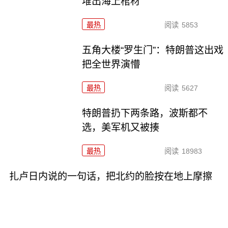
堆出海上棺材
最热
阅读
5853
五角大楼“罗生门”：特朗普这出戏
把全世界演懵
最热
阅读
5627
特朗普扔下两条路，波斯都不
选，美军机又被揍
最热
阅读
18983
扎卢日内说的一句话，把北约的脸按在地上摩擦