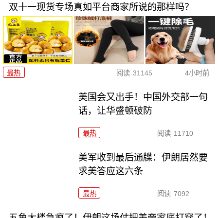
双十一现货专场真如平台商家所说的那样吗？
最热
阅读
31145
4小时前
美国会又出手！中国外交部一句
话，让华盛顿破防
最热
阅读
11710
美军收到最后通牒：伊朗居然要
求美答应这六条
最热
阅读
7092
五角大楼急疯了！伊朗这场仗把美帝家底打穿了！