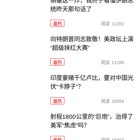
胡塞这一炸，我终于看懂伊朗总
统昨天那句话了
最热
阅读
11282
向特朗普同志致敬！美政坛上演
“超级抹红大赛”
最热
阅读
11286
印度豪赌千亿卢比，要对中国光
伏“卡脖子”？
最热
阅读
10084
射程1800公里的“巨炮”，治得了
美军“焦虑”吗？
最热
阅读
15903