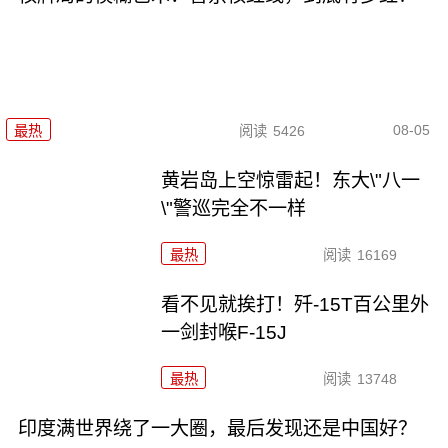
08-05
最热
阅读
5426
黄岩岛上空惊雷起！东大\"八一
\"警巡完全不一样
最热
阅读
16169
看不见就挨打！歼-15T百公里外
一剑封喉F-15J
最热
阅读
13748
印度满世界绕了一大圈，最后发现还是中国好？