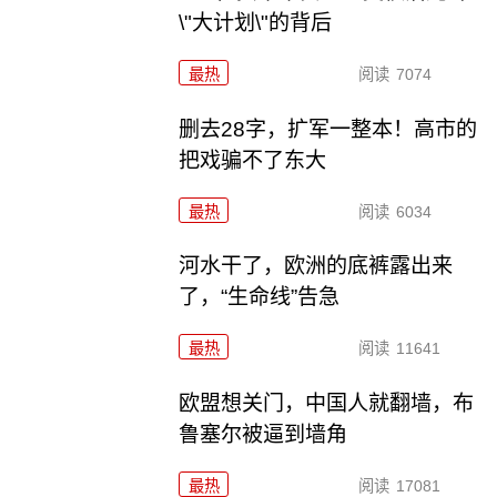
\"大计划\"的背后
最热
阅读
7074
删去28字，扩军一整本！高市的
把戏骗不了东大
最热
阅读
6034
河水干了，欧洲的底裤露出来
了，“生命线”告急
最热
阅读
11641
欧盟想关门，中国人就翻墙，布
鲁塞尔被逼到墙角
最热
阅读
17081