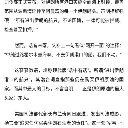
司令部正式宣布，对伊朗所有港口实施全面海上封锁，覆盖
范围从波斯湾延伸至阿曼湾的每一个伊朗码头。声明措辞强
硬：“所有进出伊朗的船只，不论国籍，一律可能被拦截、
检查甚至扣押。”
然而，话音未落，又补上一句看似“网开一面”的注释：
“单纯过路霍尔木兹海峡、不去伊朗港口的船，我们不动。”
这寥寥数语，堪称现代版“话中有话”。所谓“进出伊朗
港口的船只”，其潜台词直指那些仍在购买伊朗原油的国
家。而其中最大的目标，不言自明——正是伊朗原油的最大
买家：东大。
美国司法部代部长布兰奇同日跟进，发出司法威胁，
扬言要“追究任何买卖伊朗石油者的责任”。这一套“军事+司