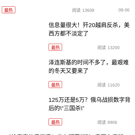
08-06
最热
阅读
13608
信息量很大！歼20越肩反杀，美
西方都不淡定了
最热
阅读
13200
泽连斯基的时间不多了，最艰难
的冬天又要来了
最热
阅读
11620
125万还是5万？俄乌战损数字背
后的\"三国杀\"
最热
阅读
8906