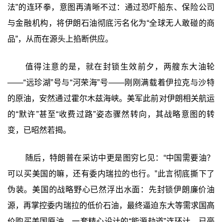
法”的连环拳，意图再清晰不过：通过恐吓船东、保险公司
与金融机构，将伊朗石油彻底污名化为“全球无人敢碰的商
品”，从而在源头上掐断供应。
值得注意的是，就在封锁生效前夕，两艘东大油轮
——“远珍湖”号与“河荣海”号——刚刚满载着伊拉克与沙特
的原油，安然通过霍尔木兹海峡。美军此前对伊朗相关航运
的“默许”甚至“收费过路”姿态骤然转向，其战略意图的转
变，已昭然若揭。
随后，特朗普在采访中更是图穷匕见：“中国需要油？
可以买美国的嘛，还有委内瑞拉的也行。”此言彻底撕下了
伪装。美国的战略野心已然浮出水面：先封锁伊朗廉价油
源，再掌控委内瑞拉的低价石油，最终逼迫东大等需求国高
价购买美国原油。一套精心设计的“能源劫道”连环计，已毫