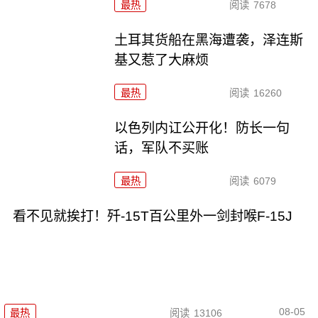
最热
阅读
7678
土耳其货船在黑海遭袭，泽连斯
基又惹了大麻烦
最热
阅读
16260
以色列内讧公开化！防长一句
话，军队不买账
最热
阅读
6079
看不见就挨打！歼-15T百公里外一剑封喉F-15J
08-05
最热
阅读
13106