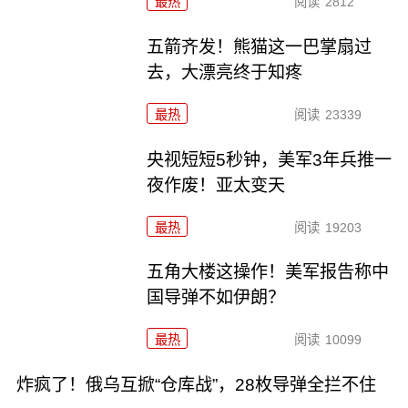
最热
阅读
2812
五箭齐发！熊猫这一巴掌扇过
去，大漂亮终于知疼
最热
阅读
23339
央视短短5秒钟，美军3年兵推一
夜作废！亚太变天
最热
阅读
19203
五角大楼这操作！美军报告称中
国导弹不如伊朗？
最热
阅读
10099
炸疯了！俄乌互掀“仓库战”，28枚导弹全拦不住