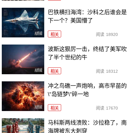
巴铁横扫海湾：沙科之后谁会是
下一个？美国懵了
相关
阅读
18920
波斯这狠厉一击，终结了美军吹
了半个世纪的牛
相关
阅读
18312
冲之鸟礁一声炮响，高市早苗的
\"岛链梦\"碎一地
相关
阅读
17670
马科斯两线溃败：沙拉稳了，南
海牌被东大刺穿