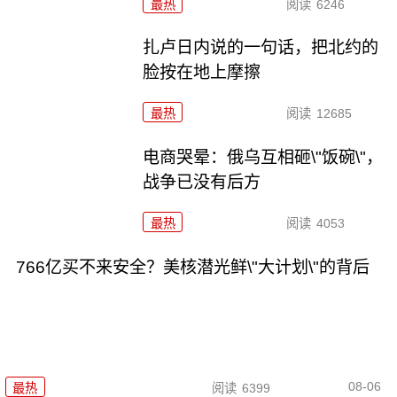
最热
阅读
6246
扎卢日内说的一句话，把北约的
脸按在地上摩擦
最热
阅读
12685
电商哭晕：俄乌互相砸\"饭碗\"，
战争已没有后方
最热
阅读
4053
766亿买不来安全？美核潜光鲜\"大计划\"的背后
08-06
最热
阅读
6399