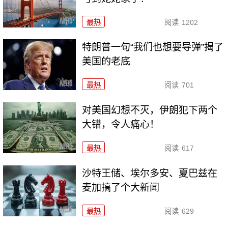
最热
阅读
1202
特朗普一句“我们也想要导弹”揭了
美国的老底
最热
阅读
701
对美国幻想不灭，伊朗犯下两个
大错，令人痛心！
最热
阅读
617
沙特王储、埃尔多安、夏巴兹在
麦加搞了个大新闻
最热
阅读
629