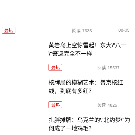
08-05
最热
阅读
7635
黄岩岛上空惊雷起！东大\"八一
\"警巡完全不一样
最热
阅读
15537
核牌局的模糊艺术：普京核红
线，到底有多红？
最热
阅读
4825
扎胖摊牌：乌克兰的\"北约梦\"为
何成了一地鸡毛？