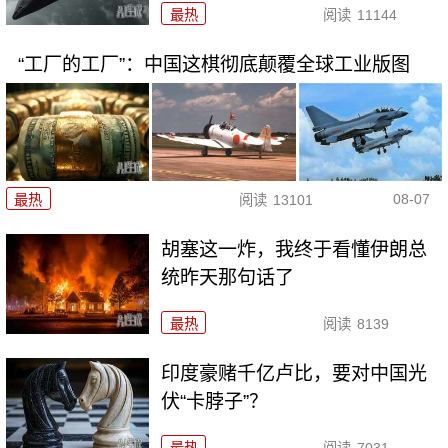
最热
阅读
11144
“工厂的工厂”：中国这棋彻底颠覆全球工业版图
08-07
最热
阅读
13101
胡塞这一炸，我终于看懂伊朗总
统昨天那句话了
最热
阅读
8139
印度豪赌千亿卢比，要对中国光
伏“卡脖子”？
最热
阅读
7031