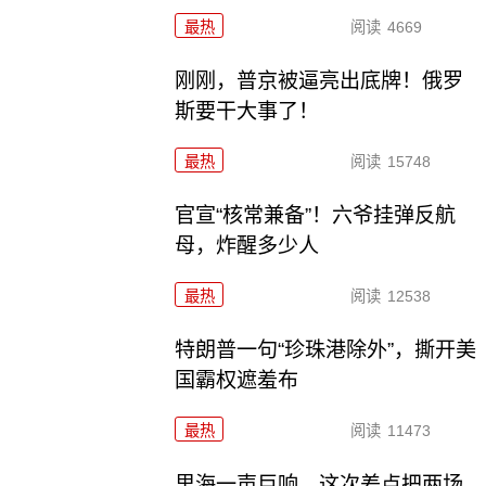
最热
阅读
4669
刚刚，普京被逼亮出底牌！俄罗
斯要干大事了！
最热
阅读
15748
官宣“核常兼备”！六爷挂弹反航
母，炸醒多少人
最热
阅读
12538
特朗普一句“珍珠港除外”，撕开美
国霸权遮羞布
最热
阅读
11473
里海一声巨响，这次差点把两场