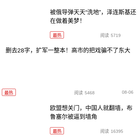
被俄导弹天天“洗地”，泽连斯基还
在做着美梦！
最热
阅读
5719
删去28字，扩军一整本！高市的把戏骗不了东大
08-06
最热
阅读
5468
欧盟想关门，中国人就翻墙，布
鲁塞尔被逼到墙角
最热
阅读
16395