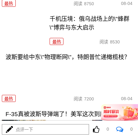
08-04
最热
阅读
8750
千机压境：俄乌战场上的\"蜂群
\"博弈与东大启示
最热
阅读
8530
波斯要给中东\"物理断网\"，特朗普忙递橄榄枝？
08-04
最热
阅读
7200
F-35真被波斯导弹端了！美军这次到底输在哪
0
0
点评一下