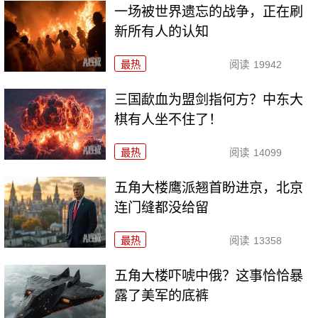
一场被世界遗忘的战争，正在刷
新所有人的认知
最热
阅读
19942
三国歃血为盟剑指何方？中东大
棋有人坐不住了！
最热
阅读
14099
五角大楼鹰派翘首盼进京，北京
连门缝都没给留
最热
阅读
13358
五角大楼吓唬中俄？这事恰恰暴
露了美军的底裤