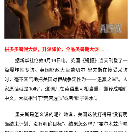
拼多多暑假大促，升温降价，全品类暑期大促 →
据新华社伦敦4月14日电，英国《镜报》当天刊登了一
篇爆炸性专访。英国财政大臣蕾切尔·里夫斯在接受采访
时，毫不客气地把美国对伊战争定性为——“愚蠢之举”。人
家原话就是“folly”，这词儿在英语里可相当重，翻译成咱们
中文，大概相当于“荒唐透顶”或者“脑子进水”。
里夫斯是怎么说的呢？她说，美国这仗打得是“没有明
确结束计划、没有明确目标”。结果怎么样？“霍尔木兹海峡