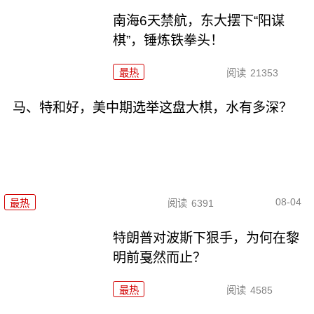
南海6天禁航，东大摆下“阳谋
棋”，锤炼铁拳头！
最热
阅读
21353
马、特和好，美中期选举这盘大棋，水有多深？
08-04
最热
阅读
6391
特朗普对波斯下狠手，为何在黎
明前戛然而止？
最热
阅读
4585