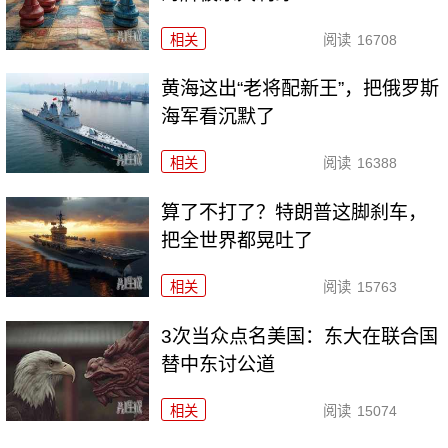
相关
阅读
16708
黄海这出“老将配新王”，把俄罗斯
海军看沉默了
相关
阅读
16388
算了不打了？特朗普这脚刹车，
把全世界都晃吐了
相关
阅读
15763
3次当众点名美国：东大在联合国
替中东讨公道
相关
阅读
15074