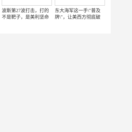
波斯第27波打击，打的
东大海军这一手\"普及
不是靶子，是美利坚命
牌\"，让美西方彻底破
门
防！