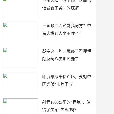
五角大楼吓唬中俄？这事恰
恰暴露了美军的底裤
三国歃血为盟剑指何方？中
东大棋有人坐不住了！
胡塞这一炸，我终于看懂伊
朗总统昨天那句话了
印度豪赌千亿卢比，要对中
国光伏“卡脖子”？
射程1800公里的“巨炮”，治
得了美军“焦虑”吗？