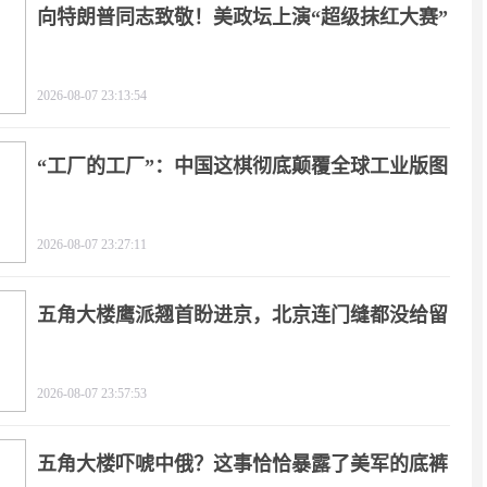
向特朗普同志致敬！美政坛上演“超级抹红大赛”
2026-08-07 23:13:54
“工厂的工厂”：中国这棋彻底颠覆全球工业版图
2026-08-07 23:27:11
五角大楼鹰派翘首盼进京，北京连门缝都没给留
2026-08-07 23:57:53
五角大楼吓唬中俄？这事恰恰暴露了美军的底裤