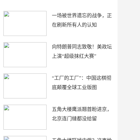
了
裤
一场被世界遗忘的战争，正
在刷新所有人的认知
向特朗普同志致敬！美政坛
上演“超级抹红大赛”
“工厂的工厂”：中国这棋彻
底颠覆全球工业版图
五角大楼鹰派翘首盼进京，
北京连门缝都没给留