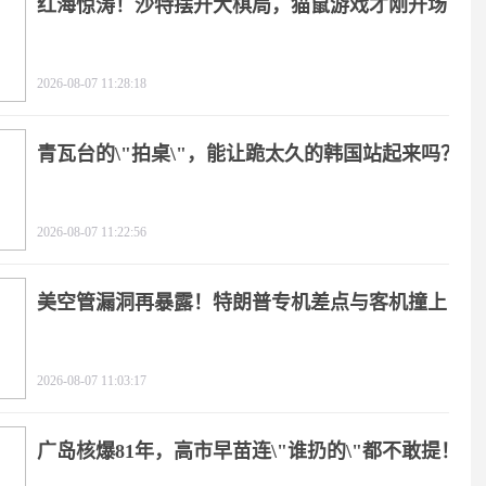
红海惊涛！沙特摆开大棋局，猫鼠游戏才刚开场
2026-08-07 11:28:18
青瓦台的\"拍桌\"，能让跪太久的韩国站起来吗？
2026-08-07 11:22:56
美空管漏洞再暴露！特朗普专机差点与客机撞上
2026-08-07 11:03:17
广岛核爆81年，高市早苗连\"谁扔的\"都不敢提！