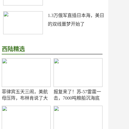
1.3万俄军直插日本海，美日
的双线噩梦开始了
西陆精选
菲律宾五天三闹，美航
报复来了！苏-57雷霆一
母压阵，布林肯说了大
击，7000吨粮船沉海底
实话