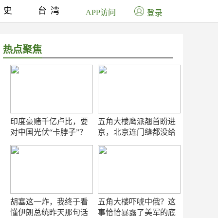
历史
台湾
APP访问
登录
热点聚焦
印度豪赌千亿卢比，要
五角大楼鹰派翘首盼进
对中国光伏“卡脖子”？
京，北京连门缝都没给
留
胡塞这一炸，我终于看
五角大楼吓唬中俄？这
懂伊朗总统昨天那句话
事恰恰暴露了美军的底