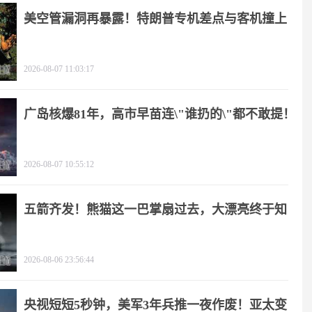
美空管漏洞再暴露！特朗普专机差点与客机撞上
2026-08-07 11:03:17
广岛核爆81年，高市早苗连\"谁扔的\"都不敢提！
2026-08-07 10:55:12
五箭齐发！熊猫这一巴掌扇过去，大漂亮终于知
疼
2026-08-06 23:56:44
央视短短5秒钟，美军3年兵推一夜作废！亚太变