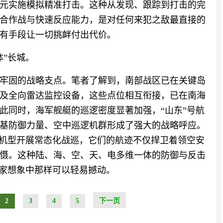
元实施模拟精准打击。这种从发现、跟踪到打击的完
合作战与快速反应能力，是对任何来犯之敌最直接的
有手段让一切挑衅付出代价。
体”长城。
牢固的战略支点。笔者了解到，南部战区已在关键岛
及全向雷达监控设备，这些点位相互衔接，已在南海
此同时，海军舰艇的巡逻密度显著加强，“山东”号航
基防御力量、空中巡逻机群形成了强大的战略呼应。
主力机型开展常态化战巡，它们的航迹不仅捍卫着领空安
慑。这种陆、海、空、天、电多维一体的防御与反击
国家想象中那样可以轻易撼动。
2
3
4
5
下一页