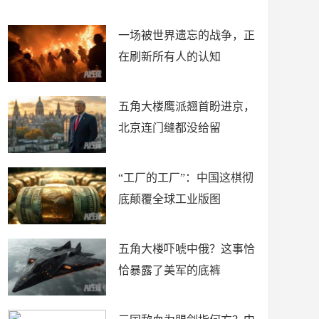
了
裤
一场被世界遗忘的战争，正
在刷新所有人的认知
五角大楼鹰派翘首盼进京，
北京连门缝都没给留
“工厂的工厂”：中国这棋彻
底颠覆全球工业版图
五角大楼吓唬中俄？这事恰
恰暴露了美军的底裤