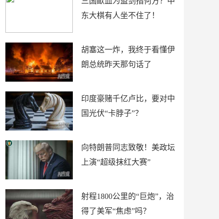
三国歃血为盟剑指何方？中
东大棋有人坐不住了！
胡塞这一炸，我终于看懂伊
朗总统昨天那句话了
印度豪赌千亿卢比，要对中
国光伏“卡脖子”？
向特朗普同志致敬！美政坛
上演“超级抹红大赛”
射程1800公里的“巨炮”，治
得了美军“焦虑”吗？