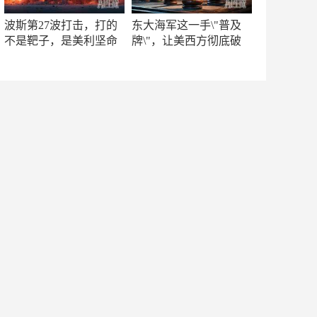
波斯第27波打击，打的
东大海军这一手\"普及
不是靶子，是美利坚命
牌\"，让美西方彻底破
门
防！