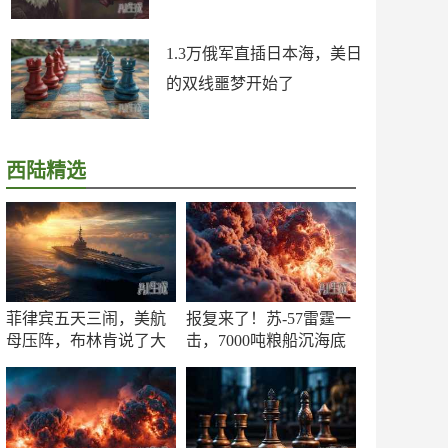
1.3万俄军直插日本海，美日
的双线噩梦开始了
西陆精选
菲律宾五天三闹，美航
报复来了！苏-57雷霆一
母压阵，布林肯说了大
击，7000吨粮船沉海底
实话