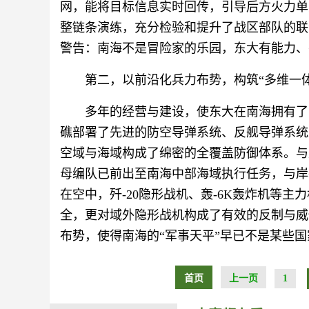
网，能将目标信息实时回传，引导后方火力单
整链条演练，充分检验和提升了战区部队的联
警告：南海不是冒险家的乐园，东大有能力、
第二，以前沿化兵力布势，构筑“多维一
多年的经营与建设，使东大在南海拥有了
礁部署了先进的防空导弹系统、反舰导弹系统
空域与海域构成了绵密的全覆盖防御体系。与
母编队已前出至南海中部海域执行任务，与岸
在空中，歼-20隐形战机、轰-6K轰炸机等
全，更对域外隐形战机构成了有效的反制与威
布势，使得南海的“军事天平”早已不是某些
首页
上一页
1