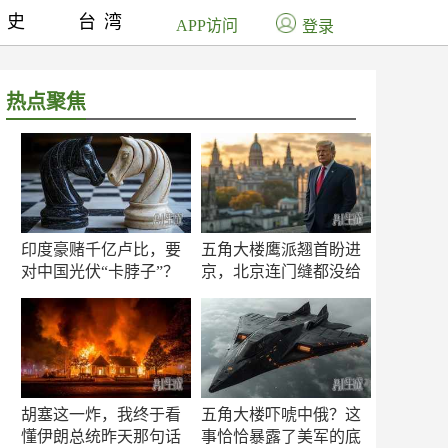
历史
台湾
APP访问
登录
热点聚焦
印度豪赌千亿卢比，要
五角大楼鹰派翘首盼进
对中国光伏“卡脖子”？
京，北京连门缝都没给
留
胡塞这一炸，我终于看
五角大楼吓唬中俄？这
懂伊朗总统昨天那句话
事恰恰暴露了美军的底