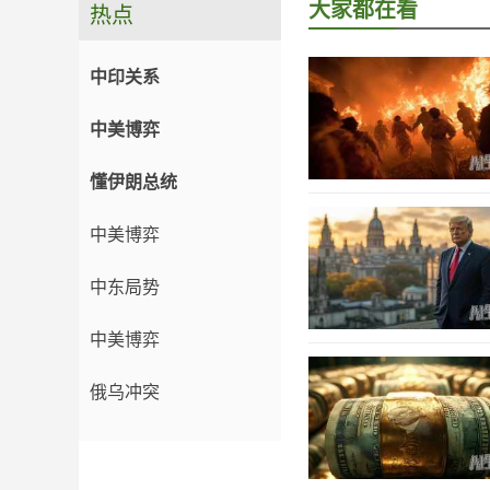
大家都在看
热点
中印关系
中美博弈
懂伊朗总统
中美博弈
中东局势
中美博弈
俄乌冲突