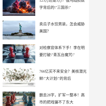
125万还是5万？俄乌战损数
字背后的\"三国杀\"
卖瓜子水饺男装，怎会威胁
美国？
对检察官体系下手！李在明
要打破\"青瓦台魔咒\"
766亿买不来安全？美核潜光
鲜\"大计划\"的背后
删去28字，扩军一整本！高
市的把戏骗不了东大