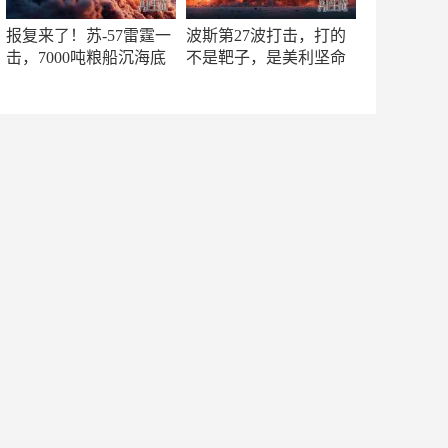
报复来了！苏-57雷霆一
波斯第27波打击，打的
击，7000吨粮船沉海底
不是靶子，是美利坚命
门