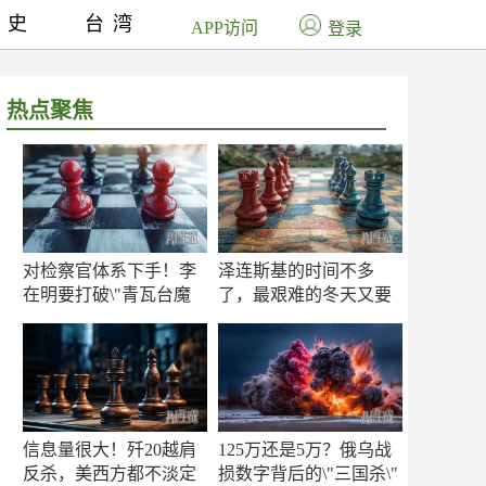
历史
台湾
APP访问
登录
热点聚焦
对检察官体系下手！李
泽连斯基的时间不多
在明要打破\"青瓦台魔
了，最艰难的冬天又要
咒\"
来了
信息量很大！歼20越肩
125万还是5万？俄乌战
反杀，美西方都不淡定
损数字背后的\"三国杀\"