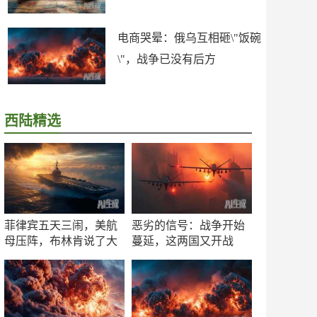
电商哭晕：俄乌互相砸\"饭碗
\"，战争已没有后方
西陆精选
菲律宾五天三闹，美航
恶劣的信号：战争开始
母压阵，布林肯说了大
蔓延，这两国又开战
实话
了！