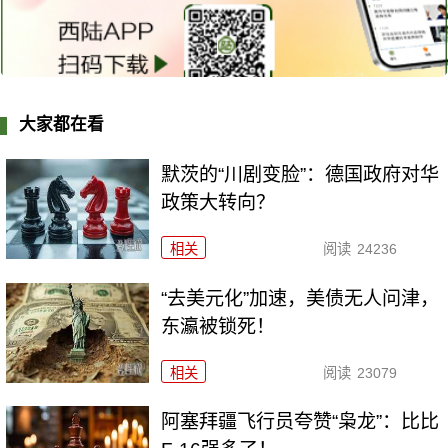
大家都在看
默茨的“川剧变脸”：德国政府对华
政策大转向？
相关
阅读
24236
“去美元化”加速，美债无人问津，
东瀛被锁死！
相关
阅读
23079
阿塞拜疆飞行员夸赞“枭龙”：比比