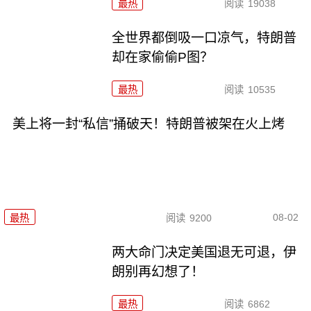
最热
阅读
19038
全世界都倒吸一口凉气，特朗普
却在家偷偷P图？
最热
阅读
10535
美上将一封“私信”捅破天！特朗普被架在火上烤
08-02
最热
阅读
9200
两大命门决定美国退无可退，伊
朗别再幻想了！
最热
阅读
6862