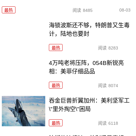
08-03
最热
阅读
8485
海锁波斯还不够，特朗普又生毒
计，陆地也要封
最热
阅读
8283
4万吨老将压阵，054B新锐亮
相：美菲仔细品品
最热
阅读
8074
吞金巨兽折翼加州：美利坚军工
\"里外掏空\"困局
最热
阅读
6118