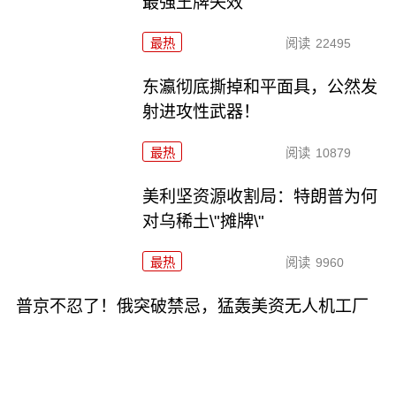
最强王牌失效
最热
阅读
22495
东瀛彻底撕掉和平面具，公然发
射进攻性武器！
最热
阅读
10879
美利坚资源收割局：特朗普为何
对乌稀土\"摊牌\"
最热
阅读
9960
普京不忍了！俄突破禁忌，猛轰美资无人机工厂