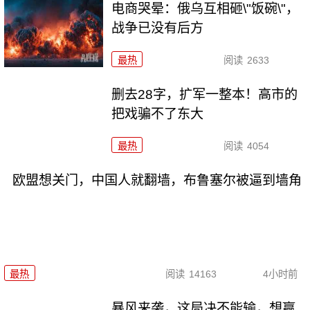
电商哭晕：俄乌互相砸\"饭碗\"，
战争已没有后方
最热
阅读
2633
删去28字，扩军一整本！高市的
把戏骗不了东大
最热
阅读
4054
欧盟想关门，中国人就翻墙，布鲁塞尔被逼到墙角
最热
阅读
14163
4小时前
暴风来袭，这局决不能输，想赢