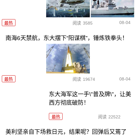
08-04
最热
阅读
3585
南海6天禁航，东大摆下“阳谋棋”，锤炼铁拳头！
08-04
最热
阅读
19674
东大海军这一手\"普及牌\"，让美
西方彻底破防！
最热
阅读
22522
美利坚亲自下场救日元，结果呢？回弹后又蔫了