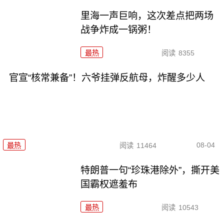
里海一声巨响，这次差点把两场
战争炸成一锅粥！
最热
阅读
8355
官宣“核常兼备”！六爷挂弹反航母，炸醒多少人
08-04
最热
阅读
11464
特朗普一句“珍珠港除外”，撕开美
国霸权遮羞布
最热
阅读
10543