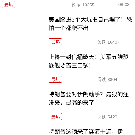
08-03
最热
阅读
10255
美国踏进3个大坑把自己埋了！恐
怕一个都爬不出
最热
阅读
16407
上将一封信捅破天！美军五艘驱
逐舰要盖三口锅！
最热
阅读
6804
特朗普要对伊朗动手？最狠的还
没来，最骚的来了
最热
阅读
5420
特朗普这狼来了连演十遍，伊