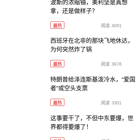
波斯的浓缩铀，美利坚是真想
拿，还是做样子？
最热
阅读
4091
西班牙在北非的那块飞地休达，
为何突然炸了锅
最热
阅读
3678
特朗普给泽连斯基泼冷水，“爱国
者”或空头支票
最热
阅读
3301
这事要干了，不但中东要爆，世
界都得要爆了！