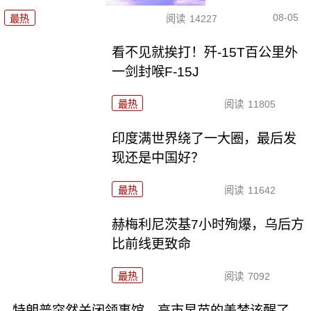
08-05
最热
阅读
14227
看不见就挨打！歼-15T百公里外
一剑封喉F-15J
最热
阅读
11805
印度满世界绕了一大圈，最后发
现还是中国好？
最热
阅读
11642
赫梅利尼茨基7小时殉爆，乌后方
比前线更致命
最热
阅读
7092
特朗普突然关闭领事馆，高市早苗的美梦该醒了