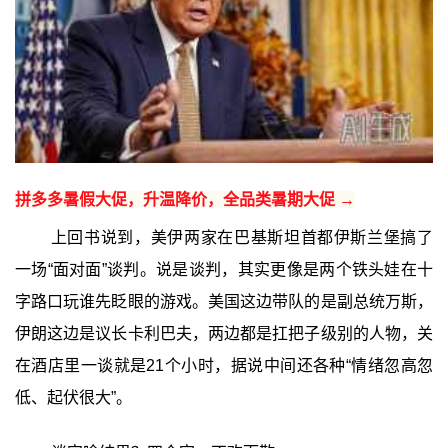
拼多多暑假大促，升温降价，全品类暑期大促 →
上回书说到，美伊两家在巴基斯坦首都伊斯兰堡搞了
一场“面对面”谈判。说是谈判，其实更像是两个铁头娃在十
字路口玩谁先眨眼的游戏。美国这边带队的是副总统万斯，
伊朗这边是议长卡利巴夫，两边都是扛把子级别的人物，关
在酒店里一谈就是21个小时，据说中间还各种“情绪忽高忽
低、起伏很大”。