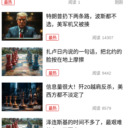
最热
阅读
1
刚刚
特朗普扔下两条路，波斯都不
选，美军机又被揍
最热
阅读
14307
扎卢日内说的一句话，把北约的
脸按在地上摩擦
最热
阅读
9442
信息量很大！歼20越肩反杀，美
西方都不淡定了
最热
阅读
8579
泽连斯基的时间不多了，最艰难