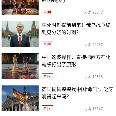
F-16强多了！
相关
阅读
23047
生死时刻提前到来！俄乌战争终
到见分晓的时刻？
相关
阅读
22287
中国这波操作，直接把西方石化
霸权打出了原形
相关
阅读
19818
德国偷偷摸摸找中国“命门”，这牙
呲得起来吗？
相关
阅读
18547