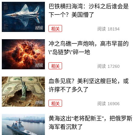
巴铁横扫海湾：沙科之后谁会是
下一个？美国懵了
相关
阅读
18194
冲之鸟礁一声炮响，高市早苗的
\"岛链梦\"碎一地
相关
阅读
17260
血条见底？美利坚这艘巨轮，或
许撑不了多久了
相关
阅读
16906
黄海这出“老将配新王”，把俄罗斯
海军看沉默了