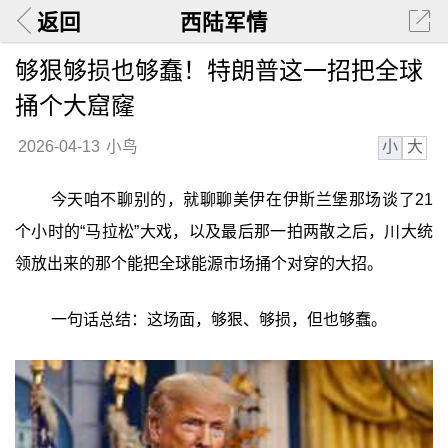
返回
西陆军情
够狠够损也够蠢！特朗普这一招把全球
捅个大窟窿
小
大
2026-04-13
小鸟
今天咱不聊别的，就聊聊美伊在伊斯兰堡那场谈了21
个小时的“马拉松”大戏，以及最后那一拍两散之后，川大统
领放出来的那个能把全球能源市场捅个对穿的大招。
一句话总结：这场面，够狠、够损，但也够蠢。