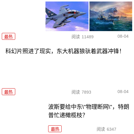
08-04
最热
阅读
11489
科幻片照进了现实，东大机器狼驮着武器冲锋！
08-04
最热
阅读
7893
波斯要给中东\"物理断网\"，特朗
普忙递橄榄枝？
最热
阅读
6347