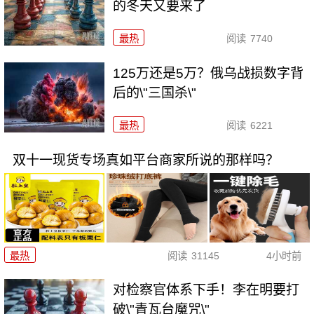
的冬天又要来了
最热
阅读
7740
125万还是5万？俄乌战损数字背
后的\"三国杀\"
最热
阅读
6221
双十一现货专场真如平台商家所说的那样吗？
最热
阅读
31145
4小时前
对检察官体系下手！李在明要打
破\"青瓦台魔咒\"