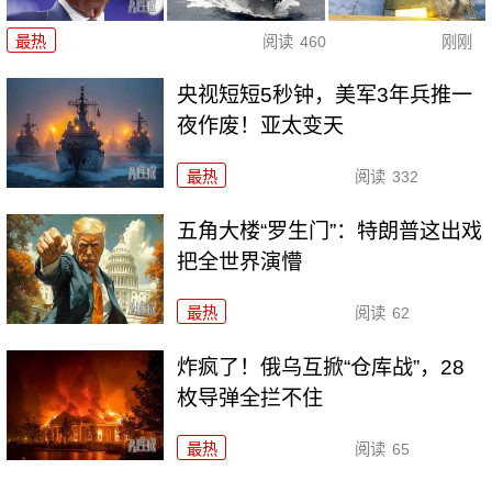
最热
阅读
460
刚刚
央视短短5秒钟，美军3年兵推一
夜作废！亚太变天
最热
阅读
332
五角大楼“罗生门”：特朗普这出戏
把全世界演懵
最热
阅读
62
炸疯了！俄乌互掀“仓库战”，28
枚导弹全拦不住
最热
阅读
65