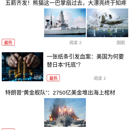
五箭齐发！熊猫这一巴掌扇过去，大漂亮终于知疼
最热
阅读
2
刚刚
一张纸条引发血案：美国为何要
替日本“托底”？
最热
阅读
2
特朗普“黄金舰队”：2750亿美金堆出海上棺材