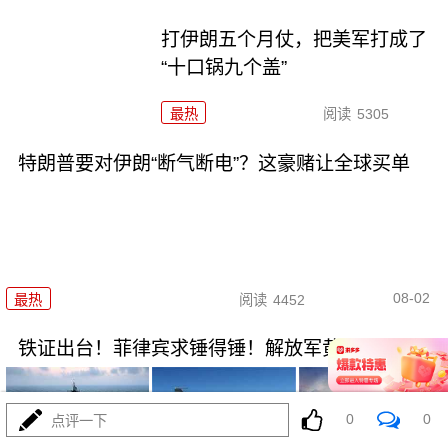
打伊朗五个月仗，把美军打成了
“十口锅九个盖”
最热
阅读
5305
特朗普要对伊朗“断气断电”？这豪赌让全球买单
08-02
最热
阅读
4452
铁证出台！菲律宾求锤得锤！解放军黄岩岛亮剑
0
0
点评一下