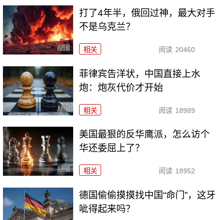
打了4年半，俄回过神，最大对手
不是乌克兰？
相关
阅读
20460
菲律宾告洋状，中国直接上水
炮：炮灰代价才开始
相关
阅读
18989
美国最狠的反华鹰派，怎么访个
华还委屈上了？
相关
阅读
18952
德国偷偷摸摸找中国“命门”，这牙
呲得起来吗？