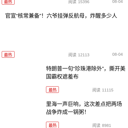
08-04
最热
阅读
15396
官宣“核常兼备”！六爷挂弹反航母，炸醒多少人
08-04
最热
阅读
12113
特朗普一句“珍珠港除外”，撕开美
国霸权遮羞布
最热
阅读
11115
里海一声巨响，这次差点把两场
战争炸成一锅粥！
最热
阅读
8981