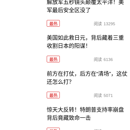
解放军五秒镜头颠覆太平洋！美
军最后安全区没了
最热
阅读
13295
美国如此救日元，背后藏着三重
收割日本的阳谋！
最热
阅读
6136
前方在打仗，后方在“清场”，这仗
还怎么打？
最热
阅读
5071
惊天大反转！特朗普支持率崩盘
背后竟藏致命一击