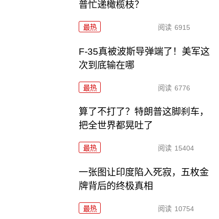
普忙递橄榄枝？
最热
阅读
6915
F-35真被波斯导弹端了！美军这
次到底输在哪
最热
阅读
6776
算了不打了？特朗普这脚刹车，
把全世界都晃吐了
最热
阅读
15404
一张图让印度陷入死寂，五枚金
牌背后的终极真相
最热
阅读
10754