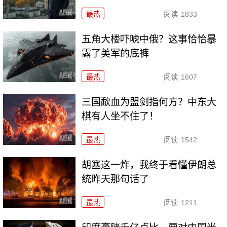
最热
阅读
1833
五角大楼吓唬中俄？这事恰恰暴
露了美军的底裤
最热
阅读
1607
三国歃血为盟剑指何方？中东大
棋有人坐不住了！
最热
阅读
1542
胡塞这一炸，我终于看懂伊朗总
统昨天那句话了
最热
阅读
1211