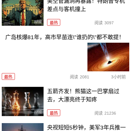
美空管漏洞再暴露！特朗普专机
差点与客机撞上
最热
阅读
3097
广岛核爆81年，高市早苗连\"谁扔的\"都不敢提！
最热
阅读
2081
3小时前
五箭齐发！熊猫这一巴掌扇过
去，大漂亮终于知疼
最热
阅读
21236
央视短短5秒钟，美军3年兵推一