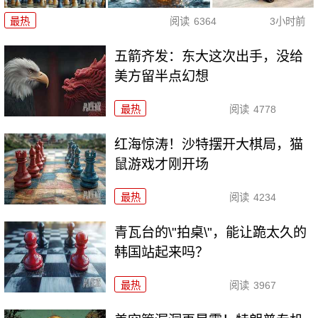
最热
阅读
6364
3小时前
五箭齐发：东大这次出手，没给
美方留半点幻想
最热
阅读
4778
红海惊涛！沙特摆开大棋局，猫
鼠游戏才刚开场
最热
阅读
4234
青瓦台的\"拍桌\"，能让跪太久的
韩国站起来吗？
最热
阅读
3967