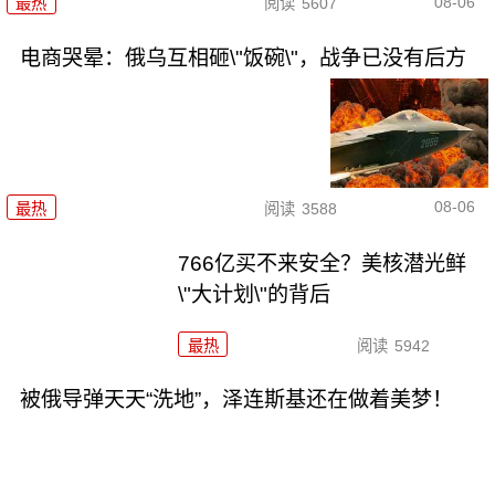
08-06
最热
阅读
5607
电商哭晕：俄乌互相砸\"饭碗\"，战争已没有后方
08-06
最热
阅读
3588
766亿买不来安全？美核潜光鲜
\"大计划\"的背后
最热
阅读
5942
被俄导弹天天“洗地”，泽连斯基还在做着美梦！