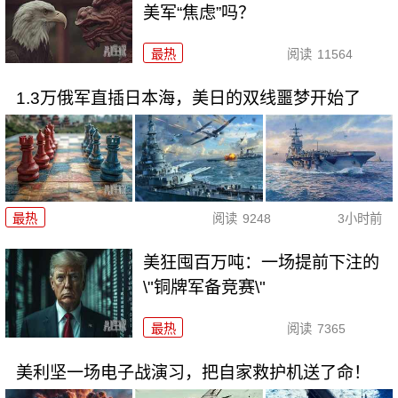
美军“焦虑”吗？
最热
阅读
11564
1.3万俄军直插日本海，美日的双线噩梦开始了
最热
阅读
9248
3小时前
美狂囤百万吨：一场提前下注的
\"铜牌军备竞赛\"
最热
阅读
7365
美利坚一场电子战演习，把自家救护机送了命！