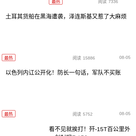
最热
阅读
7336
土耳其货船在黑海遭袭，泽连斯基又惹了大麻烦
08-05
最热
阅读
15886
以色列内讧公开化！防长一句话，军队不买账
08-05
最热
阅读
5752
看不见就挨打！歼-15T百公里外