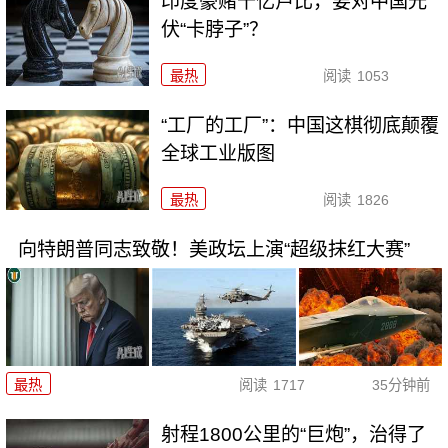
印度豪赌千亿卢比，要对中国光
伏“卡脖子”？
最热
阅读
1053
“工厂的工厂”：中国这棋彻底颠覆
全球工业版图
最热
阅读
1826
向特朗普同志致敬！美政坛上演“超级抹红大赛”
最热
阅读
1717
35分钟前
射程1800公里的“巨炮”，治得了