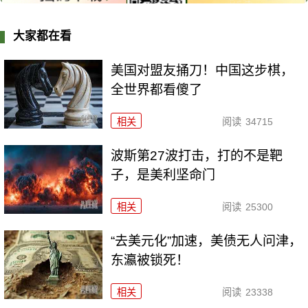
大家都在看
美国对盟友捅刀！中国这步棋，
全世界都看傻了
相关
阅读
34715
波斯第27波打击，打的不是靶
子，是美利坚命门
相关
阅读
25300
“去美元化”加速，美债无人问津，
东瀛被锁死！
相关
阅读
23338