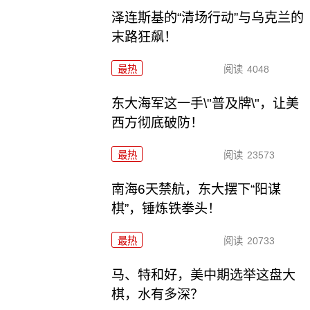
泽连斯基的“清场行动”与乌克兰的
末路狂飙！
最热
阅读
4048
东大海军这一手\"普及牌\"，让美
西方彻底破防！
最热
阅读
23573
南海6天禁航，东大摆下“阳谋
棋”，锤炼铁拳头！
最热
阅读
20733
马、特和好，美中期选举这盘大
棋，水有多深？