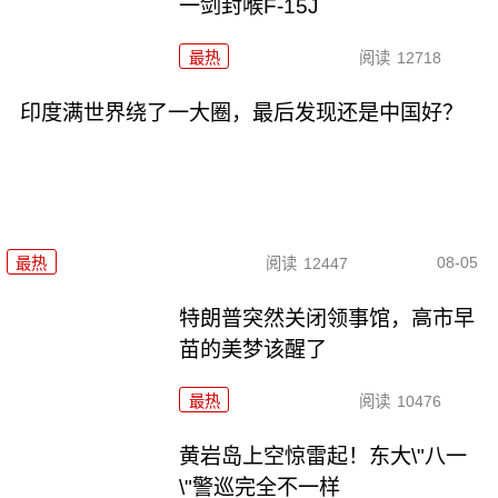
一剑封喉F-15J
最热
阅读
12718
印度满世界绕了一大圈，最后发现还是中国好？
08-05
最热
阅读
12447
特朗普突然关闭领事馆，高市早
苗的美梦该醒了
最热
阅读
10476
黄岩岛上空惊雷起！东大\"八一
\"警巡完全不一样