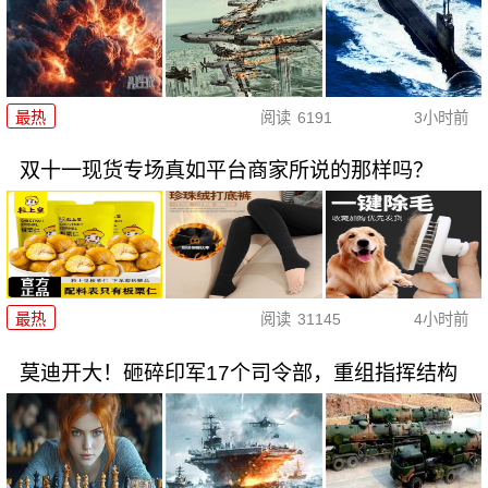
最热
阅读
6191
3小时前
双十一现货专场真如平台商家所说的那样吗？
最热
阅读
31145
4小时前
莫迪开大！砸碎印军17个司令部，重组指挥结构