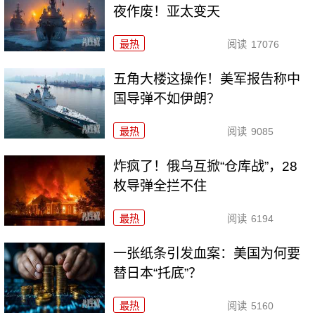
夜作废！亚太变天
最热
阅读
17076
五角大楼这操作！美军报告称中
国导弹不如伊朗？
最热
阅读
9085
炸疯了！俄乌互掀“仓库战”，28
枚导弹全拦不住
最热
阅读
6194
一张纸条引发血案：美国为何要
替日本“托底”？
最热
阅读
5160