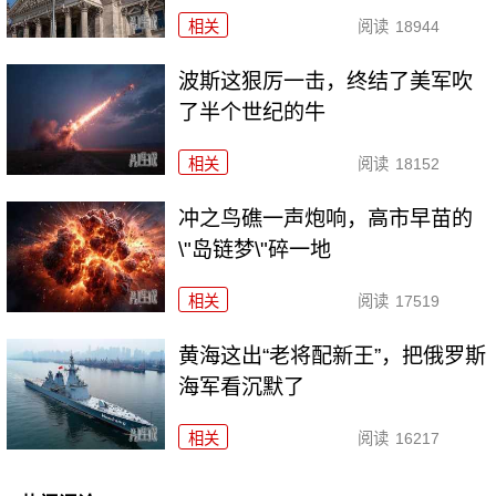
相关
阅读
18944
波斯这狠厉一击，终结了美军吹
了半个世纪的牛
相关
阅读
18152
冲之鸟礁一声炮响，高市早苗的
\"岛链梦\"碎一地
相关
阅读
17519
黄海这出“老将配新王”，把俄罗斯
海军看沉默了
相关
阅读
16217