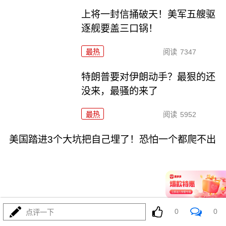
上将一封信捅破天！美军五艘驱
逐舰要盖三口锅！
最热
阅读
7347
特朗普要对伊朗动手？最狠的还
没来，最骚的来了
最热
阅读
5952
美国踏进3个大坑把自己埋了！恐怕一个都爬不出
08-03
最热
阅读
17254
0
0
点评一下