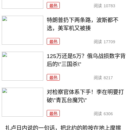
最热
阅读
10783
特朗普扔下两条路，波斯都不
选，美军机又被揍
最热
阅读
17709
125万还是5万？俄乌战损数字背
后的\"三国杀\"
最热
阅读
8217
对检察官体系下手！李在明要打
破\"青瓦台魔咒\"
最热
阅读
6306
扎卢日内说的一句话，把北约的脸按在地上摩擦