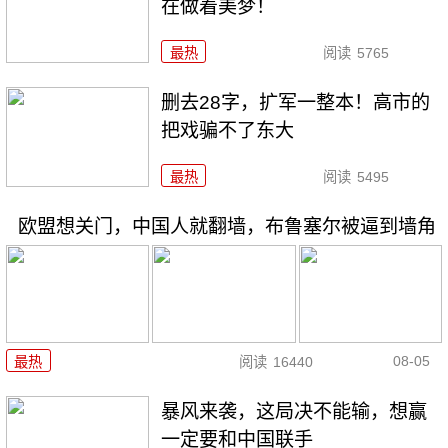
在做着美梦！
最热
阅读
5765
删去28字，扩军一整本！高市的
把戏骗不了东大
最热
阅读
5495
欧盟想关门，中国人就翻墙，布鲁塞尔被逼到墙角
08-05
最热
阅读
16440
暴风来袭，这局决不能输，想赢
一定要和中国联手