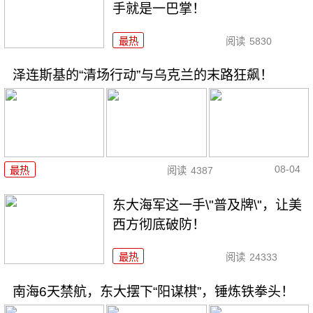
手就是一巴掌！
最热
阅读
5830
泽连斯基的“清场行动”与乌克兰的末路狂飙！
08-04
最热
阅读
4387
东大海军这一手\"普及牌\"，让美
西方彻底破防！
最热
阅读
24333
南海6天禁航，东大摆下“阳谋棋”，锤炼铁拳头！