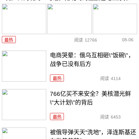
08-06
最热
阅读
12766
电商哭晕：俄乌互相砸\"饭碗\"，
战争已没有后方
最热
阅读
4114
766亿买不来安全？美核潜光鲜
\"大计划\"的背后
最热
阅读
6453
被俄导弹天天“洗地”，泽连斯基还