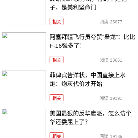
子，是美利坚命门
相关
阅读
25677
阿塞拜疆飞行员夸赞“枭龙”：比比
F-16强多了！
相关
阅读
23661
菲律宾告洋状，中国直接上水
炮：炮灰代价才开始
相关
阅读
19191
美国最狠的反华鹰派，怎么访个
华还委屈上了？
相关
阅读
19135