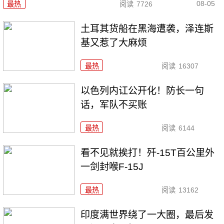
08-05
最热
阅读
7726
土耳其货船在黑海遭袭，泽连斯
基又惹了大麻烦
最热
阅读
16307
以色列内讧公开化！防长一句
话，军队不买账
最热
阅读
6144
看不见就挨打！歼-15T百公里外
一剑封喉F-15J
最热
阅读
13162
印度满世界绕了一大圈，最后发