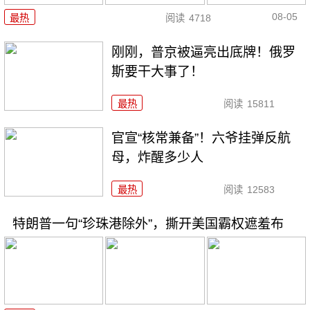
08-05
最热
阅读
4718
刚刚，普京被逼亮出底牌！俄罗
斯要干大事了！
最热
阅读
15811
官宣“核常兼备”！六爷挂弹反航
母，炸醒多少人
最热
阅读
12583
特朗普一句“珍珠港除外”，撕开美国霸权遮羞布