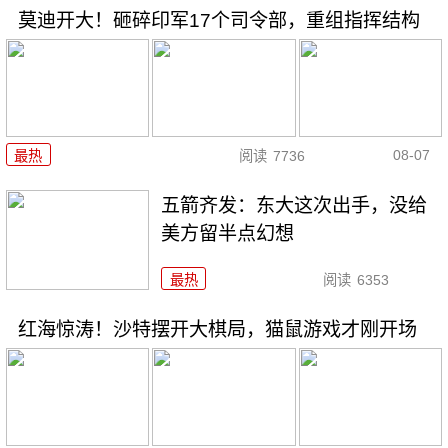
莫迪开大！砸碎印军17个司令部，重组指挥结构
08-07
最热
阅读
7736
五箭齐发：东大这次出手，没给
美方留半点幻想
最热
阅读
6353
红海惊涛！沙特摆开大棋局，猫鼠游戏才刚开场