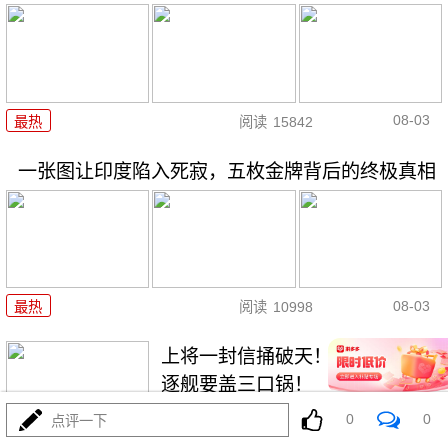
08-03
最热
阅读
15842
一张图让印度陷入死寂，五枚金牌背后的终极真相
08-03
最热
阅读
10998
上将一封信捅破天！美军五艘驱
逐舰要盖三口锅！
0
0
点评一下
最热
阅读
7647