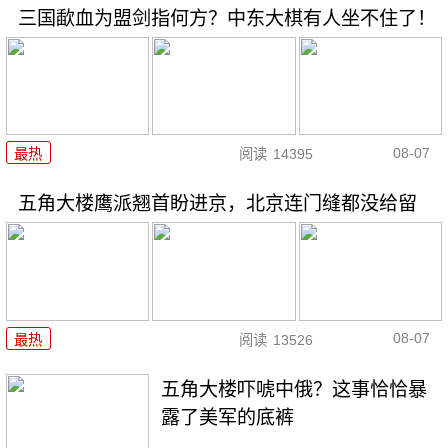
三国歃血为盟剑指何方？中东大棋有人坐不住了！
08-07
最热
阅读
14395
五角大楼鹰派翘首盼进京，北京连门缝都没给留
08-07
最热
阅读
13526
五角大楼吓唬中俄？这事恰恰暴
露了美军的底裤