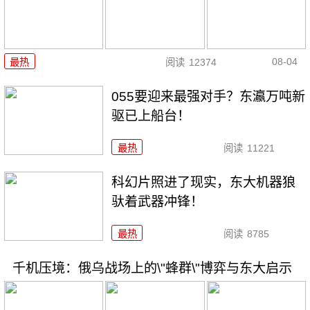
08-04
最热
阅读
12374
055要迎来最强对手？东瀛万吨新
驱已上船台！
最热
阅读
11221
科幻片照进了现实，东大机器狼
驮着武器冲锋！
最热
阅读
8785
千机压境：俄乌战场上的\"蜂群\"博弈与东大启示