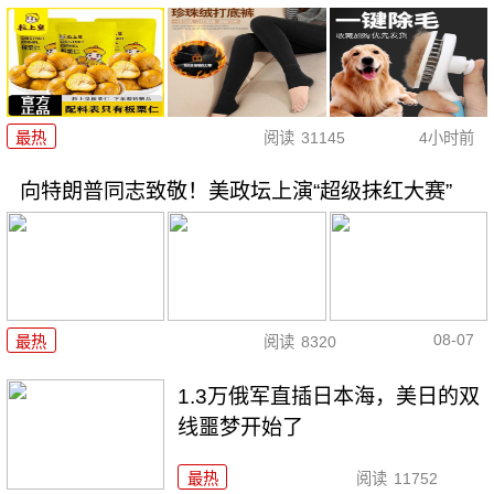
最热
阅读
31145
4小时前
向特朗普同志致敬！美政坛上演“超级抹红大赛”
08-07
最热
阅读
8320
1.3万俄军直插日本海，美日的双
线噩梦开始了
最热
阅读
11752