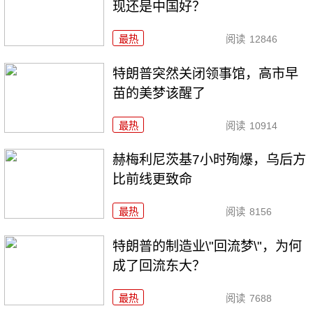
现还是中国好？
最热
阅读
12846
特朗普突然关闭领事馆，高市早
苗的美梦该醒了
最热
阅读
10914
赫梅利尼茨基7小时殉爆，乌后方
比前线更致命
最热
阅读
8156
特朗普的制造业\"回流梦\"，为何
成了回流东大？
最热
阅读
7688