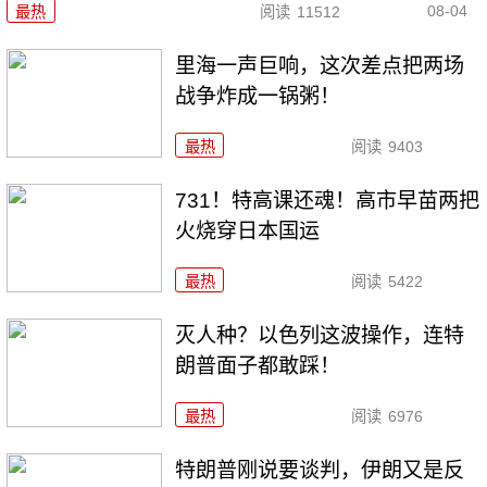
08-04
最热
阅读
11512
里海一声巨响，这次差点把两场
战争炸成一锅粥！
最热
阅读
9403
731！特高课还魂！高市早苗两把
火烧穿日本国运
最热
阅读
5422
灭人种？以色列这波操作，连特
朗普面子都敢踩！
最热
阅读
6976
特朗普刚说要谈判，伊朗又是反