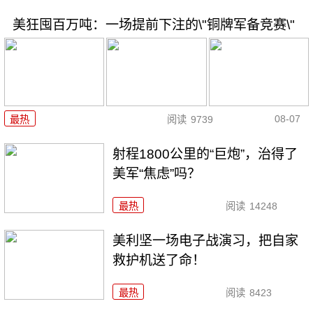
美狂囤百万吨：一场提前下注的\"铜牌军备竞赛\"
08-07
最热
阅读
9739
射程1800公里的“巨炮”，治得了
美军“焦虑”吗？
最热
阅读
14248
美利坚一场电子战演习，把自家
救护机送了命！
最热
阅读
8423