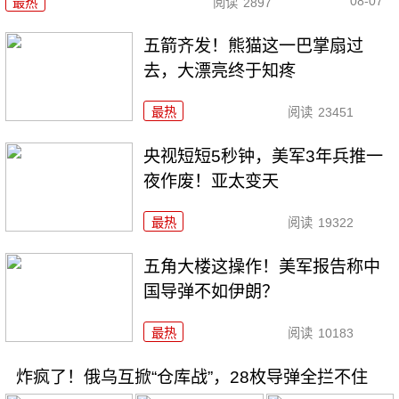
08-07
最热
阅读
2897
五箭齐发！熊猫这一巴掌扇过
去，大漂亮终于知疼
最热
阅读
23451
央视短短5秒钟，美军3年兵推一
夜作废！亚太变天
最热
阅读
19322
五角大楼这操作！美军报告称中
国导弹不如伊朗？
最热
阅读
10183
炸疯了！俄乌互掀“仓库战”，28枚导弹全拦不住