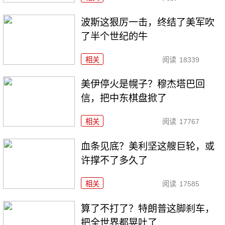
波斯这狠厉一击，终结了美军吹
了半个世纪的牛
相关
阅读
18339
美伊停火是幌子？穆杰塔巴回
信，把中东棋盘掀了
相关
阅读
17767
血条见底？美利坚这艘巨轮，或
许撑不了多久了
相关
阅读
17585
算了不打了？特朗普这脚刹车，
把全世界都晃吐了