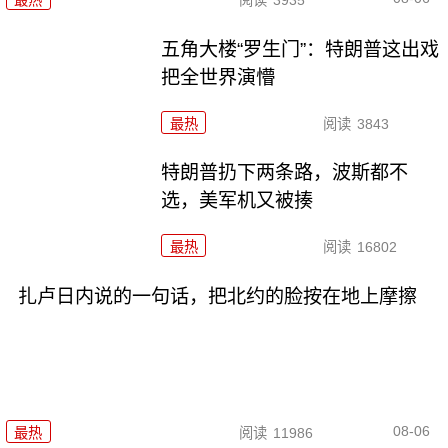
五角大楼“罗生门”：特朗普这出戏
把全世界演懵
最热
阅读
3843
特朗普扔下两条路，波斯都不
选，美军机又被揍
最热
阅读
16802
扎卢日内说的一句话，把北约的脸按在地上摩擦
08-06
最热
阅读
11986