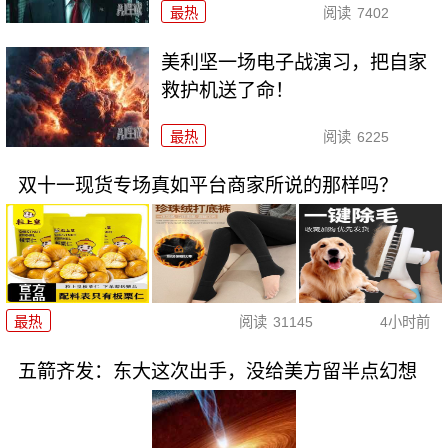
最热
阅读
7402
美利坚一场电子战演习，把自家
救护机送了命！
最热
阅读
6225
双十一现货专场真如平台商家所说的那样吗？
最热
阅读
31145
4小时前
五箭齐发：东大这次出手，没给美方留半点幻想