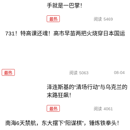
手就是一巴掌！
最热
阅读
5469
731！特高课还魂！高市早苗两把火烧穿日本国运
08-04
最热
阅读
5063
泽连斯基的“清场行动”与乌克兰的
末路狂飙！
最热
阅读
4061
南海6天禁航，东大摆下“阳谋棋”，锤炼铁拳头！