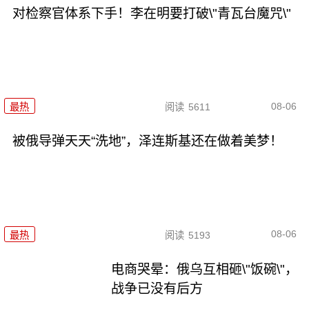
对检察官体系下手！李在明要打破\"青瓦台魔咒\"
08-06
最热
阅读
5611
被俄导弹天天“洗地”，泽连斯基还在做着美梦！
08-06
最热
阅读
5193
电商哭晕：俄乌互相砸\"饭碗\"，
战争已没有后方