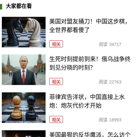
大家都在看
美国对盟友捅刀！中国这步棋，
全世界都看傻了
相关
阅读
34717
生死时刻提前到来！俄乌战争终
到见分晓的时刻？
相关
阅读
22763
菲律宾告洋状，中国直接上水
炮：炮灰代价才开始
相关
阅读
18993
美国最狠的反华鹰派，怎么访个