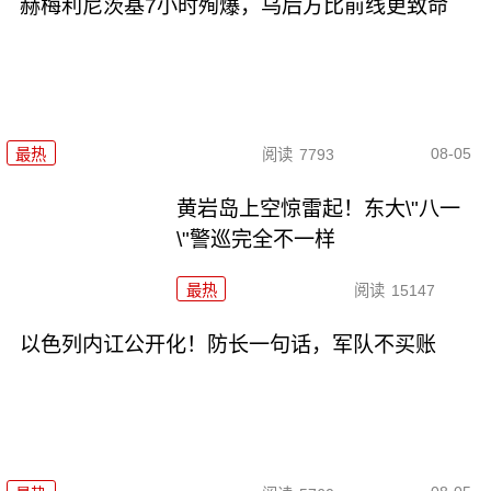
赫梅利尼茨基7小时殉爆，乌后方比前线更致命
08-05
最热
阅读
7793
黄岩岛上空惊雷起！东大\"八一
\"警巡完全不一样
最热
阅读
15147
以色列内讧公开化！防长一句话，军队不买账