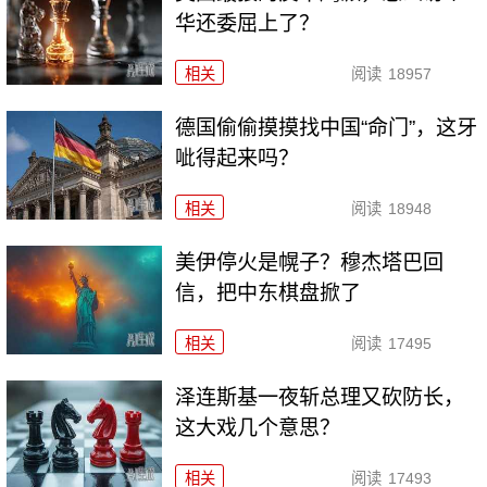
华还委屈上了？
相关
阅读
18957
德国偷偷摸摸找中国“命门”，这牙
呲得起来吗？
相关
阅读
18948
美伊停火是幌子？穆杰塔巴回
信，把中东棋盘掀了
相关
阅读
17495
泽连斯基一夜斩总理又砍防长，
这大戏几个意思？
相关
阅读
17493