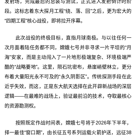
发射场，完成最后的总装与测试，正式进入发射倒计时阶
段。这标志着东大探月工程“绕、落、回”之后，更为宏大的
“四期工程”核心战役，即将拉开序幕。
此次战役的终极目标，直指月球南极。与以往任何一
次月面着陆任务都不同，嫦娥七号并非寻求一片平坦的“月
海”安家，而是主动闯入了一片地形极端复杂、环境极端严
酷的“战略要地”。这里，陨石坑密布，悬崖峭壁林立，更分
布着大量阳光永不可及的“永久阴影区”。传统探测手段在此
近乎失效，而这，正是东大航天选择在此开辟新战场的深层
逻辑——在最难的战场上，验证最前沿的技术，夺取最核心
的资源勘测权。
按照既定作战时间表，嫦娥七号将于2026年下半年，
择一最佳“窗口期”，由长征五号系列运载火箭护送，远征38