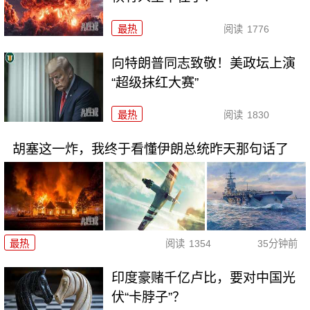
最热
阅读
1776
向特朗普同志致敬！美政坛上演
“超级抹红大赛”
最热
阅读
1830
胡塞这一炸，我终于看懂伊朗总统昨天那句话了
最热
阅读
1354
35分钟前
印度豪赌千亿卢比，要对中国光
伏“卡脖子”？