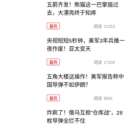
五箭齐发！熊猫这一巴掌扇过
去，大漂亮终于知疼
最热
阅读
21253
央视短短5秒钟，美军3年兵推一
夜作废！亚太变天
最热
阅读
17102
五角大楼这操作！美军报告称中
国导弹不如伊朗？
最热
阅读
9091
炸疯了！俄乌互掀“仓库战”，28
枚导弹全拦不住