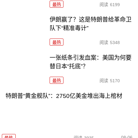
最热
阅读
6199
伊朗赢了？这是特朗普给革命卫
队下“精准毒计”
最热
阅读
5348
一张纸条引发血案：美国为何要
替日本“托底”？
最热
阅读
5170
特朗普“黄金舰队”：2750亿美金堆出海上棺材
08-06
最热
阅读
3935