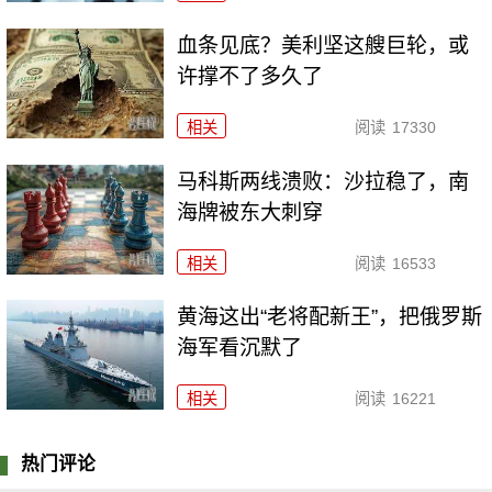
血条见底？美利坚这艘巨轮，或
许撑不了多久了
相关
阅读
17330
马科斯两线溃败：沙拉稳了，南
海牌被东大刺穿
相关
阅读
16533
黄海这出“老将配新王”，把俄罗斯
海军看沉默了
相关
阅读
16221
热门评论