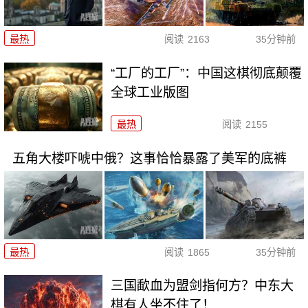
最热
阅读
2163
35分钟前
“工厂的工厂”：中国这棋彻底颠覆
全球工业版图
最热
阅读
2155
五角大楼吓唬中俄？这事恰恰暴露了美军的底裤
最热
阅读
1865
35分钟前
三国歃血为盟剑指何方？中东大
棋有人坐不住了！