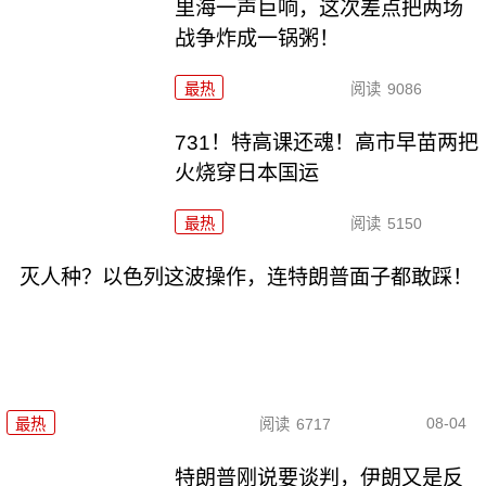
里海一声巨响，这次差点把两场
战争炸成一锅粥！
最热
阅读
9086
731！特高课还魂！高市早苗两把
火烧穿日本国运
最热
阅读
5150
灭人种？以色列这波操作，连特朗普面子都敢踩！
08-04
最热
阅读
6717
特朗普刚说要谈判，伊朗又是反