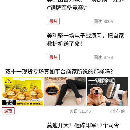
\"铜牌军备竞赛\"
最热
阅读
8006
美利坚一场电子战演习，把自家
救护机送了命！
最热
阅读
6776
双十一现货专场真如平台商家所说的那样吗？
最热
阅读
31145
4小时前
莫迪开大！砸碎印军17个司令