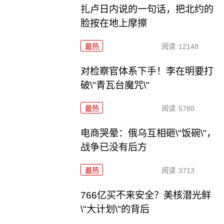
扎卢日内说的一句话，把北约的
脸按在地上摩擦
最热
阅读
12148
对检察官体系下手！李在明要打
破\"青瓦台魔咒\"
最热
阅读
5780
电商哭晕：俄乌互相砸\"饭碗\"，
战争已没有后方
最热
阅读
3713
766亿买不来安全？美核潜光鲜
\"大计划\"的背后