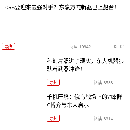
055要迎来最强对手？东瀛万吨新驱已上船台！
08-04
最热
阅读
10942
科幻片照进了现实，东大机器狼
驮着武器冲锋！
最热
阅读
8533
千机压境：俄乌战场上的\"蜂群
\"博弈与东大启示
最热
阅读
8314