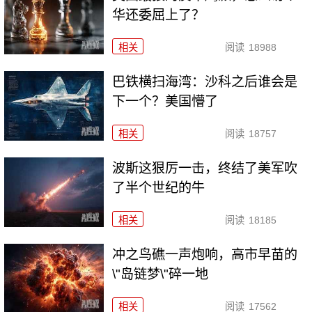
华还委屈上了？
相关
阅读
18988
巴铁横扫海湾：沙科之后谁会是
下一个？美国懵了
相关
阅读
18757
波斯这狠厉一击，终结了美军吹
了半个世纪的牛
相关
阅读
18185
冲之鸟礁一声炮响，高市早苗的
\"岛链梦\"碎一地
相关
阅读
17562