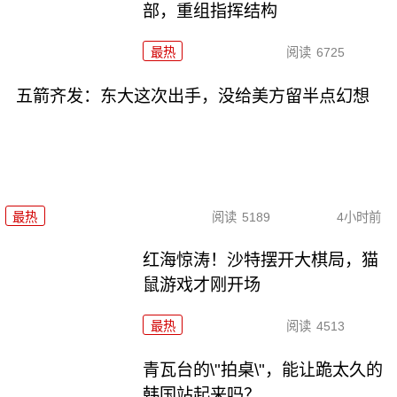
部，重组指挥结构
最热
阅读
6725
五箭齐发：东大这次出手，没给美方留半点幻想
最热
阅读
5189
4小时前
红海惊涛！沙特摆开大棋局，猫
鼠游戏才刚开场
最热
阅读
4513
青瓦台的\"拍桌\"，能让跪太久的
韩国站起来吗？