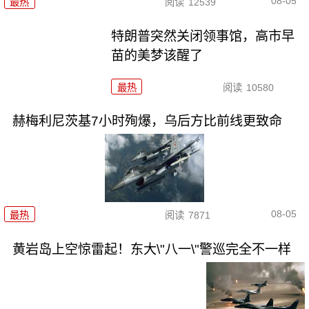
08-05
最热
阅读
12539
特朗普突然关闭领事馆，高市早
苗的美梦该醒了
最热
阅读
10580
赫梅利尼茨基7小时殉爆，乌后方比前线更致命
08-05
最热
阅读
7871
黄岩岛上空惊雷起！东大\"八一\"警巡完全不一样