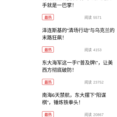
手就是一巴掌！
最热
阅读
5571
泽连斯基的“清场行动”与乌克兰的
末路狂飙！
最热
阅读
4153
东大海军这一手\"普及牌\"，让美
西方彻底破防！
最热
阅读
23752
南海6天禁航，东大摆下“阳谋
棋”，锤炼铁拳头！
最热
阅读
20867