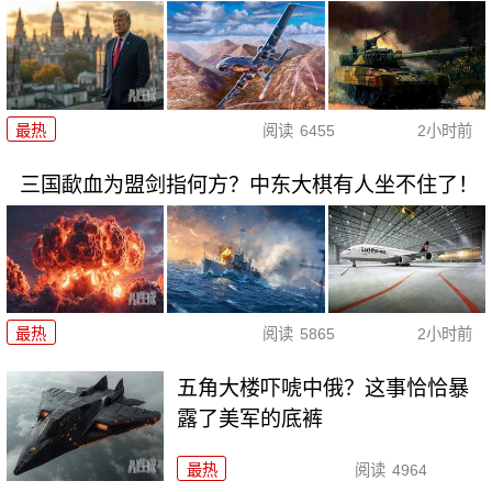
最热
阅读
6455
2小时前
三国歃血为盟剑指何方？中东大棋有人坐不住了！
最热
阅读
5865
2小时前
五角大楼吓唬中俄？这事恰恰暴
露了美军的底裤
最热
阅读
4964