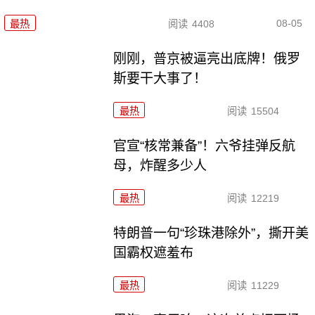
08-05
最热
阅读
4408
刚刚，普京被逼亮出底牌！俄罗
斯要干大事了！
最热
阅读
15504
官宣“核常兼备”！六爷挂弹反航
母，炸醒多少人
最热
阅读
12219
特朗普一句“珍珠港除外”，撕开美
国霸权遮羞布
最热
阅读
11229