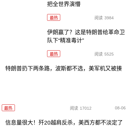
把全世界演懵
最热
阅读
3984
伊朗赢了？这是特朗普给革命卫
队下“精准毒计”
最热
阅读
5525
特朗普扔下两条路，波斯都不选，美军机又被揍
08-06
最热
阅读
17012
信息量很大！歼20越肩反杀，美西方都不淡定了