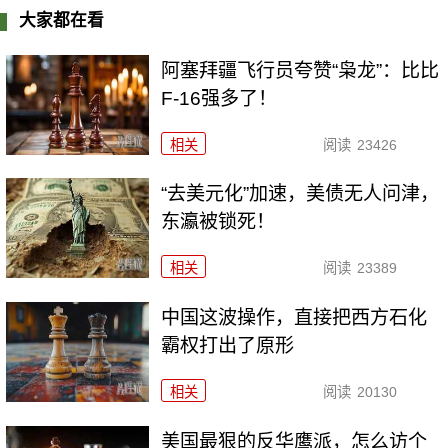
大家都在看
阿塞拜疆飞行员夸赞“枭龙”：比比
F-16强多了！
相关
阅读
23426
“去美元化”加速，美债无人问津，
东瀛被锁死！
相关
阅读
23389
中国这波操作，直接把西方石化
霸权打出了原形
相关
阅读
20130
美国最狠的反华鹰派，怎么访个