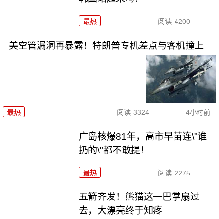
最热
阅读
4200
美空管漏洞再暴露！特朗普专机差点与客机撞上
最热
阅读
3324
4小时前
广岛核爆81年，高市早苗连\"谁
扔的\"都不敢提！
最热
阅读
2275
五箭齐发！熊猫这一巴掌扇过
去，大漂亮终于知疼