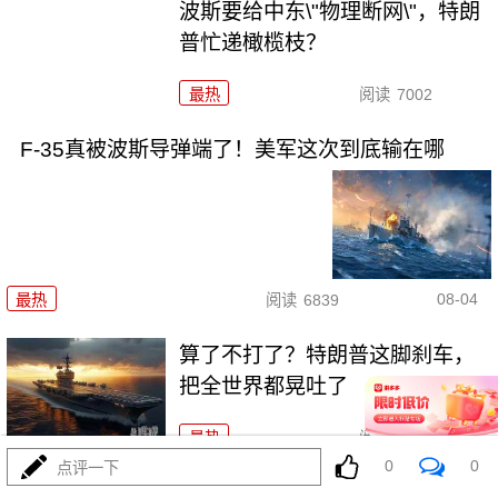
波斯要给中东\"物理断网\"，特朗
普忙递橄榄枝？
最热
阅读
7002
F-35真被波斯导弹端了！美军这次到底输在哪
08-04
最热
阅读
6839
算了不打了？特朗普这脚刹车，
把全世界都晃吐了
最热
阅读
15512
0
0
点评一下
一张图让印度陷入死寂，五枚金