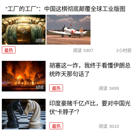
“工厂的工厂”：中国这棋彻底颠覆全球工业版图
最热
阅读
5907
2小时前
胡塞这一炸，我终于看懂伊朗总
统昨天那句话了
最热
阅读
3499
印度豪赌千亿卢比，要对中国光
伏“卡脖子”？
最热
阅读
3010