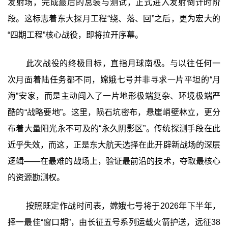
发射场，完成最后的总装与测试，正式进入发射倒计时阶
段。这标志着东大探月工程“绕、落、回”之后，更为宏大的
“四期工程”核心战役，即将拉开序幕。
此次战役的终极目标，直指月球南极。与以往任何一
次月面着陆任务都不同，嫦娥七号并非寻求一片平坦的“月
海”安家，而是主动闯入了一片地形极端复杂、环境极端严
酷的“战略要地”。这里，陨石坑密布，悬崖峭壁林立，更分
布着大量阳光永不可及的“永久阴影区”。传统探测手段在此
近乎失效，而这，正是东大航天选择在此开辟新战场的深层
逻辑——在最难的战场上，验证最前沿的技术，夺取最核心
的资源勘测权。
按照既定作战时间表，嫦娥七号将于2026年下半年，
择一最佳“窗口期”，由长征五号系列运载火箭护送，远征38