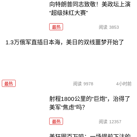
向特朗普同志致敬！美政坛上演
“超级抹红大赛”
最热
阅读
3853
1.3万俄军直插日本海，美日的双线噩梦开始了
最热
阅读
9978
4小时前
射程1800公里的“巨炮”，治得了
美军“焦虑”吗？
最热
阅读
12357
美狂囤百万吨：一场提前下注的