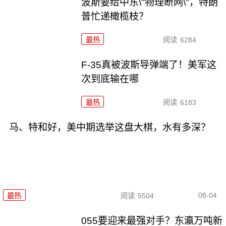
波斯要给中东\"物理断网\"，特朗
普忙递橄榄枝？
最热
阅读
6284
F-35真被波斯导弹端了！美军这
次到底输在哪
最热
阅读
6183
马、特和好，美中期选举这盘大棋，水有多深？
08-04
最热
阅读
5504
055要迎来最强对手？东瀛万吨新