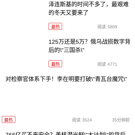
泽连斯基的时间不多了，最艰难
的冬天又要来了
最热
阅读
5809
125万还是5万？俄乌战损数字背
后的\"三国杀\"
最热
阅读
4771
对检察官体系下手！李在明要打破\"青瓦台魔咒\"
最热
阅读
3524
35分钟前
766亿买不来安全？美核潜光鲜\"大计划\"的背后