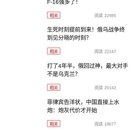
F-16强多了！
相关
阅读
22985
生死时刻提前到来！俄乌战争终
到见分晓的时刻？
相关
阅读
22147
打了4年半，俄回过神，最大对手
不是乌克兰？
相关
阅读
20142
菲律宾告洋状，中国直接上水
炮：炮灰代价才开始
相关
阅读
18677