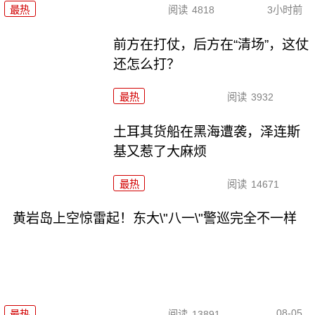
最热
阅读
4818
3小时前
前方在打仗，后方在“清场”，这仗
还怎么打？
最热
阅读
3932
土耳其货船在黑海遭袭，泽连斯
基又惹了大麻烦
最热
阅读
14671
黄岩岛上空惊雷起！东大\"八一\"警巡完全不一样
08-05
最热
阅读
13891