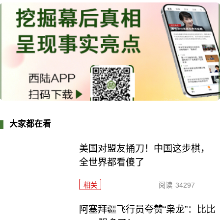
大家都在看
美国对盟友捅刀！中国这步棋，
全世界都看傻了
相关
阅读
34297
阿塞拜疆飞行员夸赞“枭龙”：比比