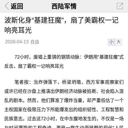
返回
西陆军情
波斯化身“基建狂魔”，扇了美霸权一记
响亮耳光
小
大
2026-04-13
自由
72小时，废墟上重铸的钢铁动脉：伊朗用“基建狂魔”式
反击，扇了霸权一记响亮耳光
笔者按：当炸弹落下，桥梁坍塌，西方军事观察家们
或许已经在沙盘上推演出伊朗经济动脉被掐断、社会陷入混
乱的剧本。然而，他们算准了爆炸当量，却严重低估了一个
主权国家在极限压力下所能爆发出的组织韧性、工程智慧和
民族意志。过去这72小时，在中东腹地发生的，不仅是一场
与时间赛跑的工程奇迹，更是一堂生动而残酷的现代“人民