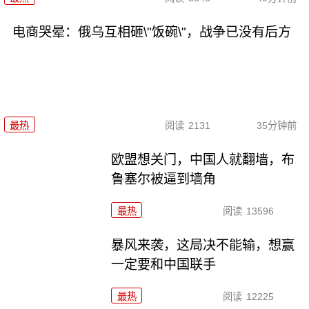
电商哭晕：俄乌互相砸\"饭碗\"，战争已没有后方
最热
阅读
2131
35分钟前
欧盟想关门，中国人就翻墙，布
鲁塞尔被逼到墙角
最热
阅读
13596
暴风来袭，这局决不能输，想赢
一定要和中国联手
最热
阅读
12225