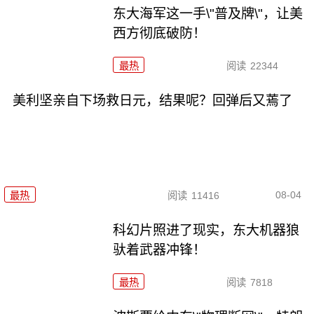
东大海军这一手\"普及牌\"，让美
西方彻底破防！
最热
阅读
22344
美利坚亲自下场救日元，结果呢？回弹后又蔫了
08-04
最热
阅读
11416
科幻片照进了现实，东大机器狼
驮着武器冲锋！
最热
阅读
7818