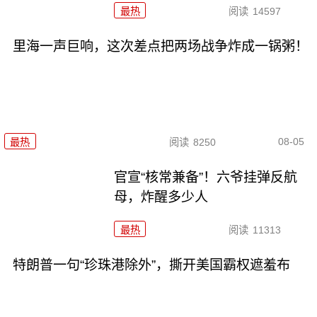
最热
阅读
14597
里海一声巨响，这次差点把两场战争炸成一锅粥！
08-05
最热
阅读
8250
官宣“核常兼备”！六爷挂弹反航
母，炸醒多少人
最热
阅读
11313
特朗普一句“珍珠港除外”，撕开美国霸权遮羞布