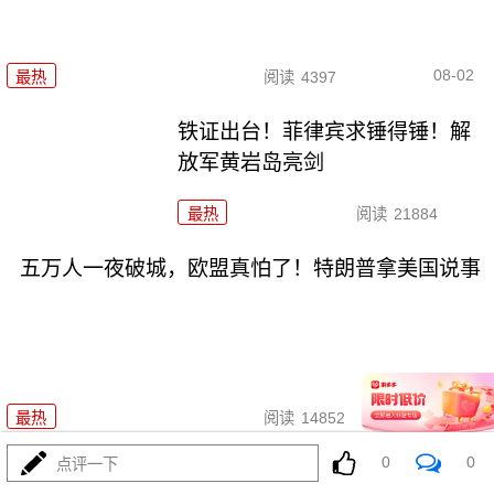
08-02
最热
阅读
4397
铁证出台！菲律宾求锤得锤！解
放军黄岩岛亮剑
最热
阅读
21884
五万人一夜破城，欧盟真怕了！特朗普拿美国说事
08-01
最热
阅读
14852
0
0
点评一下
哈马斯还是跪了？特朗普高调宣布“历史性协议”