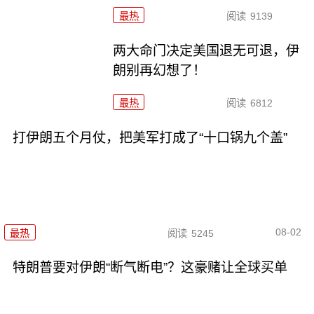
最热
阅读
9139
两大命门决定美国退无可退，伊
朗别再幻想了！
最热
阅读
6812
打伊朗五个月仗，把美军打成了“十口锅九个盖”
08-02
最热
阅读
5245
特朗普要对伊朗“断气断电”？这豪赌让全球买单