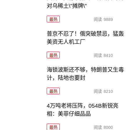
对乌稀土\"摊牌\"
最热
阅读
9889
普京不忍了！俄突破禁忌，猛轰
美资无人机工厂
最热
阅读
8410
海锁波斯还不够，特朗普又生毒
计，陆地也要封
最热
阅读
8210
4万吨老将压阵，054B新锐亮
相：美菲仔细品品
最热
阅读
8000