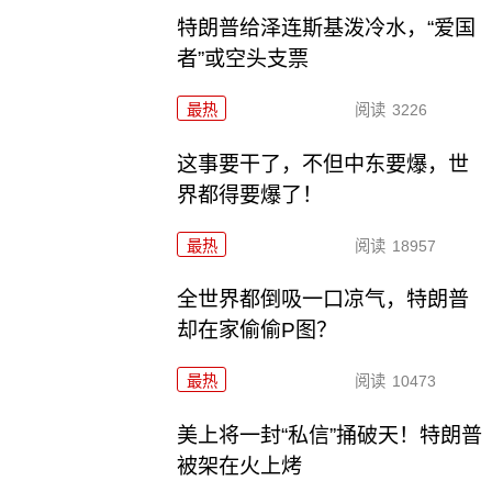
特朗普给泽连斯基泼冷水，“爱国
者”或空头支票
最热
阅读
3226
这事要干了，不但中东要爆，世
界都得要爆了！
最热
阅读
18957
全世界都倒吸一口凉气，特朗普
却在家偷偷P图？
最热
阅读
10473
美上将一封“私信”捅破天！特朗普
被架在火上烤