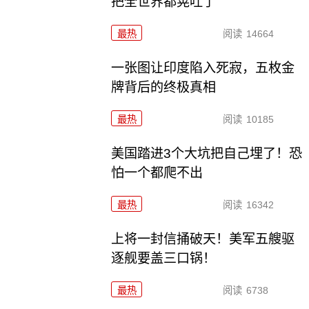
把全世界都晃吐了
最热
阅读
14664
一张图让印度陷入死寂，五枚金
牌背后的终极真相
最热
阅读
10185
美国踏进3个大坑把自己埋了！恐
怕一个都爬不出
最热
阅读
16342
上将一封信捅破天！美军五艘驱
逐舰要盖三口锅！
最热
阅读
6738