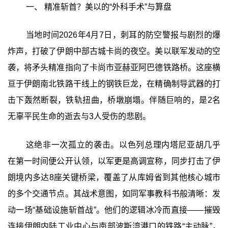
一、 精准斩首？美以的“外科手术”与算盘
当地时间2026年4月7日，刺耳的防空警报与剧烈的爆
炸声，打破了伊朗中部古城卡尚的夜空。美以联军发动的空
袭，将矛头精准指向了卡尚市亚赫亚阿巴德铁路桥。这座横
亘于伊朗南北铁路干线上的钢铁巨龙，在精确制导武器的打
击下轰然断裂，铁轨扭曲，桥墩崩塌。伴随巨响的，是2名
无辜平民生命的逝去与3人受伤的悲剧。
这绝非一次孤立的袭击。以色列总理内塔尼亚胡几乎
在第一时间便公开认领，以军更是高调宣称，同步打击了伊
朗境内多达8座关键桥梁，覆盖了从库姆省到其他核心城市
的多个交通节点。其战术意图，如同军事教科书般清晰：发
动一场“基础设施斩首战”。他们的逻辑冰冷而直接——摧毁
连接伊朗内陆工业中心与南部波斯湾港口的铁路“主动脉”，