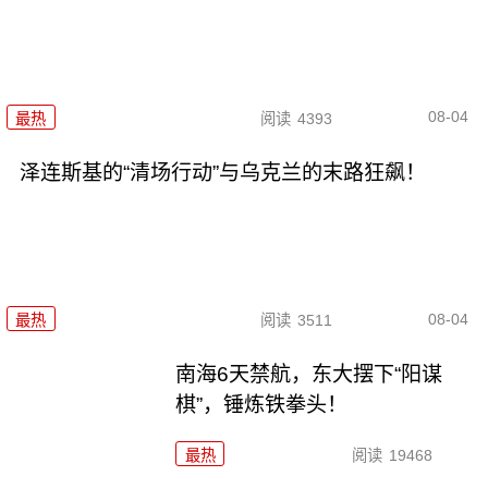
08-04
最热
阅读
4393
泽连斯基的“清场行动”与乌克兰的末路狂飙！
08-04
最热
阅读
3511
南海6天禁航，东大摆下“阳谋
棋”，锤炼铁拳头！
最热
阅读
19468