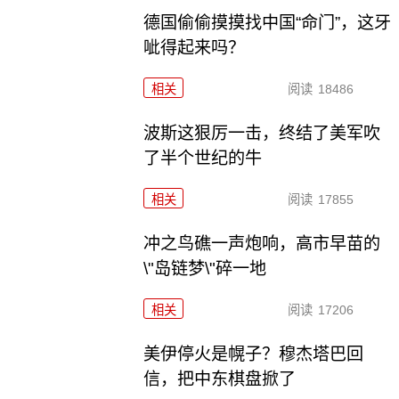
德国偷偷摸摸找中国“命门”，这牙
呲得起来吗？
相关
阅读
18486
波斯这狠厉一击，终结了美军吹
了半个世纪的牛
相关
阅读
17855
冲之鸟礁一声炮响，高市早苗的
\"岛链梦\"碎一地
相关
阅读
17206
美伊停火是幌子？穆杰塔巴回
信，把中东棋盘掀了