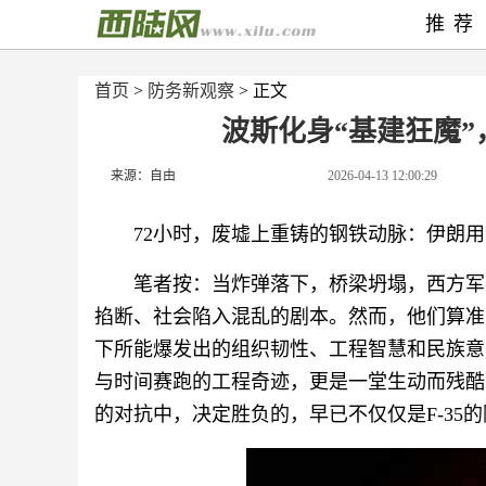
推荐
首页
>
防务新观察
> 正文
波斯化身“基建狂魔
来源：自由
2026-04-13 12:00:29
72小时，废墟上重铸的钢铁动脉：伊朗用
笔者按：当炸弹落下，桥梁坍塌，西方军
掐断、社会陷入混乱的剧本。然而，他们算准
下所能爆发出的组织韧性、工程智慧和民族意
与时间赛跑的工程奇迹，更是一堂生动而残酷的
的对抗中，决定胜负的，早已不仅仅是F-35