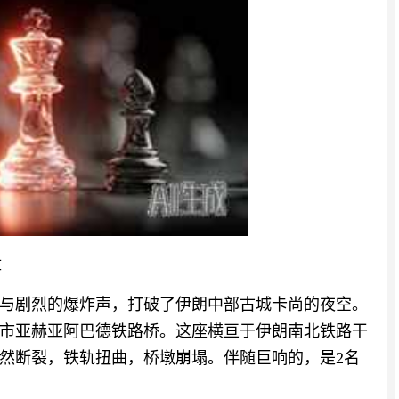
盘
警报与剧烈的爆炸声，打破了伊朗中部古城卡尚的夜空。
市亚赫亚阿巴德铁路桥。这座横亘于伊朗南北铁路干
然断裂，铁轨扭曲，桥墩崩塌。伴随巨响的，是2名