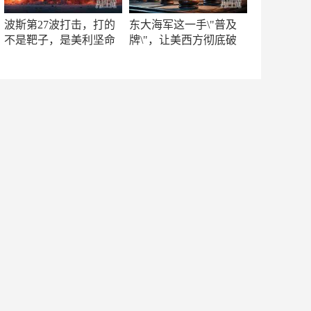
波斯第27波打击，打的
东大海军这一手\"普及
不是靶子，是美利坚命
牌\"，让美西方彻底破
门
防！