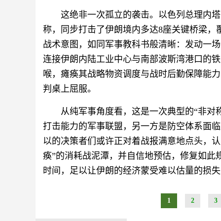
这绝非一次孤立的袭击。以色列总理内塔
称，同步打击了伊朗境内多达8座关键桥梁，
战术意图，如同军事教科书般清晰：发动一场
连接伊朗内陆工业中心与南部波斯湾港口的铁
喉，瘫痪其战略物资调度与战时后勤保障能力
判桌上屈服。
从纯军事角度看，这是一次典型的“非对
打击能力的军事联盟，另一方是防空体系面临
以的决策者们或许正对着战报满意地点头，认
痪”的消耗战泥潭，并自信地预估，修复如此
时间，足以让伊朗的经济蒙受难以估量的损失
1
2
3