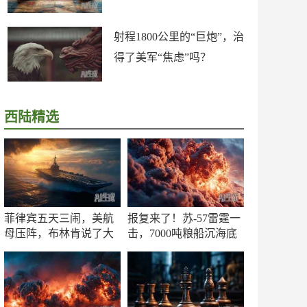
射程1800公里的“巨炮”，治
得了美军“焦虑”吗？
西陆精选
菲律宾五天三闹，美航
报复来了！苏-57雷霆一
母压阵，布林肯说了大
击，7000吨粮船沉海底
实话