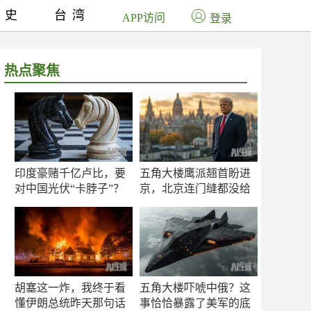
历史
台湾
APP访问
登录
热点聚焦
印度豪赌千亿卢比，要
五角大楼鹰派翘首盼进
对中国光伏“卡脖子”？
京，北京连门缝都没给
留
胡塞这一炸，我终于看
五角大楼吓唬中俄？这
懂伊朗总统昨天那句话
事恰恰暴露了美军的底