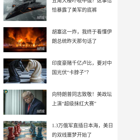
五角大楼吓唬中俄？这事恰
恰暴露了美军的底裤
胡塞这一炸，我终于看懂伊
朗总统昨天那句话了
印度豪赌千亿卢比，要对中
国光伏“卡脖子”？
向特朗普同志致敬！美政坛
上演“超级抹红大赛”
1.3万俄军直插日本海，美日
的双线噩梦开始了