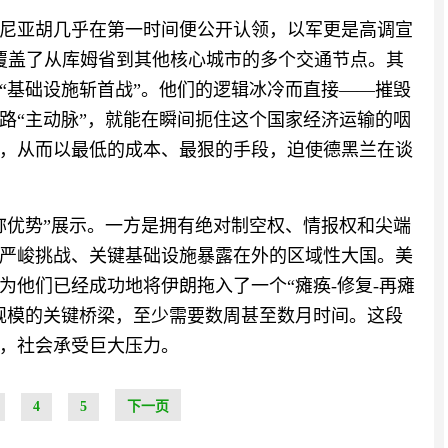
尼亚胡几乎在第一时间便公开认领，以军更是高调宣
覆盖了从库姆省到其他核心城市的多个交通节点。其
“基础设施斩首战”。他们的逻辑冰冷而直接——摧毁
路“主动脉”，就能在瞬间扼住这个国家经济运输的咽
，从而以最低的成本、最狠的手段，迫使德黑兰在谈
称优势”展示。一方是拥有绝对制空权、情报权和尖端
严峻挑战、关键基础设施暴露在外的区域性大国。美
为他们已经成功地将伊朗拖入了一个“瘫痪-修复-再瘫
规模的关键桥梁，至少需要数周甚至数月时间。这段
，社会承受巨大压力。
4
5
下一页