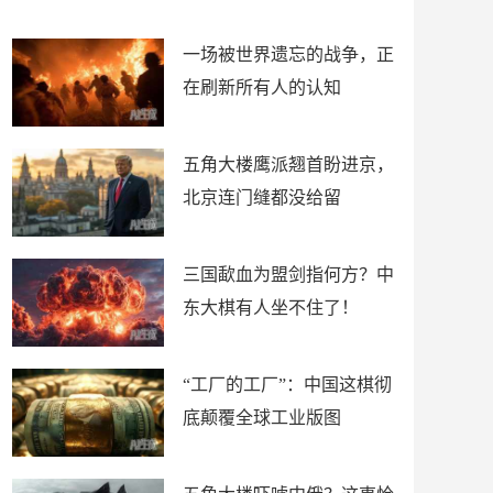
了
裤
一场被世界遗忘的战争，正
在刷新所有人的认知
五角大楼鹰派翘首盼进京，
北京连门缝都没给留
三国歃血为盟剑指何方？中
东大棋有人坐不住了！
“工厂的工厂”：中国这棋彻
底颠覆全球工业版图