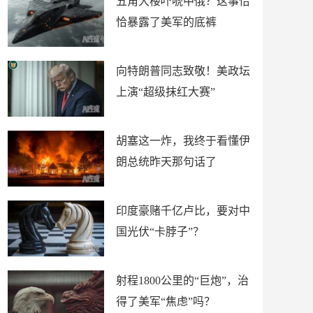
五角大楼吓唬中俄？这事恰
恰暴露了美军的底裤
向特朗普同志致敬！美政坛
上演“超级抹红大赛”
胡塞这一炸，我终于看懂伊
朗总统昨天那句话了
印度豪赌千亿卢比，要对中
国光伏“卡脖子”？
射程1800公里的“巨炮”，治
得了美军“焦虑”吗？