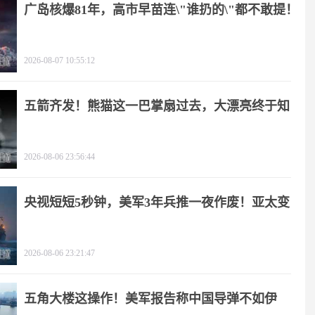
广岛核爆81年，高市早苗连\"谁扔的\"都不敢提！
2026-08-07 10:55:12
五箭齐发！熊猫这一巴掌扇过去，大漂亮终于知
疼
2026-08-06 23:56:44
央视短短5秒钟，美军3年兵推一夜作废！亚太变
天
2026-08-06 23:21:47
五角大楼这操作！美军报告称中国导弹不如伊