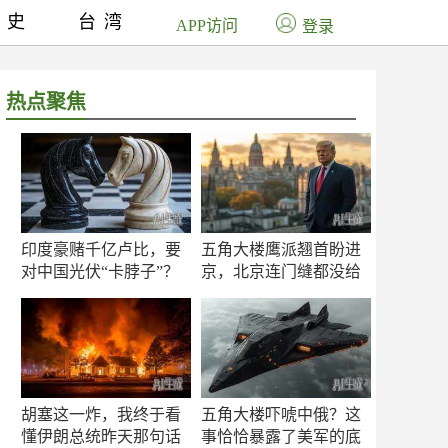
历史
台湾
APP访问
登录
热点聚焦
印度豪赌千亿卢比，要
五角大楼鹰派翘首盼进
对中国光伏“卡脖子”？
京，北京连门缝都没给
留
胡塞这一炸，我终于看
五角大楼吓唬中俄？这
懂伊朗总统昨天那句话
事恰恰暴露了美军的底