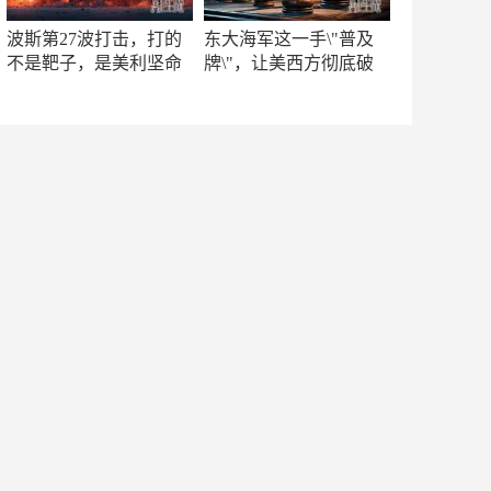
波斯第27波打击，打的
东大海军这一手\"普及
不是靶子，是美利坚命
牌\"，让美西方彻底破
门
防！