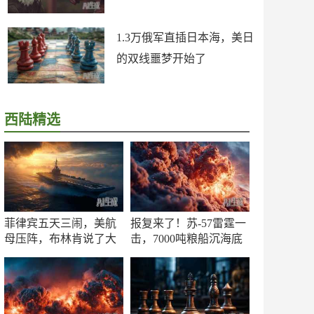
1.3万俄军直插日本海，美日
的双线噩梦开始了
西陆精选
菲律宾五天三闹，美航
报复来了！苏-57雷霆一
母压阵，布林肯说了大
击，7000吨粮船沉海底
实话