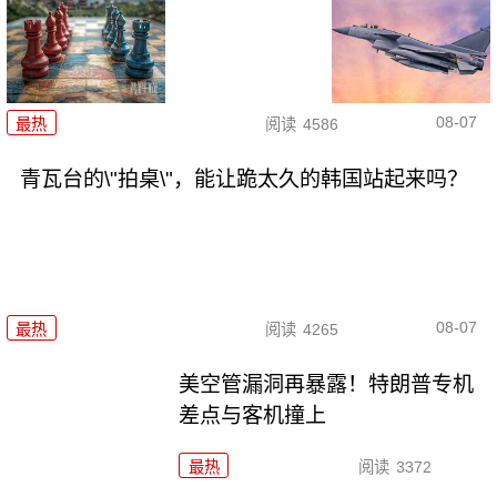
08-07
最热
阅读
4586
青瓦台的\"拍桌\"，能让跪太久的韩国站起来吗？
08-07
最热
阅读
4265
美空管漏洞再暴露！特朗普专机
差点与客机撞上
最热
阅读
3372