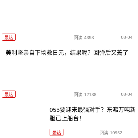
08-04
最热
阅读
4393
美利坚亲自下场救日元，结果呢？回弹后又蔫了
08-04
最热
阅读
12138
055要迎来最强对手？东瀛万吨新
驱已上船台！
最热
阅读
10952