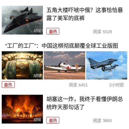
五角大楼吓唬中俄？这事恰恰暴
露了美军的底裤
最热
阅读
5528
“工厂的工厂”：中国这棋彻底颠覆全球工业版图
最热
阅读
6451
2小时前
胡塞这一炸，我终于看懂伊朗总
统昨天那句话了
最热
阅读
3865