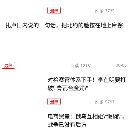
最热
阅读
7735
扎卢日内说的一句话，把北约的脸按在地上摩擦
08-06
最热
阅读
12181
对检察官体系下手！李在明要打
破\"青瓦台魔咒\"
最热
阅读
5797
电商哭晕：俄乌互相砸\"饭碗\"，
战争已没有后方