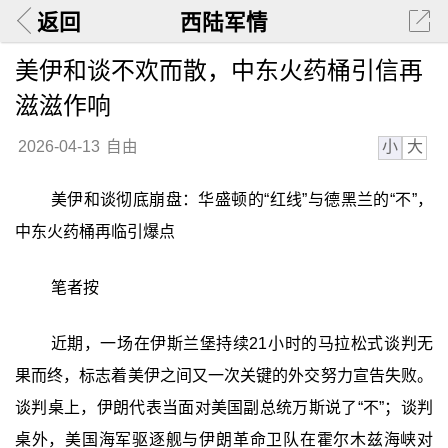
返回
西陆军情
美伊和谈不欢而散，中东火药桶引信再
滋滋作响
小
大
2026-04-13
自由
美伊和谈彻底崩盘：华盛顿的“红线”与德黑兰的“不”，
中东火药桶再临引爆点
笔者按
近期，一场在伊斯兰堡持续21小时的马拉松式谈判无
果而终，标志着美伊之间又一次关键的外交努力宣告失败。
谈判桌上，伊朗代表当面对美国副总统万斯说了“不”；谈判
桌外，美国海军驱逐舰与伊朗革命卫队在霍尔木兹海峡对