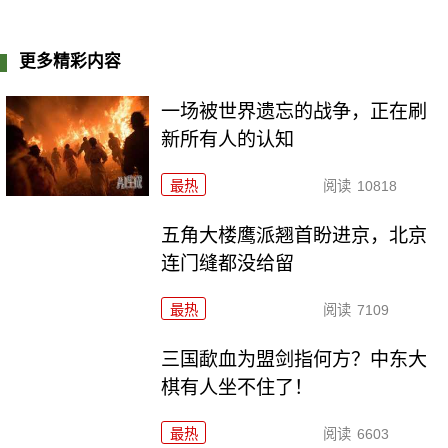
更多精彩内容
一场被世界遗忘的战争，正在刷
新所有人的认知
最热
阅读
10818
五角大楼鹰派翘首盼进京，北京
连门缝都没给留
最热
阅读
7109
三国歃血为盟剑指何方？中东大
棋有人坐不住了！
最热
阅读
6603