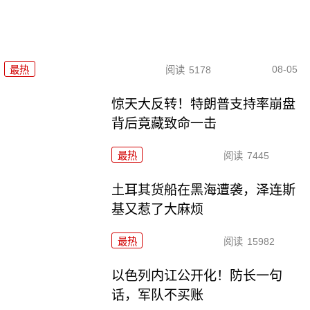
08-05
最热
阅读
5178
惊天大反转！特朗普支持率崩盘
背后竟藏致命一击
最热
阅读
7445
土耳其货船在黑海遭袭，泽连斯
基又惹了大麻烦
最热
阅读
15982
以色列内讧公开化！防长一句
话，军队不买账