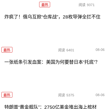
最热
阅读
9371
炸疯了！俄乌互掀“仓库战”，28枚导弹全拦不住
08-06
最热
阅读
6401
一张纸条引发血案：美国为何要替日本“托底”？
08-06
最热
阅读
5375
特朗普“黄金舰队”：2750亿美金堆出海上棺材