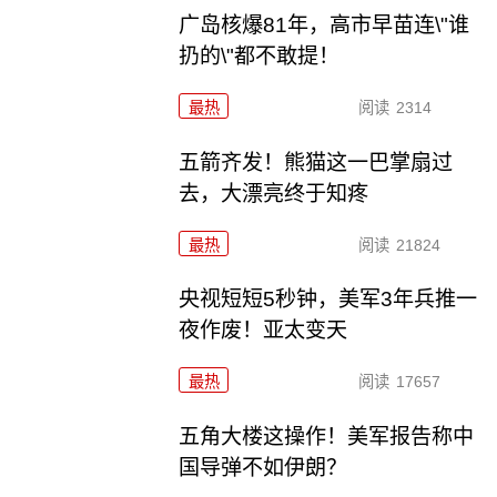
广岛核爆81年，高市早苗连\"谁
扔的\"都不敢提！
最热
阅读
2314
五箭齐发！熊猫这一巴掌扇过
去，大漂亮终于知疼
最热
阅读
21824
央视短短5秒钟，美军3年兵推一
夜作废！亚太变天
最热
阅读
17657
五角大楼这操作！美军报告称中
国导弹不如伊朗？