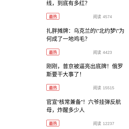
线，到底有多红？
最热
阅读
4574
扎胖摊牌：乌克兰的\"北约梦\"为
何成了一地鸡毛？
最热
阅读
4423
刚刚，普京被逼亮出底牌！俄罗
斯要干大事了！
最热
阅读
15515
官宣“核常兼备”！六爷挂弹反航
母，炸醒多少人
最热
阅读
12237