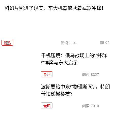
科幻片照进了现实，东大机器狼驮着武器冲锋！
08-04
最热
阅读
8546
千机压境：俄乌战场上的\"蜂群
\"博弈与东大启示
最热
阅读
8327
波斯要给中东\"物理断网\"，特朗
普忙递橄榄枝？
最热
阅读
7010