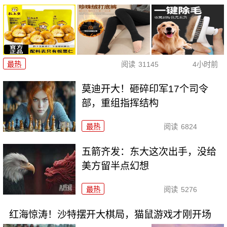
最热
阅读
31145
4小时前
莫迪开大！砸碎印军17个司令
部，重组指挥结构
最热
阅读
6824
五箭齐发：东大这次出手，没给
美方留半点幻想
最热
阅读
5276
红海惊涛！沙特摆开大棋局，猫鼠游戏才刚开场