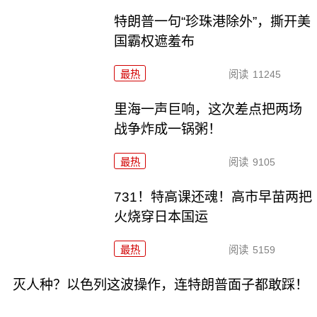
特朗普一句“珍珠港除外”，撕开美
国霸权遮羞布
最热
阅读
11245
里海一声巨响，这次差点把两场
战争炸成一锅粥！
最热
阅读
9105
731！特高课还魂！高市早苗两把
火烧穿日本国运
最热
阅读
5159
灭人种？以色列这波操作，连特朗普面子都敢踩！