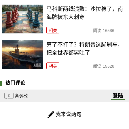
马科斯两线溃败：沙拉稳了，南
海牌被东大刺穿
相关
阅读
16586
算了不打了？特朗普这脚刹车，
把全世界都晃吐了
相关
阅读
15528
热门评论
登陆
0
条评论
我来说两句