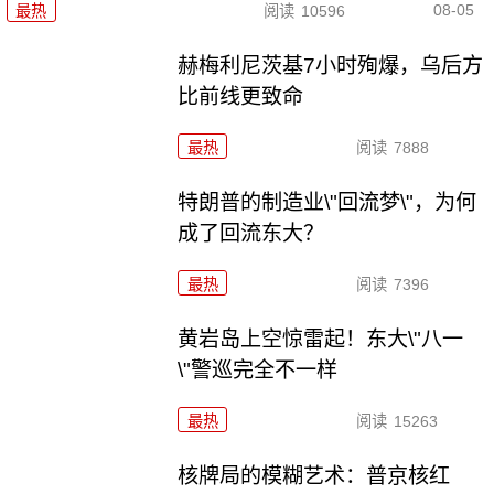
08-05
最热
阅读
10596
赫梅利尼茨基7小时殉爆，乌后方
比前线更致命
最热
阅读
7888
特朗普的制造业\"回流梦\"，为何
成了回流东大？
最热
阅读
7396
黄岩岛上空惊雷起！东大\"八一
\"警巡完全不一样
最热
阅读
15263
核牌局的模糊艺术：普京核红