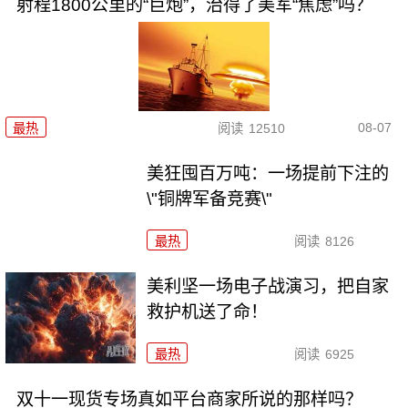
射程1800公里的“巨炮”，治得了美军“焦虑”吗？
08-07
最热
阅读
12510
美狂囤百万吨：一场提前下注的
\"铜牌军备竞赛\"
最热
阅读
8126
美利坚一场电子战演习，把自家
救护机送了命！
最热
阅读
6925
双十一现货专场真如平台商家所说的那样吗？