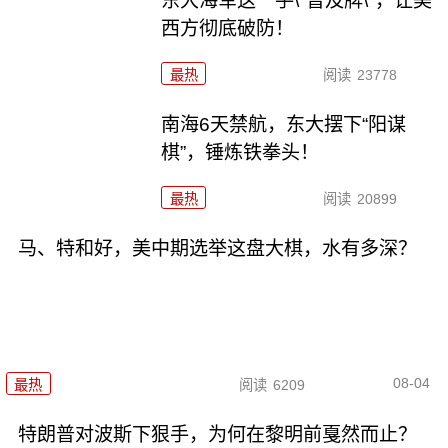
东大海军这一手\"普及牌\"，让美
西方彻底破防！
最热
阅读
23778
南海6天禁航，东大摆下“阳谋
棋”，锤炼铁拳头！
最热
阅读
20899
马、特和好，美中期选举这盘大棋，水有多深？
08-04
最热
阅读
6209
特朗普对波斯下狠手，为何在黎明前戛然而止？