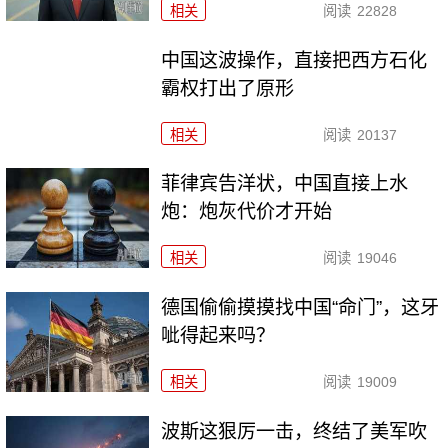
相关
阅读
22828
中国这波操作，直接把西方石化
霸权打出了原形
相关
阅读
20137
菲律宾告洋状，中国直接上水
炮：炮灰代价才开始
相关
阅读
19046
德国偷偷摸摸找中国“命门”，这牙
呲得起来吗？
相关
阅读
19009
波斯这狠厉一击，终结了美军吹