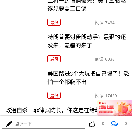
上将一封信捅破天！美军五艘驱
逐舰要盖三口锅！
最热
阅读
7434
特朗普要对伊朗动手？最狠的还
没来，最骚的来了
最热
阅读
6035
美国踏进3个大坑把自己埋了！恐
怕一个都爬不出
最热
阅读
17429
政治自杀！菲律宾防长，你这是在给菲律宾掘墓！
0
0
点评一下