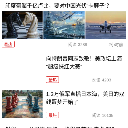
印度豪赌千亿卢比，要对中国光伏“卡脖子”？
最热
阅读
3288
2小时前
向特朗普同志致敬！美政坛上演
“超级抹红大赛”
最热
阅读
4203
1.3万俄军直插日本海，美日的双
线噩梦开始了
最热
阅读
10135