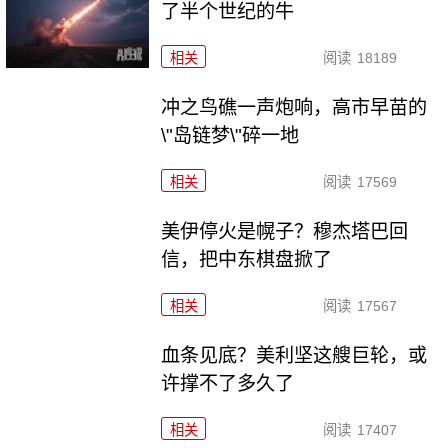
了半个世纪的牛
相关
阅读
18189
冲之鸟礁一声炮响，高市早苗的
\"岛链梦\"碎一地
相关
阅读
17569
美伊停火是幌子？穆杰塔巴回
信，把中东棋盘掀了
相关
阅读
17567
血条见底？美利坚这艘巨轮，或
许撑不了多久了
相关
阅读
17407