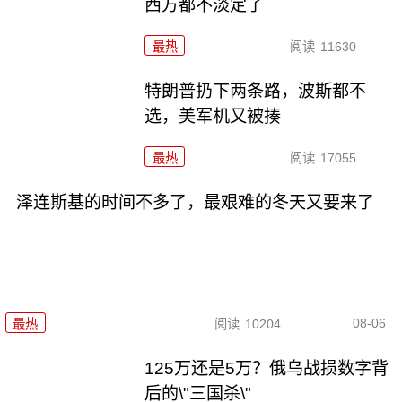
西方都不淡定了
最热
阅读
11630
特朗普扔下两条路，波斯都不
选，美军机又被揍
最热
阅读
17055
泽连斯基的时间不多了，最艰难的冬天又要来了
08-06
最热
阅读
10204
125万还是5万？俄乌战损数字背
后的\"三国杀\"