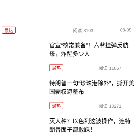
08-05
最热
阅读
8103
官宣“核常兼备”！六爷挂弹反航
母，炸醒多少人
最热
阅读
11057
特朗普一句“珍珠港除外”，撕开美
国霸权遮羞布
最热
阅读
10271
灭人种？以色列这波操作，连特
朗普面子都敢踩！