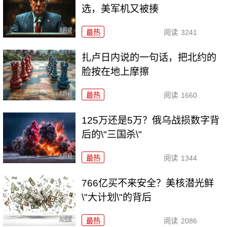
选，美军机又被揍
最热
阅读
3241
扎卢日内说的一句话，把北约的
脸按在地上摩擦
最热
阅读
1660
125万还是5万？俄乌战损数字背
后的\"三国杀\"
最热
阅读
1344
766亿买不来安全？美核潜光鲜
\"大计划\"的背后
最热
阅读
2086