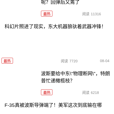
呢？回弹后又蔫了
最热
阅读
11316
科幻片照进了现实，东大机器狼驮着武器冲锋！
08-04
最热
阅读
7720
波斯要给中东\"物理断网\"，特朗
普忙递橄榄枝？
最热
阅读
6218
F-35真被波斯导弹端了！美军这次到底输在哪