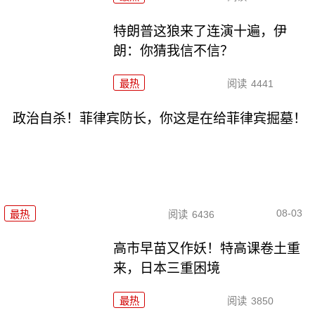
特朗普这狼来了连演十遍，伊
朗：你猜我信不信？
最热
阅读
4441
政治自杀！菲律宾防长，你这是在给菲律宾掘墓！
08-03
最热
阅读
6436
高市早苗又作妖！特高课卷土重
来，日本三重困境
最热
阅读
3850