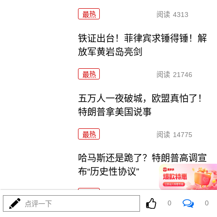
最热
阅读
4313
铁证出台！菲律宾求锤得锤！解
放军黄岩岛亮剑
最热
阅读
21746
五万人一夜破城，欧盟真怕了！
特朗普拿美国说事
最热
阅读
14775
哈马斯还是跪了？特朗普高调宣
布“历史性协议”
最热
阅读
10235
0
0
点评一下