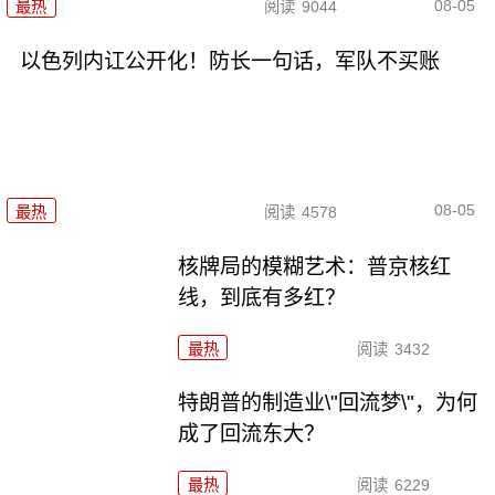
08-05
最热
阅读
9044
以色列内讧公开化！防长一句话，军队不买账
08-05
最热
阅读
4578
核牌局的模糊艺术：普京核红
线，到底有多红？
最热
阅读
3432
特朗普的制造业\"回流梦\"，为何
成了回流东大？
最热
阅读
6229