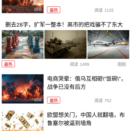
最热
阅读
1125
删去28字，扩军一整本！高市的把戏骗不了东大
最热
阅读
1499
刚刚
电商哭晕：俄乌互相砸\"饭碗\"，
战争已没有后方
最热
阅读
752
欧盟想关门，中国人就翻墙，布
鲁塞尔被逼到墙角