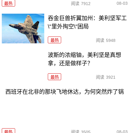
08-03
最热
阅读
7912
吞金巨兽折翼加州：美利坚军工
\"里外掏空\"困局
最热
阅读
5948
波斯的浓缩铀，美利坚是真想
拿，还是做样子？
最热
阅读
3921
西班牙在北非的那块飞地休达，为何突然炸了锅
08-03
最热
阅读
3505