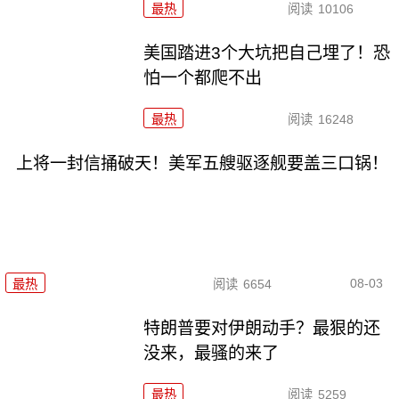
最热
阅读
10106
美国踏进3个大坑把自己埋了！恐
怕一个都爬不出
最热
阅读
16248
上将一封信捅破天！美军五艘驱逐舰要盖三口锅！
08-03
最热
阅读
6654
特朗普要对伊朗动手？最狠的还
没来，最骚的来了
最热
阅读
5259