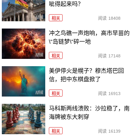
呲得起来吗？
相关
阅读
18408
冲之鸟礁一声炮响，高市早苗的
\"岛链梦\"碎一地
相关
阅读
17148
美伊停火是幌子？穆杰塔巴回
信，把中东棋盘掀了
相关
阅读
16913
马科斯两线溃败：沙拉稳了，南
海牌被东大刺穿
相关
阅读
16139