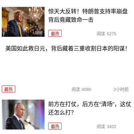
惊天大反转！特朗普支持率崩盘
背后竟藏致命一击
最热
阅读
5275
美国如此救日元，背后藏着三重收割日本的阳谋！
最热
阅读
4080
2小时前
前方在打仗，后方在“清场”，这仗
还怎么打？
最热
阅读
3402