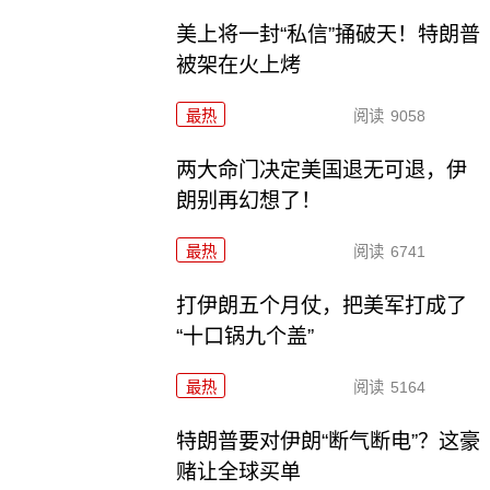
美上将一封“私信”捅破天！特朗普
被架在火上烤
最热
阅读
9058
两大命门决定美国退无可退，伊
朗别再幻想了！
最热
阅读
6741
打伊朗五个月仗，把美军打成了
“十口锅九个盖”
最热
阅读
5164
特朗普要对伊朗“断气断电”？这豪
赌让全球买单