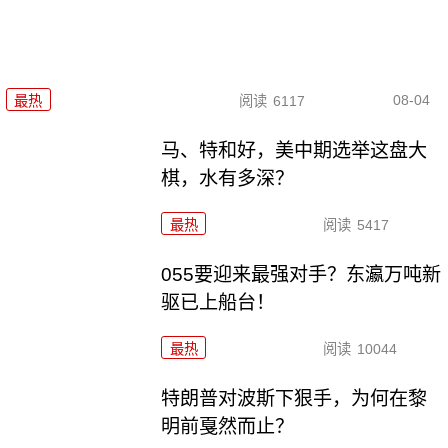
08-04
最热
阅读
6117
马、特和好，美中期选举这盘大
棋，水有多深？
最热
阅读
5417
055要迎来最强对手？东瀛万吨新
驱已上船台！
最热
阅读
10044
特朗普对波斯下狠手，为何在黎
明前戛然而止？