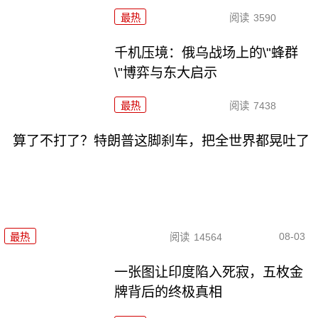
最热
阅读
3590
千机压境：俄乌战场上的\"蜂群
\"博弈与东大启示
最热
阅读
7438
算了不打了？特朗普这脚刹车，把全世界都晃吐了
08-03
最热
阅读
14564
一张图让印度陷入死寂，五枚金
牌背后的终极真相