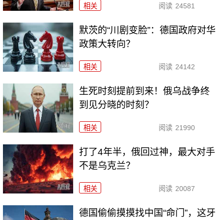
相关
阅读
24581
默茨的“川剧变脸”：德国政府对华
政策大转向？
相关
阅读
24142
生死时刻提前到来！俄乌战争终
到见分晓的时刻？
相关
阅读
21990
打了4年半，俄回过神，最大对手
不是乌克兰？
相关
阅读
20087
德国偷偷摸摸找中国“命门”，这牙