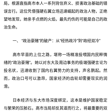
局，根源直指高市本人一系列背信弃义、损害政治基础的错
误言行。这位凭借强硬右翼立场迅速崛起的政治人物，正绝
望地发现，她亲手点燃的火焰，最先灼伤的可能是自己的政
治生命。
一、 “政治豪赌”的破产：从“经热政冷”到“政经双冷”‍
高市早苗的上位之路，堪称一场精准投喂国内民粹情
绪的“政治豪赌”。她以对东大及周边事务的极端强硬言论为
投名状，迅速收割了国内右翼势力的支持，声名鹊起。然
而，政治口号可以激昂，国家经济的齿轮却需要现实的润
滑。
日本经济与东大市场深度绑定，这本是维护国家稳定
与繁荣的压舱石。高市当局却反其道而行之，将最重要的双