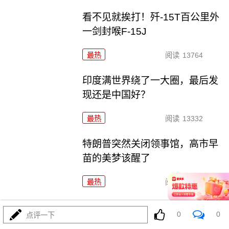
看不见就挨打！歼-15T百公里外
一剑封喉F-15J
最热
阅读
13764
印度满世界绕了一大圈，最后发
现还是中国好？
最热
阅读
13332
特朗普突然关闭领事馆，高市早
苗的美梦该醒了
最热
阅读
11509
特朗普的制造业\"回流梦\"，为何
0
0
点评一下
成了回流东大？