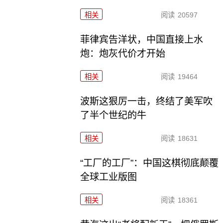
相关
阅读
20597
菲律宾告洋状，中国直接上水
炮：炮灰代价才开始
相关
阅读
19464
波斯这狠厉一击，终结了美军吹
了半个世纪的牛
相关
阅读
18631
“工厂的工厂”：中国这棋彻底颠覆
全球工业版图
相关
阅读
18361