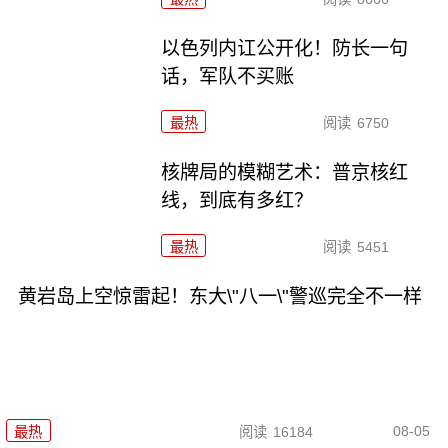
以色列内讧公开化！防长一句
话，军队不买账
最热
阅读
6750
核牌局的模糊艺术：普京核红
线，到底有多红？
最热
阅读
5451
黄岩岛上空惊雷起！东大\"八一\"警巡完全不一样
08-05
最热
阅读
16184