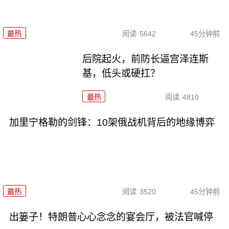
最热
阅读
5642
45分钟前
后院起火，前防长逼宫泽连斯
基，低头或硬扛？
最热
阅读
4810
加里宁格勒的剑锋：10架俄战机背后的地缘博弈
最热
阅读
3520
45分钟前
出篓子！特朗普心心念念的宴会厅，被法官喊停