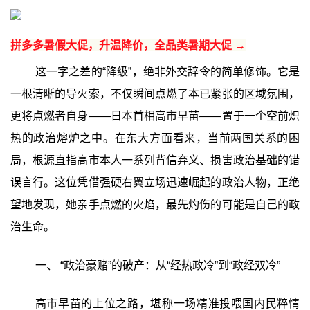
拼多多暑假大促，升温降价，全品类暑期大促 →
这一字之差的“降级”，绝非外交辞令的简单修饰。它是
一根清晰的导火索，不仅瞬间点燃了本已紧张的区域氛围，
更将点燃者自身——日本首相高市早苗——置于一个空前炽
热的政治熔炉之中。在东大方面看来，当前两国关系的困
局，根源直指高市本人一系列背信弃义、损害政治基础的错
误言行。这位凭借强硬右翼立场迅速崛起的政治人物，正绝
望地发现，她亲手点燃的火焰，最先灼伤的可能是自己的政
治生命。
一、 “政治豪赌”的破产：从“经热政冷”到“政经双冷”‍
高市早苗的上位之路，堪称一场精准投喂国内民粹情