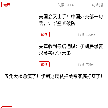
最热
阅读
31145
4小时前
美国会又出手！中国外交部一句
话，让华盛顿破防
最热
阅读
12043
美军收到最后通牒：伊朗居然要
求美答应这六条
最热
阅读
7294
五角大楼急疯了！伊朗这场仗把美帝家底打穿了！