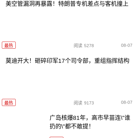
美空管漏洞再暴露！特朗普专机差点与客机撞上
08-07
最热
阅读
5278
莫迪开大！砸碎印军17个司令部，重组指挥结构
08-07
最热
阅读
9173
广岛核爆81年，高市早苗连\"谁
扔的\"都不敢提！