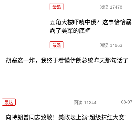
最热
阅读
17478
五角大楼吓唬中俄？这事恰恰暴
露了美军的底裤
最热
阅读
14963
胡塞这一炸，我终于看懂伊朗总统昨天那句话了
08-07
最热
阅读
11344
向特朗普同志致敬！美政坛上演“超级抹红大赛”