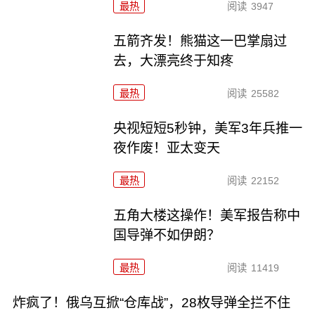
最热
阅读
3947
五箭齐发！熊猫这一巴掌扇过
去，大漂亮终于知疼
最热
阅读
25582
央视短短5秒钟，美军3年兵推一
夜作废！亚太变天
最热
阅读
22152
五角大楼这操作！美军报告称中
国导弹不如伊朗？
最热
阅读
11419
炸疯了！俄乌互掀“仓库战”，28枚导弹全拦不住