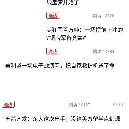
线噩梦开始了
最热
阅读
13826
美狂囤百万吨：一场提前下注的
\"铜牌军备竞赛\"
最热
阅读
11384
美利坚一场电子战演习，把自家救护机送了命！
08-07
最热
阅读
10137
五箭齐发：东大这次出手，没给美方留半点幻想