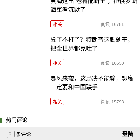
黄海这出“老将配新王”，把俄罗斯
海军看沉默了
相关
阅读
16781
算了不打了？特朗普这脚刹车，
把全世界都晃吐了
相关
阅读
16539
暴风来袭，这局决不能输，想赢
一定要和中国联手
相关
阅读
15793
热门评论
登陆
0
条评论