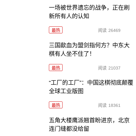
一场被世界遗忘的战争，正在刷
新所有人的认知
最热
阅读
26469
三国歃血为盟剑指何方？中东大
棋有人坐不住了！
最热
阅读
21037
“工厂的工厂”：中国这棋彻底颠覆
全球工业版图
最热
阅读
18361
五角大楼鹰派翘首盼进京，北京
连门缝都没给留