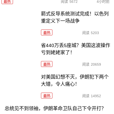
最热
阅读
5672
4小时前
箭式反导系统测试完成！以色列
重定义下一场战争
最热
阅读
5203
省440万丢5座城？美国这波操作
亏到姥姥家了！
最热
阅读
20659
对美国幻想不灭，伊朗犯下两个
大错，令人痛心！
最热
阅读
14952
总统见不到领袖，伊朗革命卫队自己下令开打？