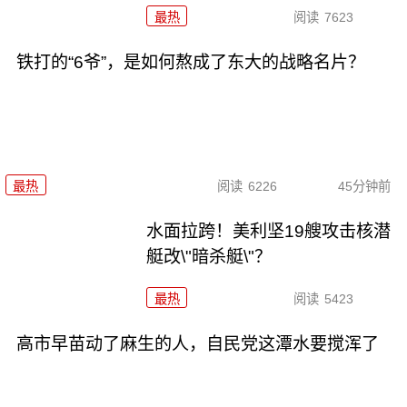
最热
阅读
7623
铁打的“6爷”，是如何熬成了东大的战略名片？
最热
阅读
6226
45分钟前
水面拉跨！美利坚19艘攻击核潜
艇改\"暗杀艇\"？
最热
阅读
5423
高市早苗动了麻生的人，自民党这潭水要搅浑了