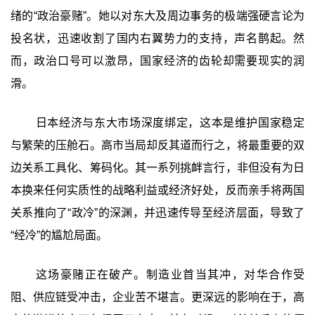
绪的“政治豪赌”。她以对东大及周边事务的极端强硬言论为
投名状，迅速收割了国内右翼势力的支持，声名鹊起。然
而，政治口号可以激昂，国家经济的齿轮却需要现实的润
滑。
日本经济与东大市场深度绑定，这本是维护国家稳定
与繁荣的压舱石。高市当局却反其道而行之，将最重要的双
边关系工具化、筹码化。其一系列挑衅言行，非但没有为日
本换来任何实质性的战略利益或经济好处，反而亲手将两国
关系推向了“政冷”的深渊，并迅速传导至经济层面，导致了
“经冷”的尴尬局面。
这场豪赌正在破产。制造业首当其冲，对华合作受
阻、供应链受冲击，企业苦不堪言。更深远的影响在于，高