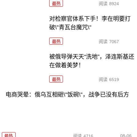
最热
阅读
8924
对检察官体系下手！李在明要打
破\"青瓦台魔咒\"
最热
阅读
7067
被俄导弹天天“洗地”，泽连斯基还
在做着美梦！
最热
阅读
6519
电商哭晕：俄乌互相砸\"饭碗\"，战争已没有后方
08-06
最热
阅读
4716