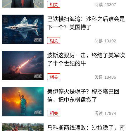
相关
阅读
23307
巴铁横扫海湾：沙科之后谁会是
下一个？美国懵了
相关
阅读
19192
波斯这狠厉一击，终结了美军吹
了半个世纪的牛
相关
阅读
18486
美伊停火是幌子？穆杰塔巴回
信，把中东棋盘掀了
相关
阅读
17974
马科斯两线溃败：沙拉稳了，南