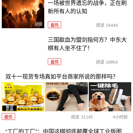
一场被世界遗忘的战争，正在刷
新所有人的认知
最热
阅读
24444
三国歃血为盟剑指何方？中东大
棋有人坐不住了！
最热
阅读
18854
双十一现货专场真如平台商家所说的那样吗？
最热
阅读
31145
4小时前
“工厂的工厂”：中国这棋彻底颠覆全球工业版图