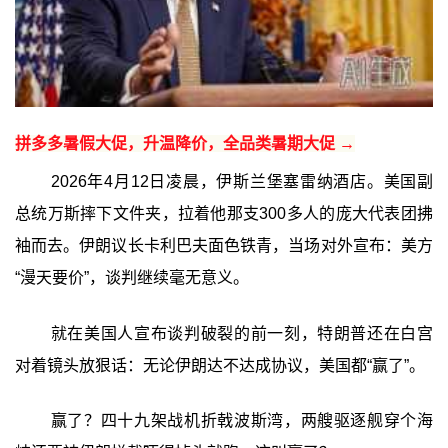
拼多多暑假大促，升温降价，全品类暑期大促 →
2026年4月12日凌晨，伊斯兰堡塞雷纳酒店。美国副
总统万斯摔下文件夹，拉着他那支300多人的庞大代表团拂
袖而去。伊朗议长卡利巴夫面色铁青，当场对外宣布：美方
“漫天要价”，谈判继续毫无意义。
就在美国人宣布谈判破裂的前一刻，特朗普还在白宫
对着镜头放狠话：无论伊朗达不达成协议，美国都“赢了”。
赢了？四十九架战机折戟波斯湾，两艘驱逐舰穿个海