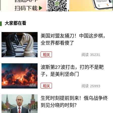
大家都在看
美国对盟友捅刀！中国这步棋，
全世界都看傻了
相关
阅读
35231
波斯第27波打击，打的不是靶
子，是美利坚命门
相关
阅读
25993
生死时刻提前到来！俄乌战争终
到见分晓的时刻？