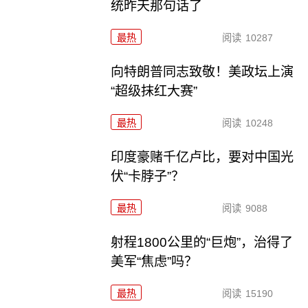
统昨天那句话了
最热
阅读
10287
向特朗普同志致敬！美政坛上演
“超级抹红大赛”
最热
阅读
10248
印度豪赌千亿卢比，要对中国光
伏“卡脖子”？
最热
阅读
9088
射程1800公里的“巨炮”，治得了
美军“焦虑”吗？
最热
阅读
15190