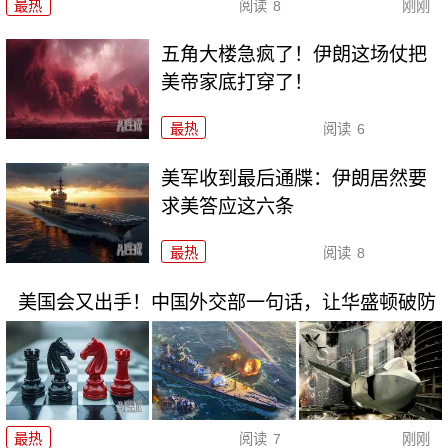
最热
阅读
8
刚刚
五角大楼急疯了！伊朗这场仗把
美帝家底打穿了！
最热
阅读
6
美军收到最后通牒：伊朗居然要
求美答应这六条
最热
阅读
8
美国会又出手！中国外交部一句话，让华盛顿破防
最热
阅读
7
刚刚