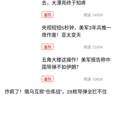
去，大漂亮终于知疼
最热
阅读
24559
央视短短5秒钟，美军3年兵推一
夜作废！亚太变天
最热
阅读
21054
五角大楼这操作！美军报告称中
国导弹不如伊朗？
最热
阅读
10826
炸疯了！俄乌互掀“仓库战”，28枚导弹全拦不住