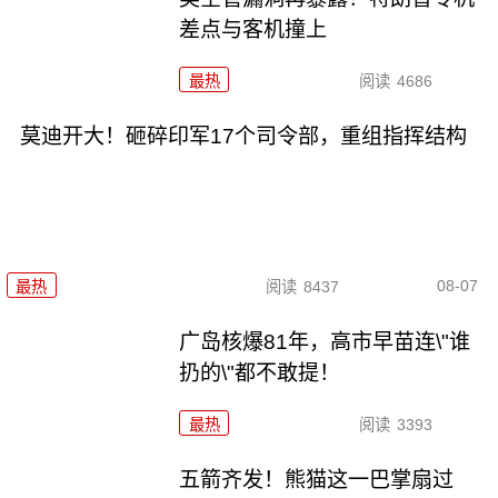
差点与客机撞上
最热
阅读
4686
莫迪开大！砸碎印军17个司令部，重组指挥结构
08-07
最热
阅读
8437
广岛核爆81年，高市早苗连\"谁
扔的\"都不敢提！
最热
阅读
3393
五箭齐发！熊猫这一巴掌扇过