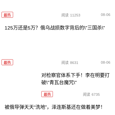
08-06
最热
阅读
11253
125万还是5万？俄乌战损数字背后的\"三国杀\"
08-06
最热
阅读
8631
对检察官体系下手！李在明要打
破\"青瓦台魔咒\"
最热
阅读
6735
被俄导弹天天“洗地”，泽连斯基还在做着美梦！