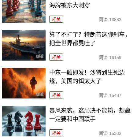
海牌被东大刺穿
相关
阅读
16883
算了不打了？特朗普这脚刹车，
把全世界都晃吐了
相关
阅读
16159
中东一触即发！沙特到生死边
缘，美国的饵太大了
相关
阅读
15487
暴风来袭，这局决不能输，想赢
一定要和中国联手
相关
阅读
15332