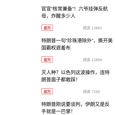
官宣“核常兼备”！六爷挂弹反航
母，炸醒多少人
最热
阅读
12863
特朗普一句“珍珠港除外”，撕开美
国霸权遮羞布
最热
阅读
11804
灭人种？以色列这波操作，连特
朗普面子都敢踩！
最热
阅读
7240
特朗普刚说要谈判，伊朗又是反
手就是一巴掌！