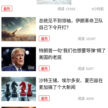
最热
阅读
11916
4小时前
总统见不到领袖，伊朗革命卫队
自己下令开打？
最热
阅读
10187
特朗普一句“我们也想要导弹”揭了
美国的老底
最热
阅读
5437
沙特王储、埃尔多安、夏巴兹在
麦加搞了个大新闻
最热
阅读
4426