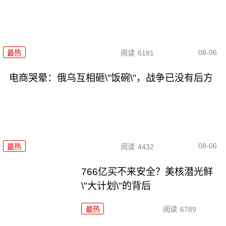
08-06
最热
阅读
6181
电商哭晕：俄乌互相砸\"饭碗\"，战争已没有后方
08-06
最热
阅读
4432
766亿买不来安全？美核潜光鲜
\"大计划\"的背后
最热
阅读
6789