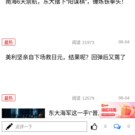
南海6天禁航，东大摆下“阳谋棋”，锤炼铁拳头！
08-04
最热
阅读
21973
美利坚亲自下场救日元，结果呢？回弹后又蔫了
08-04
最热
阅读
12579
东大海军这一手\"普及牌\"，让美
西方彻底破防！
0
0
点评一下