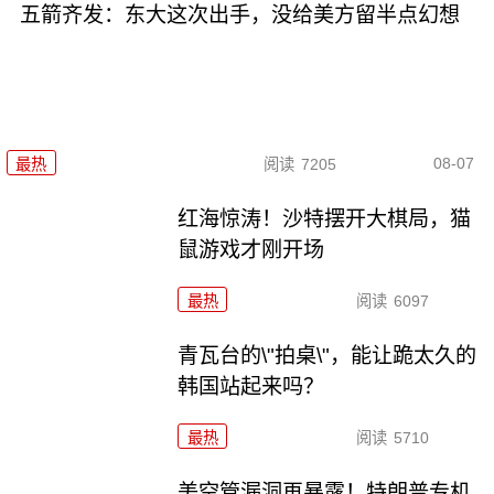
五箭齐发：东大这次出手，没给美方留半点幻想
08-07
最热
阅读
7205
红海惊涛！沙特摆开大棋局，猫
鼠游戏才刚开场
最热
阅读
6097
青瓦台的\"拍桌\"，能让跪太久的
韩国站起来吗？
最热
阅读
5710
美空管漏洞再暴露！特朗普专机