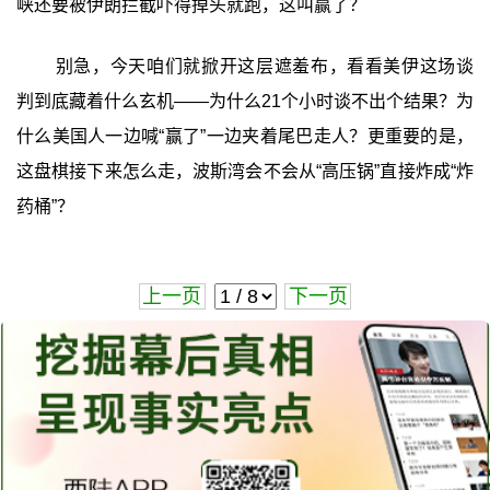
峡还要被伊朗拦截吓得掉头就跑，这叫赢了？
别急，今天咱们就掀开这层遮羞布，看看美伊这场谈
判到底藏着什么玄机——为什么21个小时谈不出个结果？为
什么美国人一边喊“赢了”一边夹着尾巴走人？更重要的是，
这盘棋接下来怎么走，波斯湾会不会从“高压锅”直接炸成“炸
药桶”？
上一页
下一页