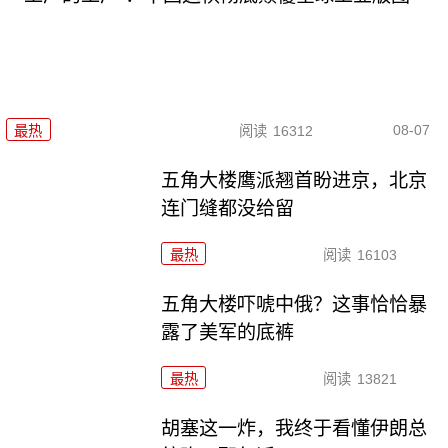
08-07
最热
阅读
16312
五角大楼鹰派翘首盼进京，北京
连门缝都没给留
最热
阅读
16103
五角大楼吓唬中俄？这事恰恰暴
露了美军的底裤
最热
阅读
13821
胡塞这一炸，我终于看懂伊朗总