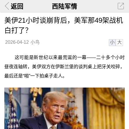
返回
西陆军情
美伊21小时谈崩背后，美军那49架战机
白打了？
小
大
2026-04-12
小鸟
这可能是新世纪以来最荒诞的一幕——二十多个小时
昼夜连轴转，美伊双方在伊斯兰堡的谈判桌上把牙关咬碎，
最后还是“啪”一下拍桌子走人。