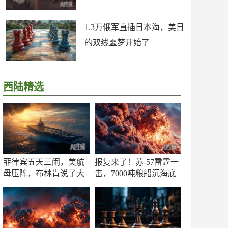
1.3万俄军直插日本海，美日
的双线噩梦开始了
西陆精选
菲律宾五天三闹，美航
报复来了！苏-57雷霆一
母压阵，布林肯说了大
击，7000吨粮船沉海底
实话