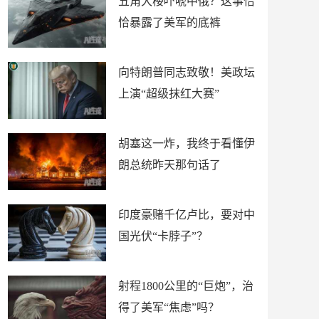
五角大楼吓唬中俄？这事恰
恰暴露了美军的底裤
向特朗普同志致敬！美政坛
上演“超级抹红大赛”
胡塞这一炸，我终于看懂伊
朗总统昨天那句话了
印度豪赌千亿卢比，要对中
国光伏“卡脖子”？
射程1800公里的“巨炮”，治
得了美军“焦虑”吗？