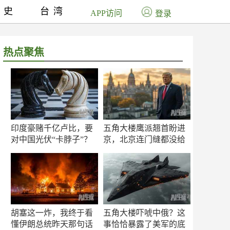
历史
台湾
APP访问
登录
热点聚焦
印度豪赌千亿卢比，要
五角大楼鹰派翘首盼进
对中国光伏“卡脖子”？
京，北京连门缝都没给
留
胡塞这一炸，我终于看
五角大楼吓唬中俄？这
懂伊朗总统昨天那句话
事恰恰暴露了美军的底