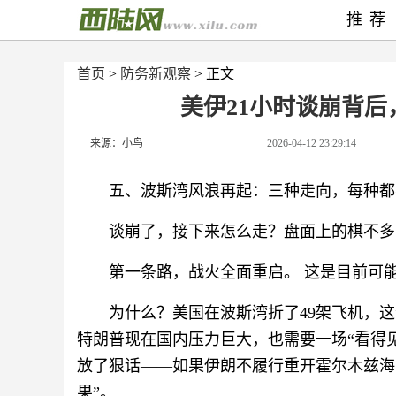
推荐
首页
>
防务新观察
> 正文
美伊21小时谈崩背后
来源：小鸟
2026-04-12 23:29:14
五、波斯湾风浪再起：三种走向，每种都
谈崩了，接下来怎么走？盘面上的棋不多
第一条路，战火全面重启。 这是目前可
为什么？美国在波斯湾折了49架飞机，
特朗普现在国内压力巨大，也需要一场“看得
放了狠话——如果伊朗不履行重开霍尔木兹海
果”。