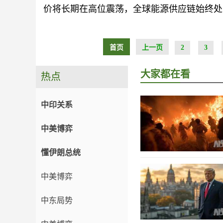
价将长期在高位震荡，全球能源供应链始终处
首页
上一页
2
3
大家都在看
热点
中印关系
中美博弈
懂伊朗总统
中美博弈
中东局势