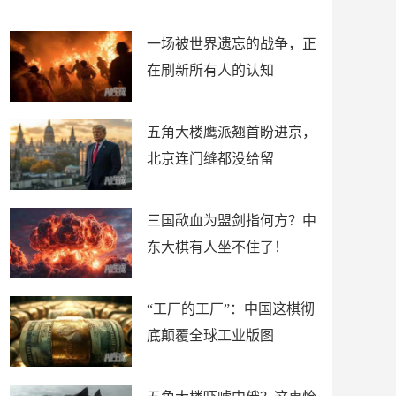
了
裤
一场被世界遗忘的战争，正
在刷新所有人的认知
五角大楼鹰派翘首盼进京，
北京连门缝都没给留
三国歃血为盟剑指何方？中
东大棋有人坐不住了！
“工厂的工厂”：中国这棋彻
底颠覆全球工业版图