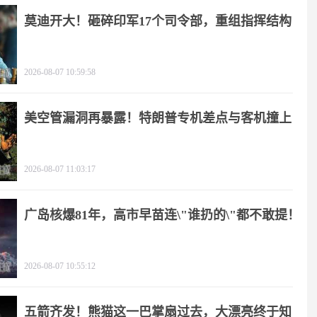
莫迪开大！砸碎印军17个司令部，重组指挥结构
2026-08-07 10:59:58
美空管漏洞再暴露！特朗普专机差点与客机撞上
2026-08-07 11:03:17
广岛核爆81年，高市早苗连\"谁扔的\"都不敢提！
2026-08-07 10:55:12
五箭齐发！熊猫这一巴掌扇过去，大漂亮终于知