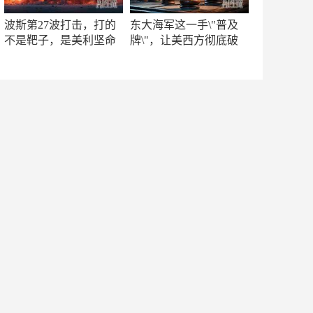
波斯第27波打击，打的
东大海军这一手\"普及
不是靶子，是美利坚命
牌\"，让美西方彻底破
门
防！