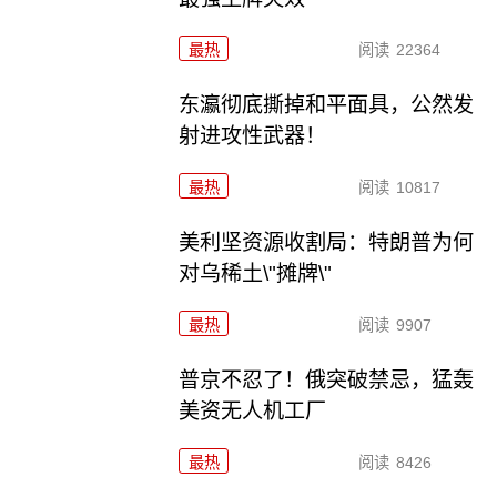
最热
阅读
22364
东瀛彻底撕掉和平面具，公然发
射进攻性武器！
最热
阅读
10817
美利坚资源收割局：特朗普为何
对乌稀土\"摊牌\"
最热
阅读
9907
普京不忍了！俄突破禁忌，猛轰
美资无人机工厂
最热
阅读
8426