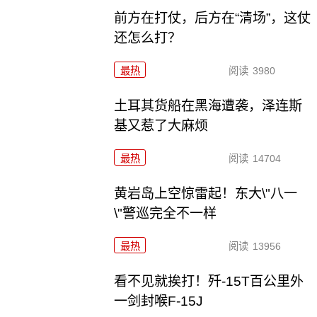
前方在打仗，后方在“清场”，这仗
还怎么打？
最热
阅读
3980
土耳其货船在黑海遭袭，泽连斯
基又惹了大麻烦
最热
阅读
14704
黄岩岛上空惊雷起！东大\"八一
\"警巡完全不一样
最热
阅读
13956
看不见就挨打！歼-15T百公里外
一剑封喉F-15J