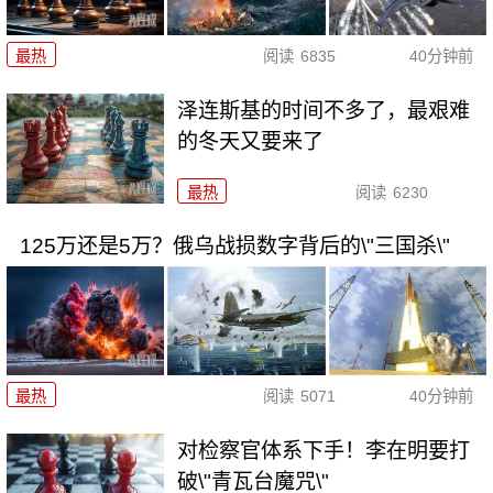
最热
阅读
6835
40分钟前
泽连斯基的时间不多了，最艰难
的冬天又要来了
最热
阅读
6230
125万还是5万？俄乌战损数字背后的\"三国杀\"
最热
阅读
5071
40分钟前
对检察官体系下手！李在明要打
破\"青瓦台魔咒\"