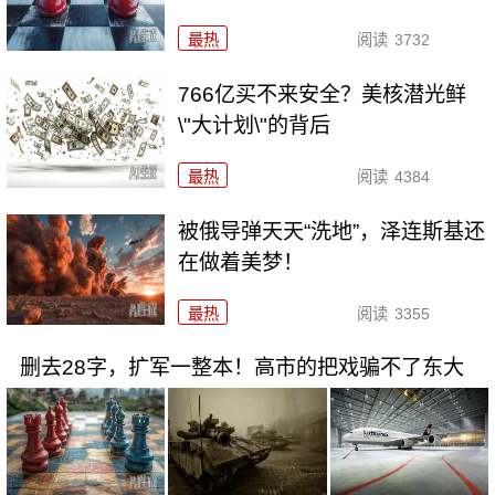
最热
阅读
3732
766亿买不来安全？美核潜光鲜
\"大计划\"的背后
最热
阅读
4384
被俄导弹天天“洗地”，泽连斯基还
在做着美梦！
最热
阅读
3355
删去28字，扩军一整本！高市的把戏骗不了东大