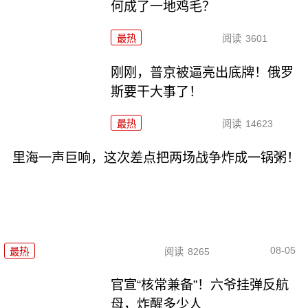
何成了一地鸡毛？
最热
阅读
3601
刚刚，普京被逼亮出底牌！俄罗
斯要干大事了！
最热
阅读
14623
里海一声巨响，这次差点把两场战争炸成一锅粥！
08-05
最热
阅读
8265
官宣“核常兼备”！六爷挂弹反航
母，炸醒多少人