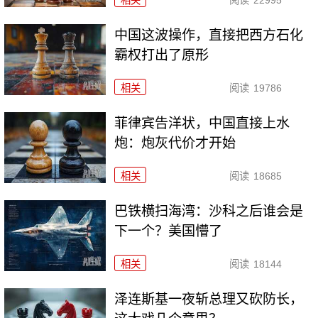
相关
阅读
22995
中国这波操作，直接把西方石化
霸权打出了原形
相关
阅读
19786
菲律宾告洋状，中国直接上水
炮：炮灰代价才开始
相关
阅读
18685
巴铁横扫海湾：沙科之后谁会是
下一个？美国懵了
相关
阅读
18144
泽连斯基一夜斩总理又砍防长，