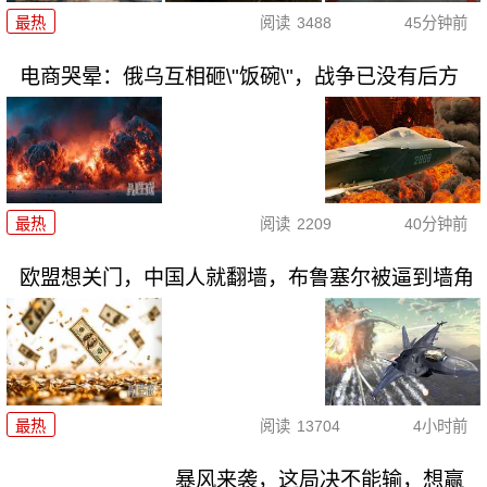
最热
阅读
3488
45分钟前
电商哭晕：俄乌互相砸\"饭碗\"，战争已没有后方
最热
阅读
2209
40分钟前
欧盟想关门，中国人就翻墙，布鲁塞尔被逼到墙角
最热
阅读
13704
4小时前
暴风来袭，这局决不能输，想赢