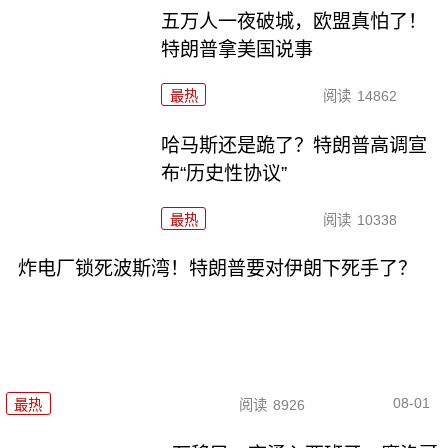
五万人一夜破城，欧盟真怕了！
特朗普拿美国说事
最热
阅读
14862
哈马斯还是跪了？特朗普高调宣
布“历史性协议”
最热
阅读
10338
炸电厂锁死波斯湾！特朗普要对伊朗下死手了？
08-01
最热
阅读
8926