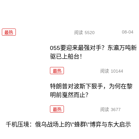
08-04
最热
阅读
5520
055要迎来最强对手？东瀛万吨新
驱已上船台！
最热
阅读
10144
特朗普对波斯下狠手，为何在黎
明前戛然而止？
最热
阅读
3677
千机压境：俄乌战场上的\"蜂群\"博弈与东大启示