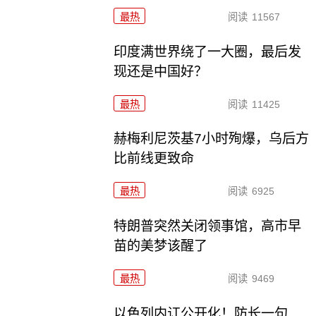
最热
阅读
11567
印度满世界绕了一大圈，最后发
现还是中国好？
最热
阅读
11425
赫梅利尼茨基7小时殉爆，乌后方
比前线更致命
最热
阅读
6925
特朗普突然关闭领事馆，高市早
苗的美梦该醒了
最热
阅读
9469
以色列内讧公开化！防长一句