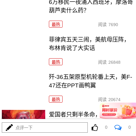
6万移民一夜涌入西班牙，摩洛哥
葫芦卖什么药？
最热
阅读
7690
菲律宾五天三闹，美航母压阵，
布林肯说了大实话
最热
阅读
26848
歼-36五架原型机轮番上天，美F-
47还在PPT画鸭翼
最热
阅读
20674
爱国者只剩半条命，美军却拉着
沙特去伊拉克踩雷
0
0
点评一下