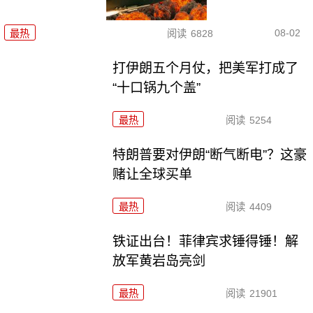
08-02
最热
阅读
6828
打伊朗五个月仗，把美军打成了
“十口锅九个盖”
最热
阅读
5254
特朗普要对伊朗“断气断电”？这豪
赌让全球买单
最热
阅读
4409
铁证出台！菲律宾求锤得锤！解
放军黄岩岛亮剑
最热
阅读
21901