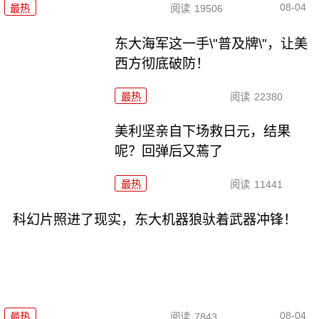
08-04
最热
阅读
19506
东大海军这一手\"普及牌\"，让美
西方彻底破防！
最热
阅读
22380
美利坚亲自下场救日元，结果
呢？回弹后又蔫了
最热
阅读
11441
科幻片照进了现实，东大机器狼驮着武器冲锋！
08-04
最热
阅读
7843