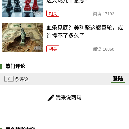
这大戏几个意思？
相关
阅读
17192
血条见底？美利坚这艘巨轮，或
许撑不了多久了
相关
阅读
16850
热门评论
登陆
0
条评论
我来说两句