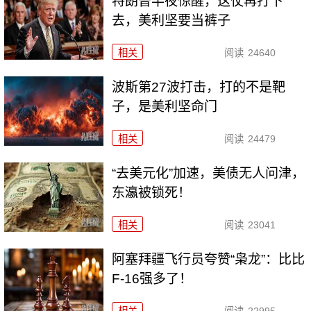
特朗普半夜惊醒，这仗再打下
去，美利坚要当裤子
相关
阅读
24640
波斯第27波打击，打的不是靶
子，是美利坚命门
相关
阅读
24479
“去美元化”加速，美债无人问津，
东瀛被锁死！
相关
阅读
23041
阿塞拜疆飞行员夸赞“枭龙”：比比
F-16强多了！