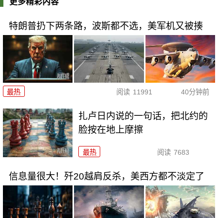
更多精彩内容
特朗普扔下两条路，波斯都不选，美军机又被揍
最热
阅读
11991
40分钟前
扎卢日内说的一句话，把北约的
脸按在地上摩擦
最热
阅读
7683
信息量很大！歼20越肩反杀，美西方都不淡定了