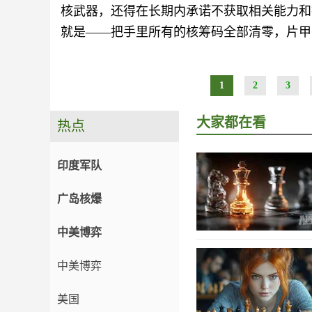
核武器，还得在长期内承诺不获取相关能力和
就是——把手里所有的核筹码全部清零，片甲
1
2
3
大家都在看
热点
印度军队
广岛核爆
中美博弈
中美博弈
美国