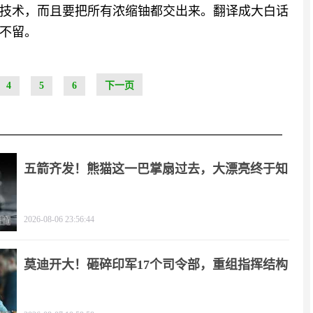
技术，而且要把所有浓缩铀都交出来。翻译成大白话
不留。
4
5
6
下一页
五箭齐发！熊猫这一巴掌扇过去，大漂亮终于知
疼
2026-08-06 23:56:44
莫迪开大！砸碎印军17个司令部，重组指挥结构