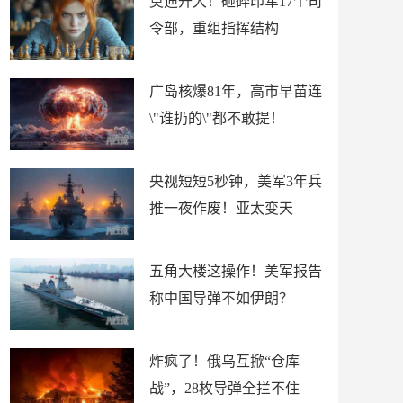
莫迪开大！砸碎印军17个司
令部，重组指挥结构
广岛核爆81年，高市早苗连
\"谁扔的\"都不敢提！
央视短短5秒钟，美军3年兵
推一夜作废！亚太变天
五角大楼这操作！美军报告
称中国导弹不如伊朗？
炸疯了！俄乌互掀“仓库
战”，28枚导弹全拦不住