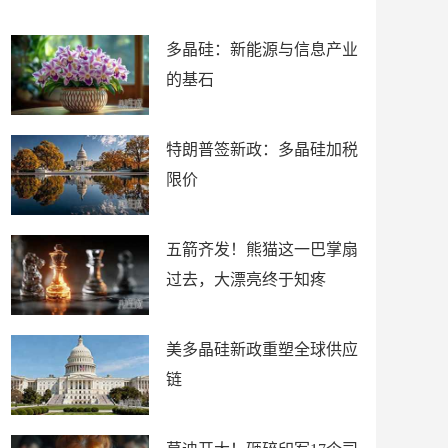
朗？
知疼
多晶硅：新能源与信息产业
的基石
特朗普签新政：多晶硅加税
限价
五箭齐发！熊猫这一巴掌扇
过去，大漂亮终于知疼
美多晶硅新政重塑全球供应
链