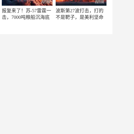
报复来了！苏-57雷霆一
波斯第27波打击，打的
击，7000吨粮船沉海底
不是靶子，是美利坚命
门