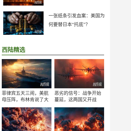
一张纸条引发血案：美国为
何要替日本“托底”？
西陆精选
菲律宾五天三闹，美航
恶劣的信号：战争开始
母压阵，布林肯说了大
蔓延，这两国又开战
实话
了！