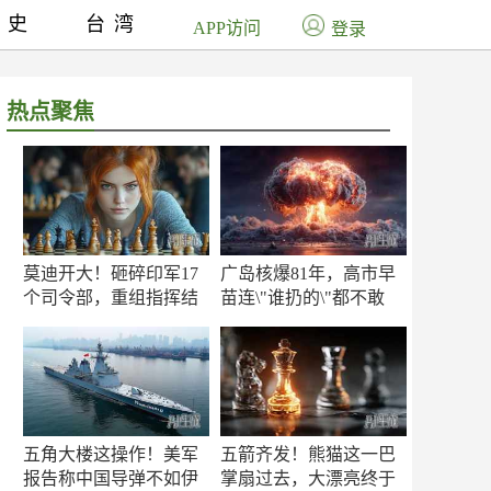
历史
台湾
APP访问
登录
热点聚焦
莫迪开大！砸碎印军17
广岛核爆81年，高市早
个司令部，重组指挥结
苗连\"谁扔的\"都不敢
构
提！
五角大楼这操作！美军
五箭齐发！熊猫这一巴
报告称中国导弹不如伊
掌扇过去，大漂亮终于