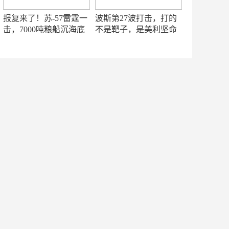
报复来了！苏-57雷霆一
波斯第27波打击，打的
击，7000吨粮船沉海底
不是靶子，是美利坚命
门