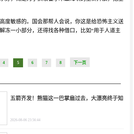
高度敏感的。国会那帮人会说，你这是给恐怖主义送
解冻一小部分，还得找各种借口，比如“用于人道主
4
5
6
7
8
下一页
五箭齐发！熊猫这一巴掌扇过去，大漂亮终于知
疼
2026-08-06 23:56:44