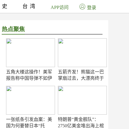
历史
台湾
APP访问
登录
热点聚焦
五角大楼这操作！美军
五箭齐发！熊猫这一巴
报告称中国导弹不如伊
掌扇过去，大漂亮终于
朗？
知疼
一张纸条引发血案：美
特朗普“黄金舰队”：
国为何要替日本“托
2750亿美金堆出海上棺