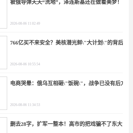
被俄导弹天天“洗地”，泽连斯基还在做着美梦！
2026-08-06 11:02:49
766亿买不来安全？美核潜光鲜\"大计划\"的背后
2026-08-06 10:55:54
电商哭晕：俄乌互相砸\"饭碗\"，战争已没有后方
2026-08-06 11:34:53
删去28字，扩军一整本！高市的把戏骗不了东大