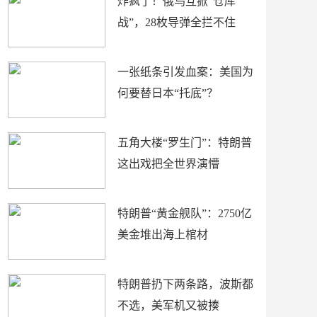
炸疯了！俄乌互掀“仓库
战”，28枚导弹全拦不住
一张纸条引发血案：美国为
何要替日本“托底”？
五角大楼“罗生门”：特朗普
这出戏把全世界演懵
特朗普“黄金舰队”：2750亿
美金堆出海上棺材
特朗普扔下两条路，波斯都
不选，美军机又被揍