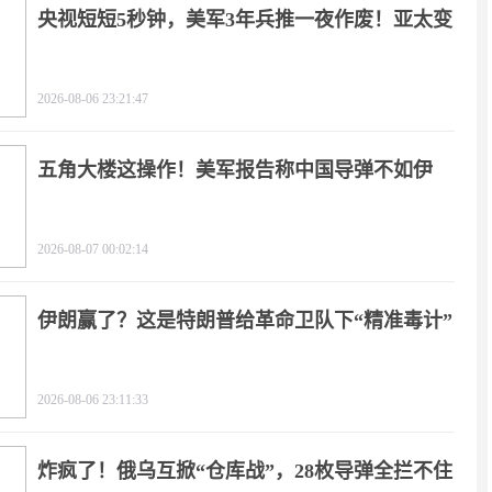
央视短短5秒钟，美军3年兵推一夜作废！亚太变
天
2026-08-06 23:21:47
五角大楼这操作！美军报告称中国导弹不如伊
朗？
2026-08-07 00:02:14
伊朗赢了？这是特朗普给革命卫队下“精准毒计”
2026-08-06 23:11:33
炸疯了！俄乌互掀“仓库战”，28枚导弹全拦不住