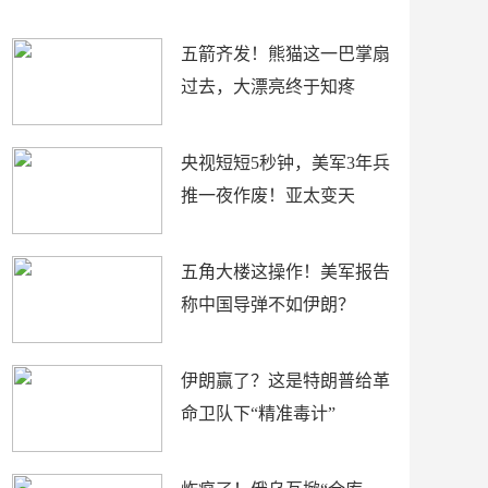
底”？
材
五箭齐发！熊猫这一巴掌扇
过去，大漂亮终于知疼
央视短短5秒钟，美军3年兵
推一夜作废！亚太变天
五角大楼这操作！美军报告
称中国导弹不如伊朗？
伊朗赢了？这是特朗普给革
命卫队下“精准毒计”