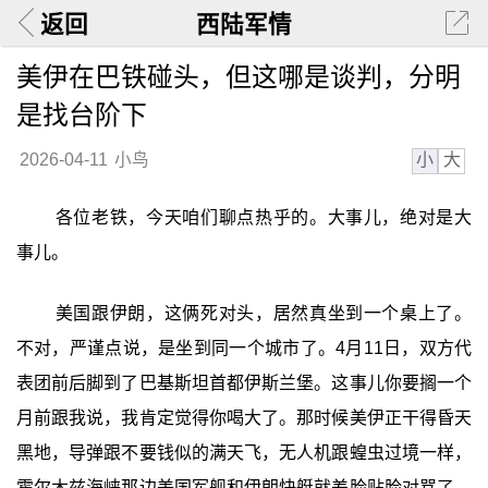
返回
西陆军情
美伊在巴铁碰头，但这哪是谈判，分明
是找台阶下
小
大
2026-04-11
小鸟
各位老铁，今天咱们聊点热乎的。大事儿，绝对是大
事儿。
美国跟伊朗，这俩死对头，居然真坐到一个桌上了。
不对，严谨点说，是坐到同一个城市了。4月11日，双方代
表团前后脚到了巴基斯坦首都伊斯兰堡。这事儿你要搁一个
月前跟我说，我肯定觉得你喝大了。那时候美伊正干得昏天
黑地，导弹跟不要钱似的满天飞，无人机跟蝗虫过境一样，
霍尔木兹海峡那边美国军舰和伊朗快艇就差脸贴脸对骂了。