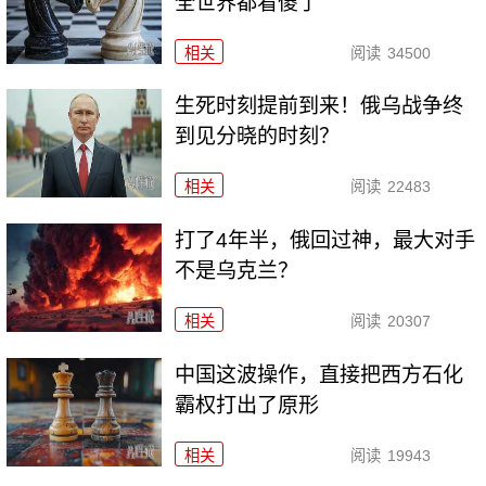
全世界都看傻了
相关
阅读
34500
生死时刻提前到来！俄乌战争终
到见分晓的时刻？
相关
阅读
22483
打了4年半，俄回过神，最大对手
不是乌克兰？
相关
阅读
20307
中国这波操作，直接把西方石化
霸权打出了原形
相关
阅读
19943