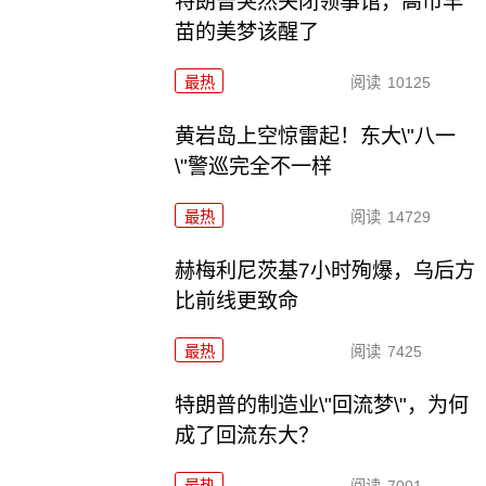
特朗普突然关闭领事馆，高市早
苗的美梦该醒了
最热
阅读
10125
黄岩岛上空惊雷起！东大\"八一
\"警巡完全不一样
最热
阅读
14729
赫梅利尼茨基7小时殉爆，乌后方
比前线更致命
最热
阅读
7425
特朗普的制造业\"回流梦\"，为何
成了回流东大？
最热
阅读
7001