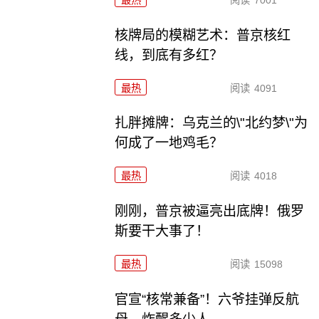
核牌局的模糊艺术：普京核红
线，到底有多红？
最热
阅读
4091
扎胖摊牌：乌克兰的\"北约梦\"为
何成了一地鸡毛？
最热
阅读
4018
刚刚，普京被逼亮出底牌！俄罗
斯要干大事了！
最热
阅读
15098
官宣“核常兼备”！六爷挂弹反航