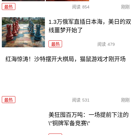
最热
阅读
854
刚刚
1.3万俄军直插日本海，美日的双
线噩梦开始了
最热
阅读
479
红海惊涛！沙特摆开大棋局，猫鼠游戏才刚开场
最热
阅读
531
刚刚
美狂囤百万吨：一场提前下注的
\"铜牌军备竞赛\"