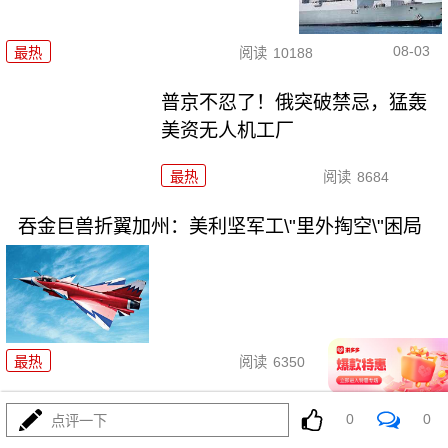
08-03
最热
阅读
10188
普京不忍了！俄突破禁忌，猛轰
美资无人机工厂
最热
阅读
8684
吞金巨兽折翼加州：美利坚军工\"里外掏空\"困局
08-03
最热
阅读
6350
波斯的浓缩铀，美利坚是真想
0
0
点评一下
拿，还是做样子？