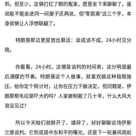
到。但至少，这俩打红了眼的冤家，愿意坐下来聊聊了。虽
说能不能坐进同一间屋子还两说，但“零距离”这三个字，本
身就够让人浮想联翩了。
特朗普那边更是放出狠话：谈成谈不成，24小时见分
晓。
你看看，24小时。这哪是谈判的时间表，这分明是最
后通牒的节奏。特朗普这个人做事，就喜欢搞这种极限施
压，给你定个倒计时，让你在压力下做决定。但问题是，伊
朗那帮毛拉是吓大的吗？人家被制裁了几十年，什么大风大
浪没见过？
所以今天咱们就掰开了、揉碎了，好好聊聊这场伊斯
兰堡谈判。它到底是中东和平的曙光，还是下一轮暴风雨前