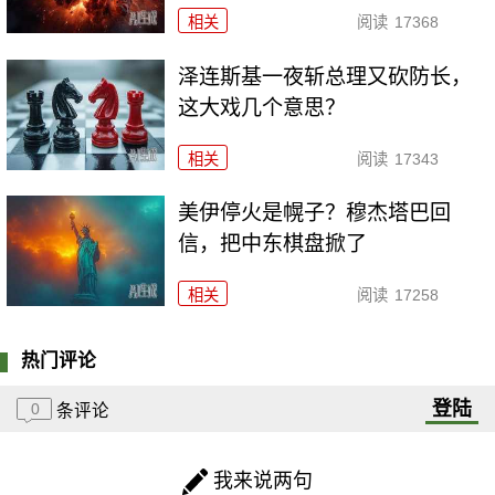
相关
阅读
17368
泽连斯基一夜斩总理又砍防长，
这大戏几个意思？
相关
阅读
17343
美伊停火是幌子？穆杰塔巴回
信，把中东棋盘掀了
相关
阅读
17258
热门评论
登陆
0
条评论
我来说两句