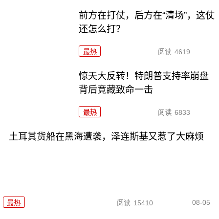
前方在打仗，后方在“清场”，这仗
还怎么打？
最热
阅读
4619
惊天大反转！特朗普支持率崩盘
背后竟藏致命一击
最热
阅读
6833
土耳其货船在黑海遭袭，泽连斯基又惹了大麻烦
08-05
最热
阅读
15410