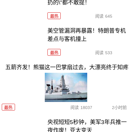
扔的\"都不敢提！
最热
阅读
645
美空管漏洞再暴露！特朗普专机
差点与客机撞上
最热
阅读
533
五箭齐发！熊猫这一巴掌扇过去，大漂亮终于知疼
最热
阅读
18037
2小时前
央视短短5秒钟，美军3年兵推一
夜作废！亚太变天