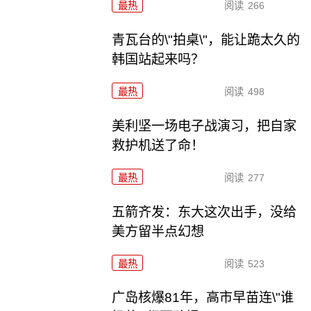
最热
阅读
266
青瓦台的\"拍桌\"，能让跪太久的
韩国站起来吗？
最热
阅读
498
美利坚一场电子战演习，把自家
救护机送了命！
最热
阅读
277
五箭齐发：东大这次出手，没给
美方留半点幻想
最热
阅读
523
广岛核爆81年，高市早苗连\"谁