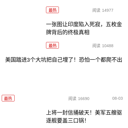
最热
阅读
14977
一张图让印度陷入死寂，五枚金
牌背后的终极真相
最热
阅读
10488
美国踏进3个大坑把自己埋了！恐怕一个都爬不出
08-03
最热
阅读
16690
上将一封信捅破天！美军五艘驱
逐舰要盖三口锅！