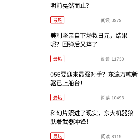
明前戛然而止？
最热
阅读
3979
美利坚亲自下场救日元，结果
呢？回弹后又蔫了
最热
阅读
11730
055要迎来最强对手？东瀛万吨新
驱已上船台！
最热
阅读
10493
科幻片照进了现实，东大机器狼
驮着武器冲锋！
最热
阅读
8119