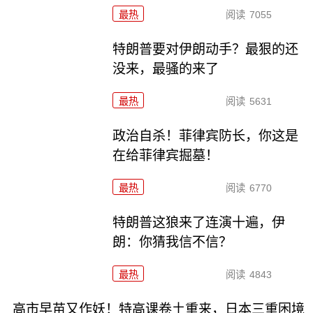
最热
阅读
7055
特朗普要对伊朗动手？最狠的还
没来，最骚的来了
最热
阅读
5631
政治自杀！菲律宾防长，你这是
在给菲律宾掘墓！
最热
阅读
6770
特朗普这狼来了连演十遍，伊
朗：你猜我信不信？
最热
阅读
4843
高市早苗又作妖！特高课卷土重来，日本三重困境