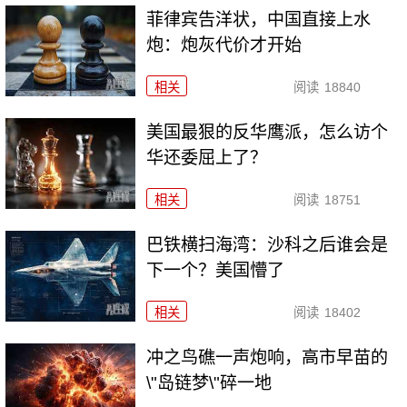
菲律宾告洋状，中国直接上水
炮：炮灰代价才开始
相关
阅读
18840
美国最狠的反华鹰派，怎么访个
华还委屈上了？
相关
阅读
18751
巴铁横扫海湾：沙科之后谁会是
下一个？美国懵了
相关
阅读
18402
冲之鸟礁一声炮响，高市早苗的
\"岛链梦\"碎一地