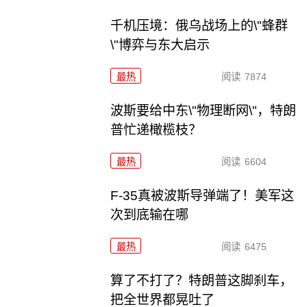
千机压境：俄乌战场上的\"蜂群
\"博弈与东大启示
最热
阅读
7874
波斯要给中东\"物理断网\"，特朗
普忙递橄榄枝？
最热
阅读
6604
F-35真被波斯导弹端了！美军这
次到底输在哪
最热
阅读
6475
算了不打了？特朗普这脚刹车，
把全世界都晃吐了