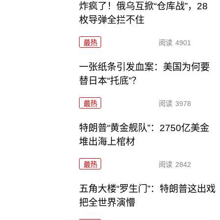
炸疯了！俄乌互掀“仓库战”，28
枚导弹全拦不住
最热
阅读
4901
一张纸条引发血案：美国为何要
替日本“托底”？
最热
阅读
3978
特朗普“黄金舰队”：2750亿美金
堆出海上棺材
最热
阅读
2842
五角大楼“罗生门”：特朗普这出戏
把全世界演懵