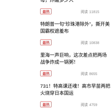
母，炸醒多少人
最热
阅读
11815
特朗普一句“珍珠港除外”，撕开美
国霸权遮羞布
最热
阅读
10838
里海一声巨响，这次差点把两场
战争炸成一锅粥！
最热
阅读
8655
731！特高课还魂！高市早苗两把
火烧穿日本国运
最热
阅读
4759