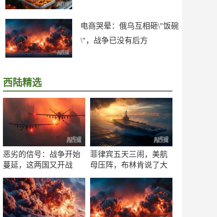
电商哭晕：俄乌互相砸\"饭碗
\"，战争已没有后方
西陆精选
恶劣的信号：战争开始
菲律宾五天三闹，美航
蔓延，这两国又开战
母压阵，布林肯说了大
了！
实话