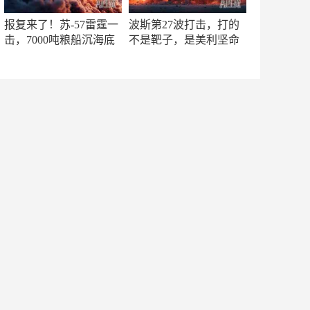
报复来了！苏-57雷霆一
波斯第27波打击，打的
击，7000吨粮船沉海底
不是靶子，是美利坚命
门