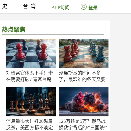
历史
台湾
APP访问
登录
热点聚焦
对检察官体系下手！李
泽连斯基的时间不多
在明要打破\"青瓦台魔
了，最艰难的冬天又要
咒\"
来了
信息量很大！歼20越肩
125万还是5万？俄乌战
反杀，美西方都不淡定
损数字背后的\"三国杀\"