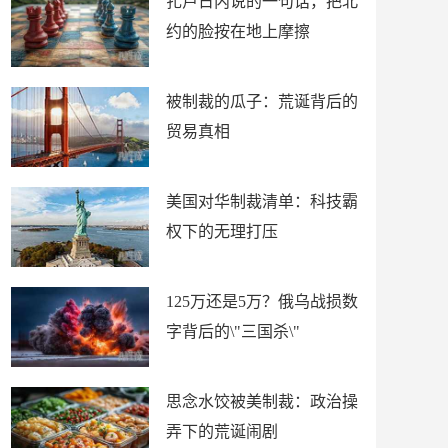
扎卢日内说的一句话，把北
约的脸按在地上摩擦
被制裁的瓜子：荒诞背后的
贸易真相
美国对华制裁清单：科技霸
权下的无理打压
125万还是5万？俄乌战损数
字背后的\"三国杀\"
思念水饺被美制裁：政治操
弄下的荒诞闹剧